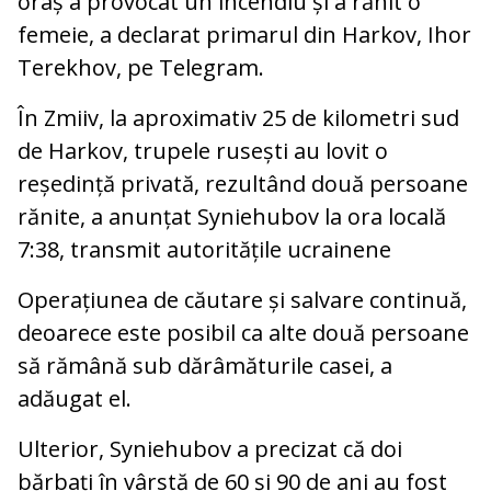
oraș a provocat un incendiu și a rănit o
femeie, a declarat primarul din Harkov, Ihor
Terekhov, pe Telegram.
În Zmiiv, la aproximativ 25 de kilometri sud
de Harkov, trupele rusești au lovit o
reședință privată, rezultând două persoane
rănite, a anunțat Syniehubov la ora locală
7:38, transmit autoritățile ucrainene
Operațiunea de căutare și salvare continuă,
deoarece este posibil ca alte două persoane
să rămână sub dărâmăturile casei, a
adăugat el.
Ulterior, Syniehubov a precizat că doi
bărbați în vârstă de 60 și 90 de ani au fost