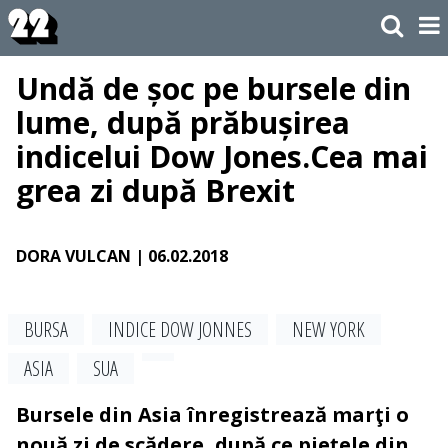
Undă de șoc pe bursele din
lume, după prăbușirea
indicelui Dow Jones.Cea mai
grea zi după Brexit
DORA VULCAN
| 06.02.2018
BURSA
INDICE DOW JONNES
NEW YORK
ASIA
SUA
Bursele din Asia înregistrează marţi o
nouă zi de scădere, după ce pieţele din