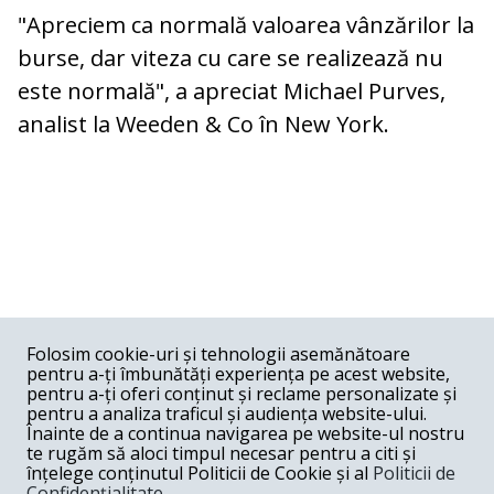
"Apreciem ca normală valoarea vânzărilor la
burse, dar viteza cu care se realizează nu
este normală", a apreciat Michael Purves,
analist la Weeden & Co în New York.
COMENTARII
0
Folosim cookie-uri și tehnologii asemănătoare
pentru a-ți îmbunătăți experiența pe acest website,
Nume
pentru a-ți oferi conținut și reclame personalizate și
pentru a analiza traficul și audiența website-ului.
Înainte de a continua navigarea pe website-ul nostru
Email
te rugăm să aloci timpul necesar pentru a citi și
înțelege conținutul Politicii de Cookie și al
Politicii de
Confidențialitate
.