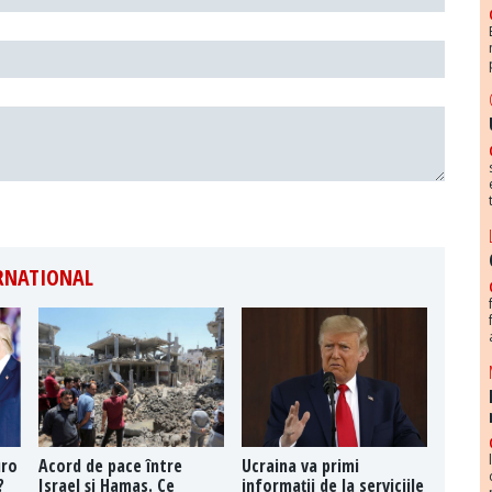
ERNATIONAL
uro
Acord de pace între
Ucraina va primi
?
Israel și Hamas. Ce
informații de la serviciile