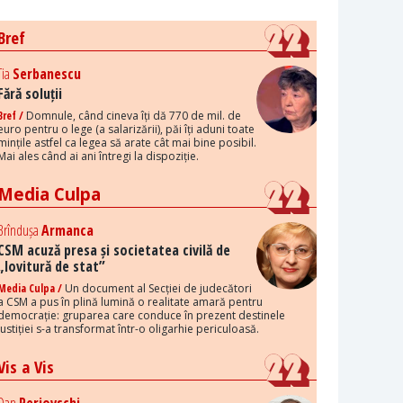
Bref
Tia
Serbanescu
Fără soluții
Bref /
Domnule, când cineva îți dă 770 de mil. de
euro pentru o lege (a salarizării), păi îți aduni toate
mințile astfel ca legea să arate cât mai bine posibil.
Mai ales când ai ani întregi la dispoziție.
Media Culpa
Brîndușa
Armanca
CSM acuză presa și societatea civilă de
„lovitură de stat”
Media Culpa /
Un document al Secției de judecători
a CSM a pus în plină lumină o realitate amară pentru
democrație: gruparea care conduce în prezent destinele
justiției s-a transformat într-o oligarhie periculoasă.
Vis a Vis