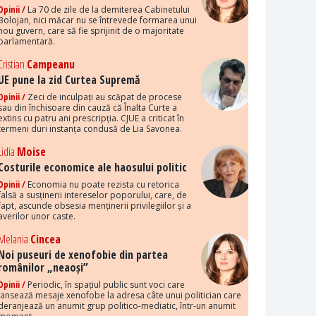
Opinii /
La 70 de zile de la demiterea Cabinetului
Bolojan, nici măcar nu se întrevede formarea unui
nou guvern, care să fie sprijinit de o majoritate
parlamentară.
Cristian
Campeanu
UE pune la zid Curtea Supremă
Opinii /
Zeci de inculpați au scăpat de procese
sau din închisoare din cauză că Înalta Curte a
extins cu patru ani prescripția. CJUE a criticat în
termeni duri instanța condusă de Lia Savonea.
Lidia
Moise
Costurile economice ale haosului politic
Opinii /
Economia nu poate rezista cu retorica
falsă a susținerii intereselor poporului, care, de
fapt, ascunde obsesia menținerii privilegiilor și a
averilor unor caste.
Melania
Cincea
Noi puseuri de xenofobie din partea
românilor „neaoși”
Opinii /
Periodic, în spațiul public sunt voci care
lansează mesaje xenofobe la adresa câte unui politician care
deranjează un anumit grup politico-mediatic, într-un anumit