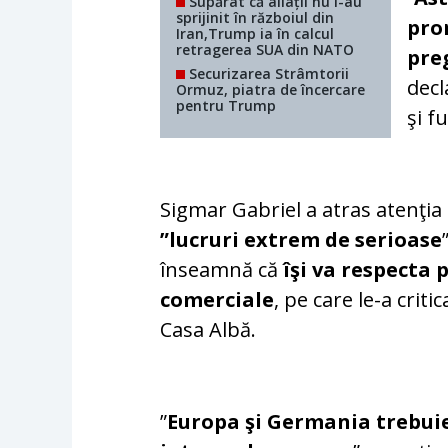
Supărat că aliații nu l-au
sprijinit în războiul din
pro
Iran,Trump ia în calcul
retragerea SUA din NATO
pre
Securizarea Strâmtorii
decl
Ormuz, piatra de încercare
pentru Trump
şi f
Sigmar Gabriel a atras atenţia
”lucruri extrem de serioase
înseamnă că
îşi va respecta 
comerciale
, pe care le-a crit
Casa Albă.
”
Europa şi Germania trebuie