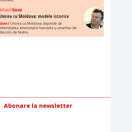
moment.
Armand
Gosu
Unirea cu Moldova: modele istorice
Unire /
Unirea cu Moldova depinde de
intensitatea amenințării haosului și anarhiei de
dincolo de Nistru.
Abonare la newsletter