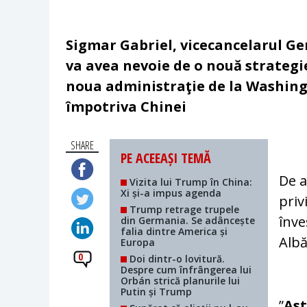
Sigmar Gabriel, vicecancelarul Ge
va avea nevoie de o nouă strategi
noua administraţie de la Washing
împotriva Chinei
SHARE
PE ACEEAȘI TEMĂ
De a
Vizita lui Trump în China:
Xi și-a impus agenda
privi
Trump retrage trupele
înve
din Germania. Se adâncește
falia dintre America și
Albă
Europa
0
Doi dintr-o lovitură.
Despre cum înfrângerea lui
Orbán strică planurile lui
Putin și Trump
”
Ast