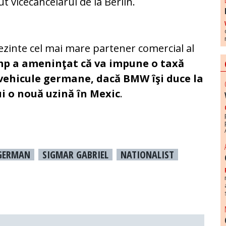
nut vicecancelarul de la Berlin.
ezinte cel mai mare partener comercial al
p a ameninţat că va impune o taxă
ehicule germane, dacă BMW îşi duce la
ui o nouă uzină în Mexic
.
 GERMAN
SIGMAR GABRIEL
NATIONALIST