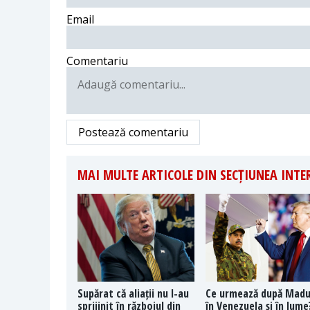
Email
Comentariu
Postează comentariu
MAI MULTE ARTICOLE DIN SECȚIUNEA INT
Supărat că aliații nu l-au
Ce urmează după Mad
sprijinit în războiul din
în Venezuela și în lume