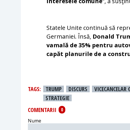
interesele comune
”, a susţi
Statele Unite continuă să repr
Germaniei. Însă,
Donald Trum
vamală de 35% pentru autov
capăt planurile de a constr
TAGS:
TRUMP
DISCURS
VICECANCELAR
STRATEGIE
COMENTARII
0
Nume