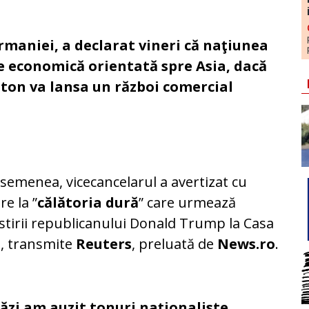
rmaniei, a declarat vineri că naţiunea
e economică orientată spre Asia, dacă
ton va lansa un război comercial
semenea, vicecancelarul a avertizat cu
re la ”
călătoria dură
” care urmează
stirii republicanului Donald Trump la Casa
, transmite
Reuters
, preluată de
News.ro
.
ăzi am auzit tonuri naţionaliste