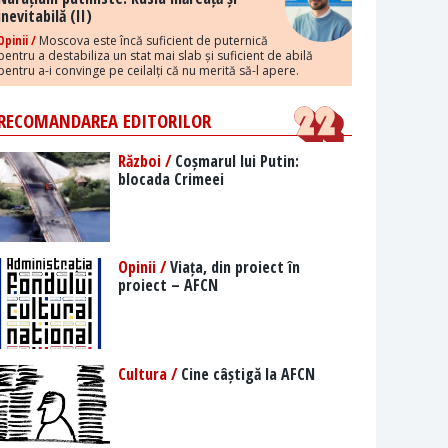
inevitabilă (II)
Opinii /
Moscova este încă suficient de puternică
pentru a destabiliza un stat mai slab și suficient de abilă
pentru a-i convinge pe ceilalți că nu merită să-l apere.
RECOMANDAREA EDITORILOR
Război /
Coșmarul lui Putin:
blocada Crimeei
Opinii /
Viața, din proiect în
proiect – AFCN
Cultura /
Cine câștigă la AFCN