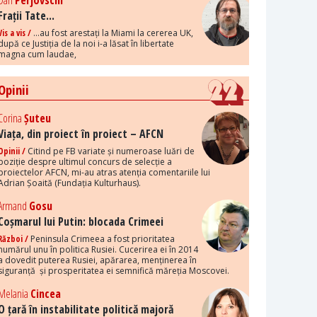
Dan
Perjovschi
Frații Tate...
Vis a vis /
...au fost arestați la Miami la cererea UK,
după ce Justiția de la noi i-a lăsat în libertate
magna cum laudae,
Opinii
Corina
Șuteu
Viața, din proiect în proiect – AFCN
Opinii /
Citind pe FB variate și numeroase luări de
poziție despre ultimul concurs de selecție a
proiectelor AFCN, mi-au atras atenția comentariile lui
Adrian Șoaită (Fundația Kulturhaus).
Armand
Gosu
Coșmarul lui Putin: blocada Crimeei
Război /
Peninsula Crimeea a fost prioritatea
numărul unu în politica Rusiei. Cucerirea ei în 2014
a dovedit puterea Rusiei, apărarea, menținerea în
siguranță și prosperitatea ei semnifică măreția Moscovei.
Melania
Cincea
O țară în instabilitate politică majoră