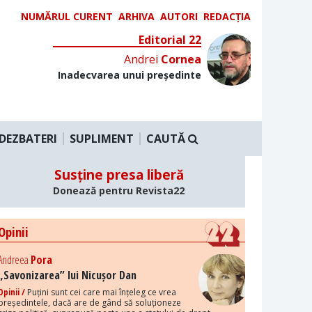
NUMĂRUL CURENT
ARHIVA
AUTORI
REDACȚIA
Editorial 22
Andrei
Cornea
Inadecvarea unui președinte
DEZBATERI
SUPLIMENT
CAUTĂ
Susține presa liberă
Donează pentru Revista22
Opinii
Andreea
Pora
„Savonizarea” lui Nicușor Dan
Opinii /
Puțini sunt cei care mai înțeleg ce vrea
președintele, dacă are de gând să soluționeze