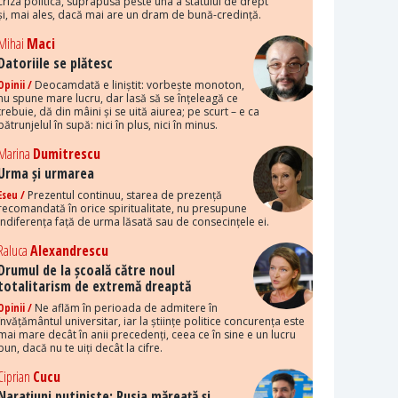
criza politică, suprapusă peste una a statului de drept
și, mai ales, dacă mai are un dram de bună-credință.
Mihai
Maci
Datoriile se plătesc
Opinii /
Deocamdată e liniștit: vorbește monoton,
nu spune mare lucru, dar lasă să se înțeleagă ce
trebuie, dă din mâini și se uită aiurea; pe scurt – e ca
pătrunjelul în supă: nici în plus, nici în minus.
Marina
Dumitrescu
Urma și urmarea
Eseu /
Prezentul continuu, starea de prezență
recomandată în orice spiritualitate, nu presupune
indiferența față de urma lăsată sau de consecințele ei.
Raluca
Alexandrescu
Drumul de la școală către noul
totalitarism de extremă dreaptă
Opinii /
Ne aflăm în perioada de admitere în
învățământul universitar, iar la științe politice concurența este
mai mare decât în anii precedenți, ceea ce în sine e un lucru
bun, dacă nu te uiți decât la cifre.
Ciprian
Cucu
Narațiuni putiniste: Rusia măreață și