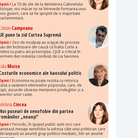
Opinii /
La 70 de zile de la demiterea Cabinetului
Bolojan, nici măcar nu se întrevede formarea unui
nou guvern, care să fie sprijinit de o majoritate
parlamentară.
Cristian
Campeanu
UE pune la zid Curtea Supremă
Opinii /
Zeci de inculpați au scăpat de procese
sau din închisoare din cauză că Înalta Curte a
extins cu patru ani prescripția. CJUE a criticat în
termeni duri instanța condusă de Lia Savonea.
Lidia
Moise
Costurile economice ale haosului politic
Opinii /
Economia nu poate rezista cu retorica
falsă a susținerii intereselor poporului, care, de
fapt, ascunde obsesia menținerii privilegiilor și a
averilor unor caste.
Melania
Cincea
Noi puseuri de xenofobie din partea
românilor „neaoși”
Opinii /
Periodic, în spațiul public sunt voci care
lansează mesaje xenofobe la adresa câte unui politician care
deranjează un anumit grup politico-mediatic, într-un anumit