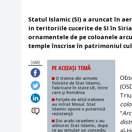
Statul Islamic (SI) a aruncat în ae
in teritoriile cucerite de SI în Siria
ornamentele de pe coloanele arcul
temple înscrise în patrimoniul c
SHARE
PE ACEEAȘI TEMĂ
Obse
O treime din armele
folosite de Stat Islamic,
(OSD
fabricate în state UE, între
care şi România
Triu
Forţele de elită irakiene
colo
au intrat Mosul. Stat
Islamic opune o puternică
0
"
Arc
rezistenţă
Doi arabi israelieni s-au
dist
alăturat Stat Islamic, după
al-H
ce au simulat un concediu