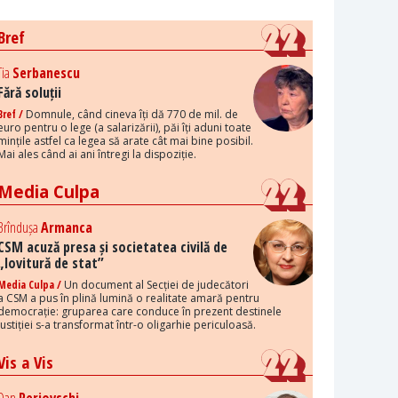
Bref
Tia
Serbanescu
Fără soluții
Bref /
Domnule, când cineva îți dă 770 de mil. de
euro pentru o lege (a salarizării), păi îți aduni toate
mințile astfel ca legea să arate cât mai bine posibil.
Mai ales când ai ani întregi la dispoziție.
Media Culpa
Brîndușa
Armanca
CSM acuză presa și societatea civilă de
„lovitură de stat”
Media Culpa /
Un document al Secției de judecători
a CSM a pus în plină lumină o realitate amară pentru
democrație: gruparea care conduce în prezent destinele
justiției s-a transformat într-o oligarhie periculoasă.
Vis a Vis