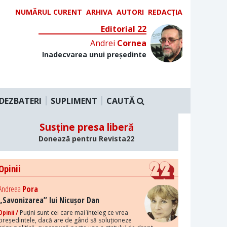
NUMĂRUL CURENT
ARHIVA
AUTORI
REDACȚIA
Editorial 22
Andrei
Cornea
Inadecvarea unui președinte
DEZBATERI
SUPLIMENT
CAUTĂ
Susține presa liberă
Donează pentru Revista22
Opinii
Andreea
Pora
„Savonizarea” lui Nicușor Dan
Opinii /
Puțini sunt cei care mai înțeleg ce vrea
președintele, dacă are de gând să soluționeze