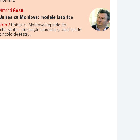
moment.
Armand
Gosu
Unirea cu Moldova: modele istorice
Unire /
Unirea cu Moldova depinde de
intensitatea amenințării haosului și anarhiei de
dincolo de Nistru.