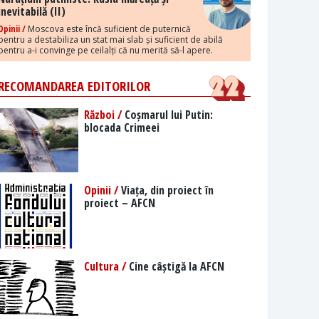
inevitabilă (II)
Opinii /
Moscova este încă suficient de puternică
pentru a destabiliza un stat mai slab și suficient de abilă
pentru a-i convinge pe ceilalți că nu merită să-l apere.
RECOMANDAREA EDITORILOR
Război /
Coșmarul lui Putin:
blocada Crimeei
Opinii /
Viața, din proiect în
proiect – AFCN
Cultura /
Cine câștigă la AFCN