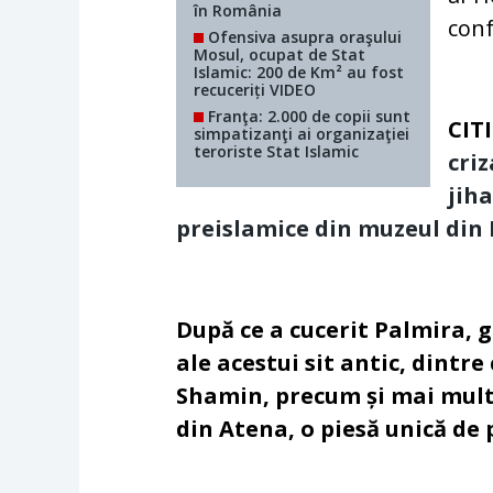
în România
con
Ofensiva asupra oraşului
Mosul, ocupat de Stat
Islamic: 200 de Km² au fost
recuceriți VIDEO
Franţa: 2.000 de copii sunt
CITI
simpatizanţi ai organizaţiei
teroriste Stat Islamic
criz
jiha
preislamice din muzeul din
După ce a cucerit Palmira, g
ale acestui sit antic, dintre
Shamin, precum și mai multe
din Atena, o piesă unică de 