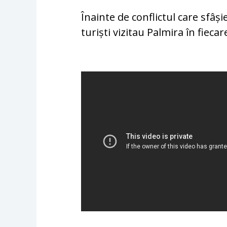
Înainte de conflictul care sfâși
turiști vizitau Palmira în fiecar