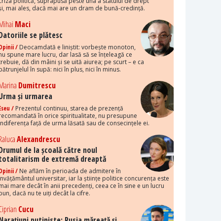
criza politică, suprapusă peste una a statului de drept
și, mai ales, dacă mai are un dram de bună-credință.
Mihai
Maci
Datoriile se plătesc
Opinii /
Deocamdată e liniștit: vorbește monoton,
nu spune mare lucru, dar lasă să se înțeleagă ce
trebuie, dă din mâini și se uită aiurea; pe scurt – e ca
pătrunjelul în supă: nici în plus, nici în minus.
Marina
Dumitrescu
Urma și urmarea
Eseu /
Prezentul continuu, starea de prezență
recomandată în orice spiritualitate, nu presupune
indiferența față de urma lăsată sau de consecințele ei.
Raluca
Alexandrescu
Drumul de la școală către noul
totalitarism de extremă dreaptă
Opinii /
Ne aflăm în perioada de admitere în
învățământul universitar, iar la științe politice concurența este
mai mare decât în anii precedenți, ceea ce în sine e un lucru
bun, dacă nu te uiți decât la cifre.
Ciprian
Cucu
Narațiuni putiniste: Rusia măreață și