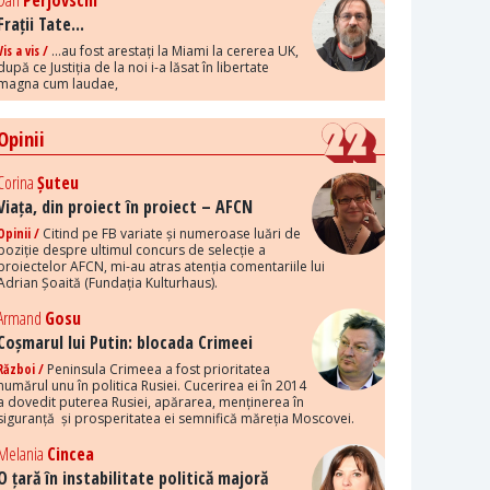
Dan
Perjovschi
Frații Tate...
Vis a vis /
...au fost arestați la Miami la cererea UK,
după ce Justiția de la noi i-a lăsat în libertate
magna cum laudae,
Opinii
Corina
Șuteu
Viața, din proiect în proiect – AFCN
Opinii /
Citind pe FB variate și numeroase luări de
poziție despre ultimul concurs de selecție a
proiectelor AFCN, mi-au atras atenția comentariile lui
Adrian Șoaită (Fundația Kulturhaus).
Armand
Gosu
Coșmarul lui Putin: blocada Crimeei
Război /
Peninsula Crimeea a fost prioritatea
numărul unu în politica Rusiei. Cucerirea ei în 2014
a dovedit puterea Rusiei, apărarea, menținerea în
siguranță și prosperitatea ei semnifică măreția Moscovei.
Melania
Cincea
O țară în instabilitate politică majoră