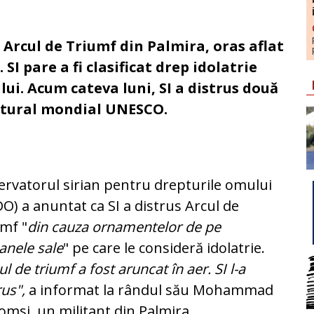
r Arcul de Triumf din Palmira, oras aflat
. SI pare a fi clasificat drep idolatrie
ui. Acum cateva luni, SI a distrus două
ultural mondial UNESCO.
rvatorul sirian pentru drepturile omului
O) a anuntat ca SI a distrus Arcul de
mf "
din cauza ornamentelor de pe
anele sale
" pe care le consideră idolatrie.
ul de triumf a fost aruncat în aer. SI l-a
rus",
a informat la rândul său Mohammad
omsi, un militant din Palmira,