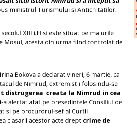
asalt situl istoric Nimrud si a inceput sa
pus ministrul Turismului si Antichitatilor.
ecolul XIII i.H si este situat pe malurile
 de Mosul, acesta din urma fiind controlat de
rina Bokova a declarat vineri, 6 martie, ca
tacul de Nimrud, extremistii folosindu-se
t distrugerea creata la Nimrud in cea
i-a alertat atat pe presedintele Consiliul de
t si pe procurorul-sef al Curtii
ea clasarii acestor acte drept
crime de