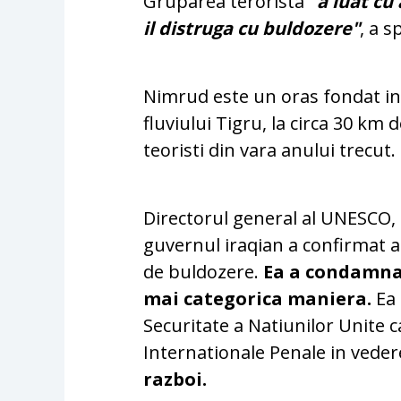
Gruparea terorista
"a luat cu 
il distruga cu buldozere"
, a s
Nimrud este un oras fondat in s
fluviului Tigru, la circa 30 km
teoristi din vara anului trecut.
Directorul general al UNESCO, I
guvernul iraqian a confirmat a
de buldozere.
Ea a condamna
mai categorica maniera.
Ea 
Securitate a Natiunilor Unite ca
Internationale Penale in veder
razboi.