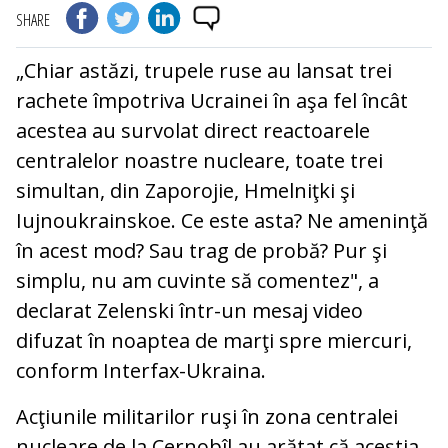
SHARE
„Chiar astăzi, trupele ruse au lansat trei
rachete împotriva Ucrainei în aşa fel încât
acestea au survolat direct reactoarele
centralelor noastre nucleare, toate trei
simultan, din Zaporojie, Hmelniţki şi
Iujnoukrainskoe. Ce este asta? Ne ameninţă
în acest mod? Sau trag de probă? Pur şi
simplu, nu am cuvinte să comentez", a
declarat Zelenski într-un mesaj video
difuzat în noaptea de marţi spre miercuri,
conform Interfax-Ukraina.
Acţiunile militarilor ruşi în zona centralei
nucleare de la Cernobîl au arătat că aceştia