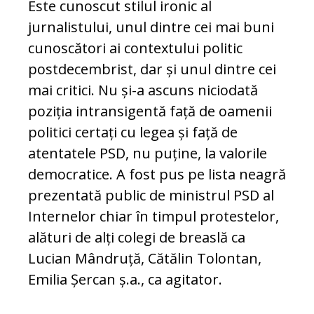
Este cunoscut stilul ironic al
jurnalistului, unul dintre cei mai buni
cu­noscători ai contextului po­litic
postdecembrist, dar și unul dintre cei
mai critici. Nu și-a ascuns niciodată
poziția intransigentă față de oamenii
politici certați cu legea și față de
atentatele PSD, nu puține, la valorile
democratice. A fost pus pe lista neagră
prezentată public de ministrul PSD al
Internelor chiar în timpul protestelor,
alături de alți colegi de breaslă ca
Lucian Mândruță, Cătălin Tolontan,
Emilia Șercan ș.a., ca agi­tator.