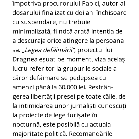
împotriva procurorului Papici, autor al
dosarului finalizat cu doi ani închisoare
cu suspendare, nu tre­buie
minimalizată, fiindcă arată intenția de
a des­curaja orice atingere la persoana
sa.
„Legea defăimării“
, proiectul lui
Dragnea eșuat pe moment, viza același
lucru referitor la grupurile sociale a
căror defăimare se pe­depsea cu
amenzi până la 60.000 lei. Re­strân­
gerea libertății presei pe toate căile, de
la intimidarea unor jurnaliști cunoscuți
la proiecte de lege furișate în
nocturnă, este po­sibilă cu actuala
majoritate politică. Re­co­man­dările