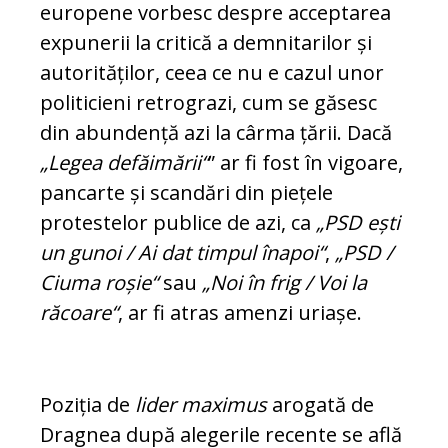
europene vorbesc despre acceptarea
ex­punerii la critică a demnitarilor și
auto­ri­tă­ților, ceea ce nu e cazul unor
politicieni re­trograzi, cum se găsesc
din abundență azi la cârma țării. Dacă
„Legea defăimării“
” ar fi fost în vigoare,
pancarte și scandări din pie­țele
protestelor publice de azi, ca
„PSD ești
un gunoi / Ai dat timpul înapoi“
,
„PSD /
Ciu­ma roșie“
sau
„Noi în frig / Voi la
răcoare“
, ar fi atras amenzi uriașe.
Poziția de
lider maximus
arogată de
Dragnea du­pă alegerile recente se află