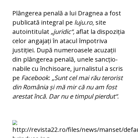
Plângerea penală a lui Dragnea a fost
pu­blicată integral pe
luju.ro
, site
autointitulat
„juridic“,
aflat la dispoziția
celor angajați în atacul împotriva
justiției. După numeroasele acuzații
din plângerea penală, unele sanc­țio­
nabile cu închisoare, jurnalistul a scris
pe
Fa­ce­book
:
„Sunt cel mai rău terorist
din Ro­mânia și mă mir că nu am fost
arestat încă. Dar nu e timpul pierdut“
.