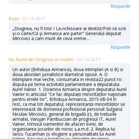
Răspunde
Boţa -
02-15-2017
„Dragnea, nu fi trist / La-nchisoare ai dentist/Poti să scrii
şi-o carte/Că şi Armanca are parte!" Generalul-deputat
Mircovici a cam murit de ceva vreme...
Răspunde
Nu faceti din Dragnea un martir! -
02-14-2017
Un autor (Brîndușa Armanca), doua intimplari (A si B) si
doua abordari jurnalistice diametral opuse. A. O
intimplare mai veche, consumata in revista22 punct ro:
disputa pe tema activitatii parlamentare a deputatului
Aurel Vainer. 1. Doamna Armanca despre deputatul Aurel
Vainer in articolul "Ce fac deputații minorităților naționale
pentru etniile lor", Brîndușa Armanca, 2015-08-04 În
rest, ca mai tot deputatul, reprezentanții minorităților se
interesează de domeniul profesional personal: bulgarul
Niculae Mircovici, general de brigadă (r), de treburile
armatei, Varujan Pambuccian de progresul IT, Aurel
Vainer, trimisul oamenilor de afaceri evrei, de
organizarea jocurilor de noroc ș.a.m.d. 2. Replica lui
Iancu Tucarman (o elogiere a personalitatii lui Aurel
Vainer, fara nici o legatura cu obiectiile doamnei