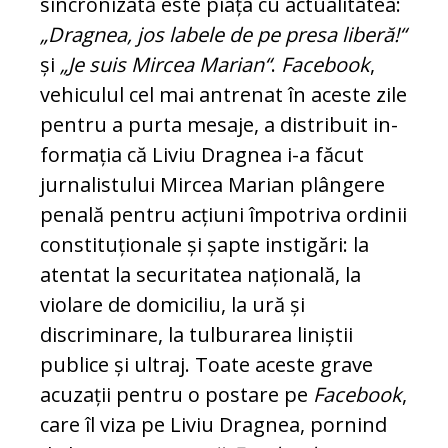
sincronizată este piața cu actualitatea:
„Dragnea, jos labele de pe presa liberă!“
și
„Je suis Mircea Marian“
.
Fa­cebook
,
vehiculul cel mai an­trenat în aceste zile
pentru a purta mesaje, a distribuit in­
formația că Liviu Dragnea i-a fă­cut
jurnalistului Mircea Ma­rian plângere
penală pentru acțiuni împotriva ordinii
cons­tituționale și șapte instigări: la
atentat la securitatea na­țională, la
violare de do­mi­ci­liu, la ură și
discriminare, la tulburarea liniștii
publice și ultraj. Toate aceste grave
acuzații pentru o postare pe
Facebook
,
care îl viza pe Liviu Dragnea, pornind