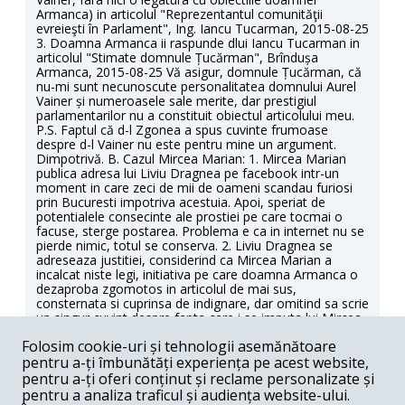
Armanca) in articolul "Reprezentantul comunităţii
evreieşti în Parlament", Ing. Iancu Tucarman, 2015-08-25
3. Doamna Armanca ii raspunde dlui Iancu Tucarman in
articolul "Stimate domnule Țucărman", Brîndușa
Armanca, 2015-08-25 Vă asigur, domnule Țucărman, că
nu-mi sunt necunoscute personalitatea domnului Aurel
Vainer și numeroasele sale merite, dar prestigiul
parlamentarilor nu a constituit obiectul articolului meu.
P.S. Faptul că d-l Zgonea a spus cuvinte frumoase
despre d-l Vainer nu este pentru mine un argument.
Dimpotrivă. B. Cazul Mircea Marian: 1. Mircea Marian
publica adresa lui Liviu Dragnea pe facebook intr-un
moment in care zeci de mii de oameni scandau furiosi
prin Bucuresti impotriva acestuia. Apoi, speriat de
potentialele consecinte ale prostiei pe care tocmai o
facuse, sterge postarea. Problema e ca in internet nu se
pierde nimic, totul se conserva. 2. Liviu Dragnea se
adreseaza justitiei, considerind ca Mircea Marian a
incalcat niste legi, initiativa pe care doamna Armanca o
dezaproba zgomotos in articolul de mai sus,
consternata si cuprinsa de indignare, dar omitind sa scrie
un singur cuvint despre fapta care i se imputa lui Mircea
Marian: publicarea pe facebook a adresei de acasa a lui
Folosim cookie-uri și tehnologii asemănătoare
Dragnea. O fi ceva reprobabil sa te adresezi unui
pentru a-ți îmbunătăți experiența pe acest website,
judecator daca ti se pare ca ti s-a facut o nedreptate? O
fi avind doamna Armanca mai putina incredere in justitia
pentru a-ți oferi conținut și reclame personalizate și
romaneasca decit are mult hulitul Dragnea?! 3. Doamna
pentru a analiza traficul și audiența website-ului.
Armanca lauda in textul de mai sus meritele si