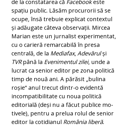
de la constatarea că
Facebook
este
spațiu public. Lăsăm procurorii să se
ocupe, însă trebuie explicat contextul
și adăugate câteva observații. Mircea
Marian este un jurnalist experimentat,
cu o carieră re­marcabilă în presa
centrală, de la
Mediafax
,
Adevărul
și
TVR
până la
Evenimentul zilei
, un­de a
lucrat ca senior editor pe zona politică
timp de nouă ani. A părăsit „bulina
roșie“ anul trecut dintr-o evidentă
incompatibilitate cu noua politică
editorială (de­și nu a făcut publice mo­
ti­vele), pentru a prelua rolul de senior
editor la cotidianul
Ro­mânia liberă
.