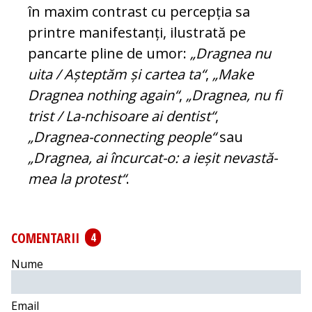
în maxim con­trast cu percepția sa
printre manifestanți, ilus­trată pe
pancarte pline de umor:
„Dragnea nu
uita / Așteptăm și cartea ta“
,
„Make
Drag­nea nothing again“
,
„Dragnea, nu fi
trist / La-nchisoare ai dentist“
,
„Dragnea-connec­ting people“
sau
„Dragnea, ai încurcat-o: a ie­șit nevastă-
mea la protest“
.
COMENTARII
4
Nume
Email