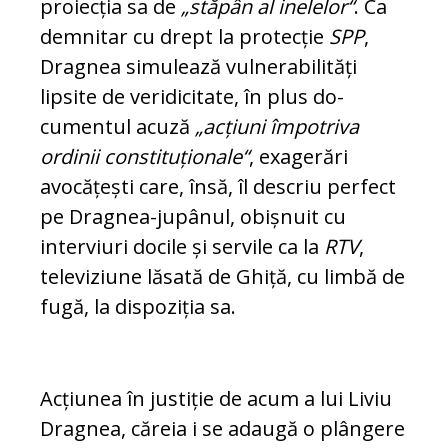
proiecția sa de
„stăpân al inelelor“
. Ca
demnitar cu drept la protecție
SPP
,
Dragnea simulează vul­nerabilități
lipsite de veridicitate, în plus do­
cumentul acuză
„acțiuni împotriva
ordinii constituționale“
, exagerări
avocățești care, însă, îl descriu perfect
pe Dragnea-jupânul, obișnuit cu
interviuri docile și servile ca la
RTV
,
televiziune lăsată de Ghiță, cu limbă de
fugă, la dispoziția sa.
Acțiunea în justiție de acum a lui Liviu
Drag­nea, căreia i se adaugă o plângere