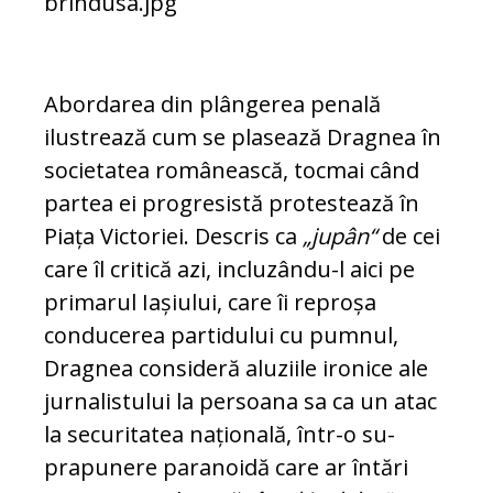
Abordarea din plângerea penală
ilustrează cum se plasează Dragnea în
societatea româ­nească, tocmai când
partea ei progresistă pro­testează în
Piața Victoriei. Descris ca
„jupân“
de cei
care îl critică azi, incluzându-l aici pe
primarul Iașiului, care îi reproșa
conducerea partidului cu pumnul,
Dragnea consideră alu­ziile ironice ale
jurnalistului la persoana sa ca un atac
la securitatea națională, într-o su­
prapunere paranoidă care ar întări