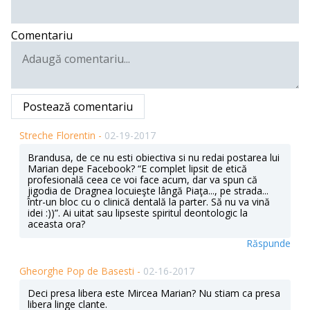
Comentariu
Postează comentariu
Streche Florentin -
02-19-2017
Brandusa, de ce nu esti obiectiva si nu redai postarea lui
Marian depe Facebook? “E complet lipsit de etică
profesională ceea ce voi face acum, dar va spun că
jigodia de Dragnea locuieşte lângă Piaţa..., pe strada...
într-un bloc cu o clinică dentală la parter. Să nu va vină
idei :))”. Ai uitat sau lipseste spiritul deontologic la
aceasta ora?
Răspunde
Gheorghe Pop de Basesti -
02-16-2017
Deci presa libera este Mircea Marian? Nu stiam ca presa
libera linge clante.