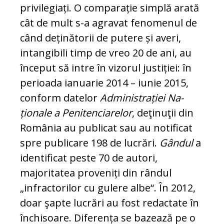
privilegiați. O com­pa­rație simplă arată
cât de mult s-a agravat fenomenul de
când deținătorii de putere și averi,
intangibili timp de vreo 20 de ani, au
început să intre în vizorul justiției: în
perioada ianuarie 2014 – iunie 2015,
conform datelor
Administrației Na­
ționale a Penitenciarelor
, deţinuţii din
Ro­mânia au publicat sau au notificat
spre pu­bli­care 198 de lucrări.
Gândul
a
identificat peste 70 de autori,
majoritatea proveniți din rândul
„infractorilor cu gulere albe“. În 2012,
doar şapte lucrări au fost redactate în
închisoare. Di­ferența se bazează pe o