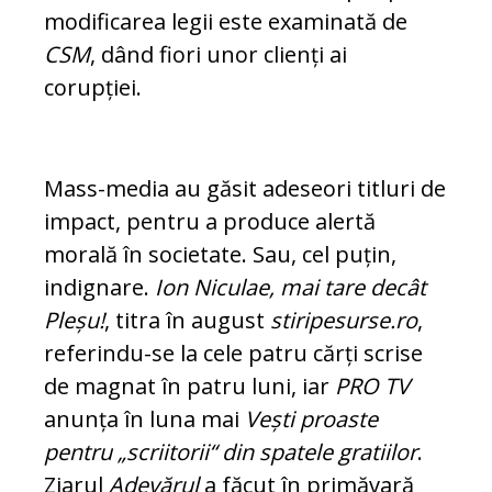
mo­dificarea legii este examinată de
CSM
, dând fiori unor clienți ai
corupției.
Mass-media au găsit adeseori titluri de
im­pact, pentru a produce alertă
morală în socie­ta­te. Sau, cel puțin,
indignare.
Ion Niculae, mai tare decât
Pleșu!
, titra în august
stiripesurse.ro
,
referindu-se la cele patru cărți scrise
de mag­nat în patru luni, iar
PRO TV
anunța în luna mai
Vești proaste
pentru „scriitorii“ din spa­tele gratiilor
.
Ziarul
Adevărul
a făcut în pri­mă­vară