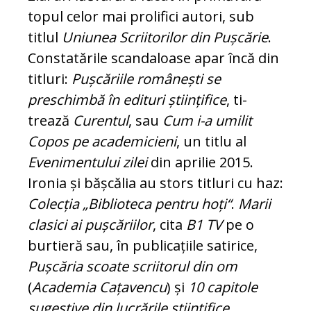
topul celor mai prolifici autori, sub
titlul
Uniunea Scriitorilor din Pușcărie
.
Constatările scandaloase apar încă din
titluri:
Pușcăriile ro­mânești se
preschimbă în edituri științifice
, ti­
trează
Curentul
, sau
Cum i-a umilit
Copos pe academicieni
, un titlu al
Evenimentului zilei
din aprilie 2015.
Ironia și bășcălia au stors ti­tluri cu haz:
Colecția „Biblioteca pentru hoți“
.
Marii
clasici ai pușcăriilor
, cita
B1 TV
pe o
bur­tieră sau, în publicațiile satirice,
Pușcăria scoa­te scriitorul din om
(
Academia Cața­ven­cu
) și
10 capitole
sugestive din lucrările știin­ți­fice