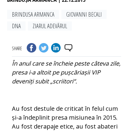
BRÎNDUȘA ARMANCA
| 22.12.2015
BRINDUSA ARMANCA
GIOVANNI BECALI
DNA
ZIARUL ADEVĂRUL
SHARE
În anul care se încheie peste câteva zile,
presa i-a altoit pe pușcăriașii VIP
deveniți subit „scriitori“.
Au fost destule de criticat în felul cum
și-a îndeplinit presa misiunea în 2015.
Au fost de­rapaje etice, au fost abateri