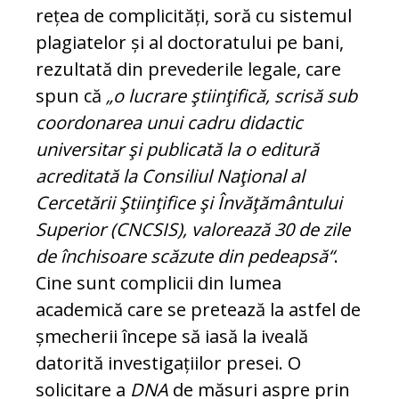
rețea de com­pli­ci­tăți, soră cu sistemul
plagiatelor și al doc­to­ratului pe bani,
rezultată din prevederile le­gale, care
spun că
„o lucrare ştiinţifică, scrisă sub
coordonarea unui cadru didactic
univer­sitar şi publicată la o editură
acreditată la Con­siliul Naţional al
Cercetării Ştiinţifice şi În­văţământului
Superior (CNCSIS), valorează 30 de zile
de închisoare scăzute din pedeapsă“
.
Cine sunt complicii din lumea
academică care se pretează la astfel de
șmecherii începe să iasă la iveală
datorită investigațiilor presei. O
solicitare a
DNA
de măsuri aspre prin