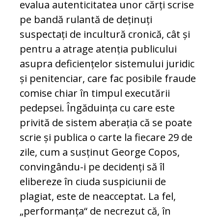
evalua autenticitatea unor cărți scrise
pe bandă ru­lantă de deținuți
suspectați de incultură cro­nică, cât și
pentru a atrage atenția publicului
asupra deficiențelor sistemului juridic
și pe­ni­tenciar, care fac posibile fraude
comise chiar în timpul executării
pedepsei. Îngăduința cu care este
privită de sistem aberația că se poate
scrie și publica o carte la fiecare 29 de
zi­le, cum a susținut George Copos,
con­vin­gându-i pe decidenți să îl
elibereze în ciuda sus­piciunii de
plagiat, este de neacceptat. La fel,
„performanța“ de necrezut că, în