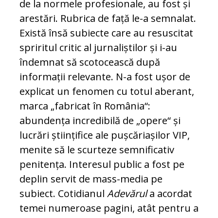
de la normele pro­fesionale, au fost și
arestări. Rubrica de față le-a semnalat.
Există în­să subiecte care au resuscitat
spriritul critic al jurnaliștilor și i-au
îndemnat să sco­to­ceas­că după
informații rele­vante. N-a fost ușor de
ex­pli­cat un fenomen cu totul abe­rant,
marca „fabricat în Ro­mâ­nia“:
abundența incredibilă de „opere“ și
lucrări științifice ale pușcăriașilor VIP,
menite să le scurteze semnificativ
penitența. In­te­re­sul public a fost pe
deplin servit de mass-me­dia pe
subiect. Cotidianul
Adevărul
a acordat
temei numeroase pagini, atât pentru a