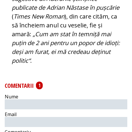
publicate de Adrian Năstase în pușcărie
(
Times New Roman
), din care cităm, ca
să în­cheiem anul cu veselie, fie și
amară:
„Cum am stat în temniță mai
puțin de 2 ani pentru un popor de idioți:
deși am furat, ei mă cre­deau deținut
politic“
.
COMENTARII
1
Nume
Email