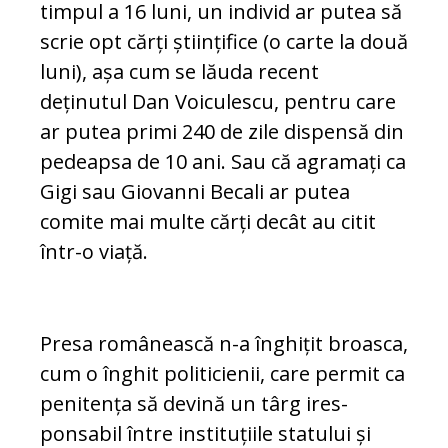
timpul a 16 luni, un individ ar putea să
scrie opt cărți științifice (o carte la două
luni), așa cum se lăuda recent
deținutul Dan Voiculescu, pen­tru care
ar putea primi 240 de zile dispensă din
pedeapsa de 10 ani. Sau că agramați ca
Gi­gi sau Giovanni Becali ar putea
comite mai multe cărți decât au citit
într-o viață.
Presa românească n-a în­ghi­țit broasca,
cum o înghit po­li­ticienii, care permit ca
pe­ni­tența să devină un târg ires­
ponsabil între instituțiile sta­tului și