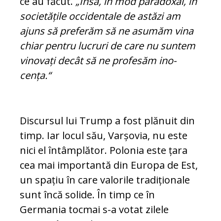
ce au făcut.
„Însă, în mod pa­radoxal, în
societățile occidentale de as­tăzi am
ajuns să preferăm să ne asumăm vina
chiar pentru lucruri de care nu sun­tem
vinovați decât să ne profesăm ino­
cența.“
Discursul lui Trump a fost plănuit din
timp. Iar locul său, Varșovia, nu este
nici el întâmplător. Polonia este țara
cea mai importantă din Europa de Est,
un spațiu în care valorile tradiționale
sunt încă so­lide. În timp ce în
Germania tocmai s-a vo­tat zilele