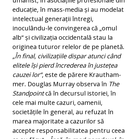
umanist, în asociațiile profesionale din
educație, în mass-media și au modelat
intelectual ge­ne­rații întregi,
inoculându-le con­vin­gerea că „omul
alb“ și civilizația occi­den­tală stau la
originea tuturor relelor de pe pla­netă.
„În final, civilizațiile dispar atunci când
elitele își pierd încrederea în jus­te­țea
cauzei lor“
, este de părere Kraut­ham­
mer. Douglas Murray observa în
The
Stand­point
că în decursul istoriei, în
cele mai multe cazuri, oamenii,
societățile în general, au refuzat în
marea majoritate a cazurilor să
accepte responsabilitatea pen­tru ceea