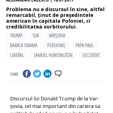
ALEXANDRU LAZESCU
| 18.07.2017
Problema nu e discursul în sine, altfel
remarcabil, ținut de președintele
american în capitala Poloniei, ci
credibilitatea vorbitorului.
TRUMP
SUA
VARȘOVIA
BARACK OBAMA
PERSHING
PAPA PAUL
LIBERAL
SAMUEL HUN­TINGTON
OCCIDENT
SHARE
Discursul lui Donald Trump de la Var­
șo­via, cel mai important din cariera sa