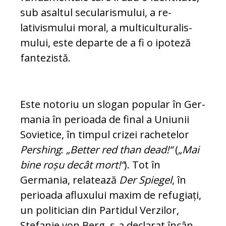
sub asaltul secularismului, a re­
lativismului moral, a multicul­tu­ra­lis­
mu­lui, este departe de a fi o ipoteză
fan­te­zistă.
Este notoriu un slogan popular în Ger­
ma­nia în perioada de final a Uniunii
So­vie­tice, în timpul cri­zei rachetelor
Pershing
:
„Better red than dead!“
(
„Mai
bine roșu decât mort!“
). Tot în
Germania, relatează
Der Spiegel
, în
perioada afluxului maxim de refugiați,
un politician din Partidul Ver­zilor,
Stefanie von Berg, s-a declarat în­cân­