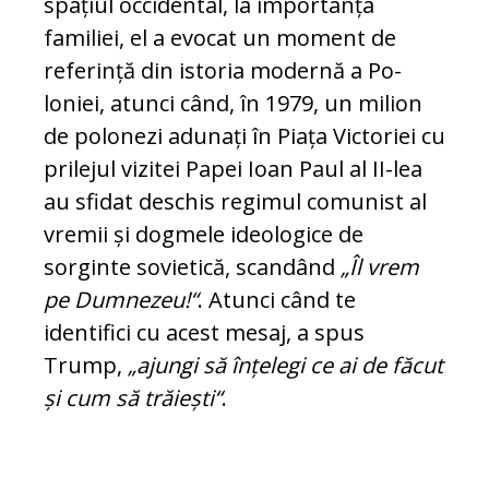
spațiul occidental, la importanța
familiei, el a evocat un mo­ment de
referință din istoria modernă a Po­
loniei, atunci când, în 1979, un milion
de polonezi adunați în Piața Victoriei cu
prilejul vizitei Papei Ioan Paul al II-lea
au sfidat deschis regimul comunist al
vremii și dogmele ideologice de
sorginte sovie­ti­că, scandând
„Îl vrem
pe Dumnezeu!“
. Atunci când te
identifici cu acest mesaj, a spus
Trump,
„ajungi să înțelegi ce ai de făcut
și cum să trăiești“
.