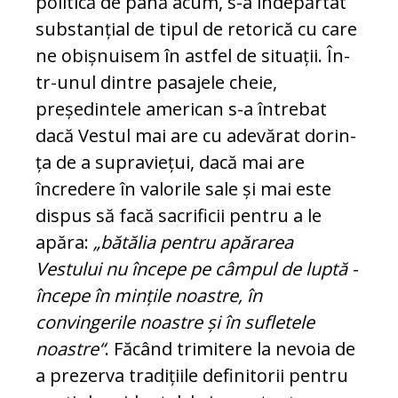
po­li­tică de până acum, s-a îndepărtat
sub­stan­țial de tipul de retorică cu care
ne obiș­nu­i­sem în astfel de situații. În­
tr-unul dintre pasajele che­ie,
președintele american s-a întrebat
dacă Vestul mai are cu adevărat do­rin­
ța de a supraviețui, dacă mai are
încredere în va­lo­rile sale și mai este
dispus să facă sacrificii pentru a le
apăra:
„bătălia pentru apă­rarea
Vestului nu începe pe câmpul de luptă -
în­ce­pe în mințile noastre, în
convingerile noas­tre și în sufletele
noastre“
. Făcând tri­mitere la nevoia de
a prezerva tradițiile definitorii pentru