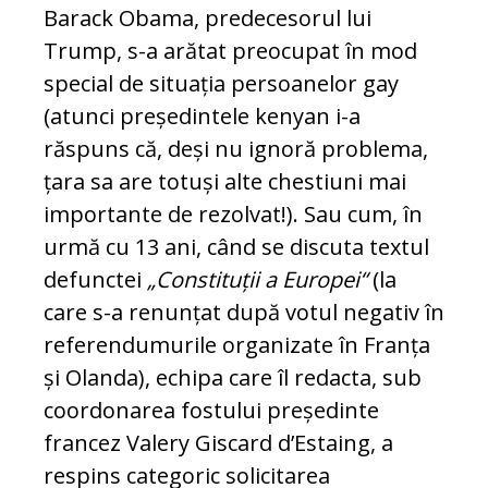
Barack Obama, predecesorul lui
Trump, s-a arătat preo­cupat în mod
special de situația per­soa­nelor gay
(atunci președintele kenyan i-a
răspuns că, deși nu ignoră problema,
țara sa are totuși alte chestiuni mai
importante de rezolvat!). Sau cum, în
urmă cu 13 ani, când se discuta textul
defunctei
„Cons­ti­tuții a Europei“
(la
care s-a renunțat du­pă votul negativ în
referendumurile or­ga­nizate în Franța
și Olanda), echipa care îl redacta, sub
coordonarea fostului preș­e­dinte
francez Valery Giscard d’Estaing, a
respins categoric solicitarea