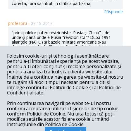
corecta, fara sa intrati in cfritica partizana.
Răspunde
profesoru -
07-18-2017
"principalelor puteri revizioniste, Rusia și China" - de
unde şi până unde e Rusia "revizionistă"? După 1991
alianţele (NATO) şi bazele militare americane s-au
deplasat constant către graniţele Rusiei, America a
acţionat pentru debarcarea puţinilor aliaţi pe care îi avea
Folosim cookie-uri și tehnologii asemănătoare
Rusia în afara spaţiului CSI (Assad). Iar când Rusia, în
pentru a-ți îmbunătăți experiența pe acest website,
ultimă instanţă, reacţionează pentru a-şi apăra
securitatea (intervenţia din Ucraina, în lipsa căreia
pentru a-ți oferi conținut și reclame personalizate și
Ucraina ar fi intrat fluierând în NATO, aşa cum se
pentru a analiza traficul și audiența website-ului.
decisese la summitul de la Bucureşti) şi aliaţii (Assad),
Înainte de a continua navigarea pe website-ul nostru
atunci e, vezi-Doamne, "revizionistă"! Din contră, Rusia
te rugăm să aloci timpul necesar pentru a citi și
a acţionat pentru menţinerea statu-quo-ului (Ucraina în
înțelege conținutul Politicii de Cookie și al
Politicii de
afara NATO şi Assad la putere). Revizionişti, adică
Confidențialitate
.
dornici de a modifica statu-quo-ul, au fost occidentalii.
Chiar nu există nici o limită în propaganda anti-Rusia?
Prin continuarea navigării pe website-ul nostru
Regretatul George Kennan, părintele doctrinei îndiguirii,
s-a opus extinderii NATO şi a lăsat o profeţie: extinderea
confirmi acceptarea utilizării fișierelor de tip cookie
NATO va provoca o reacţie militară din partea Rusiei, şi
conform Politicii de Cookie. Nu uita totuși că poți
atunci apologeţii extinderii vor spune "v-am zis noi că
modifica setările acestor fișiere cookie urmând
aşa sunt ruşii!" Exact ce vedem că se întâmplă.
instrucțiunile din
Politica de Cookie.
Răspunde