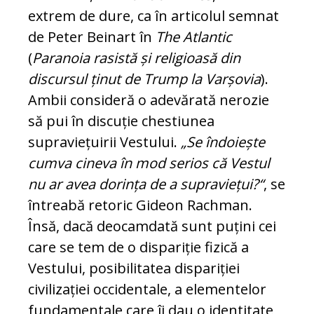
extrem de dure, ca în articolul semnat
de Peter Beinart în
The Atlantic
(
Paranoia rasistă și religioasă din
discursul ținut de Trump la Varșovia
).
Ambii consideră o adevărată nerozie
să pui în discuție ches­tiunea
supraviețuirii Vestului.
„Se în­do­ieș­te
cumva cineva în mod serios că Vestul
nu ar avea dorința de a supraviețui?“
, se
întreabă retoric Gideon Rachman.
Însă, dacă deocamdată sunt puțini cei
care se tem de o dispariție fizică a
Vestului, po­si­bilitatea dispariției
civilizației occidentale, a elementelor
fundamentale care îi dau o identitate,