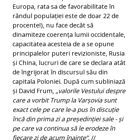
Europa, rata sa de favorabilitate în
rândul populației este de doar 22 de
procente!), nu face decât să
dinamiteze coerența lumii occidentale,
capacitatea aces­teia de a se opune
principalelor puteri revizioniste, Rusia
și China, lucruri de care se declara atât
de îngrijorat în dis­cur­sul său din
capitala Poloniei. După cum subliniază
și David Frum,
„valorile Ves­tu­lui despre
care a vorbit Trump la Var­șo­via sunt
exact cele pe care le-a pus în dis­cuție
încă din prima zi a președinției sa­le - și
pe care va continua să le ero­deze în
fiecare zi de acum înainte“
. //