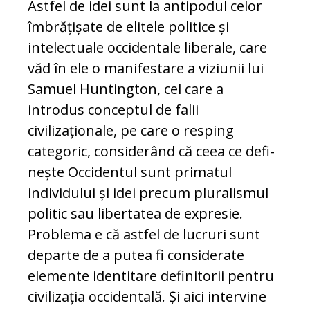
Astfel de idei sunt la antipodul celor
îmbrățișate de elitele po­litice și
intelectuale occidentale liberale, care
văd în ele o ma­ni­festare a viziunii lui
Samuel Hun­tington, cel care a
introdus conceptul de falii
civilizaționale, pe care o resping
categoric, considerând că ceea ce defi­
neș­te Occidentul sunt primatul
individului și idei precum pluralismul
politic sau liber­tatea de expresie.
Problema e că astfel de lucruri sunt
departe de a putea fi con­si­derate
elemente identitare definitorii pen­tru
civilizația occidentală. Și aici intervine