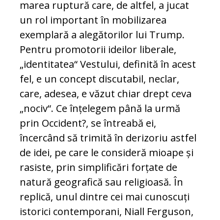
marea ruptură care, de altfel, a jucat
un rol important în mobilizarea
exemplară a alegătorilor lui Trump.
Pentru promotorii ideilor liberale,
„identitatea“ Vestului, de­fi­nită în acest
fel, e un concept discutabil, neclar,
care, adesea, e văzut chiar drept ce­va
„nociv“. Ce înțelegem până la urmă
prin Occident?, se întreabă ei,
încercând să trimită în derizoriu astfel
de idei, pe care le consideră mioape și
rasiste, prin sim­plificări forțate de
natură geografică sau religioasă. În
replică, unul dintre cei mai cunoscuți
istorici contemporani, Niall Ferguson,