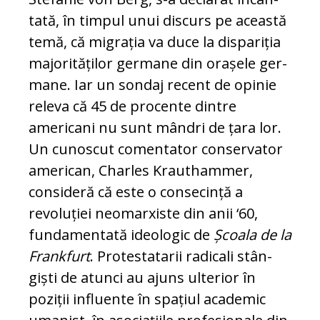
tată, în timpul unui discurs pe această
temă, că migrația va duce la dispariția
majorităților germane din orașele ger­
ma­ne. Iar un sondaj recent de opinie
releva că 45 de procente dintre
americani nu sunt mândri de țara lor.
Un cunoscut co­men­tator conservator
american, Charles Krauthammer,
consideră că este o con­se­cință a
revoluției neomarxiste din anii ‘60,
fundamentată ideologic de
Școala de la
Frankfurt
. Protestatarii radicali stân­
giști de atunci au ajuns ulterior în
poziții influente în spațiul academic