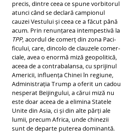
precis, dintre ceea ce spu­ne vorbitorul
atunci când se declară cam­pionul
cauzei Vestului și ceea ce a făcut până
acum. Prin renunțarea intempestivă la
TPP
, acordul de comerț din zona Pa­ci­
ficului, care, dincolo de clauzele co­mer­
ciale, avea o enormă miză geopolitică,
ace­ea de a contrabalansa, cu sprijinul
Ame­ri­cii, influența Chinei în regiune,
Ad­mi­nis­trația Trump a oferit un cadou
nesperat Beijingului, a cărui miză nu
este doar ace­ea de a elimina Statele
Unite din Asia, ci și din alte părți ale
lumii, precum Africa, un­de chinezii
sunt de departe puterea do­minantă.