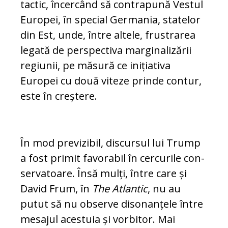
tactic, în­cer­când să contrapună Vestul
Europei, în spe­cial Germania, statelor
din Est, unde, în­tre altele, frustrarea
legată de perspectiva marginalizării
regiunii, pe măsură ce inițiativa
Europei cu două viteze prinde con­tur,
este în creștere.
În mod previzibil, discursul lui Trump
a fost primit favorabil în cercurile con­
ser­va­toa­re. Însă mulți, între care și
David Frum, în
The Atlantic
, nu au
putut să nu observe disonanțele între
mesajul acestuia și vorbitor. Mai