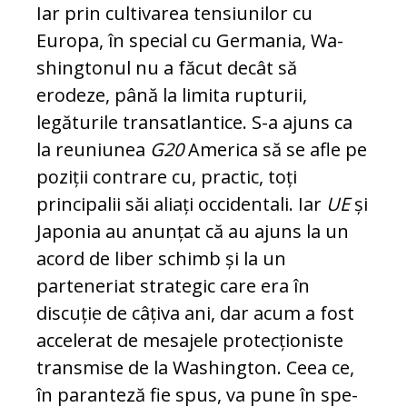
Iar prin cultivarea tensiunilor cu
Europa, în special cu Germania, Wa­
shing­tonul nu a făcut decât să
erodeze, până la limita rupturii,
legăturile transatlantice. S-a ajuns ca
la reuniunea
G20
America să se afle pe
poziții contrare cu, practic, toți
principalii săi aliați occidentali. Iar
UE
și
Japonia au anunțat că au ajuns la un
acord de liber schimb și la un
parteneriat stra­tegic care era în
discuție de câțiva ani, dar acum a fost
accelerat de mesajele pro­tec­ționiste
transmise de la Washington. Ceea ce,
în paranteză fie spus, va pune în spe­