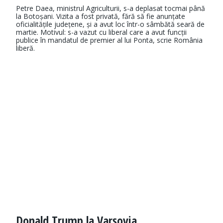
Petre Daea, ministrul Agriculturii, s-a deplasat tocmai până
la Botoșani. Vizita a fost privată, fără să fie anunțate
oficialitățile județene, și a avut loc într-o sâmbătă seară de
martie. Motivul: s-a vazut cu liberal care a avut funcții
publice în mandatul de premier al lui Ponta, scrie România
liberă.
Donald Trump la Varșovia