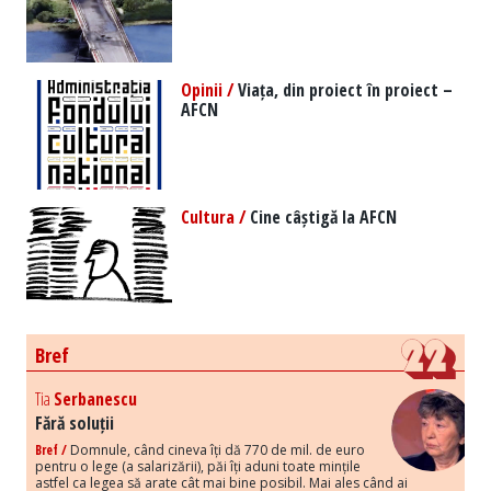
Opinii /
Viața, din proiect în proiect –
AFCN
Cultura /
Cine câștigă la AFCN
Bref
Tia
Serbanescu
Fără soluții
Bref /
Domnule, când cineva îți dă 770 de mil. de euro
pentru o lege (a salarizării), păi îți aduni toate mințile
astfel ca legea să arate cât mai bine posibil. Mai ales când ai