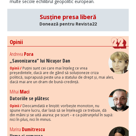
multe secole echilibrul geopolitic european.
Susține presa liberă
Donează pentru Revista22
Opinii
Andreea
Pora
„Savonizarea” lui Nicușor Dan
Opinii /
Puțini sunt cei care mai înțeleg ce vrea
președintele, dacă are de gând să soluționeze criza
politică, suprapusă peste una a statului de drept și, mai ales,
dacă mai are un dram de bună-credință.
Mihai
Maci
Datoriile se plătesc
Opinii /
Deocamdată e liniștit: vorbește monoton, nu
spune mare lucru, dar lasă să se înțeleagă ce trebuie, dă
din mâini și se uită aiurea; pe scurt – e ca pătrunjelul în supă:
nici în plus, nici în minus.
Marina
Dumitrescu