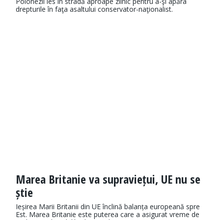
Polonezii ies în stradă aproape zilnic pentru a-şi apăra
drepturile în faţa asaltului conservator-naţionalist.
Marea Britanie va supraviețui, UE nu se
știe
Ieșirea Marii Britanii din UE înclină balanța europeană spre
Est. Marea Britanie este puterea care a asigurat vreme de