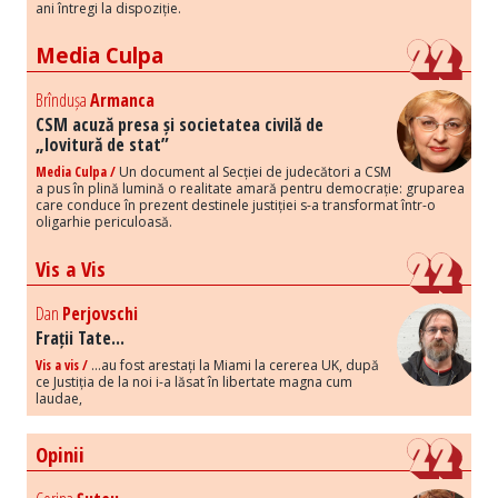
ani întregi la dispoziție.
Media Culpa
Brîndușa
Armanca
CSM acuză presa și societatea civilă de
„lovitură de stat”
Media Culpa /
Un document al Secției de judecători a CSM
a pus în plină lumină o realitate amară pentru democrație: gruparea
care conduce în prezent destinele justiției s-a transformat într-o
oligarhie periculoasă.
Vis a Vis
Dan
Perjovschi
Frații Tate...
Vis a vis /
...au fost arestați la Miami la cererea UK, după
ce Justiția de la noi i-a lăsat în libertate magna cum
laudae,
Opinii