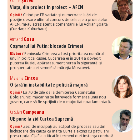
Corina
Șuteu
Viața, din proiect în proiect – AFCN
Opinii /
Citind pe FB variate și numeroase luări de
poziție despre ultimul concurs de selecție a proiectelor
AFCN, mi-au atras atenția comentariile lui Adrian Șoaită
(Fundația Kulturhaus).
Armand
Gosu
Coșmarul lui Putin: blocada Crimeei
Război /
Peninsula Crimeea a fost prioritatea numărul
unu în politica Rusiei. Cucerirea ei în 2014 a dovedit
puterea Rusiei, apărarea, menținerea în siguranță și
prosperitatea ei semnifică măreția Moscovei.
Melania
Cincea
O țară în instabilitate politică majoră
Opinii /
La 70 de zile de la demiterea Cabinetului
Bolojan, nici măcar nu se întrevede formarea unui nou
guvern, care să fie sprijinit de o majoritate parlamentară.
Cristian
Campeanu
UE pune la zid Curtea Supremă
Opinii /
Zeci de inculpați au scăpat de procese sau din
închisoare din cauză că Înalta Curte a extins cu patru ani
prescripția. CJUE a criticat în termeni duri instanța condusă