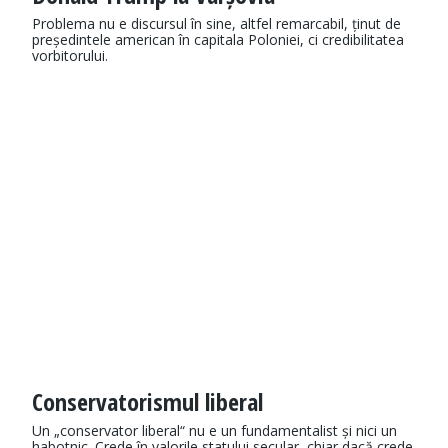
Problema nu e discursul în sine, altfel remarcabil, ținut de
președintele american în capitala Poloniei, ci credibilitatea
vorbitorului.
Conservatorismul liberal
Un „conservator liberal“ nu e un fundamentalist și nici un
habotnic. Crede în valorile statului secular, chiar dacă crede