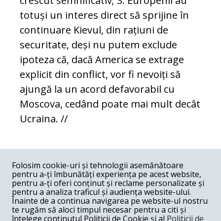
crescut semnificativ; 3. Europenii au
totuși un interes direct să sprijine în
continuare Kievul, din rațiuni de
securitate, deși nu putem exclude
ipoteza că, dacă America se extrage
explicit din conflict, vor fi nevoiți să
ajungă la un acord defavorabil cu
Moscova, cedând poate mai mult decât
Ucraina. //
COMENTARII
0
Folosim cookie-uri și tehnologii asemănătoare
pentru a-ți îmbunătăți experiența pe acest website,
Nume
pentru a-ți oferi conținut și reclame personalizate și
pentru a analiza traficul și audiența website-ului.
Înainte de a continua navigarea pe website-ul nostru
Email
te rugăm să aloci timpul necesar pentru a citi și
înțelege conținutul Politicii de Cookie și al
Politicii de