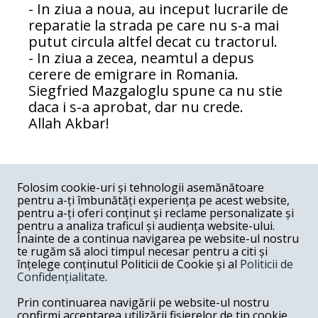
- In ziua a noua, au inceput lucrarile de
reparatie la strada pe care nu s-a mai
putut circula altfel decat cu tractorul.
- In ziua a zecea, neamtul a depus
cerere de emigrare in Romania.
Siegfried Mazgaloglu spune ca nu stie
daca i s-a aprobat, dar nu crede.
Allah Akbar!
COMENTARII
0
Folosim cookie-uri și tehnologii asemănătoare
pentru a-ți îmbunătăți experiența pe acest website,
Nume
pentru a-ți oferi conținut și reclame personalizate și
pentru a analiza traficul și audiența website-ului.
Înainte de a continua navigarea pe website-ul nostru
Email
te rugăm să aloci timpul necesar pentru a citi și
înțelege conținutul Politicii de Cookie și al
Politicii de
Confidențialitate
.
Comentariu
Prin continuarea navigării pe website-ul nostru
confirmi acceptarea utilizării fișierelor de tip cookie