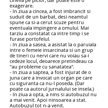
cineva pe picior, dar poate este o
exagerare.
- In ziua a cincea, a fost imbrancit si
suduit de un barbat, desi neamtul
spune ca si-a cerut scuze pentru
eventuala impingere a omului. Mai
tarziu a constatat ca intre timp i se
furase portofelul.
- In ziua a sasea, a asistat la o paruiala
intre o femeie insarcinata si un grup
de tineri cu nervi care nu voiau sa-i
cedeze locul, deoarece pretindeau ca
"au probleme cu sanatatea".
- In ziua a saptea, a fost injurat de o
juna care a invocat un organ pe care
cu siguranta ca nu-l poseda. (Dar
poate ca autorul jurnalului se insela.)
- In ziua a opta, a nins si autobuzul nu
a mai venit. Apoi ninsoarea a stat.
Autobuzul tot n-a venit.