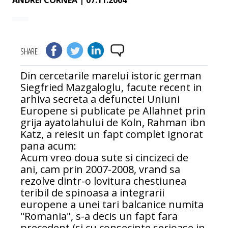
ANDREI CORNEA
| 07.11.2004
SHARE
Din cercetarile marelui istoric german
Siegfried Mazgaloglu, facute recent in
arhiva secreta a defunctei Uniuni
Europene si publicate pe Allahnet prin
grija ayatolahului de Koln, Rahman ibn
Katz, a reiesit un fapt complet ignorat
pana acum:
Acum vreo doua sute si cincizeci de
ani, cam prin 2007-2008, vrand sa
rezolve dintr-o lovitura chestiunea
teribil de spinoasa a integrarii
europene a unei tari balcanice numita
"Romania", s-a decis un fapt fara
precedent (si cu consecinte serioase in