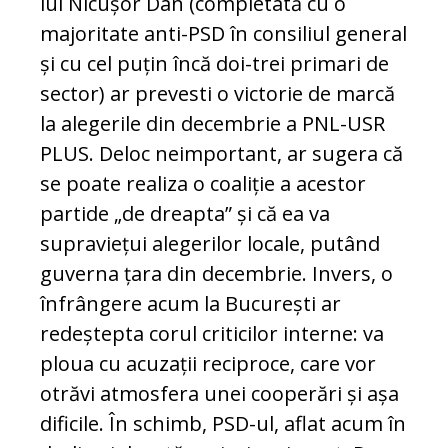
lui Nicușor Dan (completată cu o
majoritate anti-PSD în consiliul general
și cu cel puțin încă doi-trei primari de
sector) ar prevesti o victorie de marcă
la alegerile din decembrie a PNL-USR
PLUS. Deloc neimportant, ar sugera că
se poate realiza o coaliție a acestor
partide „de dreapta” și că ea va
supraviețui alegerilor locale, putând
guverna țara din decembrie. Invers, o
înfrângere acum la București ar
redeștepta corul criticilor interne: va
ploua cu acuzații reciproce, care vor
otrăvi atmosfera unei cooperări și așa
dificile. În schimb, PSD-ul, aflat acum în