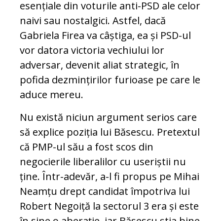
esențiale din voturile anti-PSD ale celor
naivi sau nostalgici. Astfel, dacă
Gabriela Firea va câștiga, ea și PSD-ul
vor datora victoria vechiului lor
adversar, devenit aliat strategic, în
pofida dezmințirilor furioase pe care le
aduce mereu.
Nu există niciun argument serios care
să explice poziția lui Băsescu. Pretextul
că PMP-ul său a fost scos din
negocierile liberalilor cu useriștii nu
ține. Într-adevăr, a-l fi propus pe Mihai
Neamțu drept candidat împotriva lui
Robert Negoiță la sectorul 3 era și este
în sine o aberație, iar Băsescu știa bine