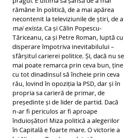
pragul. E ultima sa șansă de a mai
rămâne în politică, de a mai apărea
necontenit la televiziunile de știri, de a
mai exista.
Ca și Călin Popescu-
Tăriceanu, ca și Petre Roman, luptă cu
disperare împotriva inevitabilului –
sfârșitul carierei politice. Și, dacă nu se
mai poate remarca prin ceva bun, ține
cu tot dinadinsul să încheie prin ceva
rău, lovind în opoziția la PSD, dar și în
propria sa carieră de primar, de
președinte și de lider de partid. Dacă
n-ar fi periculos ar fi aproape
înduioșător! Miza politică a alegerilor
în Capitală e foarte mare. O victorie a