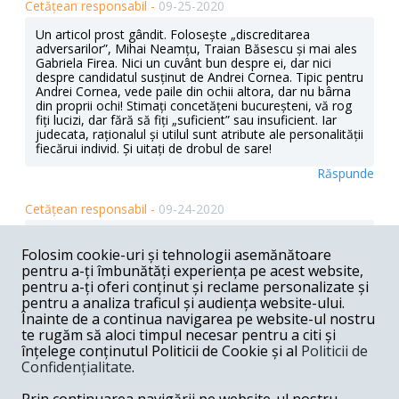
Cetățean responsabil -
09-25-2020
Un articol prost gândit. Folosește „discreditarea
adversarilor”, Mihai Neamțu, Traian Băsescu și mai ales
Gabriela Firea. Nici un cuvânt bun despre ei, dar nici
despre candidatul susținut de Andrei Cornea. Tipic pentru
Andrei Cornea, vede paile din ochii altora, dar nu bârna
din proprii ochi! Stimați concetățeni bucureșteni, vă rog
fiți lucizi, dar fără să fiți „suficient” sau insuficient. Iar
judecata, raționalul și utilul sunt atribute ale personalității
fiecărui individ. Și uitați de drobul de sare!
Răspunde
Cetățean responsabil -
09-24-2020
@Dan Banea Da „Excelent scris.” Dar prost gândit.
Folosește „discreditarea adversarilor”, Mihai Neamțu,
Folosim cookie-uri și tehnologii asemănătoare
Traian Băsescu și mai ales Gabriela Firea. Nici un cuvânt
pentru a-ți îmbunătăți experiența pe acest website,
bun despre ei, dar nici despre candidatul susținut de
pentru a-ți oferi conținut și reclame personalizate și
Andrei Cornea. Tipic pentru Andrei Cornea, vede paile din
pentru a analiza traficul și audiența website-ului.
ochii altora, dar nu bârna din proprii ochi! Stimați
Înainte de a continua navigarea pe website-ul nostru
concetățeni bucureșteni, vă rog fiți lucizi, dar fără să fiți
te rugăm să aloci timpul necesar pentru a citi și
„suficient” sau insuficient. Iar judecata, raționalul și utilul
înțelege conținutul Politicii de Cookie și al
Politicii de
sunt atribute ale personalității fiecărui individ. Și uitați de
Confidențialitate
.
drobul de sare!
Răspunde