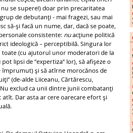
ă nu se supere!) doar prin precaritatea
 grup de debutanţi - mai fragezi, sau mai
esc să-şi facă un nume, dar, dacă se poate,
 personale consistente:
nu
acţiune politică
rict ideologică – perceptibilă. Singura lor
n toate (cu ajutorul unor moderatori de la
pot lipsi de ”expertiza” lor), să afişeze o
e împrumut) şi să atîrne morocănos de
iţi” (de-alde Liiceanu, Cărtărescu,
. Nu exclud ca unii dintre junii combatanţi
 atît. Dar asta ar cere oarecare efort şi
uală.