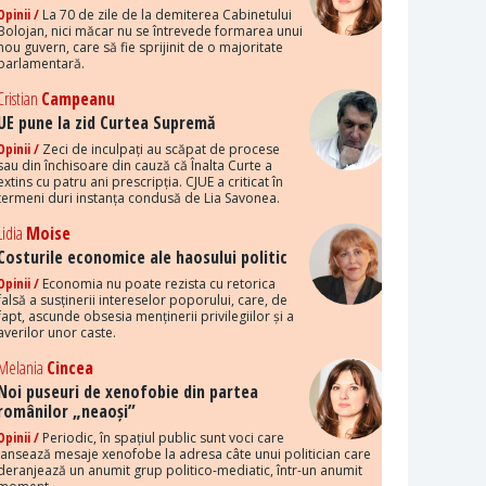
Opinii /
La 70 de zile de la demiterea Cabinetului
Bolojan, nici măcar nu se întrevede formarea unui
nou guvern, care să fie sprijinit de o majoritate
parlamentară.
Cristian
Campeanu
UE pune la zid Curtea Supremă
Opinii /
Zeci de inculpați au scăpat de procese
sau din închisoare din cauză că Înalta Curte a
extins cu patru ani prescripția. CJUE a criticat în
termeni duri instanța condusă de Lia Savonea.
Lidia
Moise
Costurile economice ale haosului politic
Opinii /
Economia nu poate rezista cu retorica
falsă a susținerii intereselor poporului, care, de
fapt, ascunde obsesia menținerii privilegiilor și a
averilor unor caste.
Melania
Cincea
Noi puseuri de xenofobie din partea
românilor „neaoși”
Opinii /
Periodic, în spațiul public sunt voci care
lansează mesaje xenofobe la adresa câte unui politician care
deranjează un anumit grup politico-mediatic, într-un anumit