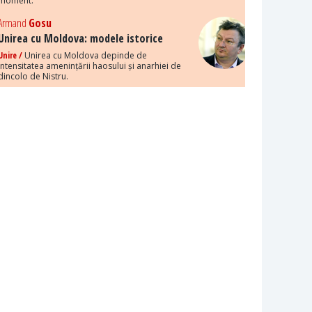
moment.
Armand
Gosu
Unirea cu Moldova: modele istorice
Unire /
Unirea cu Moldova depinde de
intensitatea amenințării haosului și anarhiei de
dincolo de Nistru.