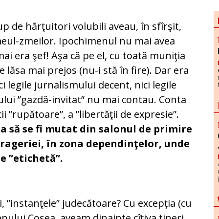
 de hărţuitori volubili aveau, în sfîrşit,
meul-zmeilor. Ipochimenul nu mai avea
ai era şef! Aşa că pe el, cu toată muniţia
e lăsa mai prejos (nu-i stă în fire). Dar era
ci legile jurnalismului decent, nici legile
lui ”gazdă-invitat” nu mai contau. Conta
i ”rupătoare”, a ”libertăţii de expresie”.
a să se fi mutat din salonul de primire
frageriei, în zona dependinţelor, unde
e ”etichetă”.
i, ”instanţele” judecătoare? Cu excepţia (cu
nului Coşea, aveam dinainte cîţiva tineri