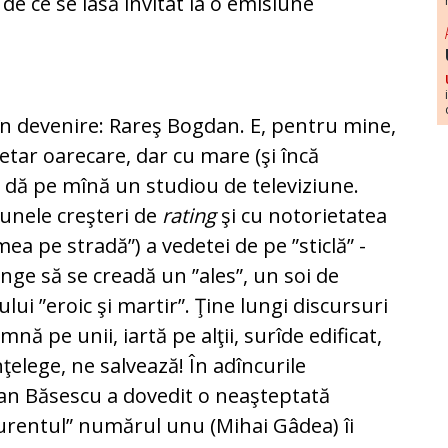
 de ce se lasă invitat la o emisiune
 în devenire: Rareş Bogdan. E, pentru mine,
etar oarecare, dar cu mare (şi încă
se dă pe mînă un studiou de televiziune.
u unele creşteri de
rating
şi cu notorietatea
ea pe stradă”) a vedetei de pe ”sticlă” -
unge să se creadă un ”ales”, un soi de
ui ”eroic şi martir”. Ţine lungi discursuri
nă pe unii, iartă pe alţii, surîde edificat,
ţelege, ne salvează! În adîncurile
ian Băsescu a dovedit o neaşteptată
curentul” numărul unu (Mihai Gâdea) îi