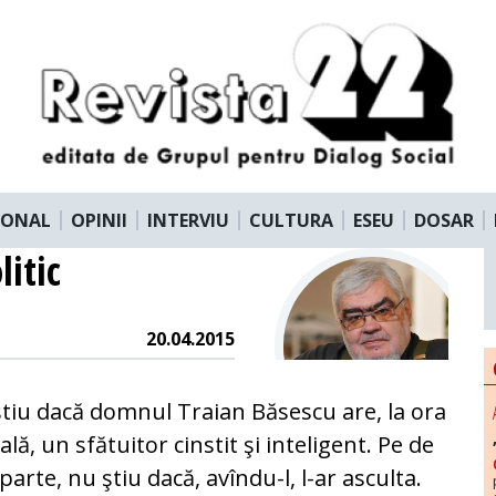
IONAL
OPINII
INTERVIU
CULTURA
ESEU
DOSAR
itic
20.04.2015
tiu dacă domnul Traian Băsescu are, la ora
ală, un sfătuitor cinstit şi inteligent. Pe de
 parte, nu ştiu dacă, avîndu-l, l-ar asculta.