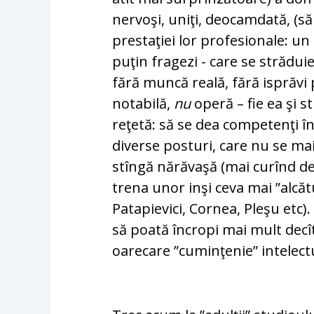
nervoşi, uniţi, deocamdată, (s
prestaţiei lor profesionale: un
puţin fragezi - care se strădui
fără muncă reală, fără isprăvi
notabilă,
nu
operă – fie ea şi st
reţetă: să se dea competenţi î
diverse posturi, care nu se mai 
stîngă nărăvaşă (mai curînd d
trena unor inşi ceva mai ”alcătu
Patapievici, Cornea, Pleşu etc)
să poată încropi mai mult decît
oarecare ”cuminţenie” intelect