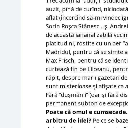
Trec acum la ”adulţii” studio
auzit, pînă de curînd, niciodată
aflat (încercînd să-mi vindec i
Sorin Roşca Stănescu şi Andrei 
de această iananalizabilă vecin
platitudini, rostite cu un aer ”a
Madridul, pentru că se simte aco
Max Frisch, pentru că se identifi
curtează fin pe Liiceanu, pent
răpit, despre marii gazetari de 
sunt misterioase şi afişate ca
Fără ”duşmănii” (dar şi fără di
permanent subton de excepţion
Poate că omul e cumsecade. 
arbitru de idei?
Pe ce se baze