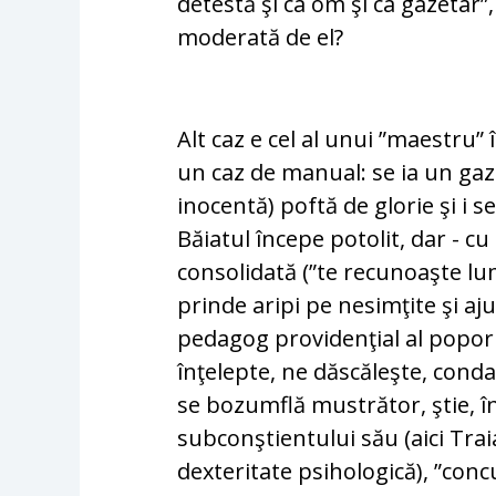
detestă şi ca om şi ca gazetar”,
moderată de el?
Alt caz e cel al unui ”maestru”
un caz de manual: se ia un gaz
inocentă) poftă de glorie şi i 
Băiatul începe potolit, dar - c
consolidată (”te recunoaşte lum
prinde aripi pe nesimţite şi aj
pedagog providenţial al poporul
înţelepte, ne dăscăleşte, condam
se bozumflă mustrător, ştie, în
subconştientului său (aici Tra
dexteritate psihologică), ”con