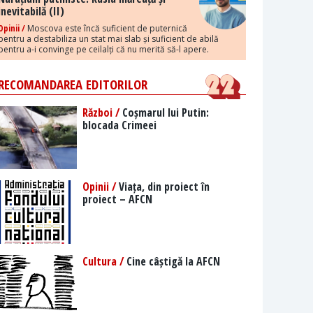
inevitabilă (II)
Opinii /
Moscova este încă suficient de puternică
pentru a destabiliza un stat mai slab și suficient de abilă
pentru a-i convinge pe ceilalți că nu merită să-l apere.
RECOMANDAREA EDITORILOR
Război /
Coșmarul lui Putin:
blocada Crimeei
Opinii /
Viața, din proiect în
proiect – AFCN
Cultura /
Cine câștigă la AFCN