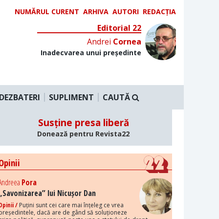
NUMĂRUL CURENT
ARHIVA
AUTORI
REDACȚIA
Editorial 22
Andrei
Cornea
Inadecvarea unui președinte
DEZBATERI
SUPLIMENT
CAUTĂ
Susține presa liberă
Donează pentru Revista22
Opinii
Andreea
Pora
„Savonizarea” lui Nicușor Dan
Opinii /
Puțini sunt cei care mai înțeleg ce vrea
președintele, dacă are de gând să soluționeze