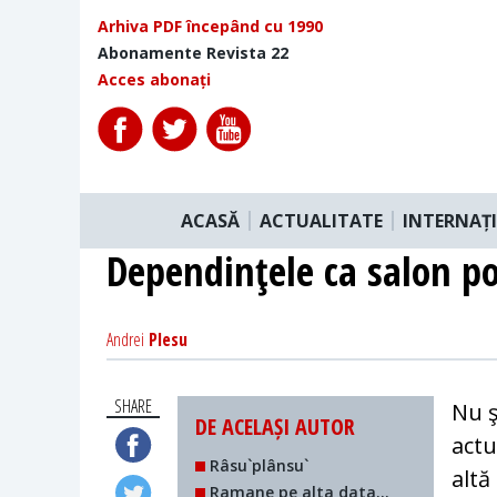
Arhiva PDF începând cu 1990
Abonamente Revista 22
Acces abonați
ACASĂ
ACTUALITATE
INTERNAȚ
Dependinţele ca salon pol
Andrei
Plesu
SHARE
Nu ş
DE ACELAȘI AUTOR
actu
Râsu`plânsu`
altă
Ramane pe alta data...