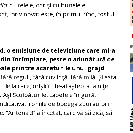
dio
: cu relele, dar şi cu bunele ei.
, iar vinovat este, în primul rînd, fostul
d, o emisiune de televiziune care mi-a
 din întîmplare, peste o adunătură de
oale printre acareturile unui grajd
.
fără reguli, fără cuviinţă, fără milă. Şi asta
e la care, orişicît, te-ai aştepta la niţel
e. Aş! Scuipăturile, capetele în gură,
ndicativă, ironiile de bodegă zburau prin
. ”Antena 3” a încetat, care va să zică, să