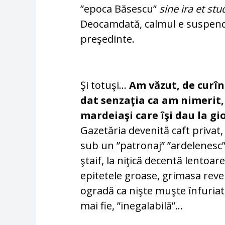
”epoca Băsescu”
sine ira et stu
Deocamdată, calmul e suspendat
preşedinte.
Şi totuşi…
Am văzut, de curîn
dat senzaţia ca am nimerit,
mardeiaşi care îşi dau la gi
Gazetăria devenită caft privat, 
sub un ”patronaj” ”ardelenesc”, d
ştaif, la niţică decentă lentoar
epitetele groase, grimasa reve
ogradă ca nişte muşte înfuriate
mai fie, ”inegalabilă”…