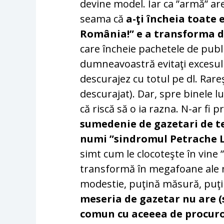
devine model. Iar ca ”armă” ar
seama că
a-ţi încheia toate 
România!” e a transforma d
care încheie pachetele de publ
dumneavoastră evitaţi excesul d
descurajez cu totul pe dl. Rare
descurajat). Dar, spre binele lu
că riscă să o ia razna. N-ar fi
sumedenie de gazetari de te
numi ”sindromul Petrache 
simt cum le clocoteşte în vine 
transformă în megafoane ale n
modestie, puţină măsură, puţin 
meseria de gazetar nu are (s
comun cu aceeea de procuro