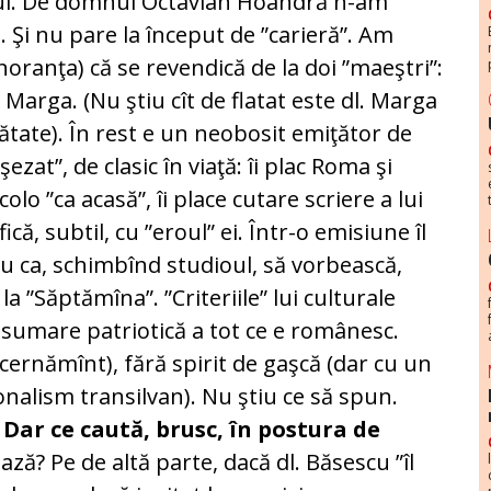
ului. De domnul Octavian Hoandră n-am
. Şi nu pare la început de ”carieră”. Am
gnoranţa) că se revendică de la doi ”maeştri”:
Marga. (Nu ştiu cît de flatat este dl. Marga
ătate). În rest e un neobosit emiţător de
şezat”, de clasic în viaţă: îi plac Roma şi
lo ”ca acasă”, îi place cutare scriere a lui
că, subtil, cu ”eroul” ei. Într-o emisiune îl
ru ca, schimbînd studioul, să vorbească,
la ”Săptămîna”. ”Criteriile” lui culturale
 asumare patriotică a tot ce e românesc.
scernămînt), fără spirit de gaşcă (dar cu un
alism transilvan). Nu ştiu ce să spun.
Dar ce caută, brusc, în postura de
ază? Pe de altă parte, dacă dl. Băsescu ”îl