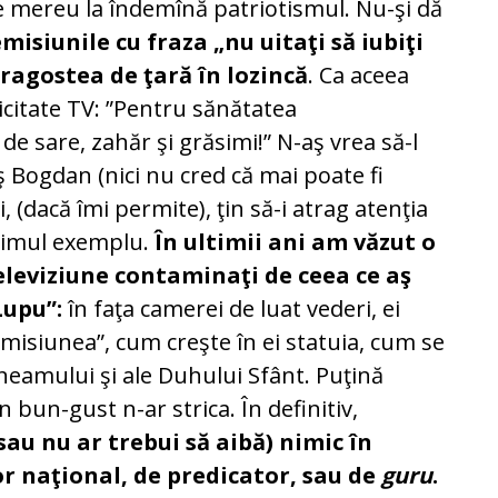
e mereu la îndemînă patriotismul. Nu-şi dă
emisiunile cu fraza „nu uitaţi să iubiţi
ragostea de ţară în lozincă
. Ca aceea
icitate TV: ”Pentru sănătatea
e sare, zahăr şi grăsimi!” N-aş vrea să-l
ş Bogdan (nici nu cred că mai poate fi
i, (dacă îmi permite), ţin să-i atrag atenţia
 primul exemplu.
În ultimii ani am văzut o
leviziune contaminaţi de ceea ce aş
Lupu”:
în faţa camerei de luat vederi, ei
”misiunea”, cum creşte în ei statuia, cum se
eamului şi ale Duhului Sfânt. Puţină
bun-gust n-ar strica. În definitiv,
au nu ar trebui să aibă) nimic în
r naţional, de predicator, sau de
guru
.