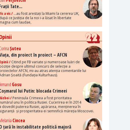
Dan
Perjovschi
Frații Tate...
Vis a vis /
...au fost arestați la Miami la cererea UK,
după ce Justiția de la noi i-a lăsat în libertate
magna cum laudae,
Opinii
Corina
Șuteu
Viața, din proiect în proiect – AFCN
Opinii /
Citind pe FB variate și numeroase luări de
poziție despre ultimul concurs de selecție a
proiectelor AFCN, mi-au atras atenția comentariile lui
Adrian Șoaită (Fundația Kulturhaus).
Armand
Gosu
Coșmarul lui Putin: blocada Crimeei
Război /
Peninsula Crimeea a fost prioritatea
numărul unu în politica Rusiei. Cucerirea ei în 2014
a dovedit puterea Rusiei, apărarea, menținerea în
siguranță și prosperitatea ei semnifică măreția Moscovei.
Melania
Cincea
O țară în instabilitate politică majoră