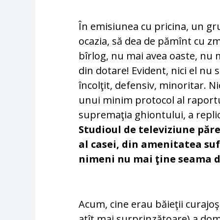
În emisiunea cu pricina, un grup
ocazia, să dea de pămînt cu z
bîrlog, nu mai avea oaste, nu m
din dotare! Evident, nici el nu s
încolţit, defensiv, minoritar. Ni
unui minim protocol al raportu
supremaţia ghiontului, a replici
Studioul de televiziune păre
al casei, din amenitatea su
nimeni nu mai ţine seama d
Acum, cine erau băieţii curajoş
atît mai surprinzătoare) a dom