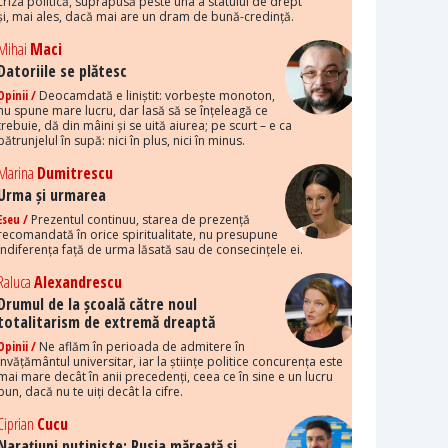
criza politică, suprapusă peste una a statului de drept
și, mai ales, dacă mai are un dram de bună-credință.
Mihai
Maci
Datoriile se plătesc
Opinii /
Deocamdată e liniștit: vorbește monoton,
nu spune mare lucru, dar lasă să se înțeleagă ce
trebuie, dă din mâini și se uită aiurea; pe scurt – e ca
pătrunjelul în supă: nici în plus, nici în minus.
Marina
Dumitrescu
Urma și urmarea
Eseu /
Prezentul continuu, starea de prezență
recomandată în orice spiritualitate, nu presupune
indiferența față de urma lăsată sau de consecințele ei.
Raluca
Alexandrescu
Drumul de la școală către noul
totalitarism de extremă dreaptă
Opinii /
Ne aflăm în perioada de admitere în
învățământul universitar, iar la științe politice concurența este
mai mare decât în anii precedenți, ceea ce în sine e un lucru
bun, dacă nu te uiți decât la cifre.
Ciprian
Cucu
Narațiuni putiniste: Rusia măreață și