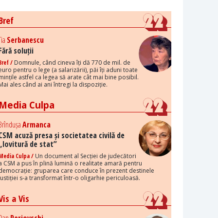
Bref
Tia
Serbanescu
Fără soluții
Bref /
Domnule, când cineva îți dă 770 de mil. de
euro pentru o lege (a salarizării), păi îți aduni toate
mințile astfel ca legea să arate cât mai bine posibil.
Mai ales când ai ani întregi la dispoziție.
Media Culpa
Brîndușa
Armanca
CSM acuză presa și societatea civilă de
„lovitură de stat”
Media Culpa /
Un document al Secției de judecători
a CSM a pus în plină lumină o realitate amară pentru
democrație: gruparea care conduce în prezent destinele
justiției s-a transformat într-o oligarhie periculoasă.
Vis a Vis