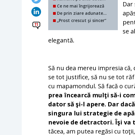
Dar 
Ce ne mai îngrijorează
apăs
De prin ziare adunate...
„Prost crescut şi sincer“
pent
11
se a
elegantă.
Să nu dea mereu impresia că, da
se tot justifice, să nu se tot răf
cu mapamondul. Să facă o cur
prea încearcă mulţi să-i co
dator să şi-l apere. Dar dacă
singura lui strategie de apă
nevoie de detractori. Îşi va
tăcea, am putea regăsi cu toţi