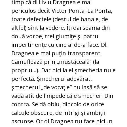
timp că dl Liviu Dragnea e mai
periculos decît Victor Ponta. La Ponta,
toate defectele (destul de banale, de
altfel) sînt la vedere. Îţi dai seama din
două vorbe, trei glumiţe şi patru
impertinenţe cu cine ai de-a face. Dl.
Dragnea e mai puţin transparent.
Camuflează prin „mustăceală” (la
propriu...). Dar nici la el şmecheria nu e
perfectă. Şmecherul adevărat,
şmecherul „de vocaţie” nu lasă să se
vadă atît de limpede că e şmecher. Din
contra. Se dă oblu, dincolo de orice
calcule obscure, de intrigi şi ambiţii
ascunse. Or dl Dragnea nu face niciun