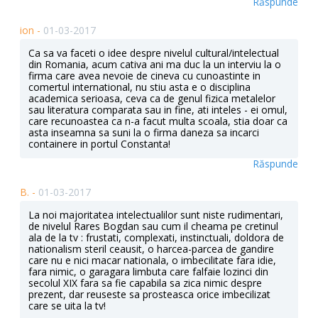
Răspunde
ion -
01-03-2017
Ca sa va faceti o idee despre nivelul cultural/intelectual
din Romania, acum cativa ani ma duc la un interviu la o
firma care avea nevoie de cineva cu cunoastinte in
comertul international, nu stiu asta e o disciplina
academica serioasa, ceva ca de genul fizica metalelor
sau literatura comparata sau in fine, ati inteles - ei omul,
care recunoastea ca n-a facut multa scoala, stia doar ca
asta inseamna sa suni la o firma daneza sa incarci
containere in portul Constanta!
Răspunde
B. -
01-03-2017
La noi majoritatea intelectualilor sunt niste rudimentari,
de nivelul Rares Bogdan sau cum il cheama pe cretinul
ala de la tv : frustati, complexati, instinctuali, doldora de
nationalism steril ceausit, o harcea-parcea de gandire
care nu e nici macar nationala, o imbecilitate fara idie,
fara nimic, o garagara limbuta care falfaie lozinci din
secolul XIX fara sa fie capabila sa zica nimic despre
prezent, dar reuseste sa prosteasca orice imbecilizat
care se uita la tv!