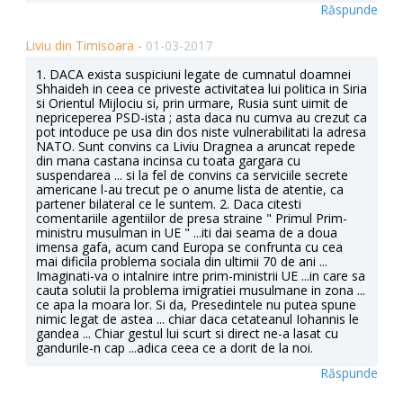
Răspunde
Liviu din Timisoara -
01-03-2017
1. DACA exista suspiciuni legate de cumnatul doamnei
Shhaideh in ceea ce priveste activitatea lui politica in Siria
si Orientul Mijlociu si, prin urmare, Rusia sunt uimit de
nepriceperea PSD-ista ; asta daca nu cumva au crezut ca
pot intoduce pe usa din dos niste vulnerabilitati la adresa
NATO. Sunt convins ca Liviu Dragnea a aruncat repede
din mana castana incinsa cu toata gargara cu
suspendarea ... si la fel de convins ca serviciile secrete
americane l-au trecut pe o anume lista de atentie, ca
partener bilateral ce le suntem. 2. Daca citesti
comentariile agentiilor de presa straine " Primul Prim-
ministru musulman in UE " ...iti dai seama de a doua
imensa gafa, acum cand Europa se confrunta cu cea
mai dificila problema sociala din ultimii 70 de ani ...
Imaginati-va o intalnire intre prim-ministrii UE ...in care sa
cauta solutii la problema imigratiei musulmane in zona ...
ce apa la moara lor. Si da, Presedintele nu putea spune
nimic legat de astea ... chiar daca cetateanul Iohannis le
gandea ... Chiar gestul lui scurt si direct ne-a lasat cu
gandurile-n cap ...adica ceea ce a dorit de la noi.
Răspunde