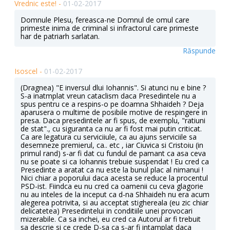
Vrednic este! -
01-02-2017
Domnule Plesu, fereasca-ne Domnul de omul care
primeste inima de criminal si infractorul care primeste
har de patriarh sarlatan.
Răspunde
Isoscel -
01-02-2017
(Dragnea) "E inversul dlui Iohannis". Si atunci nu e bine ?
S-a inatmplat vreun cataclism daca Presedintele nu a
spus pentru ce a respins-o pe doamna Shhaideh ? Deja
aparusera o multime de posibile motive de respingere in
presa. Daca presedintele ar fi spus, de exemplu, "ratiuni
de stat"., cu siguranta ca nu ar fi fost mai putin criticat.
Ca are legatura cu serviciiule, ca au ajuns serviciile sa
desemneze premierul, ca.. etc , iar Ciuvica si Cristoiu (in
primul rand) s-ar fi dat cu fundul de pamant ca asa ceva
nu se poate si ca Iohannis trebuie suspendat ! Eu cred ca
Presedinte a aratat ca nu este la bunul plac al nimanui !
Nici chiar a poporului daca acesta se reduce la procentul
PSD-ist. Fiindca eu nu cred ca oamenii cu ceva glagorie
nu au inteles de la inceput ca d-na Shhaideh nu era acum
alegerea potrivita, si au acceptat stighereala (eu zic chiar
delicatetea) Presedintelui in conditiile unei provocari
mizerabile. Ca sa inchei, eu cred ca Autorul ar fi trebuit
sa descrie si ce crede D-sa ca s-ar fi intamplat daca