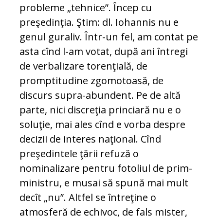
probleme „tehnice”. Încep cu
preşedinţia. Ştim: dl. Iohannis nu e
genul guraliv. Într-un fel, am contat pe
asta cînd l-am votat, după ani întregi
de verbalizare torenţială, de
promptitudine zgomotoasă, de
discurs supra-abundent. Pe de altă
parte, nici discreţia princiară nu e o
soluţie, mai ales cînd e vorba despre
decizii de interes naţional. Cînd
preşedintele ţării refuză o
nominalizare pentru fotoliul de prim-
ministru, e musai să spună mai mult
decît „nu”. Altfel se întreţine o
atmosferă de echivoc, de fals mister,