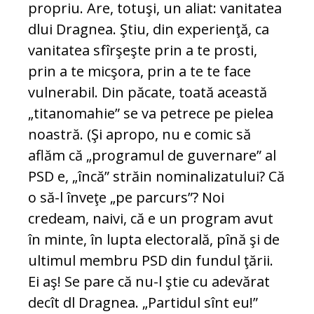
propriu. Are, totuşi, un aliat: vanitatea
dlui Dragnea. Ştiu, din experienţă, ca
vanitatea sfîrşeşte prin a te prosti,
prin a te micşora, prin a te te face
vulnerabil. Din păcate, toată această
„titanomahie” se va petrece pe pielea
noastră. (Şi apropo, nu e comic să
aflăm că „programul de guvernare” al
PSD e, „încă” străin nominalizatului? Că
o să-l înveţe „pe parcurs”? Noi
credeam, naivi, că e un program avut
în minte, în lupta electorală, pînă şi de
ultimul membru PSD din fundul ţării.
Ei aş! Se pare că nu-l ştie cu adevărat
decît dl Dragnea. „Partidul sînt eu!”