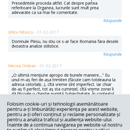
Presedintele proceda altfel. Cat despre partea
referitoare la Drganea, lucrurile sunt mult prea
adevarate ca sa mai fie comentate.
Răspunde
Ghita Nitescu -
01-02-2017
Domnule Plesu, nu stiu ce s-ar face Romania fara desele
dvoastra analize stilistice.
Răspunde
Mircea Ordean -
01-02-2017
„O ultimă menţiune apropo de bunele maniere....” Eu
unul m-aș feri de-așa trimiteri (făcute cam totdeauna la
adresa celorlalți...), cîtă vreme sînt imperfect. Iar chiar
de-aș fi perfect, tot aș sta cumințel, cîtă vreme zonei îi
dă tîrcoale o chestie numită Subiectivitate. În contextul
relevat de dl Pleșu, se reproșează că nu-i frumos a trăi
cu colți la beregata altora. Să fiu iertat, dar autorul cam
Folosim cookie-uri și tehnologii asemănătoare
tot așa ceva face. . Deci, prudenție... Este drept că - în
pentru a-ți îmbunătăți experiența pe acest website,
lipsa cerutului altuia a ceea ce nu executăm noi - s-ar
pentru a-ți oferi conținut și reclame personalizate și
duce naiba toată plăcerea vieții. Citeste mai mult:
pentru a analiza traficul și audiența website-ului.
adev.ro/oj519c
Înainte de a continua navigarea pe website-ul nostru
Răspunde