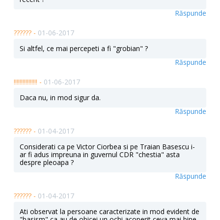
Răspunde
?????? -
01-06-2017
Si altfel, ce mai percepeti a fi "grobian" ?
Răspunde
!!!!!!!!!!!!!!!! -
01-06-2017
Daca nu, in mod sigur da.
Răspunde
?????? -
01-04-2017
Considerati ca pe Victor Ciorbea si pe Traian Basescu i-
ar fi adus impreuna in guvernul CDR "chestia" asta
despre pleoapa ?
Răspunde
?????? -
01-04-2017
Ati observat la persoane caracterizate in mod evident de
"basism" ca au de obicei un ochi acoperit ceva mai bine