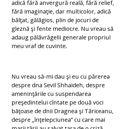
adică fără anvergură reală, fără relief,
fără imaginaţie, dar multicolor, adică
bălţat, gălăgios, plin de jocuri de
gleznă şi fente mediocre. Nu vreau să
adaug pălăvrăgelii generale propriul
meu vraf de cuvinte.
Nu vreau să-mi dau şi eu cu părerea
despre dna Sevil Shhaideh, despre
ameninţările cu suspendarea
preşedintelui cîntate pe două voci
băţoase de dnii Dragnea şi Tăriceanu,
despre „înţelepciunea” cu care mai
marii ţării au salvat ţara de o criză