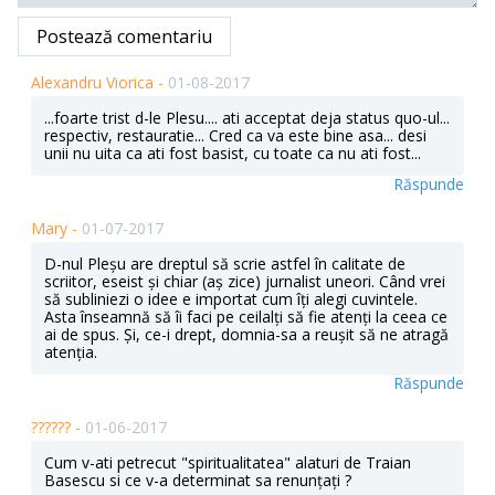
Postează comentariu
Alexandru Viorica -
01-08-2017
...foarte trist d-le Plesu.... ati acceptat deja status quo-ul...
respectiv, restauratie... Cred ca va este bine asa... desi
unii nu uita ca ati fost basist, cu toate ca nu ati fost...
Răspunde
Mary -
01-07-2017
D-nul Pleșu are dreptul să scrie astfel în calitate de
scriitor, eseist și chiar (aș zice) jurnalist uneori. Când vrei
să subliniezi o idee e importat cum îți alegi cuvintele.
Asta înseamnă să îi faci pe ceilalți să fie atenți la ceea ce
ai de spus. Și, ce-i drept, domnia-sa a reușit să ne atragă
atenția.
Răspunde
?????? -
01-06-2017
Cum v-ati petrecut "spiritualitatea" alaturi de Traian
Basescu si ce v-a determinat sa renunțați ?