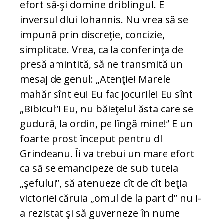
efort să-şi domine driblingul. E
inversul dlui Iohannis. Nu vrea să se
impună prin discreţie, concizie,
simplitate. Vrea, ca la conferinţa de
presă amintită, să ne transmită un
mesaj de genul: „Atenţie! Marele
mahăr sînt eu! Eu fac jocurile! Eu sînt
„Bibicul”! Eu, nu băieţelul ăsta care se
gudură, la ordin, pe lîngă mine!” E un
foarte prost început pentru dl
Grindeanu. Îi va trebui un mare efort
ca să se emancipeze de sub tutela
„şefului”, să atenueze cît de cît beţia
victoriei căruia „omul de la partid” nu i-
a rezistat şi să guverneze în nume