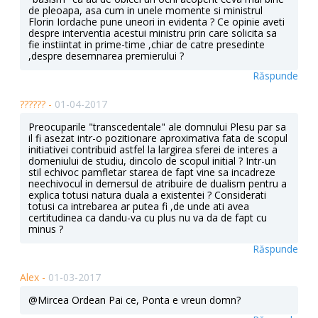
de pleoapa, asa cum in unele momente si ministrul
Florin Iordache pune uneori in evidenta ? Ce opinie aveti
despre interventia acestui ministru prin care solicita sa
fie instiintat in prime-time ,chiar de catre presedinte
,despre desemnarea premierului ?
Răspunde
?????? -
01-04-2017
Preocuparile "transcedentale" ale domnului Plesu par sa
il fi asezat intr-o pozitionare aproximativa fata de scopul
initiativei contribuid astfel la largirea sferei de interes a
domeniului de studiu, dincolo de scopul initial ? Intr-un
stil echivoc pamfletar starea de fapt vine sa incadreze
neechivocul in demersul de atribuire de dualism pentru a
explica totusi natura duala a existentei ? Considerati
totusi ca intrebarea ar putea fi ,de unde ati avea
certitudinea ca dandu-va cu plus nu va da de fapt cu
minus ?
Răspunde
Alex -
01-03-2017
@Mircea Ordean Pai ce, Ponta e vreun domn?