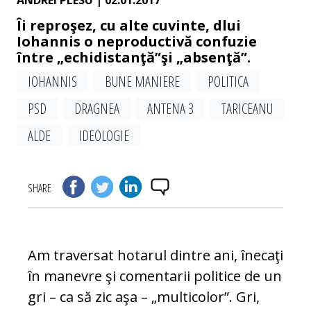
ANDREI PLESU
| 02.01.2017
Îi reproşez, cu alte cuvinte, dlui
Iohannis o neproductivă confuzie
între „echidistanţă”şi „absenţă”.
IOHANNIS
BUNE MANIERE
POLITICA
PSD
DRAGNEA
ANTENA 3
TARICEANU
ALDE
IDEOLOGIE
SHARE
Am traversat hotarul dintre ani, înecaţi
în manevre şi comentarii politice de un
gri – ca să zic aşa – „multicolor”. Gri,