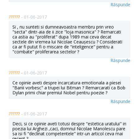
Răspunde
?????? -
01-06-2017
Si , nu sunteti si dumneavoastra membru prin vreo
"secta" dintr-aia de ii zice "loja masonica" ? Remarcati
ca astia au "proliferat" dupa 1989 mai ceva decat
sectele din vremea lui Nicolae Ceaușescu ? Considerati
ca ar fi putut fi o miscare de "inteligence" pentru a
"combate" proliferarea sectelor ?
Răspunde
?????? -
01-06-2017
Ce opinie aveti despre incarcatura emotionala a piesei
"Banii vorbesc" a trupei lui Bitman ? Remarcarati ca Bob
Dylan primi chiar premiul Nobel pentru poezie ?
Răspunde
?????? -
01-06-2017
Deci, si ce opinie aveti totusi despre "estetica uratului" in
poezia lui Arghezi ,caci, domnul Nicolae Manolescu pare
sa isi fi "declinat competentele" intr-un articol ceva mai
recent ?