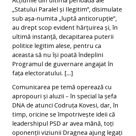
Acțiunile din ultima perioadă ale
„Statului Paralel și Ilegitim’’, disimulate
sub așa-numita „luptă anticorupție”,
au drept scop evident hărțuirea și, în
ultimă instanță, decapitarea puterii
politice legitim alese, pentru ca
aceasta să nu își poată îndeplini
Programul de guvernare angajat în
fața electoratului. [...]
Comunicarea pe temă operează cu
apropouri și aluzii – în special la șefa
DNA de atunci Codruța Kovesi, dar, în
timp, oricine se împotrivește ideii că
leadershipul PSD ar avea mână, toți
oponenții viziunii Dragnea ajung legați