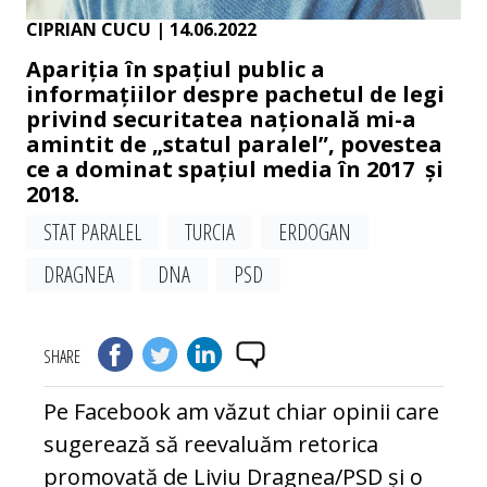
CIPRIAN CUCU
| 14.06.2022
Apariția în spațiul public a
informațiilor despre pachetul de legi
privind securitatea națională mi-a
amintit de „statul paralel”, povestea
ce a dominat spațiul media în 2017 și
2018.
STAT PARALEL
TURCIA
ERDOGAN
DRAGNEA
DNA
PSD
SHARE
Pe Facebook am văzut chiar opinii care
sugerează să reevaluăm retorica
promovată de Liviu Dragnea/PSD și o