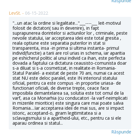
Răspunde
LevSt. -
06-15-2022
"...un atac la ordine si legalitate..."___----___ leit-motivul
folosit de dictatori( sau in devenire), in fapt
suprapunerea dorintelor si actiunilor lor , criminale, peste
nevoile statului, iar acceptarea ideii este total gresita ,
reala optiune este separatia puterilor in stat si
transparenta, insa -in prima si ultima instanta- primul
individ(functie) a tarii are rol urias in schema, iar aparitia
pe eshicherul politic al unui individ ca ihan, este perfecta
dovada a faptului ca dictatura ceausisto-comunista doar
s-a diluat si s-a cosmetizat, in realitate-in Romania-
Statul Paralel- a existat de peste 70 ani, numai ca acest
stat NU este deloc paralel, este IN interiorul statului
oficial, pentru ca este compus -in proportie uriasa- de
functionari oficiali, de diverse trepte, ceace face
imposibila demantelarea sa, solutia este tot omul de la
varf, asa ca Monarhia (cu conducatori -la varf-neimplicati
in mizeriile mioritice) este singura care mai poate salva
Romania....Iar acceptarea ideii de mai sus, are si impact
istoric, acceptand-o, giram legitimitatea si a
sclavagismului si a apartheid-ului, etc., pentru ca si ele
aparau ordinea si statul...
Răspunde