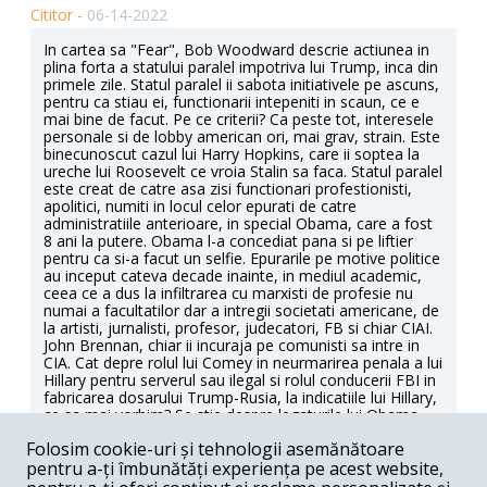
Cititor -
06-14-2022
In cartea sa "Fear", Bob Woodward descrie actiunea in
plina forta a statului paralel impotriva lui Trump, inca din
primele zile. Statul paralel ii sabota initiativele pe ascuns,
pentru ca stiau ei, functionarii intepeniti in scaun, ce e
mai bine de facut. Pe ce criterii? Ca peste tot, interesele
personale si de lobby american ori, mai grav, strain. Este
binecunoscut cazul lui Harry Hopkins, care ii soptea la
ureche lui Roosevelt ce vroia Stalin sa faca. Statul paralel
este creat de catre asa zisi functionari profestionisti,
apolitici, numiti in locul celor epurati de catre
administratiile anterioare, in special Obama, care a fost
8 ani la putere. Obama l-a concediat pana si pe liftier
pentru ca si-a facut un selfie. Epurarile pe motive politice
au inceput cateva decade inainte, in mediul academic,
ceea ce a dus la infiltrarea cu marxisti de profesie nu
numai a facultatilor dar a intregii societati americane, de
la artisti, jurnalisti, profesor, judecatori, FB si chiar CIAI.
John Brennan, chiar ii incuraja pe comunisti sa intre in
CIA. Cat depre rolul lui Comey in neurmarirea penala a lui
Hillary pentru serverul sau ilegal si rolul conducerii FBI in
fabricarea dosarului Trump-Rusia, la indicatiile lui Hillary,
ce sa mai vorbim? Se stie despre legaturile lui Obama,
Comey si Brennan cu elementele marxiste fugite din
Folosim cookie-uri și tehnologii asemănătoare
Europa. Zilele astea, au aparut informatii despre
pentru a-ți îmbunătăți experiența pe acest website,
epurarile in randul FBI pe motive politice, si probabil alte
servicii. Armata e la rand. Politia este deja suprimata