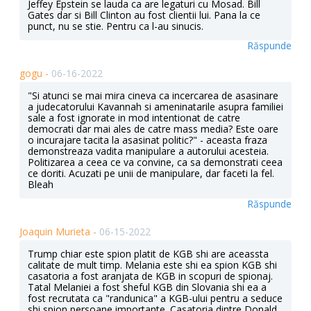
Jeffey Epstein se lauda ca are legaturi cu Mosad. Bill
Gates dar si Bill Clinton au fost clientii lui. Pana la ce
punct, nu se stie. Pentru ca l-au sinucis.
Răspunde
gogu -
06-16-2022
"Si atunci se mai mira cineva ca incercarea de asasinare
a judecatorului Kavannah si ameninatarile asupra familiei
sale a fost ignorate in mod intentionat de catre
democrati dar mai ales de catre mass media? Este oare
o incurajare tacita la asasinat politic?" - aceasta fraza
demonstreaza vadita manipulare a autorului acesteia.
Politizarea a ceea ce va convine, ca sa demonstrati ceea
ce doriti. Acuzati pe unii de manipulare, dar faceti la fel.
Bleah
Răspunde
Joaquin Murieta -
06-15-2022
Trump chiar este spion platit de KGB shi are aceassta
calitate de mult timp. Melania este shi ea spion KGB shi
casatoria a fost aranjata de KGB in scopuri de spionaj.
Tatal Melaniei a fost sheful KGB din Slovania shi ea a
fost recrutata ca "randunica" a KGB-ului pentru a seduce
shi spion persoane importante. Casatoria dintre Donald