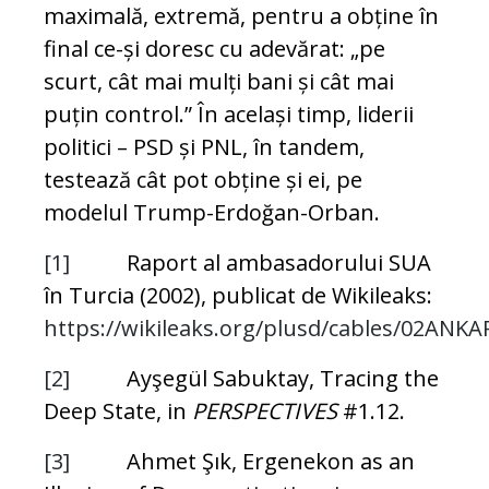
maximală, extremă, pentru a obține în
final ce-și doresc cu adevărat: „pe
scurt, cât mai mulți bani și cât mai
puțin control.” În același timp, liderii
politici – PSD și PNL, în tandem,
testează cât pot obține și ei, pe
modelul Trump-Erdoğan-Orban.
[1]
Raport al ambasadorului SUA
în Turcia (2002), publicat de Wikileaks:
https://wikileaks.org/plusd/cables/02ANK
[2]
Ayşegül Sabuktay, Tracing the
Deep State, in
PERSPECTIVES
#1.12.
[3]
Ahmet Şık, Ergenekon as an