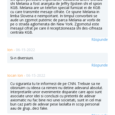
shi Melania a fost aranjata de Jeffry Epstein shi el spion
KGB. Melania are un telefon special furnizat ei de KGB
cu care transmite mesaje cifrate. Ce spune Melania in
limba Slovena e neimportant. In timpul convorbirii se
aude un zgomot puternic de parca Melania ar vorbi de
pe o strada aglomerata din New York. Zgomotul este
mesajul cifrat pe care il receptzioneaza shi des-cifreaza
centrala KGB.
Răspunde
Ion -
06-15-2022
Si-n diversiuni.
Răspunde
Iocan Ion -
06-15-2022
Cu siguranta tu te informezi de pe CNN. Trebuie sa ne
obisnuim cu ideea ca nimeni nu detine adevarul absolut.
Interpretarile unor evenimente disparate care apoi sunt
asociate unor idei si concluzii cu pretentii de adevar
axiomatic nu fac bine nici unei societati, sunt in cel mai
bun caz parti de adevar pese laolalta in scop personal
aau de grup...deci fake.