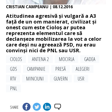
CRISTIAN CAMPEANU
| 08.12.2016
Atitudinea agresivă și vulgară a A3
față de un om manierat, civilizat și
onest cum este Cioloș ar putea
reprezenta elementul care să
declanșeze mobilizarea la vot a celor
care deși nu agreează PSD, nu erau
convinși nici de PNL sau USR.
CIOLOS
ANTENA 2
MOCIRLA
GADEA
GDS
CAMPANIE
PRESĂ
ALEGERI
RTV
MINCIUNI
GUVERN
USR
PNL
SHARE