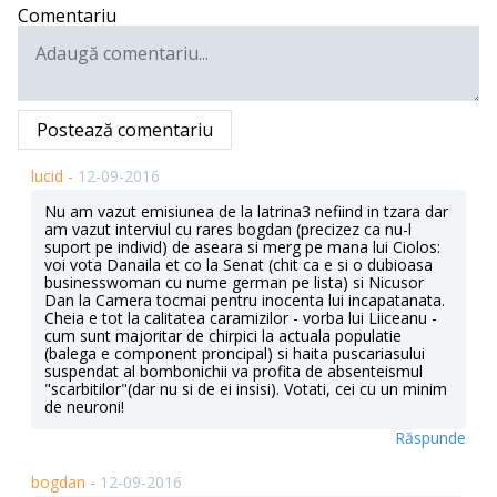
Comentariu
Postează comentariu
lucid -
12-09-2016
Nu am vazut emisiunea de la latrina3 nefiind in tzara dar
am vazut interviul cu rares bogdan (precizez ca nu-l
suport pe individ) de aseara si merg pe mana lui Ciolos:
voi vota Danaila et co la Senat (chit ca e si o dubioasa
businesswoman cu nume german pe lista) si Nicusor
Dan la Camera tocmai pentru inocenta lui incapatanata.
Cheia e tot la calitatea caramizilor - vorba lui Liiceanu -
cum sunt majoritar de chirpici la actuala populatie
(balega e component proncipal) si haita puscariasului
suspendat al bombonichii va profita de absenteismul
"scarbitilor"(dar nu si de ei insisi). Votati, cei cu un minim
de neuroni!
Răspunde
bogdan -
12-09-2016