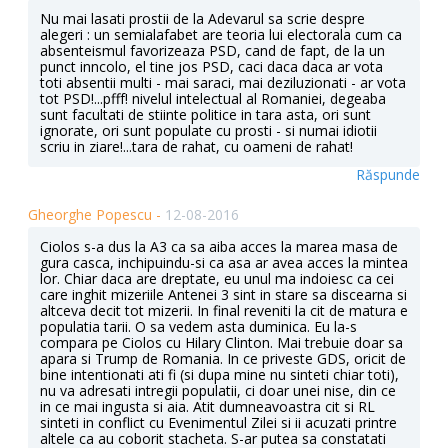
Nu mai lasati prostii de la Adevarul sa scrie despre
alegeri : un semialafabet are teoria lui electorala cum ca
absenteismul favorizeaza PSD, cand de fapt, de la un
punct inncolo, el tine jos PSD, caci daca daca ar vota
toti absentii multi - mai saraci, mai deziluzionati - ar vota
tot PSD!...pfff! nivelul intelectual al Romaniei, degeaba
sunt facultati de stiinte politice in tara asta, ori sunt
ignorate, ori sunt populate cu prosti - si numai idiotii
scriu in ziare!...tara de rahat, cu oameni de rahat!
Răspunde
Gheorghe Popescu -
12-08-2016
Ciolos s-a dus la A3 ca sa aiba acces la marea masa de
gura casca, inchipuindu-si ca asa ar avea acces la mintea
lor. Chiar daca are dreptate, eu unul ma indoiesc ca cei
care inghit mizeriile Antenei 3 sint in stare sa discearna si
altceva decit tot mizerii. In final reveniti la cit de matura e
populatia tarii. O sa vedem asta duminica. Eu la-s
compara pe Ciolos cu Hilary Clinton. Mai trebuie doar sa
apara si Trump de Romania. In ce priveste GDS, oricit de
bine intentionati ati fi (si dupa mine nu sinteti chiar toti),
nu va adresati intregii populatii, ci doar unei nise, din ce
in ce mai ingusta si aia. Atit dumneavoastra cit si RL
sinteti in conflict cu Evenimentul Zilei si ii acuzati printre
altele ca au coborit stacheta. S-ar putea sa constatati