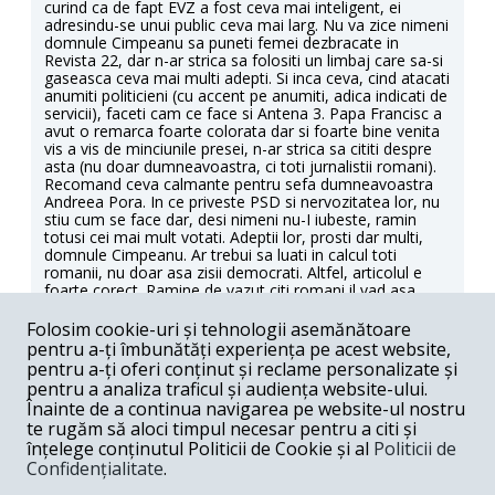
curind ca de fapt EVZ a fost ceva mai inteligent, ei
adresindu-se unui public ceva mai larg. Nu va zice nimeni
domnule Cimpeanu sa puneti femei dezbracate in
Revista 22, dar n-ar strica sa folositi un limbaj care sa-si
gaseasca ceva mai multi adepti. Si inca ceva, cind atacati
anumiti politicieni (cu accent pe anumiti, adica indicati de
servicii), faceti cam ce face si Antena 3. Papa Francisc a
avut o remarca foarte colorata dar si foarte bine venita
vis a vis de minciunile presei, n-ar strica sa cititi despre
asta (nu doar dumneavoastra, ci toti jurnalistii romani).
Recomand ceva calmante pentru sefa dumneavoastra
Andreea Pora. In ce priveste PSD si nervozitatea lor, nu
stiu cum se face dar, desi nimeni nu-I iubeste, ramin
totusi cei mai mult votati. Adeptii lor, prosti dar multi,
domnule Cimpeanu. Ar trebui sa luati in calcul toti
romanii, nu doar asa zisii democrati. Altfel, articolul e
foarte corect. Ramine de vazut citi romani il vad asa.
Răspunde
Folosim cookie-uri și tehnologii asemănătoare
pentru a-ți îmbunătăți experiența pe acest website,
Dumitru Irimieș -
12-08-2016
pentru a-ți oferi conținut și reclame personalizate și
pentru a analiza traficul și audiența website-ului.
Cu inima strânsă am așteptat emisiunea aceea de la
Înainte de a continua navigarea pe website-ul nostru
Antena 3. Cu toții am putut să vedem cât de jos se pot
te rugăm să aloci timpul necesar pentru a citi și
coborî acei indivizi care se scaldă în mocirlă de ani de zile
înțelege conținutul Politicii de Cookie și al
Politicii de
și se cred jurnaliști. Aveți dreptate, Cioloș le-a dat o
Confidențialitate
.
lecție de civilitate celor care urmăresc acest post de
televiziune, iar lui Gâdea și compania, o palmă la fel de