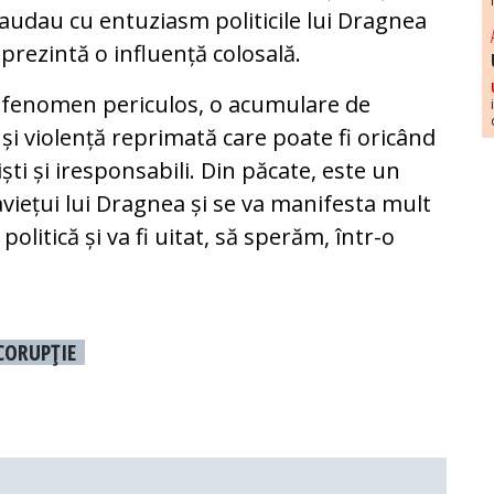
laudau cu entuziasm politicile lui Dragnea
eprezintă o influență colosală.
n fenomen periculos, o acumulare de
și violență reprimată care poate fi oricând
ști și iresponsabili. Din păcate, este un
aviețui lui Dragnea și se va manifesta mult
olitică și va fi uitat, să sperăm, într-o
CORUPŢIE