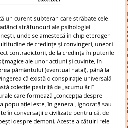
tă un curent subteran care străbate cele
adânci străfunduri ale psihologiei
ești, unde se amestecă în chip eterogen
ltitudine de credințe și convingeri, uneori
ect contradictorii, de la credința în puterile
si)magice ale unor acțiuni și cuvinte, în
rea pământului (eventual natal), până la
ingerea că există o conspirație universală.
stă colecție pestriță de „acumulări”
urale care formează „concepția despre
a populației este, în general, ignorată sau
e în conversațiile civilizate pentru că, de
bești despre demoni. Aceste alcătuiri rele