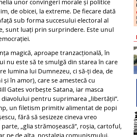
elia unor convingeri morale și politice
im, de obicei, la extreme. De fiecare dată
afață sub forma succesului electoral al
e, sunt luați prin surprindere. Este unul
emocrației.
ința magică, aproape tranzacțională, în
ui nu este să te smulgă din starea în care
 spre lumina lui Dumnezeu, ci să-ți dea, de
ni și în amor), care se amestecă cu
Bill Gates vorbește Satana, iar masca
diavolului pentru suprimarea „libertății”.
imp, un filetism primitiv alimentat de popi
ușescu, fără să sesizeze cineva vreo
o parte, „glia strămoșească”, roșia, cartoful,
ar pe de alta, nostalgia comunismului.