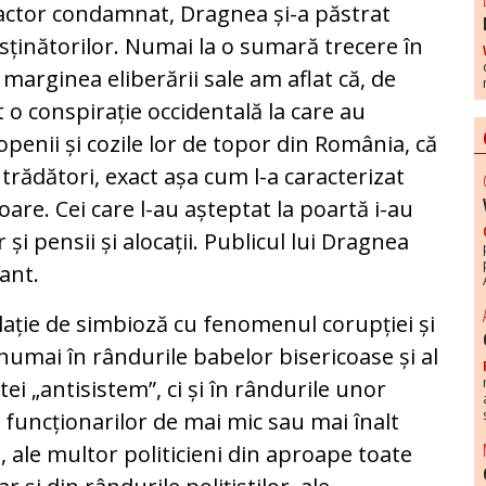
ractor condamnat, Dragnea și-a păstrat
susținătorilor. Numai la o sumară trecere în
 marginea eliberării sale am aflat că, de
 o conspirație occidentală la care au
openii și cozile lor de topor din România, că
 trădători, exact așa cum l-a caracterizat
soare. Cei care l-au așteptat la poartă i-au
și pensii și alocații. Publicul lui Dragnea
tant.
elație de simbioză cu fenomenul corupției și
numai în rândurile babelor bisericoase și al
ltei „antisistem”, ci și în rândurile unor
e funcționarilor de mai mic sau mai înalt
, ale multor politicieni din aproape toate