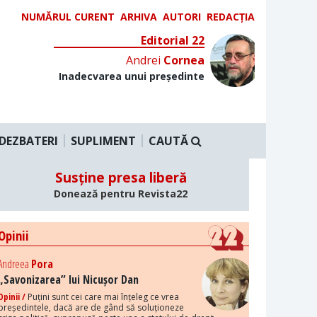
NUMĂRUL CURENT
ARHIVA
AUTORI
REDACȚIA
Editorial 22
Andrei
Cornea
Inadecvarea unui președinte
DEZBATERI
SUPLIMENT
CAUTĂ
Susține presa liberă
Donează pentru Revista22
Opinii
Andreea
Pora
„Savonizarea” lui Nicușor Dan
Opinii /
Puțini sunt cei care mai înțeleg ce vrea
președintele, dacă are de gând să soluționeze