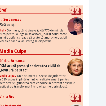
Bref
Tia
Serbanescu
Fără soluții
Bref /
Domnule, când cineva îți dă 770 de mil. de
euro pentru o lege (a salarizării), păi îți aduni toate
mințile astfel ca legea să arate cât mai bine posibil.
Mai ales când ai ani întregi la dispoziție.
Media Culpa
Brîndușa
Armanca
CSM acuză presa și societatea civilă de
„lovitură de stat”
Media Culpa /
Un document al Secției de judecători
a CSM a pus în plină lumină o realitate amară pentru
democrație: gruparea care conduce în prezent destinele
justiției s-a transformat într-o oligarhie periculoasă.
Vis a Vis