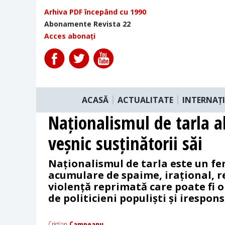
Arhiva PDF începând cu 1990
Abonamente Revista 22
Acces abonați
ACASĂ
ACTUALITATE
INTERNAȚ
Naționalismul de tarla al
veșnic susținătorii săi
Naționalismul de tarla este un fe
acumulare de spaime, irațional, r
violență reprimată care poate fi 
de politicieni populiști și irespons
Cristian
Campeanu