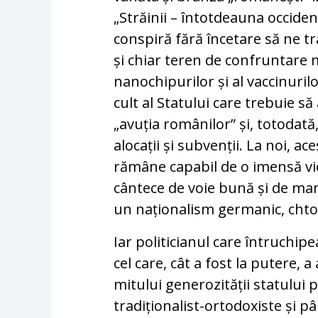
„Străinii – întotdeauna occident
conspiră fără încetare să ne tr
și chiar teren de confruntare m
nanochipurilor și al vaccinurilo
cult al Statului care trebuie să a
„avuția românilor” și, totodată,
alocații și subvenții. La noi, ac
rămâne capabil de o imensă vio
cântece de voie bună și de ma
un naționalism germanic, chton
Iar politicianul care întruchip
cel care, cât a fost la putere, 
mitului generozității statului p
tradiționalist-ortodoxiste și pâ