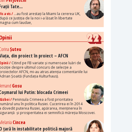
Dan
Perjovschi
Frații Tate...
Vis a vis /
...au fost arestați la Miami la cererea UK,
după ce Justiția de la noi i-a lăsat în libertate
magna cum laudae,
Opinii
Corina
Șuteu
Viața, din proiect în proiect – AFCN
Opinii /
Citind pe FB variate și numeroase luări de
poziție despre ultimul concurs de selecție a
proiectelor AFCN, mi-au atras atenția comentariile lui
Adrian Șoaită (Fundația Kulturhaus).
Armand
Gosu
Coșmarul lui Putin: blocada Crimeei
Război /
Peninsula Crimeea a fost prioritatea
numărul unu în politica Rusiei. Cucerirea ei în 2014
a dovedit puterea Rusiei, apărarea, menținerea în
siguranță și prosperitatea ei semnifică măreția Moscovei.
Melania
Cincea
O țară în instabilitate politică majoră