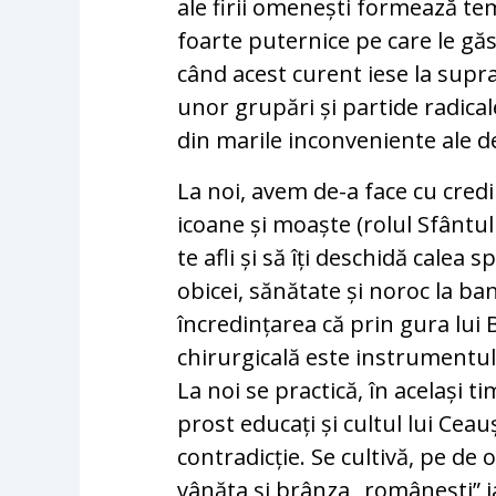
ale firii omenești formează tem
foarte puternice pe care le găs
când acest curent iese la supr
unor grupări și partide radical
din marile inconveniente ale d
La noi, avem de-a face cu cred
icoane și moaște (rolul Sfântul
te afli și să îți deschidă calea
obicei, sănătate și noroc la ba
încredințarea că prin gura lui 
chirurgicală este instrumentul 
La noi se practică, în același t
prost educați și cultul lui Cea
contradicție. Se cultivă, pe de 
vânăta și brânza „românești” i