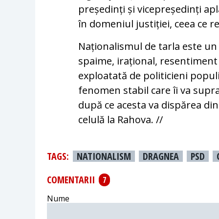
președinți și vicepreședinți ap
în domeniul justiției, ceea ce r
Naționalismul de tarla este u
spaime, irațional, resentiment 
exploatată de politicieni populi
fenomen stabil care îi va supr
după ce acesta va dispărea din p
celulă la Rahova. //
TAGS:
NATIONALISM
DRAGNEA
PSD
COMENTARII
7
Nume