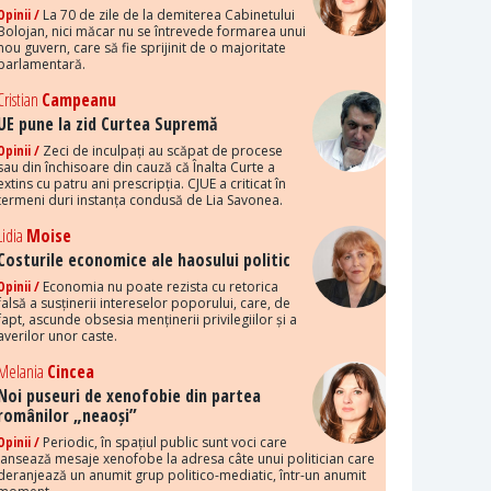
Opinii /
La 70 de zile de la demiterea Cabinetului
Bolojan, nici măcar nu se întrevede formarea unui
nou guvern, care să fie sprijinit de o majoritate
parlamentară.
Cristian
Campeanu
UE pune la zid Curtea Supremă
Opinii /
Zeci de inculpați au scăpat de procese
sau din închisoare din cauză că Înalta Curte a
extins cu patru ani prescripția. CJUE a criticat în
termeni duri instanța condusă de Lia Savonea.
Lidia
Moise
Costurile economice ale haosului politic
Opinii /
Economia nu poate rezista cu retorica
falsă a susținerii intereselor poporului, care, de
fapt, ascunde obsesia menținerii privilegiilor și a
averilor unor caste.
Melania
Cincea
Noi puseuri de xenofobie din partea
românilor „neaoși”
Opinii /
Periodic, în spațiul public sunt voci care
lansează mesaje xenofobe la adresa câte unui politician care
deranjează un anumit grup politico-mediatic, într-un anumit