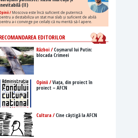
inevitabilă (II)
Opinii /
Moscova este încă suficient de puternică
pentru a destabiliza un stat mai slab și suficient de abilă
pentru a-i convinge pe ceilalți că nu merită să-l apere.
RECOMANDAREA EDITORILOR
Război /
Coșmarul lui Putin:
blocada Crimeei
Opinii /
Viața, din proiect în
proiect – AFCN
Cultura /
Cine câștigă la AFCN