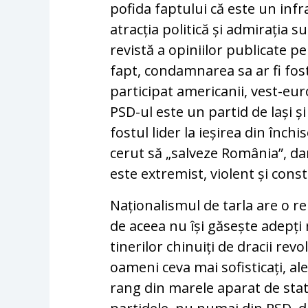
pofida faptului că este un inf
atracția politică și admirația 
revistă a opiniilor publicate pe
fapt, condamnarea sa ar fi fost
participat americanii, vest-eur
PSD-ul este un partid de lași și
fostul lider la ieșirea din închi
cerut să „salveze România”, dar 
este extremist, violent și cons
Naționalismul de tarla are o r
de aceea nu își găsește adepți 
tinerilor chinuiți de dracii revo
oameni ceva mai sofisticați, al
rang din marele aparat de stat