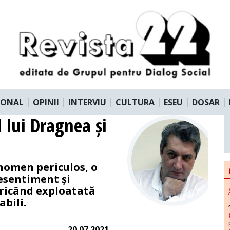
IONAL
OPINII
INTERVIU
CULTURA
ESEU
DOSAR
 lui Dragnea și
nomen periculos, o
esentiment și
oricând exploatată
abili.
20.07.2021