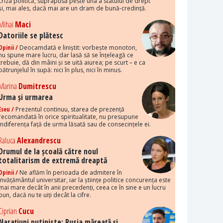
criza politică, suprapusă peste una a statului de drept
și, mai ales, dacă mai are un dram de bună-credință.
Mihai
Maci
Datoriile se plătesc
Opinii /
Deocamdată e liniștit: vorbește monoton,
nu spune mare lucru, dar lasă să se înțeleagă ce
trebuie, dă din mâini și se uită aiurea; pe scurt – e ca
pătrunjelul în supă: nici în plus, nici în minus.
Marina
Dumitrescu
Urma și urmarea
Eseu /
Prezentul continuu, starea de prezență
recomandată în orice spiritualitate, nu presupune
indiferența față de urma lăsată sau de consecințele ei.
Raluca
Alexandrescu
Drumul de la școală către noul
totalitarism de extremă dreaptă
Opinii /
Ne aflăm în perioada de admitere în
învățământul universitar, iar la științe politice concurența este
mai mare decât în anii precedenți, ceea ce în sine e un lucru
bun, dacă nu te uiți decât la cifre.
Ciprian
Cucu
Narațiuni putiniste: Rusia măreață și