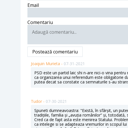
Email
Comentariu
Postează comentariu
Joaquin Murieta -
07-31-2021
PSD este un partid laic shi n-are nici-o vina pentru
ca organizarea unui referendum este obligatorie 
putea decat sa constate ca semnaturile s-au strans
Tudor -
07-30-2021
Spuneti dumneavoastra: "Există, în sfârșit, un putern
tradițiile, familia și „avuția românilor” și, totodată, 
Cred ca de fapt asta este menirea Statului. Proble
ca intelege si se adapteaza vremurilor in scopul lui d