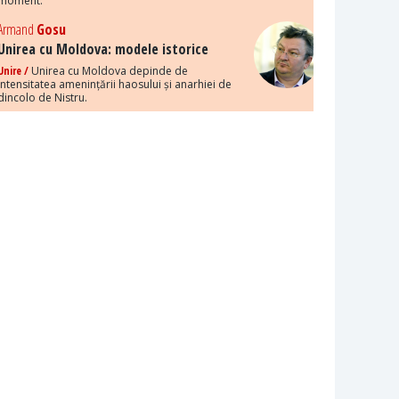
moment.
Armand
Gosu
Unirea cu Moldova: modele istorice
Unire /
Unirea cu Moldova depinde de
intensitatea amenințării haosului și anarhiei de
dincolo de Nistru.