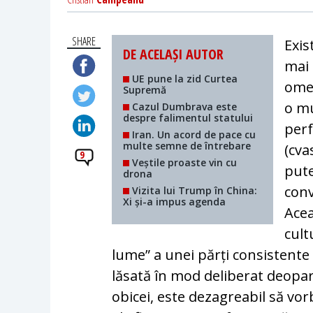
SHARE
Exis
DE ACELAȘI AUTOR
mai 
UE pune la zid Curtea
omen
Supremă
o mu
Cazul Dumbrava este
despre falimentul statului
perf
Iran. Un acord de pace cu
multe semne de întrebare
(cva
9
Veștile proaste vin cu
pute
drona
conv
Vizita lui Trump în China:
Xi și-a impus agenda
Acea
cult
lume” a unei părți consistente 
lăsată în mod deliberat deopart
obicei, este dezagreabil să vor