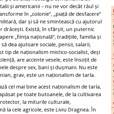
alii și americanii – nu ne vor decât răul și
ansforme în „colonie”, „piață de desfacere”
ilitară, dar și să ne smintească cu ajutorul
r drăcești. Există, în sfârșit, un puternic
pere „ființa națională”, tradițiile, familia și
 să dea ajutoare sociale, pensii, salarii,
est tip de naționalism mistico-socialist, deși
lență, are accente vesele, este însoțit de
nele despre sex, bani și dușmani. Nu este
ian, grav, este un naționalism de tarla.
ează cel mai bine acest naționalism de tarla,
a apăsat pe toate butoanele, de la cultivarea
rotector, la miturile culturale,
nă la cele agricole, este Liviu Dragnea. În