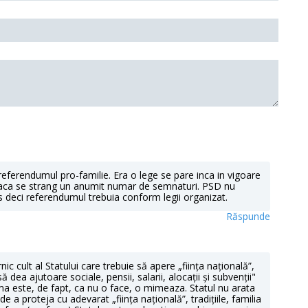
 referendumul pro-familie. Era o lege se pare inca in vigoare
daca se strang un anumit numar de semnaturi. PSD nu
 deci referendumul trebuia conform legii organizat.
Răspunde
ic cult al Statului care trebuie să apere „ființa națională”,
să dea ajutoare sociale, pensii, salarii, alocații și subvenții"
ma este, de fapt, ca nu o face, o mimeaza. Statul nu arata
e a proteja cu adevarat „ființa națională”, tradițiile, familia