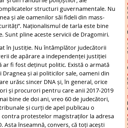
 și din rândurile polițiștilor, ale
e complicatelor structuri guvernamentale. Nu
nea și ale oamenilor săi fideli din mass-
curități”. Naționalismul de tarla este bine
e. Sunt pline aceste servicii de Dragomiri.
t în Justiție. Nu întâmplător judecătorii
erii de apărare a independenței justiției
 ar fi fost deținut politic. Există o armată
 Dragnea și ai politicilor sale, oameni din
care urăsc sincer DNA și, în general, orice
ori și procurori pentru care anii 2017-2019
ai bine de doi ani, vreo 60 de judecători,
tribunale și curți de apel publicau o
 contra protestelor magistraților la adresa
D. Asta înseamnă, convers, că toți acești