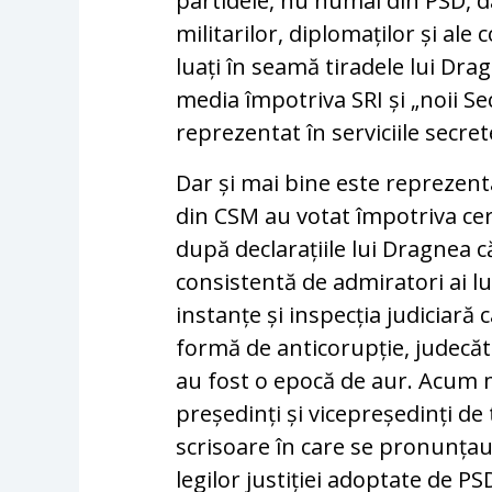
partidele, nu numai din PSD, dar
militarilor, diplomaților și al
luați în seamă tiradele lui Drag
media împotriva SRI și „noii Se
reprezentat în serviciile secret
Dar și mai bine este reprezenta
din CSM au votat împotriva cer
după declarațiile lui Dragnea că
consistentă de admiratori ai lui
instanțe și inspecția judiciară 
formă de anticorupție, judecăt
au fost o epocă de aur. Acum m
președinți și vicepreședinți de 
scrisoare în care se pronunțau
legilor justiției adoptate de PS