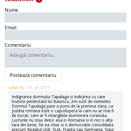
Nume
Email
Comentariu
Postează comentariu
Livius N. -
05-29-2015
Indignarea domnului Tapalaga si indirjirea cu care
loveste piedestalul lui Basescu ,imi sunt de neinteles.
Domnul Tapalaga pare a porni de la premisa clara, ca
justitia romana este o capodopera la care nu ar mai fi
de lucrat, care ar fi intangibila asemenea coranului.
Lucrurile nu stau deloc asa in Romania si in nici o alta
tara din lume, fie ea chiar si o democratie consolidata
precum Regatul Unit, SUA, Franta sau Germania. Sigur