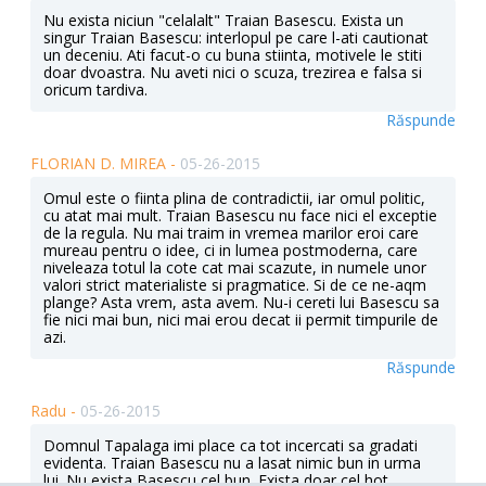
Nu exista niciun "celalalt" Traian Basescu. Exista un
singur Traian Basescu: interlopul pe care l-ati cautionat
un deceniu. Ati facut-o cu buna stiinta, motivele le stiti
doar dvoastra. Nu aveti nici o scuza, trezirea e falsa si
oricum tardiva.
Răspunde
FLORIAN D. MIREA -
05-26-2015
Omul este o fiinta plina de contradictii, iar omul politic,
cu atat mai mult. Traian Basescu nu face nici el exceptie
de la regula. Nu mai traim in vremea marilor eroi care
mureau pentru o idee, ci in lumea postmoderna, care
niveleaza totul la cote cat mai scazute, in numele unor
valori strict materialiste si pragmatice. Si de ce ne-aqm
plange? Asta vrem, asta avem. Nu-i cereti lui Basescu sa
fie nici mai bun, nici mai erou decat ii permit timpurile de
azi.
Răspunde
Radu -
05-26-2015
Domnul Tapalaga imi place ca tot incercati sa gradati
evidenta. Traian Basescu nu a lasat nimic bun in urma
lui. Nu exista Basescu cel bun. Exista doar cel hot,