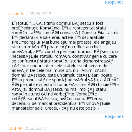
Răspunde
casandra -
05-28-2015
È˜i totuÈ™i... CÃ¢t timp domnul BÄƒsescu a fost
preÈ™edintele RomÃ¢niei È™i a reprezentat statul
romÃ¢n - aÈ™a cum Ã®l consacrÄƒ ConstituÈ›ia - actele
È™i declaraÈ›iile sale erau actele È™i declaraÈ›iile
PreÈ™edintelui. Mai bune sau mai proaste, ele angajau
statul romÃ¢n. È˜i poate cÄƒ nu reflectau chiar
adevÄƒrul, aÈ™a cum l-a perceput domnul BÄƒsescu, ci
necesitÄƒÈ›ile statului romÃ¢n, constrÃ¢ngerile cu care
se confruntÄƒ statul romÃ¢n. Istoria demonstreazÄƒ
cÄƒ doar uneori interesele statelor sunt servite de
adevÄƒr. De cele mai multe ori, nu... Acum, cÃ¢nd
domnul BÄƒsescu este un simplu cetÄƒÈ›ean, poate
È™i-a propus sÄƒ ne spunÄƒ adevÄƒrul sÄƒu, atÃ¢t cÃ¢t
Ã®i permite evidenta disonanÈ›Äƒ care Ã®l chinuieÈ™te.
AstÄƒzi, domnul BÄƒsescu nu mai implicÄƒ statul
romÃ¢n atunci cÃ¢nd vorbeÈ™te. VorbeÈ™te
cetÄƒÈ›eanul BÄƒsescu, avÃ¢nd cunoaÈ™terea
deceniului de mandat prezidenÈ›ial È™i vinovÄƒÈ›iile
mandatelor sale. CredeÈ›i cÄƒ nu este posibil?
Răspunde
Iuliu M -
05-26-2015