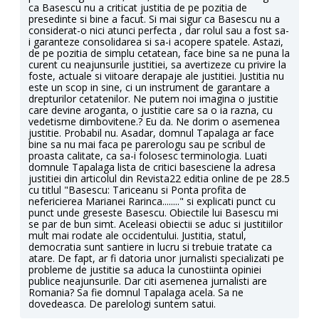
ca Basescu nu a criticat justitia de pe pozitia de
presedinte si bine a facut. Si mai sigur ca Basescu nu a
considerat-o nici atunci perfecta , dar rolul sau a fost sa-
i garanteze consolidarea si sa-i acopere spatele. Astazi,
de pe pozitia de simplu cetatean, face bine sa ne puna la
curent cu neajunsurile justitiei, sa avertizeze cu privire la
foste, actuale si viitoare derapaje ale justitiei. Justitia nu
este un scop in sine, ci un instrument de garantare a
drepturilor cetatenilor. Ne putem noi imagina o justitie
care devine aroganta, o justitie care sa o ia razna, cu
vedetisme dimbovitene.? Eu da. Ne dorim o asemenea
justitie. Probabil nu. Asadar, domnul Tapalaga ar face
bine sa nu mai faca pe parerologu sau pe scribul de
proasta calitate, ca sa-i folosesc terminologia. Luati
domnule Tapalaga lista de critici basesciene la adresa
justitiei din articolul din Revista22 editia online de pe 28.5
cu titlul "Basescu: Tariceanu si Ponta profita de
nefericierea Marianei Rarinca........" si explicati punct cu
punct unde greseste Basescu. Obiectile lui Basescu mi
se par de bun simt. Aceleasi obiectii se aduc si justitiilor
mult mai rodate ale occidentului. Justitia, statul,
democratia sunt santiere in lucru si trebuie tratate ca
atare. De fapt, ar fi datoria unor jurnalisti specializati pe
probleme de justitie sa aduca la cunostiinta opiniei
publice neajunsurile. Dar citi asemenea jurnalisti are
Romania? Sa fie domnul Tapalaga acela. Sa ne
dovedeasca. De parelologi suntem satui.