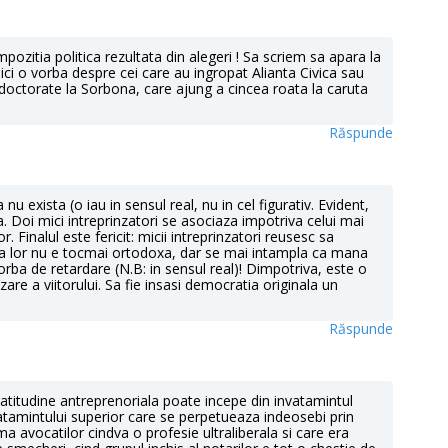
mpozitia politica rezultata din alegeri ! Sa scriem sa apara la
ici o vorba despre cei care au ingropat Alianta Civica sau
cu doctorate la Sorbona, care ajung a cincea roata la caruta
Răspunde
u exista (o iau in sensul real, nu in cel figurativ. Evident,
ca. Doi mici intreprinzatori se asociaza impotriva celui mai
Finalul este fericit: micii intreprinzatori reusesc sa
da lor nu e tocmai ortodoxa, dar se mai intampla ca mana
 vorba de retardare (N.B: in sensul real)! Dimpotriva, este o
re a viitorului. Sa fie insasi democratia originala un
Răspunde
 atitudine antreprenoriala poate incepe din invatamintul
tamintului superior care se perpetueaza indeosebi prin
ma avocatilor cindva o profesie ultraliberala si care era