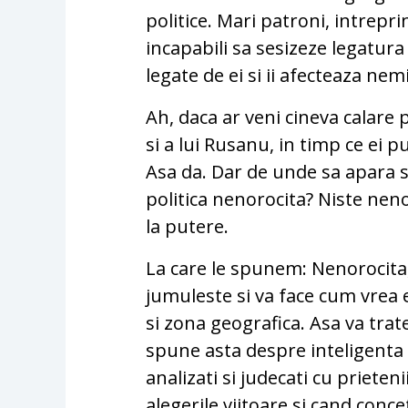
politice. Mari patroni, intrepri
incapabili sa sesizeze legatura
legate de ei si ii afecteaza nemi
Ah, daca ar veni cineva calare 
si a lui Rusanu, in timp ce ei 
Asa da. Dar de unde sa apara s
politica nenorocita? Niste ne
la putere.
La care le spunem: Nenorocita
jumuleste si va face cum vrea e
si zona geografica. Asa va trat
spune asta despre inteligenta 
analizati si judecati cu prieteni
alegerile viitoare si cand conce