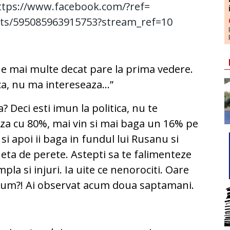
ttps://www.facebook.com/?ref=
ts/595085963915753?stream_
ref=10
 mai multe decat pare la prima vedere.
ica, nu ma intereseaza…”
? Deci esti imun la politica, nu te
aza cu 80%, mai vin si mai baga un 16% pe
si apoi ii baga in fundul lui Rusanu si
heta de perete. Astepti sa te falimenteze
mpla si injuri. Ia uite ce nenorociti. Oare
: cum?! Ai observat acum doua saptamani.