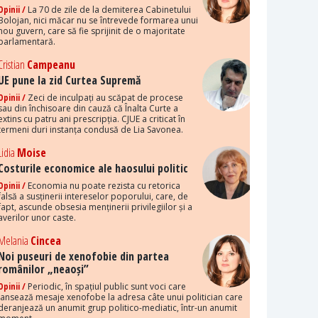
Opinii /
La 70 de zile de la demiterea Cabinetului
Bolojan, nici măcar nu se întrevede formarea unui
nou guvern, care să fie sprijinit de o majoritate
parlamentară.
Cristian
Campeanu
UE pune la zid Curtea Supremă
Opinii /
Zeci de inculpați au scăpat de procese
sau din închisoare din cauză că Înalta Curte a
extins cu patru ani prescripția. CJUE a criticat în
termeni duri instanța condusă de Lia Savonea.
Lidia
Moise
Costurile economice ale haosului politic
Opinii /
Economia nu poate rezista cu retorica
falsă a susținerii intereselor poporului, care, de
fapt, ascunde obsesia menținerii privilegiilor și a
averilor unor caste.
Melania
Cincea
Noi puseuri de xenofobie din partea
românilor „neaoși”
Opinii /
Periodic, în spațiul public sunt voci care
lansează mesaje xenofobe la adresa câte unui politician care
deranjează un anumit grup politico-mediatic, într-un anumit