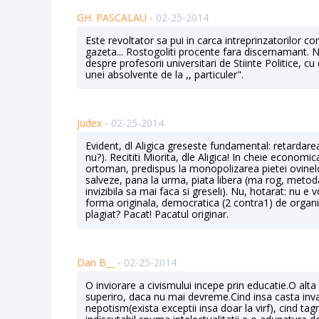
GH. PASCALAU -
02-25-2014
Este revoltator sa pui in carca intreprinzatorilor co
gazeta... Rostogoliti procente fara discernamant. N
despre profesorii universitari de Stiinte Politice, 
unei absolvente de la ,, particuler".
judex -
02-25-2014
Evident, dl Aligica greseste fundamental: retardarea n
nu?). Recititi Miorita, dle Aligica! In cheie economi
ortoman, predispus la monopolizarea pietei ovinelor. 
salveze, pana la urma, piata libera (ma rog, meto
invizibila sa mai faca si greseli). Nu, hotarat: nu e
forma originala, democratica (2 contra1) de organiza
plagiat? Pacat! Pacatul originar.
Dan B__ -
02-25-2014
O inviorare a civismului incepe prin educatie.O alta
superiro, daca nu mai devreme.Cind insa casta inva
nepotism(exista exceptii insa doar la virf), cind tag