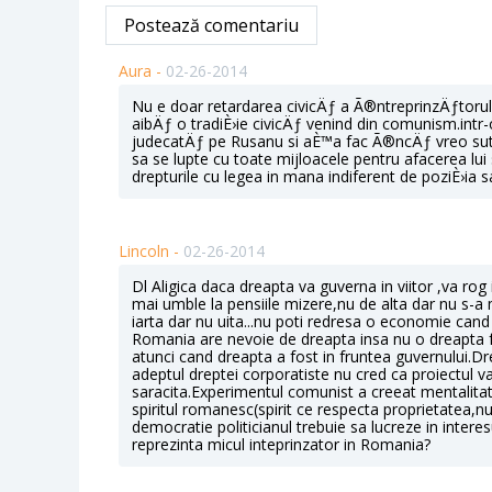
Postează comentariu
Aura -
02-26-2014
Nu e doar retardarea civicÄƒ a Ã®ntreprinzÄƒtorului
aibÄƒ o tradiÈ›ie civicÄƒ venind din comunism.intr-
judecatÄƒ pe Rusanu si aÈ™a fac Ã®ncÄƒ vreo suta
sa se lupte cu toate mijloacele pentru afacerea lu
drepturile cu legea in mana indiferent de poziÈ›ia s
Lincoln -
02-26-2014
Dl Aligica daca dreapta va guverna in viitor ,va rog 
mai umble la pensiile mizere,nu de alta dar nu s-a 
iarta dar nu uita...nu poti redresa o economie cand
Romania are nevoie de dreapta insa nu o dreapta fsn
atunci cand dreapta a fost in fruntea guvernului.D
adeptul dreptei corporatiste nu cred ca proiectul 
saracita.Experimentul comunist a creeat mentalita
spiritul romanesc(spirit ce respecta proprietatea,nu
democratie politicianul trebuie sa lucreze in interesu
reprezinta micul inteprinzator in Romania?