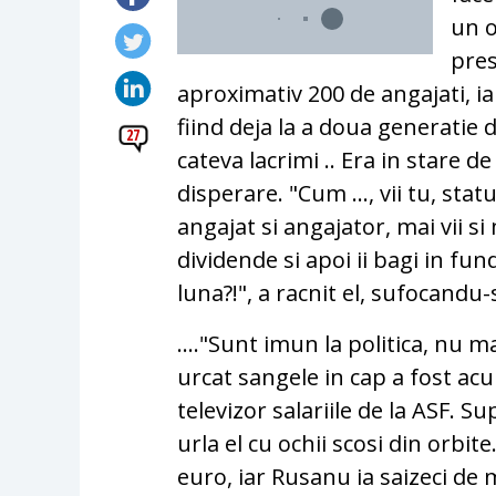
un o
pres
aproximativ 200 de angajati, ia
fiind deja la a doua generatie d
27
cateva lacrimi .. Era in stare d
disperare. "Cum ..., vii tu, st
angajat si angajator, mai vii s
dividende si apoi ii bagi in fu
luna?!", a racnit el, sufocandu-
…."Sunt imun la politica, nu m
urcat sangele in cap a fost a
televizor salariile de la ASF. S
urla el cu ochii scosi din orbi
euro, iar Rusanu ia saizeci de 