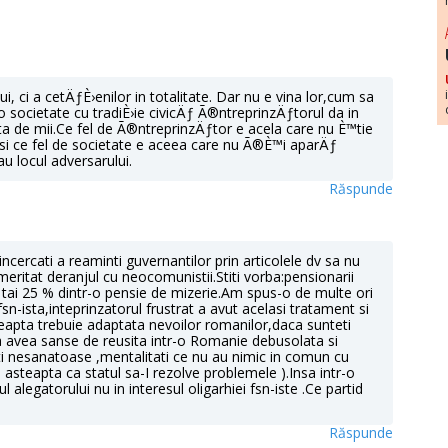
, ci a cetÄƒÈ›enilor in totalitate. Dar nu e vina lor,cum sa
o societate cu tradiÈ›ie civicÄƒ Ã®ntreprinzÄƒtorul da in
 de mii.Ce fel de Ã®ntreprinzÄƒtor e acela care nu È™tie
i si ce fel de societate e aceea care nu Ã®È™i aparÄƒ
au locul adversarului.
Răspunde
incercati a reaminti guvernantilor prin articolele dv sa nu
meritat deranjul cu neocomunistii.Stiti vorba:pensionarii
 tai 25 % dintr-o pensie de mizerie.Am spus-o de multe ori
-ista,inteprinzatorul frustrat a avut acelasi tratament si
reapta trebuie adaptata nevoilor romanilor,daca sunteti
va avea sanse de reusita intr-o Romanie debusolata si
ti nesanatoase ,mentalitati ce nu au nimic in comun cu
 asteapta ca statul sa-I rezolve problemele ).Insa intr-o
l alegatorului nu in interesul oligarhiei fsn-iste .Ce partid
Răspunde