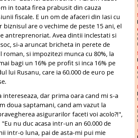
m in toata firea prabusit din cauza
iunii fiscale. E un om de afaceri din Iasi cu
r biznisul are o vechime de peste 15 ani, el
e antreprenoriat. Avea dintii inclestati si
e soc, si-a aruncat bricheta in perete de
atul roman, si impozitezi munca cu 80%, la
i mai bagi un 16% pe profit si inca 16% pe
ndul lui Rusanu, care ia 60.000 de euro pe
se.
a intereseaza, dar prima oara cand mi s-a
cum doua saptamani, cand am vazut la
upravegherea asigurarilor faceti voi acolo?!",
te. "Eu nu duc acasa intr-un an 60.000 de
mii intr-o luna, pai de asta-mi pui mie