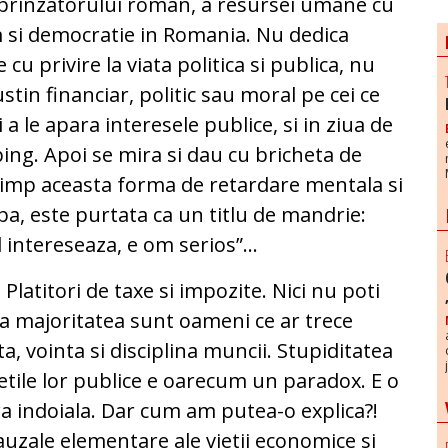
reprinzatorului roman, a resursei umane cu
m si democratie in Romania. Nu dedica
 cu privire la viata politica si publica, nu
ustin financiar, politic sau moral pe cei ce
i a le apara interesele publice, si in ziua de
ping. Apoi se mira si dau cu bricheta de
 timp aceasta forma de retardare mentala si
mpa, este purtata ca un titlu de mandrie:
l intereseaza, e om serios”…
Platitori de taxe si impozite. Nici nu poti
a majoritatea sunt oameni ce ar trece
a, vointa si disciplina muncii. Stupiditatea
ietile lor publice e oarecum un paradox. E o
ra indoiala. Dar cum am putea-o explica?!
auzale elementare ale vietii economice si