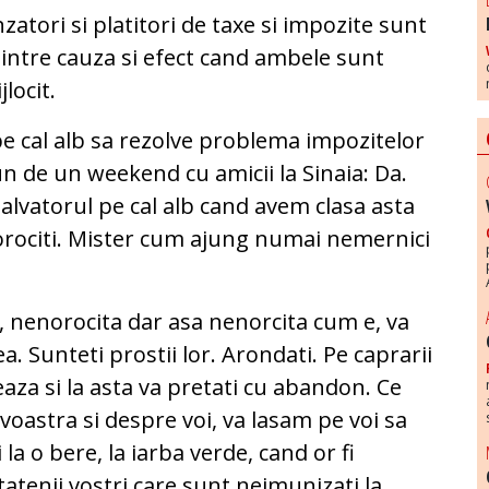
nzatori si platitori de taxe si impozite sunt
 intre cauza si efect cand ambele sunt
jlocit.
pe cal alb sa rezolve problema impozitelor
pun de un weekend cu amicii la Sinaia: Da.
alvatorul pe cal alb cand avem clasa asta
norociti. Mister cum ajung numai nemernici
, nenorocita dar asa nenorcita cum e, va
a. Sunteti prostii lor. Arondati. Pe caprarii
eaza si la asta va pretati cu abandon. Ce
voastra si despre voi, va lasam pe voi sa
i la o bere, la iarba verde, cand or fi
tatenii vostri care sunt neimunizati la