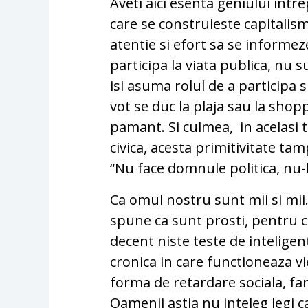
Aveti aici esenta geniului int
care se construieste capitalis
atentie si efort sa se informeze
participa la viata publica, nu s
isi asuma rolul de a participa s
vot se duc la plaja sau la shop
pamant. Si culmea, in acelasi
civica, acesta primitivitate ta
“Nu face domnule politica, nu-
Ca omul nostru sunt mii si mii. 
spune ca sunt prosti, pentru c
decent niste teste de inteligent
cronica in care functioneaza v
forma de retardare sociala, fa
Oamenii astia nu inteleg legi c