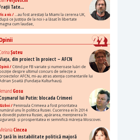
Dan
Perjovschi
Frații Tate...
Vis a vis /
...au fost arestați la Miami la cererea UK,
după ce Justiția de la noi i-a lăsat în libertate
magna cum laudae,
Opinii
Corina
Șuteu
Viața, din proiect în proiect – AFCN
Opinii /
Citind pe FB variate și numeroase luări de
poziție despre ultimul concurs de selecție a
proiectelor AFCN, mi-au atras atenția comentariile lui
Adrian Șoaită (Fundația Kulturhaus).
Armand
Gosu
Coșmarul lui Putin: blocada Crimeei
Război /
Peninsula Crimeea a fost prioritatea
numărul unu în politica Rusiei. Cucerirea ei în 2014
a dovedit puterea Rusiei, apărarea, menținerea în
siguranță și prosperitatea ei semnifică măreția Moscovei.
Melania
Cincea
O țară în instabilitate politică majoră