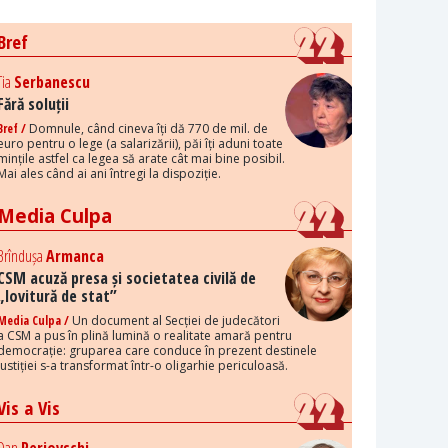
Bref
Tia
Serbanescu
Fără soluții
Bref /
Domnule, când cineva îți dă 770 de mil. de
euro pentru o lege (a salarizării), păi îți aduni toate
mințile astfel ca legea să arate cât mai bine posibil.
Mai ales când ai ani întregi la dispoziție.
Media Culpa
Brîndușa
Armanca
CSM acuză presa și societatea civilă de
„lovitură de stat”
Media Culpa /
Un document al Secției de judecători
a CSM a pus în plină lumină o realitate amară pentru
democrație: gruparea care conduce în prezent destinele
justiției s-a transformat într-o oligarhie periculoasă.
Vis a Vis