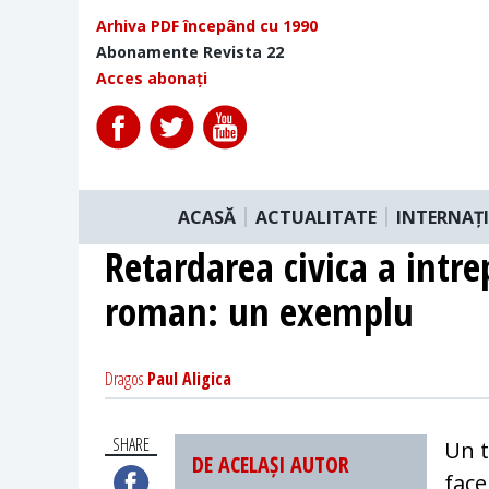
Arhiva PDF începând cu 1990
Abonamente Revista 22
Acces abonați
ACASĂ
ACTUALITATE
INTERNAȚ
Retardarea civica a intre
roman: un exemplu
Dragos
Paul Aligica
SHARE
Un t
DE ACELAȘI AUTOR
face