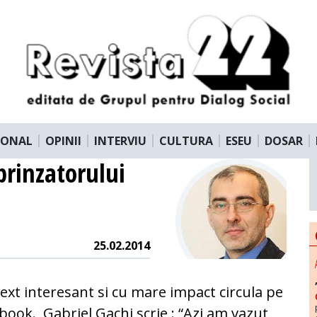
IONAL
OPINII
INTERVIU
CULTURA
ESEU
DOSAR
prinzatorului
25.02.2014
ext interesant si cu mare impact circula pe
book. Gabriel Gachi scrie : “Azi am vazut