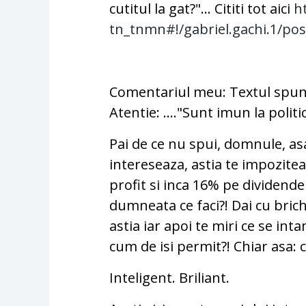
cutitul la gat?"… Cititi tot aici
h
tn_tnmn#!/gabriel.gachi.1/
pos
Comentariul meu: Textul spune
Atentie: …."Sunt imun la polit
Pai de ce nu spui, domnule, asa
intereseaza, astia te impozite
profit si inca 16% pe dividende 
dumneata ce faci?! Dai cu bric
astia iar apoi te miri ce se inta
cum de isi permit?! Chiar asa
Inteligent. Briliant.