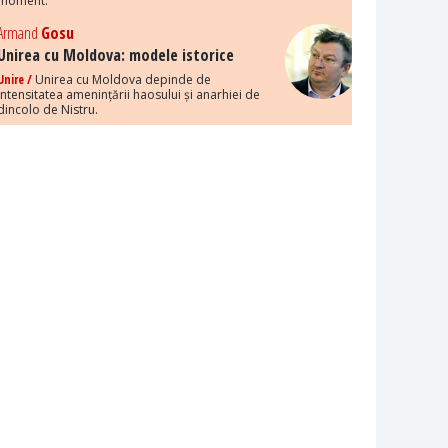
moment.
Armand
Gosu
Unirea cu Moldova: modele istorice
Unire /
Unirea cu Moldova depinde de
intensitatea amenințării haosului și anarhiei de
dincolo de Nistru.