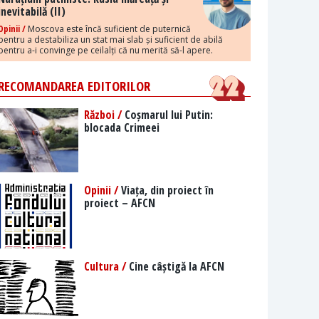
inevitabilă (II)
Opinii /
Moscova este încă suficient de puternică
pentru a destabiliza un stat mai slab și suficient de abilă
pentru a-i convinge pe ceilalți că nu merită să-l apere.
RECOMANDAREA EDITORILOR
Război /
Coșmarul lui Putin:
blocada Crimeei
Opinii /
Viața, din proiect în
proiect – AFCN
Cultura /
Cine câștigă la AFCN