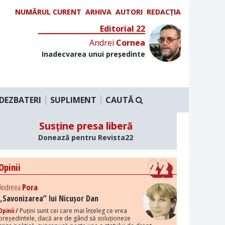
NUMĂRUL CURENT
ARHIVA
AUTORI
REDACȚIA
Editorial 22
Andrei
Cornea
Inadecvarea unui președinte
DEZBATERI
SUPLIMENT
CAUTĂ
Susține presa liberă
Donează pentru Revista22
Opinii
Andreea
Pora
„Savonizarea” lui Nicușor Dan
Opinii /
Puțini sunt cei care mai înțeleg ce vrea
președintele, dacă are de gând să soluționeze