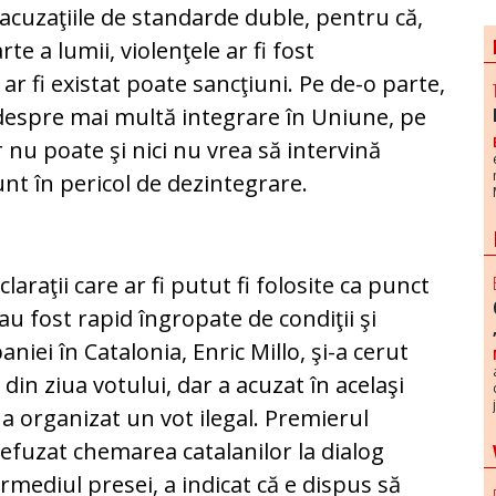
 acuzaţiile de stan­dar­de duble, pentru că,
arte a lumii, violenţele ar fi fost
r fi existat poa­te sancţiuni. Pe de-o parte,
espre mai multă in­tegrare în Uniune, pe
 nu poate şi nici nu vrea să intervină
nt în pericol de dezintegrare.
laraţii ca­re ar fi putut fi folosite ca punct
 au fost rapid în­gro­pate de condiţii şi
aniei în Catalonia, Enric Millo, şi-a cerut
 din ziua votului, dar a acuzat în acelaşi
a organizat un vot ilegal. Premierul
refuzat chemarea catalanilor la dialog
ermediul presei, a indicat că e dispus să