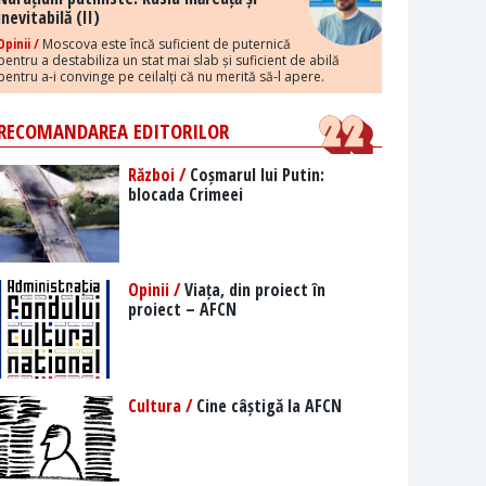
inevitabilă (II)
Opinii /
Moscova este încă suficient de puternică
pentru a destabiliza un stat mai slab și suficient de abilă
pentru a-i convinge pe ceilalți că nu merită să-l apere.
RECOMANDAREA EDITORILOR
Război /
Coșmarul lui Putin:
blocada Crimeei
Opinii /
Viața, din proiect în
proiect – AFCN
Cultura /
Cine câștigă la AFCN