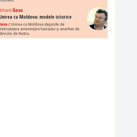
moment.
Armand
Gosu
Unirea cu Moldova: modele istorice
Unire /
Unirea cu Moldova depinde de
intensitatea amenințării haosului și anarhiei de
dincolo de Nistru.