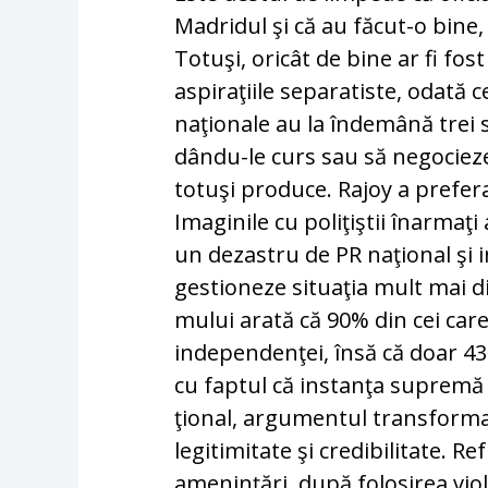
Madridul şi că au făcut-o bine,
Totuşi, oricât de bine ar fi fos
aspiraţiile separatiste, odată 
naţionale au la îndemână trei so
dându-le curs sau să ne­gociez
totuşi produce. Rajoy a prefera
Imaginile cu poliţiştii înarmaţ
un dezastru de PR naţional şi i
gestioneze situaţia mult mai di
mului arată că 90% din cei care
independenţei, însă că doar 43
cu faptul că instanţa supremă a
ţio­nal, argumentul transforma o
legitimitate şi cre­dibilitate. 
ameninţări, după folosirea vio­l