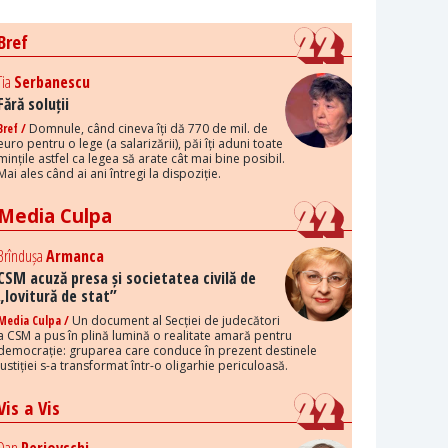
Bref
Tia
Serbanescu
Fără soluții
Bref /
Domnule, când cineva îți dă 770 de mil. de
euro pentru o lege (a salarizării), păi îți aduni toate
mințile astfel ca legea să arate cât mai bine posibil.
Mai ales când ai ani întregi la dispoziție.
Media Culpa
Brîndușa
Armanca
CSM acuză presa și societatea civilă de
„lovitură de stat”
Media Culpa /
Un document al Secției de judecători
a CSM a pus în plină lumină o realitate amară pentru
democrație: gruparea care conduce în prezent destinele
justiției s-a transformat într-o oligarhie periculoasă.
Vis a Vis