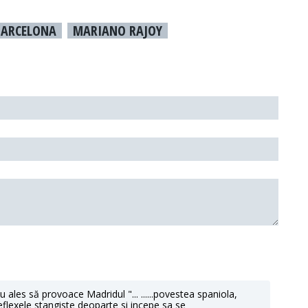
BARCELONA
MARIANO RAJOY
au ales să provoace Madridul "... ......povestea spaniola,
reflexele stangiste deoparte si incepe sa se