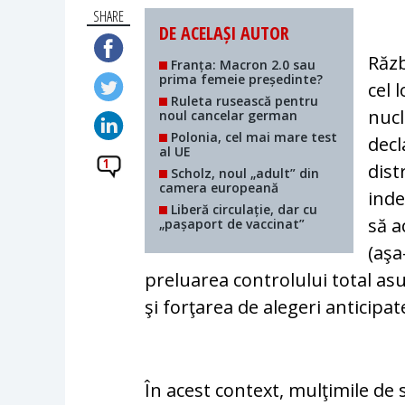
SHARE
DE ACELAȘI AUTOR
Răzb
Franța: Macron 2.0 sau
prima femeie președinte?
cel 
Ruleta rusească pentru
nucl
noul cancelar german
Polonia, cel mai mare test
decl
al UE
1
dis­
Scholz, noul „adult” din
camera europeană
inde
Liberă circulație, dar cu
să a
„pașaport de vaccinat”
(aş
preluarea controlului total asu
şi for­ţa­rea de alegeri anticipat
În acest context, mulţimile de sp