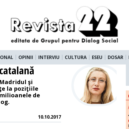
IONAL
OPINII
INTERVIU
CULTURA
ESEU
DOSAR
 catalană
 Madridul şi
e la poziţiile
 milioanele de
log.
10.10.2017