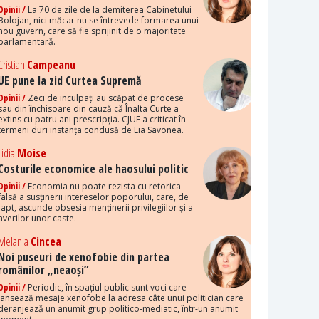
Opinii /
La 70 de zile de la demiterea Cabinetului
Bolojan, nici măcar nu se întrevede formarea unui
nou guvern, care să fie sprijinit de o majoritate
parlamentară.
Cristian
Campeanu
UE pune la zid Curtea Supremă
Opinii /
Zeci de inculpați au scăpat de procese
sau din închisoare din cauză că Înalta Curte a
extins cu patru ani prescripția. CJUE a criticat în
termeni duri instanța condusă de Lia Savonea.
Lidia
Moise
Costurile economice ale haosului politic
Opinii /
Economia nu poate rezista cu retorica
falsă a susținerii intereselor poporului, care, de
fapt, ascunde obsesia menținerii privilegiilor și a
averilor unor caste.
Melania
Cincea
Noi puseuri de xenofobie din partea
românilor „neaoși”
Opinii /
Periodic, în spațiul public sunt voci care
lansează mesaje xenofobe la adresa câte unui politician care
deranjează un anumit grup politico-mediatic, într-un anumit