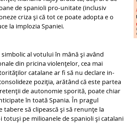
lioane de spanioli pro-unitate (inclusiv
ioneze criza şi că tot ce poate adopta e o
uce la implozia Spaniei.
 simbolic al vo­tului în mână şi având
nale din pricina vio­len­ţelor, cea mai
orităţilor catalane ar fi să nu declare in­
consolideze poziţia, arătând că este partea
pretenţii de autonomie spo­rită, poate chiar
anticipate în toată Spania. În pra­gul
 tabere să clipească şi să renunţe la
u-i totuşi pe milioanele de spanioli şi catalani