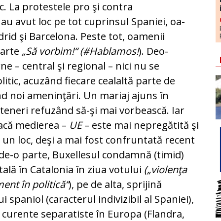
uc. La protestele pro şi contra
au avut loc pe tot cuprinsul Spaniei, oa­
rid şi Bar­celona. Peste tot, oamenii
carte
„Să vorbim!“
(#Hablamos!
). Deo­
 – cen­tral şi regional – nici nu se
itic, acuzând fiecare cealaltă parte de
sând noi ameninţări. Un mariaj ajuns în
rteneri refuzând să-şi mai vorbească. Iar
 facă medierea –
UE
– es­te mai nepregătită şi
a un loc, deşi a mai fost con­fruntată recent
Pe de-o parte, Buxellesul condamnă (ti­mid)
tală în Catalonia în ziua votului
(„violenţa
nt în po­li­tică“
), pe de alta, sprijină
spaniol (ca­racterul indivizibil al Spa­niei),
 curente se­pa­ratiste în Europa (Flandra,