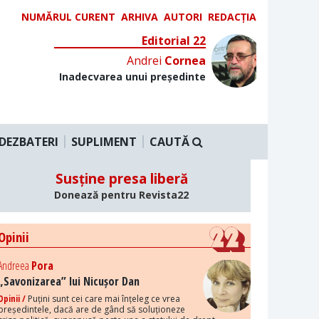
NUMĂRUL CURENT
ARHIVA
AUTORI
REDACȚIA
Editorial 22
Andrei
Cornea
Inadecvarea unui președinte
DEZBATERI
SUPLIMENT
CAUTĂ
Susține presa liberă
Donează pentru Revista22
Opinii
Andreea
Pora
„Savonizarea” lui Nicușor Dan
Opinii /
Puțini sunt cei care mai înțeleg ce vrea
președintele, dacă are de gând să soluționeze