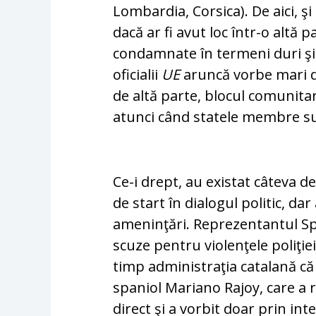
Lombardia, Corsica). De aici, şi
da­că ar fi avut loc într-o altă p
condamnate în ter­meni duri şi a
oficialii
UE
aruncă vorbe mari d
de altă parte, blocul comunitar
atunci când statele membre su
Ce-i drept, au existat câteva dec
de start în dialogul politic, dar
ameninţări. Re­pre­zen­tantul Sp
scuze pentru violenţele poliţiei
timp administraţia catalană că 
spaniol Mariano Rajoy, care a 
direct şi a vorbit doar prin int