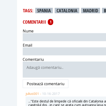
TAGS:
SPANIA
CATALONIA
MADRID
COMENTARII
1
Nume
Email
Comentariu
Postează comentariu
julius001 -
10-16-2017
..."Este destul de limpede că oficialii din Ca­talonia 
capitolul doi....in care se arata cum autoarea lasa 