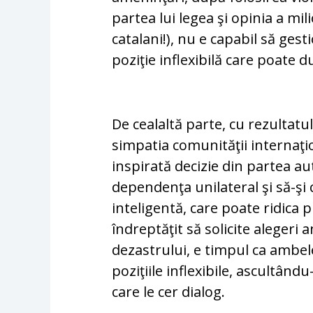
par­tea lui legea şi opinia a mi
catalani!), nu e capabil să gest
poziţie inflexibilă care poate d
De cealaltă parte, cu rezultatul
simpatia co­mu­nităţii internaţio
inspirată decizie din partea aut
dependenţa unilateral şi să-şi 
inteligentă, ca­re poate ridica 
îndreptăţit să solicite ale­geri 
dezastrului, e timpul ca ambele
poziţiile infle­xi­bile, ascultând
care le cer dialog.