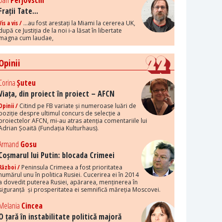
Dan
Perjovschi
Frații Tate...
Vis a vis /
...au fost arestați la Miami la cererea UK,
după ce Justiția de la noi i-a lăsat în libertate
magna cum laudae,
Opinii
Corina
Șuteu
Viața, din proiect în proiect – AFCN
Opinii /
Citind pe FB variate și numeroase luări de
poziție despre ultimul concurs de selecție a
proiectelor AFCN, mi-au atras atenția comentariile lui
Adrian Șoaită (Fundația Kulturhaus).
Armand
Gosu
Coșmarul lui Putin: blocada Crimeei
Război /
Peninsula Crimeea a fost prioritatea
numărul unu în politica Rusiei. Cucerirea ei în 2014
a dovedit puterea Rusiei, apărarea, menținerea în
siguranță și prosperitatea ei semnifică măreția Moscovei.
Melania
Cincea
O țară în instabilitate politică majoră