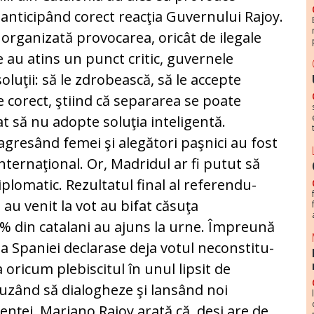
 anticipând corect reacţia Guvernului Rajoy.
t organizată provocarea, oricât de ilegale
ce au atins un punct critic, guvernele
luţii: să le zdro­bească, să le accepte
e corect, ştiind că separarea se poate
t să nu adopte soluţia inteligentă.
i agresând femei şi alegători paşnici au fost
nternaţional. Or, Madridul ar fi putut să
plomatic. Rezultatul final al referen­du­
 au venit la vot au bifat căsuţa
% din catalani au ajuns la urne. Împreună
 Spaniei declarase deja votul necons­ti­tu­
ricum ple­bis­citul în unul lipsit de
Refuzând să dialogheze şi lan­sând noi
en­ţei, Mariano Rajoy arată că, deşi are de