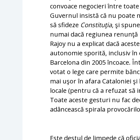
convoace negocieri între toate 
Guvernul insistă că nu poate ne
să sfideze
Cons­ti­tuţia
, şi spune
numai dacă regiunea renunţă l
Ra­joy nu a explicat dacă acest
autonomie sporită, inclusiv în 
Barcelona din 2005 în­coa­ce. Î
votat o lege care permite bănc
mai uşor în afara Cataloniei şi 
locale (pentru că a refuzat să i
Toate aceste gesturi nu fac dec
adâncească spirala provocărilo
Este destul de limpede că oficia