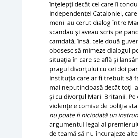
înţelepţi decât cei care îi cond
independenţei Cataloniei, care 
menii au cerut dialog între Mad
scandau şi aveau scris pe pan
camdată, însă, cele două guverne
obosesc să mimeze dialogul pol
situaţia în care se află şi lan
pragul divorţului cu cei doi pa
instituţia care ar fi trebuit să
mai neputincioasă de­cât toţi l
şi cu divorţul Marii Bri­ta­nii. 
violenţele comise de poliţia sta
nu poate fi niciodată un instrume
argumentul le­gal al premierului 
de teamă să nu în­curajeze alte