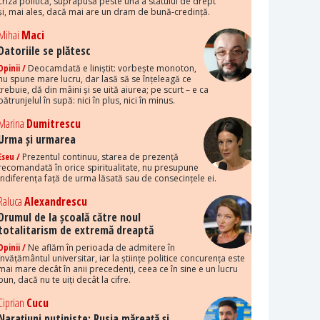
criza politică, suprapusă peste una a statului de drept
și, mai ales, dacă mai are un dram de bună-credință.
Mihai
Maci
Datoriile se plătesc
Opinii /
Deocamdată e liniștit: vorbește monoton,
nu spune mare lucru, dar lasă să se înțeleagă ce
trebuie, dă din mâini și se uită aiurea; pe scurt – e ca
pătrunjelul în supă: nici în plus, nici în minus.
Marina
Dumitrescu
Urma și urmarea
Eseu /
Prezentul continuu, starea de prezență
recomandată în orice spiritualitate, nu presupune
indiferența față de urma lăsată sau de consecințele ei.
Raluca
Alexandrescu
Drumul de la școală către noul
totalitarism de extremă dreaptă
Opinii /
Ne aflăm în perioada de admitere în
învățământul universitar, iar la științe politice concurența este
mai mare decât în anii precedenți, ceea ce în sine e un lucru
bun, dacă nu te uiți decât la cifre.
Ciprian
Cucu
Narațiuni putiniste: Rusia măreață și