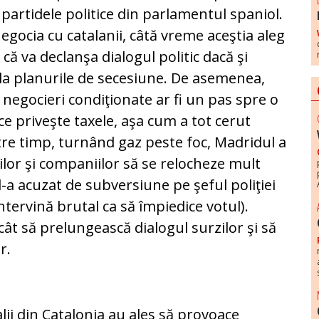
partidele politice din parlamentul spaniol.
gocia cu catalanii, câ­tă vreme aceştia aleg
 că va declanşa dialogul po­litic dacă şi
a planurile de secesiune. De asemenea,
e negocieri condiţionate ar fi un pas spre o
ce priveşte taxele, aşa cum a tot cerut
ntre timp, turnând gaz peste foc, Ma­dridul a
ilor şi companiilor să se relocheze mult
l-a acuzat de sub­versiune pe şeful poliţiei
ntervină brutal ca să îm­piedice votul).
ât să prelungească dialogul surzilor şi să
r.
lii din Ca­talonia au ales să provoace