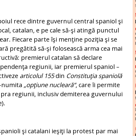
oiul rece dintre guvernul central spa­niol şi
local, catalan, e pe cale să-şi atin­gă punctul
ear. Fiecare parte îşi men­ţine poziţia şi se
ară pregătită să-şi fo­losească arma cea mai
tructivă: premierul catalan să declare
pendenţa re­giunii, iar premierul spa­niol –
ctiveze
articolul 155
din
Constituţia spa­niolă
a-numita
„opţiune nucleară“
, care îi permite
pra regiunii, inclusiv de­miterea guvernului
e).
anioli şi ca­talani ieşiţi la protest par mai