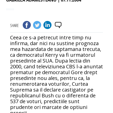
GABRIELA ADAMESTEANU
| 07.11.2004
SHARE
Ceea ce s-a petrecut intre timp nu
infirma, dar nici nu sustine prognoza
mea hazardata de saptamana trecuta,
ca democratul Kerry va fi urmatorul
presedinte al SUA. Dupa lectia din
2000, cand televiziunea CBS l-a anuntat
prematur pe democratul Gore drept
presedinte nou ales, pentru ca, la
renumerotarea voturilor, Curtea
Suprema sa il declare castigator pe
republicanul Bush cu o diferenta de
537 de voturi, predictiile sunt
prudente ori marcate de optiuni
proprii.