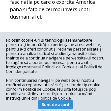
fascinatia pe care o exercita America
pana si fata de cei mai inversunati
dusmani ai ei.
COMENTARII
0
Folosim cookie-uri și tehnologii asemănătoare
pentru a-ți îmbunătăți experiența pe acest website,
Nume
pentru a-ți oferi conținut și reclame personalizate și
pentru a analiza traficul și audiența website-ului.
Înainte de a continua navigarea pe website-ul nostru
Email
te rugăm să aloci timpul necesar pentru a citi și
înțelege conținutul Politicii de Cookie și al
Politicii de
Confidențialitate
.
Comentariu
Prin continuarea navigării pe website-ul nostru
confirmi acceptarea utilizării fișierelor de tip cookie
conform Politicii de Cookie. Nu uita totuși că poți
modifica setările acestor fișiere cookie urmând
instrucțiunile din
Politica de Cookie.
Postează comentariu
Sunt de acord