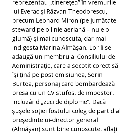
reprezentau „tinereţea“ în vremurile
lui Everac şi Răzvan Theodorescu,
precum Leonard Miron (pe jumătate
steward pe o linie aeriană – nu e o
glumă) şi mai cunoscuta, dar mai
indigesta Marina Almăşan. Lor li se
adaugă un membru al Consiliului de
Administraţie, care a socotit corect să
îşi ţină pe post emisiunea, Sorin
Burtea, personaj care bombardează
presa cu un CV stufos, de impostor,
incluzând „zeci de diplome“. Dacă
şuşele soţiei fostului coleg de partid al
preşedintelui-director general
(Almăşan) sunt bine cunoscute, aflaţi