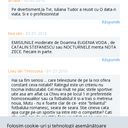
amalia -
02-02-2010
Pe divertisment,la Tvr, Iuliana Tudor a reusit cu O data-n
viata. Si e o profesionista!
Răspunde
livia iasi -
02-01-2010
EMISIUNILE moderate de Doamna EUGENIA VODA , de
CATALIN STEFANESCU sau NOCTURNELE merita NOTA
ZECE. Fiecare in parte.
Răspunde
Liviu din Timisoara -
01-27-2010
Hai sa fim seriosi ... care televiziune de pe la noi ofera
constant ceva notabil? Ratingul este un criteriu nu
tocmai indiscutabil. Cel mai mult ne plac stirile sportive:
uite asa am aflat ca Chivu era pe locul 1 in preferintele
homosexualilor sau ca fotbalistul X si-a tras o metresa
noua, Mutu - nu e foarte clar de ce- este "briliantul"
fotbalului romanesc, seara de seara. Stie cineva cata
apa curge pe-un sportiv sa intre intr-o competitie? Cati
stiu cate ore de repetitie face un artist ca sa urce pe
scena? Desigur, mai putem vedea si cum danseaza din
Folosim cookie-uri și tehnologii asemănătoare
buric Borcea si Becali ... Prima stire la ProTV este gen