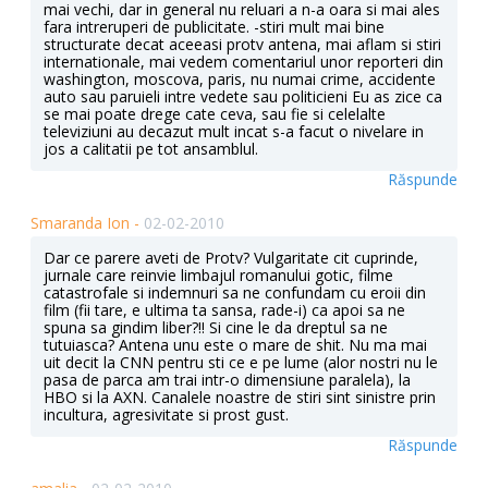
mai vechi, dar in general nu reluari a n-a oara si mai ales
fara intreruperi de publicitate. -stiri mult mai bine
structurate decat aceeasi protv antena, mai aflam si stiri
internationale, mai vedem comentariul unor reporteri din
washington, moscova, paris, nu numai crime, accidente
auto sau paruieli intre vedete sau politicieni Eu as zice ca
se mai poate drege cate ceva, sau fie si celelalte
televiziuni au decazut mult incat s-a facut o nivelare in
jos a calitatii pe tot ansamblul.
Răspunde
Smaranda Ion -
02-02-2010
Dar ce parere aveti de Protv? Vulgaritate cit cuprinde,
jurnale care reinvie limbajul romanului gotic, filme
catastrofale si indemnuri sa ne confundam cu eroii din
film (fii tare, e ultima ta sansa, rade-i) ca apoi sa ne
spuna sa gindim liber?!! Si cine le da dreptul sa ne
tutuiasca? Antena unu este o mare de shit. Nu ma mai
uit decit la CNN pentru sti ce e pe lume (alor nostri nu le
pasa de parca am trai intr-o dimensiune paralela), la
HBO si la AXN. Canalele noastre de stiri sint sinistre prin
incultura, agresivitate si prost gust.
Răspunde