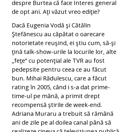
despre Burtea că face Interes general
de opt ani. Aţi văzut vreo ediţie?
Dacă Eugenia Vodă şi Cătălin
Ştefănescu au căpătat o oarecare
notorietate reuşind, ei ştiu cum, să-şi
ţină talk-show-urile la locurile lor, alte
„feţe“ cu potenţial ale TVR au fost
pedepsite pentru ceea ce au făcut
bun. Mihai Rădulescu, care a făcut
rating în 2005, când i s-a dat prime-
time-ul pe mână, a primit drept
recompensă ştirile de week-end.
Adriana Muraru a trebuit să rămână
ani de zile pe al doilea canal până să
realizeze cineva că televiziunea publică