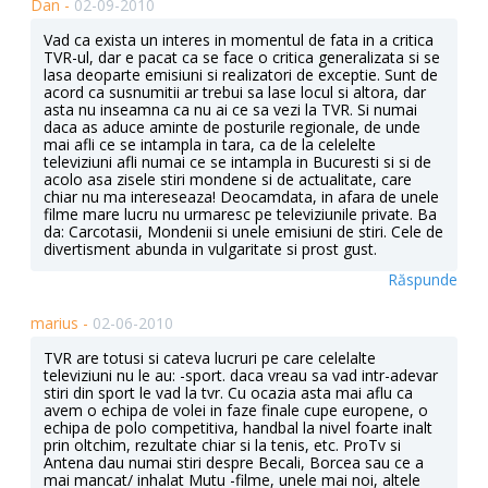
Dan -
02-09-2010
Vad ca exista un interes in momentul de fata in a critica
TVR-ul, dar e pacat ca se face o critica generalizata si se
lasa deoparte emisiuni si realizatori de exceptie. Sunt de
acord ca susnumitii ar trebui sa lase locul si altora, dar
asta nu inseamna ca nu ai ce sa vezi la TVR. Si numai
daca as aduce aminte de posturile regionale, de unde
mai afli ce se intampla in tara, ca de la celelelte
televiziuni afli numai ce se intampla in Bucuresti si si de
acolo asa zisele stiri mondene si de actualitate, care
chiar nu ma intereseaza! Deocamdata, in afara de unele
filme mare lucru nu urmaresc pe televiziunile private. Ba
da: Carcotasii, Mondenii si unele emisiuni de stiri. Cele de
divertisment abunda in vulgaritate si prost gust.
Răspunde
marius -
02-06-2010
TVR are totusi si cateva lucruri pe care celelalte
televiziuni nu le au: -sport. daca vreau sa vad intr-adevar
stiri din sport le vad la tvr. Cu ocazia asta mai aflu ca
avem o echipa de volei in faze finale cupe europene, o
echipa de polo competitiva, handbal la nivel foarte inalt
prin oltchim, rezultate chiar si la tenis, etc. ProTv si
Antena dau numai stiri despre Becali, Borcea sau ce a
mai mancat/ inhalat Mutu -filme, unele mai noi, altele