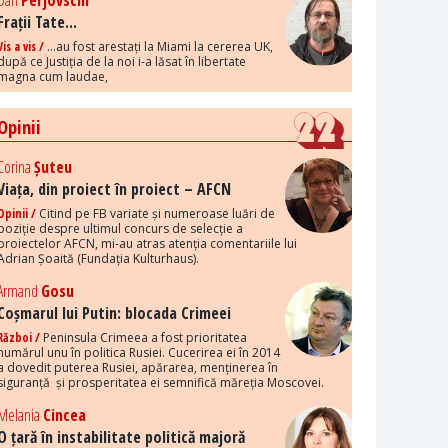
Dan
Perjovschi
Frații Tate...
Vis a vis /
...au fost arestați la Miami la cererea UK,
după ce Justiția de la noi i-a lăsat în libertate
magna cum laudae,
Opinii
Corina
Șuteu
Viața, din proiect în proiect – AFCN
Opinii /
Citind pe FB variate și numeroase luări de
poziție despre ultimul concurs de selecție a
proiectelor AFCN, mi-au atras atenția comentariile lui
Adrian Șoaită (Fundația Kulturhaus).
Armand
Gosu
Coșmarul lui Putin: blocada Crimeei
Război /
Peninsula Crimeea a fost prioritatea
numărul unu în politica Rusiei. Cucerirea ei în 2014
a dovedit puterea Rusiei, apărarea, menținerea în
siguranță și prosperitatea ei semnifică măreția Moscovei.
Melania
Cincea
O țară în instabilitate politică majoră