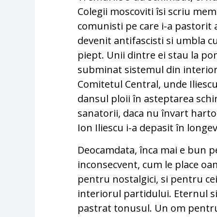
Colegii moscoviti îsi scriu me
comunisti pe care i-a pastorit 
devenit antifascisti si umbla c
piept. Unii dintre ei stau la 
subminat sistemul din interior.
Comitetul Central, unde Iliescu
dansul ploii în asteptarea schim
sanatorii, daca nu învart harto
Ion Iliescu i-a depasit în longev
Deocamdata, înca mai e bun pe
inconsecvent, cum le place oam
pentru nostalgici, si pentru ce
interiorul partidului. Eternul s
pastrat tonusul. Un om pentru 