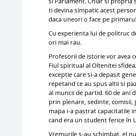
si Parlament. Chiar si propria 
ti devina simpatic acest person
daca uneori o face pe primarul,
Cu experienta lui de politruc de
ori mai rau.
Profesorii de istorie vor avea c
Fiul spiritual al Oltenitei sfi
exceptie care si-a depasit gener
repetand ce au spus altii si pa
al muncii de partid. 60 de ani 
prin plenare, sedinte, comisii,
mapa i-a pastrat capacitatile in
cand era un student ferice în 
Vremurile s-au schimbat, el nu