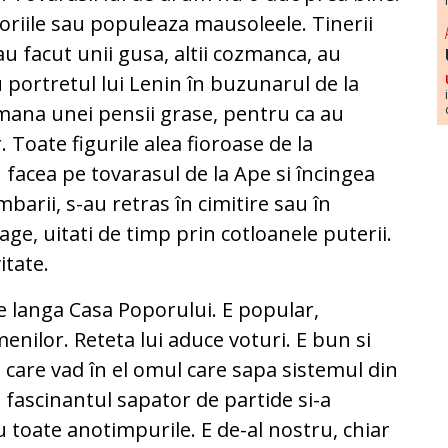
moriile sau populeaza mausoleele. Tinerii
au facut unii gusa, altii cozmanca, au
u portretul lui Lenin în buzunarul de la
pomana unei pensii grase, pentru ca au
 Toate figurile alea fioroase de la
 facea pe tovarasul de la Ape si încingea
barii, s-au retras în cimitire sau în
age, uitati de timp prin cotloanele puterii.
itate.
 langa Casa Poporului. E popular,
enilor. Reteta lui aduce voturi. E bun si
i care vad în el omul care sapa sistemul din
i fascinantul sapator de partide si-a
toate anotimpurile. E de-al nostru, chiar