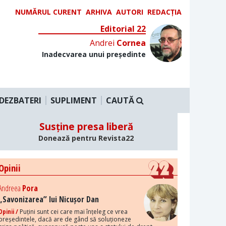
NUMĂRUL CURENT
ARHIVA
AUTORI
REDACȚIA
Editorial 22
Andrei
Cornea
Inadecvarea unui președinte
DEZBATERI
SUPLIMENT
CAUTĂ
Susține presa liberă
Donează pentru Revista22
Opinii
Andreea
Pora
„Savonizarea” lui Nicușor Dan
Opinii /
Puțini sunt cei care mai înțeleg ce vrea
președintele, dacă are de gând să soluționeze