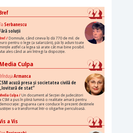
Bref
Tia
Serbanescu
Fără soluții
Bref /
Domnule, când cineva îți dă 770 de mil. de
euro pentru o lege (a salarizării), păi îți aduni toate
mințile astfel ca legea să arate cât mai bine posibil.
Mai ales când ai ani întregi la dispoziție.
Media Culpa
Brîndușa
Armanca
CSM acuză presa și societatea civilă de
„lovitură de stat”
Media Culpa /
Un document al Secției de judecători
a CSM a pus în plină lumină o realitate amară pentru
democrație: gruparea care conduce în prezent destinele
justiției s-a transformat într-o oligarhie periculoasă.
Vis a Vis