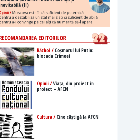
inevitabilă (II)
Opinii /
Moscova este încă suficient de puternică
pentru a destabiliza un stat mai slab și suficient de abilă
pentru a-i convinge pe ceilalți că nu merită să-l apere.
RECOMANDAREA EDITORILOR
Război /
Coșmarul lui Putin:
blocada Crimeei
Opinii /
Viața, din proiect în
proiect – AFCN
Cultura /
Cine câștigă la AFCN