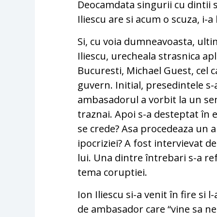
Deocamdata singurii cu dintii s
Iliescu are si acum o scuza, i-a
Si, cu voia dumneavoasta, ulti
Iliescu, urecheala strasnica a
Bucuresti, Michael Guest, cel ca
guvern. Initial, presedintele s
ambasadorul a vorbit la un s
traznai. Apoi s-a desteptat în
se crede? Asa procedeaza un a
ipocriziei? A fost intervievat 
lui. Una dintre întrebari s-a r
tema coruptiei.
Ion Iliescu si-a venit în fire si
de ambasador care “vine sa ne 