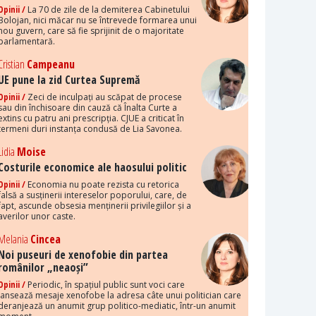
Opinii /
La 70 de zile de la demiterea Cabinetului
Bolojan, nici măcar nu se întrevede formarea unui
nou guvern, care să fie sprijinit de o majoritate
parlamentară.
Cristian
Campeanu
UE pune la zid Curtea Supremă
Opinii /
Zeci de inculpați au scăpat de procese
sau din închisoare din cauză că Înalta Curte a
extins cu patru ani prescripția. CJUE a criticat în
termeni duri instanța condusă de Lia Savonea.
Lidia
Moise
Costurile economice ale haosului politic
Opinii /
Economia nu poate rezista cu retorica
falsă a susținerii intereselor poporului, care, de
fapt, ascunde obsesia menținerii privilegiilor și a
averilor unor caste.
Melania
Cincea
Noi puseuri de xenofobie din partea
românilor „neaoși”
Opinii /
Periodic, în spațiul public sunt voci care
lansează mesaje xenofobe la adresa câte unui politician care
deranjează un anumit grup politico-mediatic, într-un anumit