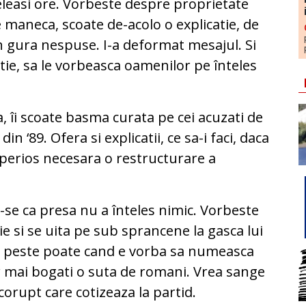
aceleasi ore. Vorbeste despre proprietate
maneca, scoate de-acolo o explicatie, de
în gura nespuse. I-a deformat mesajul. Si
stie, sa le vorbeasca oamenilor pe înteles
.
, îi scoate basma curata pe cei acuzati de
n ‘89. Ofera si explicatii, ce sa-i faci, daca
mperios necesara o restructurare a
se ca presa nu a înteles nimic. Vorbeste
e si se uita pe sub sprancene la gasca lui
rita peste poate cand e vorba sa numeasca
r mai bogati o suta de romani. Vrea sange
corupt care cotizeaza la partid.