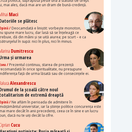
criza politică, suprapusă peste una a statului de drept
și, mai ales, dacă mai are un dram de bună-credință.
Mihai
Maci
Datoriile se plătesc
Opinii /
Deocamdată e liniștit: vorbește monoton,
nu spune mare lucru, dar lasă să se înțeleagă ce
trebuie, dă din mâini și se uită aiurea; pe scurt – e ca
pătrunjelul în supă: nici în plus, nici în minus.
Marina
Dumitrescu
Urma și urmarea
Eseu /
Prezentul continuu, starea de prezență
recomandată în orice spiritualitate, nu presupune
indiferența față de urma lăsată sau de consecințele ei.
Raluca
Alexandrescu
Drumul de la școală către noul
totalitarism de extremă dreaptă
Opinii /
Ne aflăm în perioada de admitere în
învățământul universitar, iar la științe politice concurența este
mai mare decât în anii precedenți, ceea ce în sine e un lucru
bun, dacă nu te uiți decât la cifre.
Ciprian
Cucu
Narațiuni putiniste: Rusia măreață și