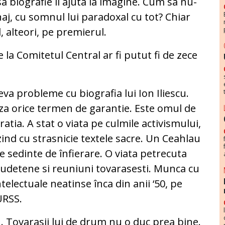
sa biografie îl ajuta la imagine. Cum sa nu-
aj, cu somnul lui paradoxal cu tot? Chiar
 alteori, pe premierul.
 la Comitetul Central ar fi putut fi de zece
eva probleme cu biografia lui Ion Iliescu.
deaza orice termen de garantie. Este omul de
atia. A stat o viata pe culmile activismului,
zind cu strasnicie textele sacre. Un Ceahlau
de sedinte de înfierare. O viata petrecuta
 judetene si reuniuni tovarasesti. Munca cu
telectuale neatinse înca din anii ‘50, pe
URSS.
. Tovarasii lui de drum nu o duc prea bine.