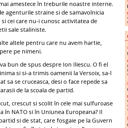
 mai amestece în treburile noastre interne.
agenturile straine si de samavolnicia
 si cei care nu-i cunosc activitatea de
tii sale staliniste.
ulte altele pentru care nu avem hartie,
upere pe nimeni.
a bun de spus despre Ion Iliescu. O fi el
 inima si si-a trimis oamenii la Versoix, sa-l
at sa se cruceasca, desi o face repede sa
rasii de la scoala de partid.
cut, crescut si scolit în cele mai sulfuroase
a în NATO si în Uniunea Europeana? Il
partid si de stat, care fosgaie pe la Guvern