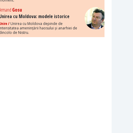
moment.
Armand
Gosu
Unirea cu Moldova: modele istorice
Unire /
Unirea cu Moldova depinde de
intensitatea amenințării haosului și anarhiei de
dincolo de Nistru.