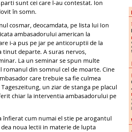
parti sunt cei care l-au contestat. Ion
 lovit în somn.
mul cosmar, deocamdata, pe lista lui Ion
plicata ambasadorului american la
re i-a pus pe jar pe anticoruptii de la
-a tinut departe. A suras nervos,
eminar. La un seminar se spun multe
 el romanul din somnul cel de moarte. Cine
mbasador care trebuie sa fie culmea
de Tageszeitung, un ziar de stanga pe placul
eferit chiar la interventia ambasadorului pe
 l-a înfierat cum numai el stie pe arogantul
dea noua lectii in materie de lupta