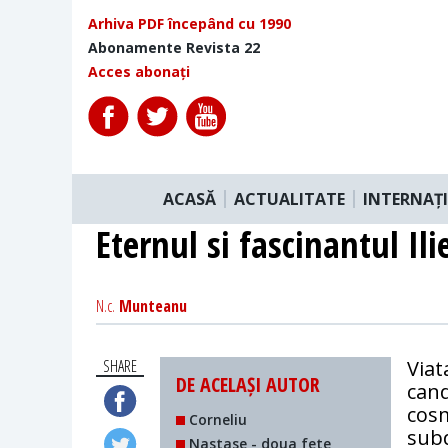
Arhiva PDF începând cu 1990
Abonamente Revista 22
Acces abonați
ACASĂ
ACTUALITATE
INTERNAȚ
Eternul si fascinantul Ili
N.c.
Munteanu
SHARE
Viat
DE ACELAȘI AUTOR
cand
cosm
Corneliu
subd
Nastase - doua fete