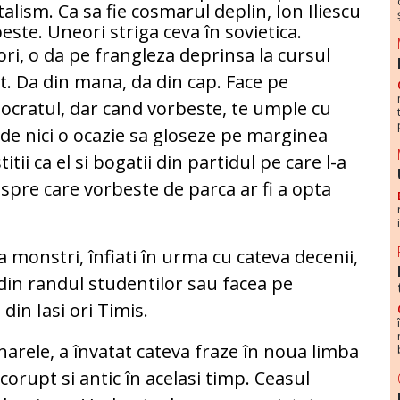
talism. Ca sa fie cosmarul deplin, Ion Iliescu
este. Uneori striga ceva în sovietica.
ori, o da pe frangleza deprinsa la cursul
t. Da din mana, da din cap. Face pe
cratul, dar cand vorbeste, te umple cu
rde nici o ocazie sa gloseze pe marginea
titii ca el si bogatii din partidul pe care l-a
spre care vorbeste de parca ar fi a opta
a monstri, înfiati în urma cu cateva decenii,
 din randul studentilor sau facea pe
din Iasi ori Timis.
narele, a învatat cateva fraze în noua limba
icorupt si antic în acelasi timp. Ceasul