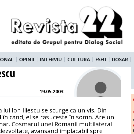
IONAL
OPINII
INTERVIU
CULTURA
ESEU
DOSAR
escu
19.05.2003
a lui Ion Iliescu se scurge ca un vis. Din
 în cand, el se rasuceste în somn. Are un
ar. Cosmarul unei Romanii multilateral
ezvoltate, avansand implacabil spre