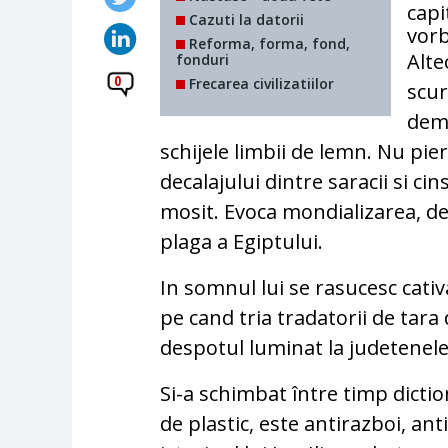
capi
Cazuti la datorii
vorb
Reforma, forma, fond,
Alte
fonduri
0
Frecarea civilizatiilor
scur
demo
schijele limbii de lemn. Nu pie
decalajului dintre saracii si cins
mosit. Evoca mondializarea, de
plaga a Egiptului.
In somnul lui se rasucesc cativ
pe cand tria tradatorii de tara
despotul luminat la judetenele 
Si-a schimbat între timp dictio
de plastic, este antirazboi, ant