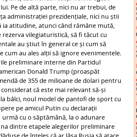
ui. Pe de altă parte, nici nu ar trebui, de
ța administrației prezidențiale, nici nu știi
să ia atitudine, atunci când rămâne mută,
ezerva vilegiaturistică, să fi tăcut cu
dentale au știut în general ce și cum să
e cum au ales alții să ignore evenimentele.
ile preliminare interne din Partidul
e american Donald Trump (proaspăt
mendă de 355 de milioane de dolari pentru
a considerat că este mai relevant să-și
a bâlci, noul model de pantofi de sport cu
supere pe amicul Putin cu declarații
în urmă cu o săptămână, la o adunare
una dintre etapele alegerilor preliminare
 dăduse de înțeles că ar lăsa Rusia să atace