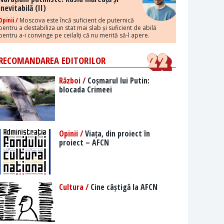
inevitabilă (II)
Opinii /
Moscova este încă suficient de puternică
pentru a destabiliza un stat mai slab și suficient de abilă
pentru a-i convinge pe ceilalți că nu merită să-l apere.
RECOMANDAREA EDITORILOR
Război /
Coșmarul lui Putin:
blocada Crimeei
Opinii /
Viața, din proiect în
proiect – AFCN
Cultura /
Cine câștigă la AFCN