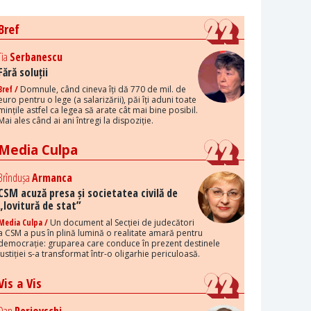
Bref
Tia
Serbanescu
Fără soluții
Bref /
Domnule, când cineva îți dă 770 de mil. de
euro pentru o lege (a salarizării), păi îți aduni toate
mințile astfel ca legea să arate cât mai bine posibil.
Mai ales când ai ani întregi la dispoziție.
Media Culpa
Brîndușa
Armanca
CSM acuză presa și societatea civilă de
„lovitură de stat”
Media Culpa /
Un document al Secției de judecători
a CSM a pus în plină lumină o realitate amară pentru
democrație: gruparea care conduce în prezent destinele
justiției s-a transformat într-o oligarhie periculoasă.
Vis a Vis