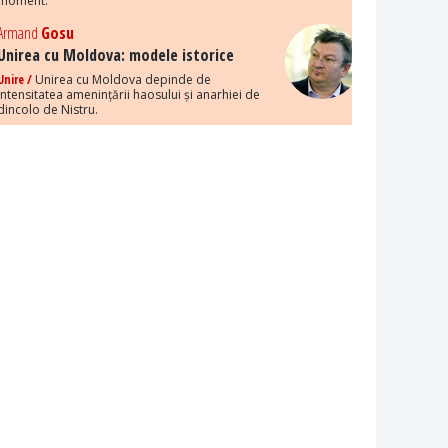
moment.
Armand
Gosu
Unirea cu Moldova: modele istorice
Unire /
Unirea cu Moldova depinde de
intensitatea amenințării haosului și anarhiei de
dincolo de Nistru.