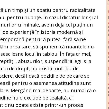
tă un timp și un spațiu pentru radicalitate
nul pentru nuanțe. În cazul dictaturilor și al
murilor criminale, avem deja cel puțin un
l de experiență în istoria modernă și
emporană pentru a putea, fără să ne
lăm prea tare, să spunem că nuanțele nu-
ăsesc lesne locul în tablou. În fața crimei,
eptății, abuzurilor, suspendării legii și a
ului de drept, nu există mult loc de
ciere, decât dacă pozițiile de pe care se
ează pentru o asemenea atitudine sunt
lare. Mergând mai departe, nu numai că o
udine nu o exclude pe cealaltă, ci
entic nu poate exista printr-un proces