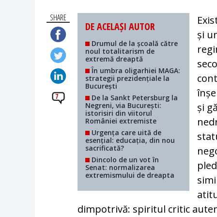
SHARE
Exis
DE ACELAȘI AUTOR
și u
Drumul de la școală către
regi
noul totalitarism de
extremă dreaptă
seco
În umbra oligarhiei MAGA:
cont
strategii prezidențiale la
București
înșe
7
De la Sankt Petersburg la
Negreni, via București:
și g
istorisiri din viitorul
nedr
României extremiste
Urgența care uită de
stat
esențial: educația, din nou
sacrificată?
nego
Dincolo de un vot în
pled
Senat: normalizarea
extremismului de dreapta
simi
atit
dimpotrivă: spiritul critic aut