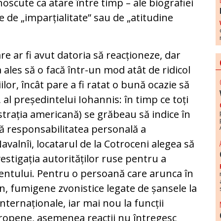
oscute ca atare între timp – ale biografiei
ve de „imparțialitate” sau de „atitudine
care ar fi avut datoria să reacționeze, dar
 a ales să o facă într-un mod atât de ridicol
ilor, încât pare a fi ratat o bună ocazie să
 al președintelui Iohannis: în timp ce toți
strația americană) se grăbeau să indice în
ță responsabilitatea personală a
avalnîi, locatarul de la Cotroceni alegea să
estigația autorităților ruse pentru a
entului. Pentru o persoană care arunca în
an, fumigene zvonistice legate de șansele la
internaționale, iar mai nou la funcții
ropene, asemenea reacții nu întregesc