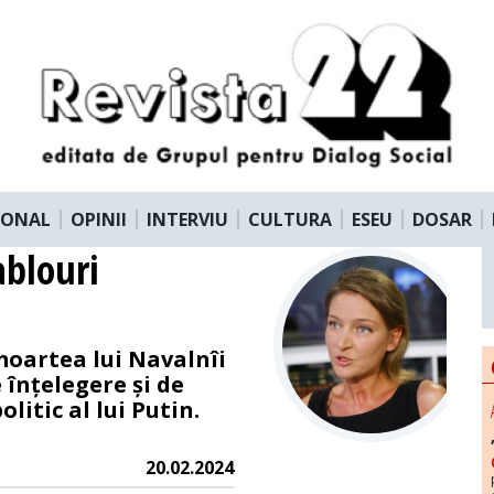
IONAL
OPINII
INTERVIU
CULTURA
ESEU
DOSAR
ablouri
 moartea lui Navalnîi
 înțelegere și de
litic al lui Putin.
20.02.2024