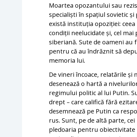
Moartea opozantului sau rezis
specialiști în spațiul sovietic ș
există instituția opoziției: cee
condiții neelucidate și, cel mai
siberiană. Sute de oameni au f
pentru că au îndrăznit să depun
memoria lui.
De vineri încoace, relatările și 
desenează o hartă a nivelurilor
regimului politic al lui Putin. S
drept – care califică fără ezitar
desemnează pe Putin ca respon
rus. Sunt, pe de altă parte, cei
pledoaria pentru obiectivitate