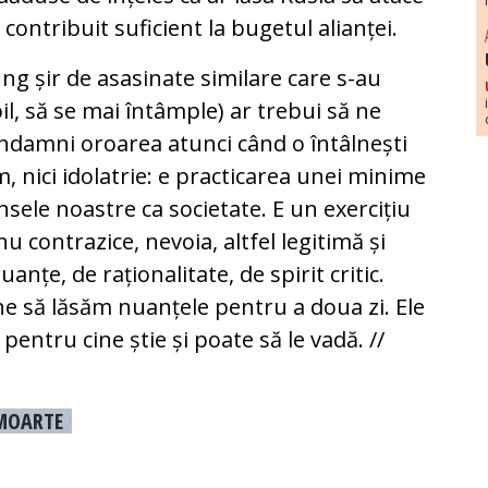
ntribuit suficient la bugetul alianței.
ung șir de asasinate similare care s-au
, să se mai întâmple) ar trebui să ne
ondamni oroarea atunci când o întâlnești
sm, nici idolatrie: e practicarea unei minime
sele noastre ca societate. E un exercițiu
 contrazice, nevoia, altfel legitimă și
țe, de raționalitate, de spirit critic.
ine să lăsăm nuanțele pentru a doua zi. Ele
, pentru cine știe și poate să le vadă.
//
MOARTE