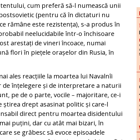
tentului, cum preferă să-l numească unii
i postsovietic (pentru că în dictaturi nu
a ce rămâne este rezistența), s-a produs în
 probabil neelucidabile într-o închisoare
ost arestați de vineri încoace, numai
ă flori în piețele orașelor din Rusia, în
mai ales reacțiile la moartea lui Navalnîi
 de înțelegere și de interpretare a naturii
unt, pe de o parte, vocile – majoritare, ce-i
e știrea drept asasinat politic și care-l
sabil direct pentru moartea disidentului
 mai puțini, dar cu atât mai bizari, în
 care se grăbesc să evoce episoadele