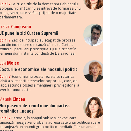
Opinii /
La 70 de zile de la demiterea Cabinetului
Bolojan, nici măcar nu se întrevede formarea unui
nou guvern, care să fie sprijinit de o majoritate
parlamentară.
Cristian
Campeanu
UE pune la zid Curtea Supremă
Opinii /
Zeci de inculpați au scăpat de procese
sau din închisoare din cauză că Înalta Curte a
extins cu patru ani prescripția. CJUE a criticat în
termeni duri instanța condusă de Lia Savonea.
Lidia
Moise
Costurile economice ale haosului politic
Opinii /
Economia nu poate rezista cu retorica
falsă a susținerii intereselor poporului, care, de
fapt, ascunde obsesia menținerii privilegiilor și a
averilor unor caste.
Melania
Cincea
Noi puseuri de xenofobie din partea
românilor „neaoși”
Opinii /
Periodic, în spațiul public sunt voci care
lansează mesaje xenofobe la adresa câte unui politician care
deranjează un anumit grup politico-mediatic, într-un anumit