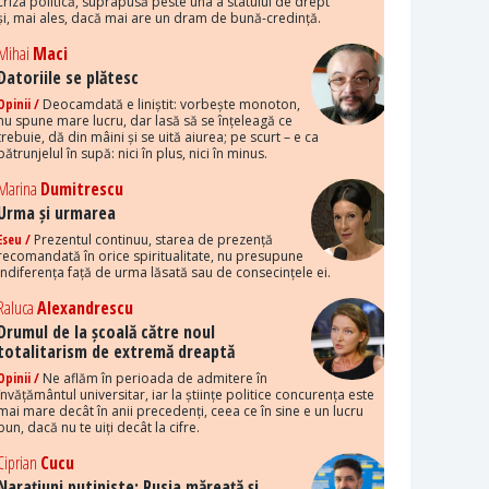
criza politică, suprapusă peste una a statului de drept
și, mai ales, dacă mai are un dram de bună-credință.
Mihai
Maci
Datoriile se plătesc
Opinii /
Deocamdată e liniștit: vorbește monoton,
nu spune mare lucru, dar lasă să se înțeleagă ce
trebuie, dă din mâini și se uită aiurea; pe scurt – e ca
pătrunjelul în supă: nici în plus, nici în minus.
Marina
Dumitrescu
Urma și urmarea
Eseu /
Prezentul continuu, starea de prezență
recomandată în orice spiritualitate, nu presupune
indiferența față de urma lăsată sau de consecințele ei.
Raluca
Alexandrescu
Drumul de la școală către noul
totalitarism de extremă dreaptă
Opinii /
Ne aflăm în perioada de admitere în
învățământul universitar, iar la științe politice concurența este
mai mare decât în anii precedenți, ceea ce în sine e un lucru
bun, dacă nu te uiți decât la cifre.
Ciprian
Cucu
Narațiuni putiniste: Rusia măreață și