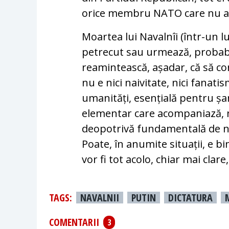
orice membru NATO care nu a co
Moartea lui Navalnîi (într-un l
petrecut sau urmează, probabil
reamintească, așadar, că să c
nu e nici naivitate, nici fanati
umanități, esențială pentru șan
elementar care acompaniază, nu
deopotrivă fundamentală de nuan
Poate, în anumite situații, e b
vor fi tot acolo, chiar mai clare
TAGS:
NAVALNII
PUTIN
DICTATURA
COMENTARII
3