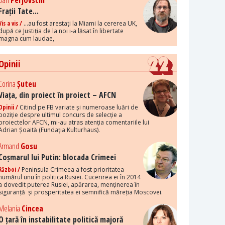
Dan
Perjovschi
Frații Tate...
Vis a vis /
...au fost arestați la Miami la cererea UK,
după ce Justiția de la noi i-a lăsat în libertate
magna cum laudae,
Opinii
Corina
Șuteu
Viața, din proiect în proiect – AFCN
Opinii /
Citind pe FB variate și numeroase luări de
poziție despre ultimul concurs de selecție a
proiectelor AFCN, mi-au atras atenția comentariile lui
Adrian Șoaită (Fundația Kulturhaus).
Armand
Gosu
Coșmarul lui Putin: blocada Crimeei
Război /
Peninsula Crimeea a fost prioritatea
numărul unu în politica Rusiei. Cucerirea ei în 2014
a dovedit puterea Rusiei, apărarea, menținerea în
siguranță și prosperitatea ei semnifică măreția Moscovei.
Melania
Cincea
O țară în instabilitate politică majoră