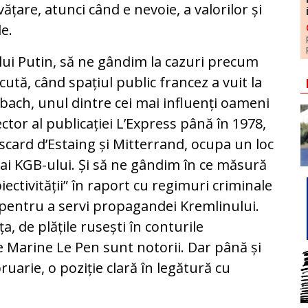
ățare, atunci când e nevoie, a valorilor și
e.
lui Putin, să ne gândim la cazuri precum
ută, când spațiul public francez a vuit la
mbach, unul dintre cei mai influenți oameni
ector al publicației L’Express până în 1978,
scard d’Estaing și Mitterrand, ocupa un loc
 ai KGB-ului. Și să ne gândim în ce măsură
ctivității” în raport cu regimuri criminale
e pentru a servi propagandei Kremlinului.
ța, de plățile rusești în conturile
e Marine Le Pen sunt notorii. Dar până și
ruarie, o poziție clară în legătură cu