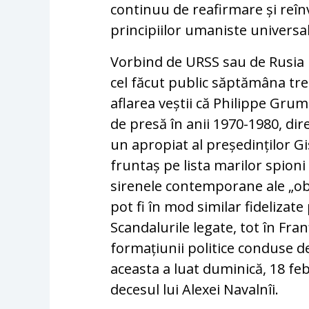
continuu de reafirmare și reînv
principiilor umaniste universal
Vorbind de URSS sau de Rusia 
cel făcut public săptămâna trec
aflarea veștii că Philippe Gru
de presă în anii 1970-1980, dir
un apropiat al președinților Gi
fruntaș pe lista marilor spioni
sirenele contemporane ale „obie
pot fi în mod similar fidelizat
Scandalurile legate, tot în Fran
formațiunii politice conduse d
aceasta a luat duminică, 18 feb
decesul lui Alexei Navalnîi.