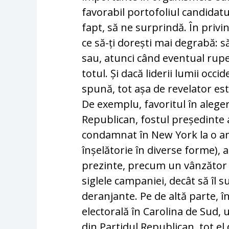
favorabil portofoliul candidatul
fapt, să ne surprindă. În privin
ce să-ți dorești mai degrabă: 
sau, atunci când eventual rupe r
totul. Și dacă liderii lumii occi
spună, tot așa de revelator est
De exemplu, favoritul în aleger
Republican, fostul președint
condamnat în New York la o a
înșelătorie în diverse forme), 
prezinte, precum un vânzător l
siglele campaniei, decât să îl 
deranjante. Pe de altă parte, 
electorală în Carolina de Sud, 
din Partidul Republican, tot el