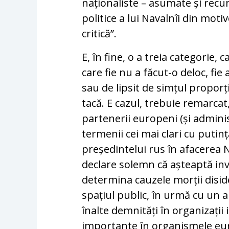
naționaliste – asumate și recun
politice a lui Navalnîi din moti
critică”.
E, în fine, o a treia categorie, 
care fie nu a făcut-o deloc, fie
sau de lipsit de simțul proporți
tacă. E cazul, trebuie remarcat,
partenerii europeni (și admini
termenii cei mai clari cu putin
președintelui rus în afacerea N
declare solemn că așteaptă inv
determina cauzele morții disid
spațiul public, în urmă cu un 
înalte demnități în organizații 
importante în organismele eu