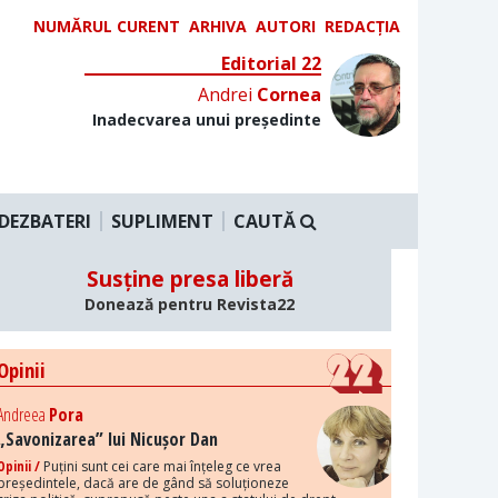
NUMĂRUL CURENT
ARHIVA
AUTORI
REDACȚIA
Editorial 22
Andrei
Cornea
Inadecvarea unui președinte
DEZBATERI
SUPLIMENT
CAUTĂ
Susține presa liberă
Donează pentru Revista22
Opinii
Andreea
Pora
„Savonizarea” lui Nicușor Dan
Opinii /
Puțini sunt cei care mai înțeleg ce vrea
președintele, dacă are de gând să soluționeze