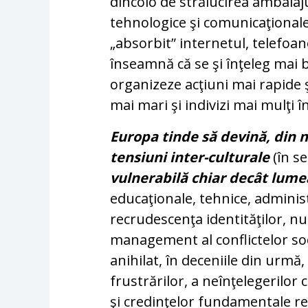
dincolo de strălucirea ambalaju
tehnologice şi comunicaţionale.
„absorbit” internetul, telefoan
înseamnă că se şi înţeleg mai b
organizeze acţiuni mai rapide 
mai mari şi indivizi mai mulţi 
Europa tinde să devină, din ne
tensiuni inter-culturale
(în s
vulnerabilă chiar decât lum
educaţionale, tehnice, adminis
recrudescenţa identităţilor, n
management al conflictelor soc
anihilat, în deceniile din urmă,
frustrărilor, a neînţelegerilor c
şi credinţelor fundamentale reî