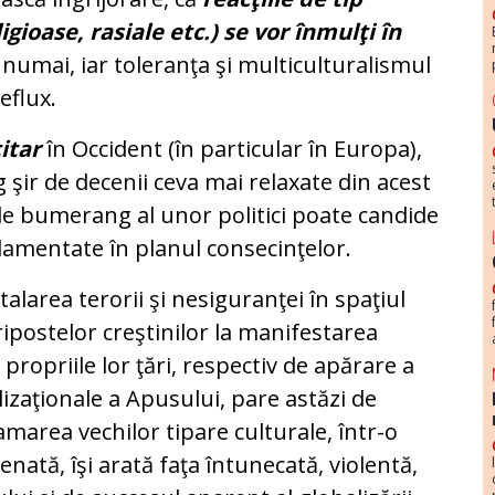
igioase, rasiale etc.) se vor înmulţi în
 numai, iar toleranţa şi multiculturalismul
eflux.
itar
în Occident (în particular în Europa),
g şir de decenii ceva mai relaxate din acest
de bumerang al unor politici poate candide
ndamentate în planul consecinţelor.
stalarea terorii şi nesiguranţei în spaţiul
 ripostelor creştinilor la manifestarea
 propriile lor ţări, respectiv de apărare a
vilizaţionale a Apusului, pare astăzi de
marea vechilor tipare culturale, într-o
enată, îşi arată faţa întunecată, violentă,