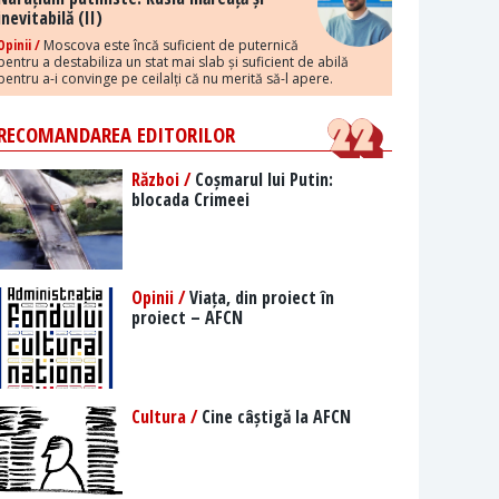
inevitabilă (II)
Opinii /
Moscova este încă suficient de puternică
pentru a destabiliza un stat mai slab și suficient de abilă
pentru a-i convinge pe ceilalți că nu merită să-l apere.
RECOMANDAREA EDITORILOR
Război /
Coșmarul lui Putin:
blocada Crimeei
Opinii /
Viața, din proiect în
proiect – AFCN
Cultura /
Cine câștigă la AFCN