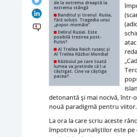
de la extrema dreaptă la
împo
extrema stângă
(sca
Banditul și tiranul. Rusia,
fără soluții. Tragedia unui
(adi
„popor-momâie”
4
Delirul Rusiei. Este
schi
posibilă trezirea post-
atac
Putin?
Al Treilea Reich rusesc și
reda
Al Treilea Război Mondial
„Cad
Războiul pe care toată
lumea va pretinde că l-a
Tero
câștigat. Cine va câștiga
pacea?
popu
isla
detonantă şi mai nocivă, într-o 
nouă paradigmă pentru viitor
La ora la care scriu aceste rân
împotriva jurnaliştilor este pe 