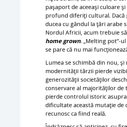
paşaport de aceeaşi culoare şi
profund diferiţi cultural. Dac
ducea cu gândul la ţări arabe 
Nordul Africii, acum trebuie s
home grown
. „Melting pot”-u
se pare că nu mai funcţionează
Lumea se schimbă din nou, şi 
modernităţii târzii pierde vizib
generozităţii societăţilor desch
conservare al majorităţilor de t
pierde controlul istoric asupra
dificultate această mutaţie de c
recunosc ca fiind reală.
Îndrăznesc să anticipez, cu fir