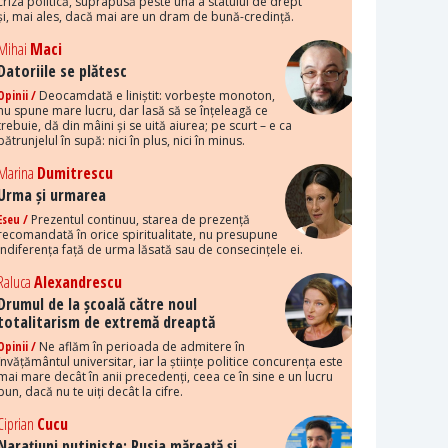
criza politică, suprapusă peste una a statului de drept
și, mai ales, dacă mai are un dram de bună-credință.
Mihai
Maci
Datoriile se plătesc
Opinii /
Deocamdată e liniștit: vorbește monoton,
nu spune mare lucru, dar lasă să se înțeleagă ce
trebuie, dă din mâini și se uită aiurea; pe scurt – e ca
pătrunjelul în supă: nici în plus, nici în minus.
Marina
Dumitrescu
Urma și urmarea
Eseu /
Prezentul continuu, starea de prezență
recomandată în orice spiritualitate, nu presupune
indiferența față de urma lăsată sau de consecințele ei.
Raluca
Alexandrescu
Drumul de la școală către noul
totalitarism de extremă dreaptă
Opinii /
Ne aflăm în perioada de admitere în
învățământul universitar, iar la științe politice concurența este
mai mare decât în anii precedenți, ceea ce în sine e un lucru
bun, dacă nu te uiți decât la cifre.
Ciprian
Cucu
Narațiuni putiniste: Rusia măreață și