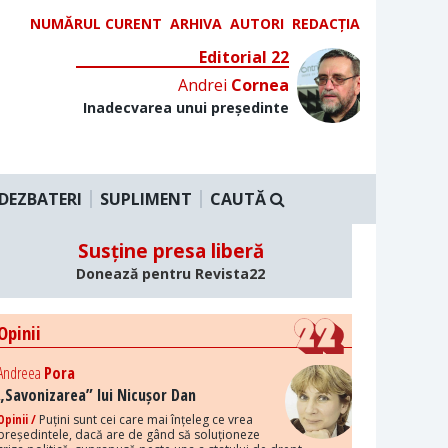
NUMĂRUL CURENT
ARHIVA
AUTORI
REDACȚIA
Editorial 22
Andrei
Cornea
Inadecvarea unui președinte
DEZBATERI
SUPLIMENT
CAUTĂ
Susține presa liberă
Donează pentru Revista22
Opinii
Andreea
Pora
„Savonizarea” lui Nicușor Dan
Opinii /
Puțini sunt cei care mai înțeleg ce vrea
președintele, dacă are de gând să soluționeze