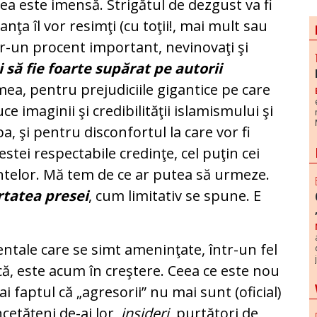
rea este imensă. Strigătul de dezgust va fi
nţa îl vor resimţi (cu toţii!, mai mult sau
tr-un procent important, nevinovaţi şi
i să fie foarte supărat pe autorii
mea, pentru prejudiciile gigantice pe care
e imaginii şi credibilităţii islamismului şi
a, şi pentru disconfortul la care vor fi
cestei respectabile credinţe, cel puţin cei
ntelor. Mă tem de ce ar putea să urmeze.
ertatea presei
, cum limitativ se spune. E
entale care se simt ameninţate, într-un fel
rică, este acum în creştere. Ceea ce este nou
ai faptul că „agresorii” nu mai sunt (oficial)
oncetăţeni de-ai lor,
insideri
, purtători de