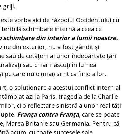
griji.
 este vorba aici de războiul Occidentului cu
o teribilă schimbare internă a ceea ce
o schimbare din interior a lumii noastre.
ine din exterior, nu a fost gândit şi
 sau de cetăţeni ai unor îndepărtate ţări
ralizaţi sau chiar născuţi în lumea
i pe care nu o (mai) simt ca fiind a lor.
t, o soluţionare a acestui conflict intern al
ntâmplat azi la Paris, tragedia de la Charlie
lor, ci o reflectare sinistră a unor realităţi
 luptei
Franţa contra Franţa
, care se poate
te, Marea Britanie sau Germania. Pentru că
ână acum, cu toate succesele sale