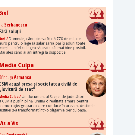
Bref
Tia
Serbanescu
Fără soluții
Bref /
Domnule, când cineva îți dă 770 de mil. de
euro pentru o lege (a salarizării), păi îți aduni toate
mințile astfel ca legea să arate cât mai bine posibil.
Mai ales când ai ani întregi la dispoziție.
Media Culpa
Brîndușa
Armanca
CSM acuză presa și societatea civilă de
„lovitură de stat”
Media Culpa /
Un document al Secției de judecători
a CSM a pus în plină lumină o realitate amară pentru
democrație: gruparea care conduce în prezent destinele
justiției s-a transformat într-o oligarhie periculoasă.
Vis a Vis