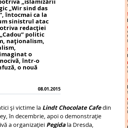
otriva „islamizării
ic „Wir sind das
, întocmai ca la
um sinistrul atac
potriva redacţiei
„Cadou” politic
m, naţionalism,
alism,
 imaginat o
ocivă, într-o
onfuză, o nouă
08.01.2015
tici şi victime la
Lindt Chocolate Cafe
din
ey, în decembrie, apoi o demonstraţie
vă a organizaţiei
Pegida
la Dresda,