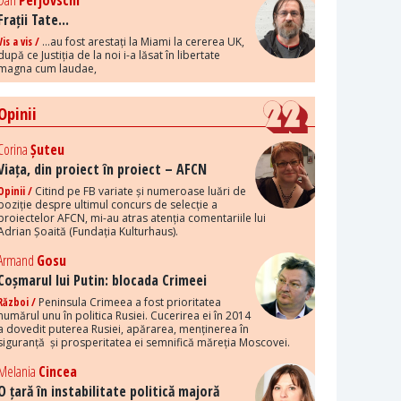
Dan
Perjovschi
Frații Tate...
Vis a vis /
...au fost arestați la Miami la cererea UK,
după ce Justiția de la noi i-a lăsat în libertate
magna cum laudae,
Opinii
Corina
Șuteu
Viața, din proiect în proiect – AFCN
Opinii /
Citind pe FB variate și numeroase luări de
poziție despre ultimul concurs de selecție a
proiectelor AFCN, mi-au atras atenția comentariile lui
Adrian Șoaită (Fundația Kulturhaus).
Armand
Gosu
Coșmarul lui Putin: blocada Crimeei
Război /
Peninsula Crimeea a fost prioritatea
numărul unu în politica Rusiei. Cucerirea ei în 2014
a dovedit puterea Rusiei, apărarea, menținerea în
siguranță și prosperitatea ei semnifică măreția Moscovei.
Melania
Cincea
O țară în instabilitate politică majoră