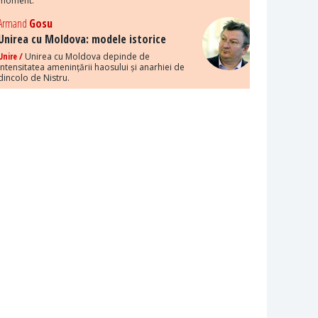
moment.
Armand
Gosu
Unirea cu Moldova: modele istorice
Unire /
Unirea cu Moldova depinde de
intensitatea amenințării haosului și anarhiei de
dincolo de Nistru.