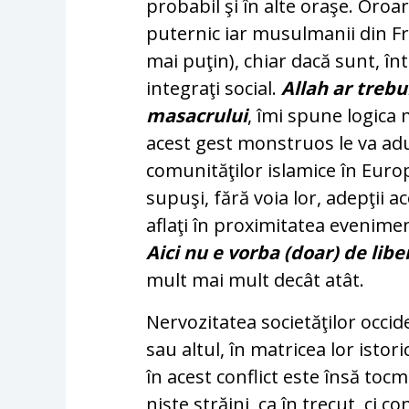
probabil şi în alte oraşe. Oroa
puternic iar musulmanii din Fra
mai puţin), chiar dacă sunt, în
integraţi social.
Allah ar trebu
masacrului
, îmi spune logica 
acest gest monstruos le va aduc
comunităţilor islamice în Europ
supuşi, fără voia lor, adepţii a
aflaţi în proximitatea evenime
Aici nu e vorba (doar) de lib
mult mai mult decât atât.
Nervozitatea societăţilor occid
sau altul, în matricea lor isto
în acest conflict este însă tocm
nişte străini, ca în trecut, ci c