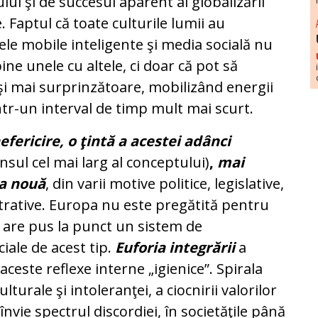
lui şi de succesul aparent al globalizării
 Faptul că toate culturile lumii au
ele mobile inteligente şi media socială nu
ine unele cu altele, ci doar că pot să
şi mai surprinzătoare, mobilizând energii
într-un interval de timp mult mai scurt.
fericire, o ţintă a acestei adânci
ensul cel mai larg al conceptului)
,
mai
ea nouă
, din varii motive politice, legislative,
trative. Europa nu este pregătită pentru
u are pus la punct un sistem de
iale de acest tip.
Euforia integrării
a
 aceste reflexe interne „igienice”. Spirala
ulturale şi intoleranţei, a ciocnirii valorilor
nvie spectrul discordiei, în societăţile până