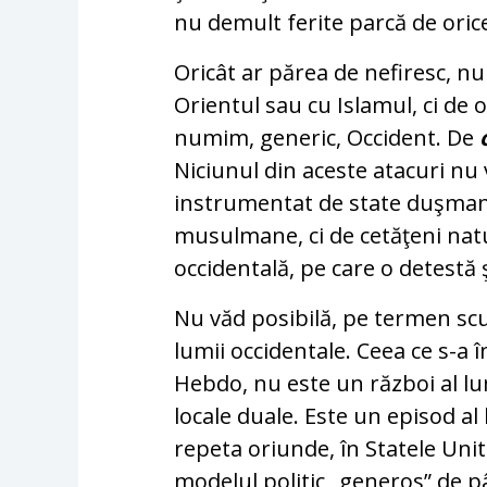
nu demult ferite parcă de orice 
Oricât ar părea de nefiresc, nu
Orientul sau cu Islamul, ci de 
numim, generic, Occident. De
Niciunul din aceste atacuri nu v
instrumentat de state duşmane
musulmane, ci de cetăţeni natu
occidentală, pe care o detestă ş
Nu văd posibilă, pe termen scur
lumii occidentale. Ceea ce s-a î
Hebdo, nu este un război al lumi
locale duale. Este un episod al
repeta oriunde, în Statele Uni
modelul politic „generos” de p