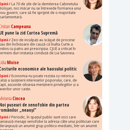
Opinii /
La 70 de zile de la demiterea Cabinetului
Bolojan, nici măcar nu se întrevede formarea unui
nou guvern, care să fie sprijinit de o majoritate
parlamentară.
Cristian
Campeanu
UE pune la zid Curtea Supremă
Opinii /
Zeci de inculpați au scăpat de procese
sau din închisoare din cauză că Înalta Curte a
extins cu patru ani prescripția. CJUE a criticat în
termeni duri instanța condusă de Lia Savonea.
Lidia
Moise
Costurile economice ale haosului politic
Opinii /
Economia nu poate rezista cu retorica
falsă a susținerii intereselor poporului, care, de
fapt, ascunde obsesia menținerii privilegiilor și a
averilor unor caste.
Melania
Cincea
Noi puseuri de xenofobie din partea
românilor „neaoși”
Opinii /
Periodic, în spațiul public sunt voci care
lansează mesaje xenofobe la adresa câte unui politician care
deranjează un anumit grup politico-mediatic, într-un anumit