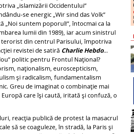
triva „islamizării Occidentului”
ndându-se energic „Wir sind das Volk”
că „Noi suntem poporul!”, întocmai ca la
mbarea lumii din 1989), iar acum sinistrul
 terorist din centrul Parisului, împotriva
cţiei revistei de satiră
Charlie Hebdo
…
ou” politic pentru Frontul Naţional?
rism, naţionalism, euroscepticism,
lism şi radicalism, fundamentalism
mic. Greu de imaginat o combinaţie mai
Europă care îşi caută, iritată şi confuză, o
.
duri, reacţia publică de protest la masacrul
cale să se coaguleze, în stradă, la Paris şi