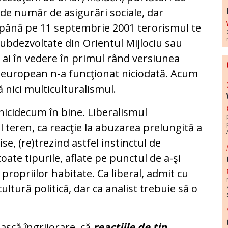
 de număr de asigurări sociale, dar
ă până pe 11 septembrie 2001 terorismul te
subdezvoltate din Orientul Mijlociu sau
ă ai în vedere în primul rând versiunea
l european n-a funcţionat niciodată. Acum
 nici multiculturalismul.
nicidecum în bine. Liberalismul
il teren, ca reacţie la abuzarea prelungită a
ise, (re)trezind astfel instinctul de
oate tipurile, aflate pe punctul de a-şi
 propriilor habitate. Ca liberal, admit cu
ultură politică, dar ca analist trebuie să o
ească îngrijorare, că
reacţiile de tip