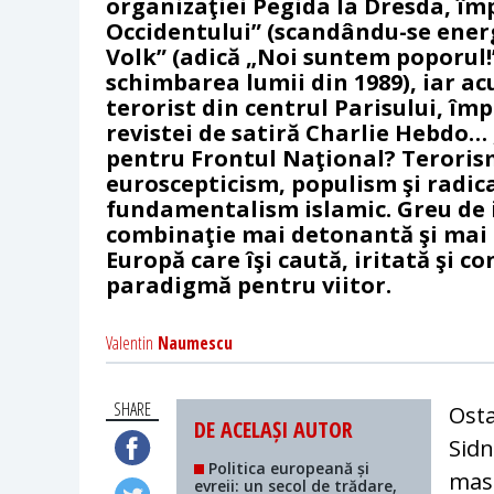
organizaţiei Pegida la Dresda, împ
Occidentului” (scandându-se energ
Volk” (adică „Noi suntem poporul!”
schimbarea lumii din 1989), iar ac
terorist din centrul Parisului, îm
revistei de satiră Charlie Hebdo… 
pentru Frontul Naţional? Teroris
euroscepticism, populism şi radic
fundamentalism islamic. Greu de
combinaţie mai detonantă şi mai n
Europă care îşi caută, iritată şi c
paradigmă pentru viitor.
Valentin
Naumescu
SHARE
Osta
DE ACELAȘI AUTOR
Sidn
Politica europeană și
masi
evreii: un secol de trădare,