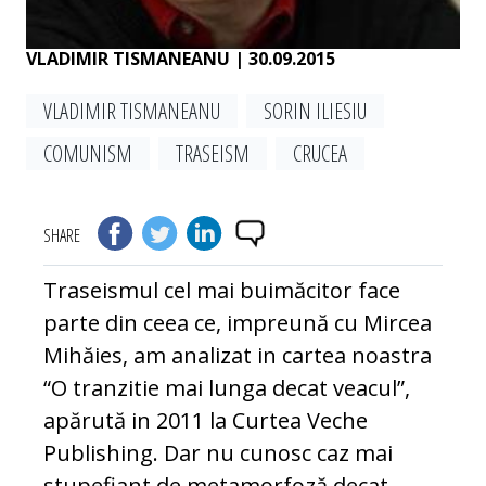
VLADIMIR TISMANEANU
| 30.09.2015
VLADIMIR TISMANEANU
SORIN ILIESIU
COMUNISM
TRASEISM
CRUCEA
SHARE
Traseismul cel mai buimăcitor face
parte din ceea ce, impreună cu Mircea
Mihăies, am analizat in cartea noastra
“O tranzitie mai lunga decat veacul”,
apărută in 2011 la Curtea Veche
Publishing. Dar nu cunosc caz mai
stupefiant de metamorfoză decat