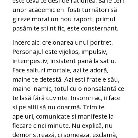
este ceva ce desfide ratiunea. Sa le ceri
unor academicieni fosti turnători să
gireze moral un nou raport, primul
pasămite stiintific, este consternant.
Incerc aici creionarea unui portret.
Personajul este vijelios, impulsiv,
intempestiv, insistent pană la satiu.
Face salturi mortale, azi te adoră,
maine te detestă. Azi esti fratele său,
maine inamic, totul cu o nonsalantă ce
te lasă fără cuvinte. Insomniac, ii face
si pe altii să nu doarmă. Trimite
apeluri, comunicate si manifeste la
fiecare cinci minute. Nu explică, nu
demonstrează, ci someaza, exclamă,