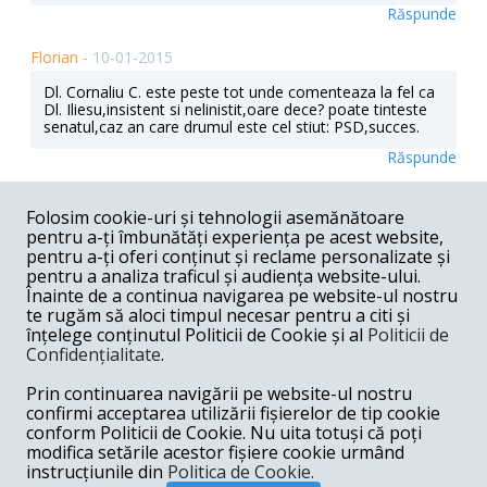
Răspunde
Florian -
10-01-2015
Dl. Cornaliu C. este peste tot unde comenteaza la fel ca
Dl. Iliesu,insistent si nelinistit,oare dece? poate tinteste
senatul,caz an care drumul este cel stiut: PSD,succes.
Răspunde
Corneliu C -
10-01-2015
Folosim cookie-uri și tehnologii asemănătoare
pentru a-ți îmbunătăți experiența pe acest website,
Sunt absolut de acord cu fiul domnului Leonte
Tismaneanu. Ca membru pesede, tovarasul Sorin Iliesiu,
pentru a-ți oferi conținut și reclame personalizate și
este un impostor moral si un kitsch. Pe de alta parte, ca
pentru a analiza traficul și audiența website-ului.
membru peneledelemepe, domnul Sorin Iliesiu a fost un
Înainte de a continua navigarea pe website-ul nostru
foarte respectat guignol de dreapta neocon bugetar
te rugăm să aloci timpul necesar pentru a citi și
fripturista, care dadea interviuri si era mereu binevenit in
înțelege conținutul Politicii de Cookie și al
Politicii de
paginile saptamanalului independent de analiza politica si
Confidențialitate
.
actualitate culturala 22. Atunci fiul domnului Leonte
Tismaneanu nu avea nimic de comentat nici despre
Prin continuarea navigării pe website-ul nostru
chutzpah, nici despre kitschul, nici despre impostura
morala a papagalului Iliesiu. Normal. Atunci cand sezi pe
confirmi acceptarea utilizării fișierelor de tip cookie
WC si produci tu insuti, nu miroase. Doar produsul
conform Politicii de Cookie. Nu uita totuși că poți
altcuiva iti miroase. Spor la analize! Cu Dumnezeu inainte
modifica setările acestor fișiere cookie urmând
si la dreapta!
instrucțiunile din
Politica de Cookie.