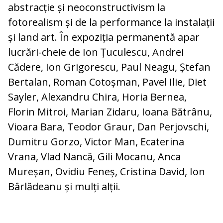
abstracție și neoconstructivism la
fotorealism și de la performance la instalații
și land art. În expoziția permanentă apar
lucrări-cheie de Ion Țuculescu, Andrei
Cădere, Ion Grigorescu, Paul Neagu, Ștefan
Bertalan, Roman Cotoșman, Pavel Ilie, Diet
Sayler, Alexandru Chira, Horia Bernea,
Florin Mitroi, Marian Zidaru, Ioana Bătrânu,
Vioara Bara, Teodor Graur, Dan Perjovschi,
Dumitru Gorzo, Victor Man, Ecaterina
Vrana, Vlad Nancă, Gili Mocanu, Anca
Mureșan, Ovidiu Feneș, Cristina David, Ion
Bârlădeanu și mulți alții.