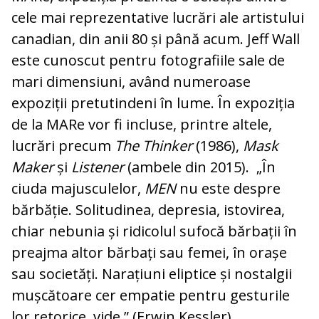
cele mai reprezentative lucrări ale artistului
canadian, din anii 80 și până acum. Jeff Wall
este cunoscut pentru fotografiile sale de
mari dimensiuni, având numeroase
expoziții pretutindeni în lume. În expoziția
de la MARe vor fi incluse, printre altele,
lucrări precum
The Thinker
(1986),
Mask
Maker
și
Listener
(ambele din 2015). „În
ciuda majusculelor,
MEN
nu este despre
bărbăție. Solitudinea, depresia, istovirea,
chiar nebunia și ridicolul sufocă bărbații în
preajma altor bărbați sau femei, în orașe
sau societăți. Narațiuni eliptice și nostalgii
mușcătoare cer empatie pentru gesturile
lor retorice, vide.” (Erwin Kessler).