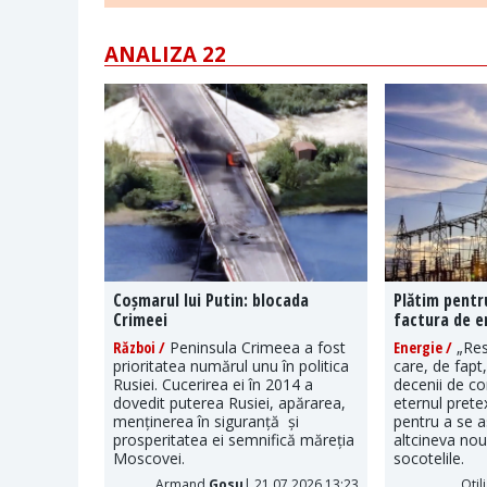
ANALIZA 22
Coșmarul lui Putin: blocada
Plătim pentr
Crimeei
factura de e
Război /
Peninsula Crimeea a fost
Energie /
„Res
prioritatea numărul unu în politica
care, de fapt
Rusiei. Cucerirea ei în 2014 a
decenii de c
dovedit puterea Rusiei, apărarea,
eternul pretex
menținerea în siguranță și
pentru a se a
prosperitatea ei semnifică măreția
altcineva nou 
Moscovei.
socotelile.
Armand
Gosu
| 21.07.2026 13:23
Otil