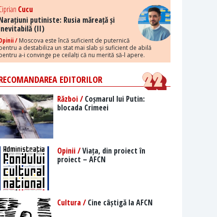
Ciprian
Cucu
Narațiuni putiniste: Rusia măreață și
inevitabilă (II)
Opinii /
Moscova este încă suficient de puternică
pentru a destabiliza un stat mai slab și suficient de abilă
pentru a-i convinge pe ceilalți că nu merită să-l apere.
RECOMANDAREA EDITORILOR
Război /
Coșmarul lui Putin:
blocada Crimeei
Opinii /
Viața, din proiect în
proiect – AFCN
Cultura /
Cine câștigă la AFCN