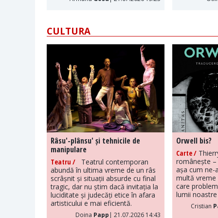
CULTURA
Râsu'-plânsu' și tehnicile de
Orwell bis?
manipulare
Carte /
Thierr
românește – 
Teatru /
Teatrul contemporan
așa cum ne-a
abundă în ultima vreme de un râs
multă vreme 
scrâșnit și situații absurde cu final
care problem
tragic, dar nu știm dacă invitația la
lumii noastre 
luciditate și judecăți etice în afara
artisticului e mai eficientă.
Cristian
P
Doina
Papp
| 21.07.2026 14:43