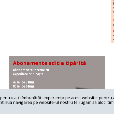
Abonamente ediția tipărită
Abonamente interne cu
expediere prin poștă
45 lei pe 3 luni
80 lei pe 6 luni
150 lei pe 1 an
entru a-ți îmbunătăți experiența pe acest website, pentru a-
Abonamente interne cu
ontinua navigarea pe website-ul nostru te rugăm să aloci timpu
ridicare de la redacție
36 lei pe 3 luni