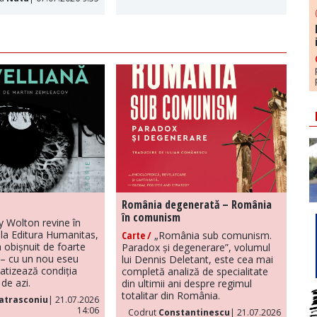
România degenerată – România
în comunism
y Wolton revine în
la Editura Humanitas,
Carte /
„România sub comunism.
 obișnuit de foarte
Paradox și degenerare”, volumul
– cu un nou eseu
lui Dennis Deletant, este cea mai
atizează condiția
completă analiză de specialitate
de azi.
din ultimii ani despre regimul
totalitar din România.
atrasconiu
| 21.07.2026
14:06
Codrut
Constantinescu
| 21.07.2026