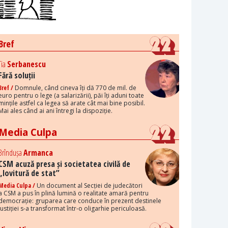
Bref
Tia
Serbanescu
Fără soluții
Bref /
Domnule, când cineva îți dă 770 de mil. de
euro pentru o lege (a salarizării), păi îți aduni toate
mințile astfel ca legea să arate cât mai bine posibil.
Mai ales când ai ani întregi la dispoziție.
Media Culpa
Brîndușa
Armanca
CSM acuză presa și societatea civilă de
„lovitură de stat”
Media Culpa /
Un document al Secției de judecători
a CSM a pus în plină lumină o realitate amară pentru
democrație: gruparea care conduce în prezent destinele
justiției s-a transformat într-o oligarhie periculoasă.