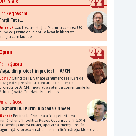
Vis a Vis
Dan
Perjovschi
Frații Tate...
Vis a vis /
...au fost arestați la Miami la cererea UK,
după ce Justiția de la noi i-a lăsat în libertate
magna cum laudae,
Opinii
Corina
Șuteu
Viața, din proiect în proiect – AFCN
Opinii /
Citind pe FB variate și numeroase luări de
poziție despre ultimul concurs de selecție a
proiectelor AFCN, mi-au atras atenția comentariile lui
Adrian Șoaită (Fundația Kulturhaus).
Armand
Gosu
Coșmarul lui Putin: blocada Crimeei
Război /
Peninsula Crimeea a fost prioritatea
numărul unu în politica Rusiei. Cucerirea ei în 2014
a dovedit puterea Rusiei, apărarea, menținerea în
siguranță și prosperitatea ei semnifică măreția Moscovei.