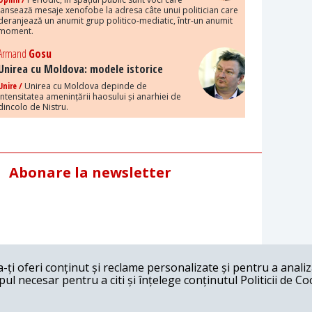
lansează mesaje xenofobe la adresa câte unui politician care
deranjează un anumit grup politico-mediatic, într-un anumit
moment.
Armand
Gosu
Unirea cu Moldova: modele istorice
Unire /
Unirea cu Moldova depinde de
intensitatea amenințării haosului și anarhiei de
dincolo de Nistru.
Abonare la newsletter
ți oferi conținut și reclame personalizate și pentru a anali
l necesar pentru a citi și înțelege conținutul Politicii de Co