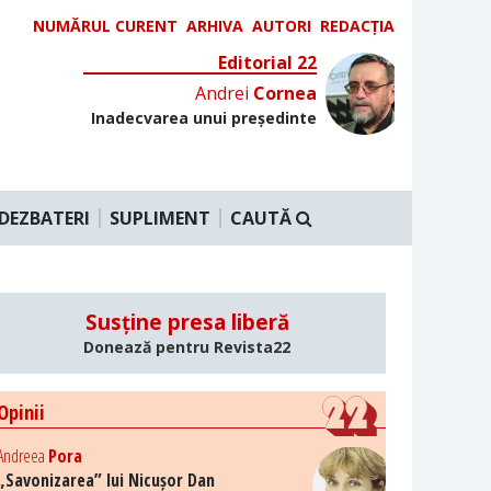
NUMĂRUL CURENT
ARHIVA
AUTORI
REDACȚIA
Editorial 22
Andrei
Cornea
Inadecvarea unui președinte
DEZBATERI
SUPLIMENT
CAUTĂ
Susține presa liberă
Donează pentru Revista22
Opinii
Andreea
Pora
„Savonizarea” lui Nicușor Dan