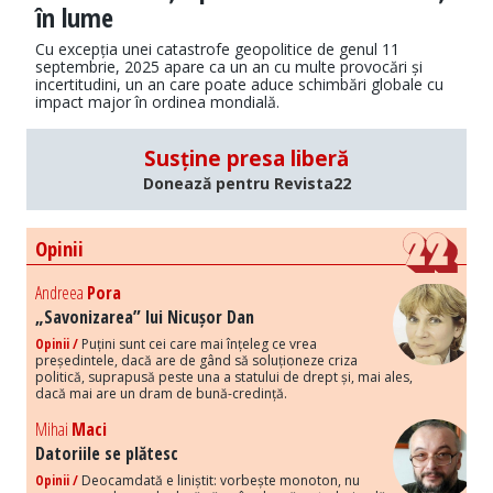
în lume
Cu excepția unei catastrofe geopolitice de genul 11
septembrie, 2025 apare ca un an cu multe provocări și
incertitudini, un an care poate aduce schimbări globale cu
impact major în ordinea mondială.
Susține presa liberă
Donează pentru Revista22
Opinii
Andreea
Pora
„Savonizarea” lui Nicușor Dan
Opinii /
Puțini sunt cei care mai înțeleg ce vrea
președintele, dacă are de gând să soluționeze criza
politică, suprapusă peste una a statului de drept și, mai ales,
dacă mai are un dram de bună-credință.
Mihai
Maci
Datoriile se plătesc
Opinii /
Deocamdată e liniștit: vorbește monoton, nu