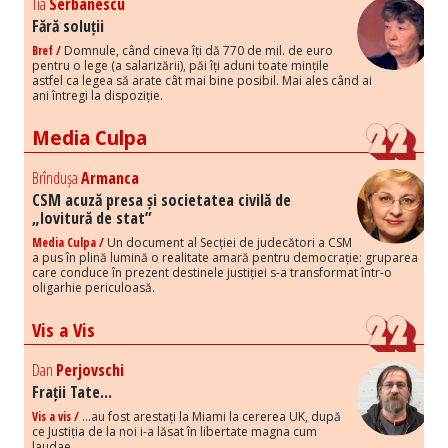
Tia
Serbanescu
Fără soluții
Bref /
Domnule, când cineva îți dă 770 de mil. de euro
pentru o lege (a salarizării), păi îți aduni toate mințile
astfel ca legea să arate cât mai bine posibil. Mai ales când ai
ani întregi la dispoziție.
Media Culpa
Brîndușa
Armanca
CSM acuză presa și societatea civilă de
„lovitură de stat”
Media Culpa /
Un document al Secției de judecători a CSM
a pus în plină lumină o realitate amară pentru democrație: gruparea
care conduce în prezent destinele justiției s-a transformat într-o
oligarhie periculoasă.
Vis a Vis
Dan
Perjovschi
Frații Tate...
Vis a vis /
...au fost arestați la Miami la cererea UK, după
ce Justiția de la noi i-a lăsat în libertate magna cum
laudae,