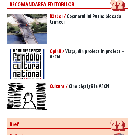
RECOMANDAREA EDITORILOR
Război /
Coșmarul lui Putin: blocada
Crimeei
Opinii /
Viața, din proiect în proiect –
AFCN
Cultura /
Cine câștigă la AFCN
Bref