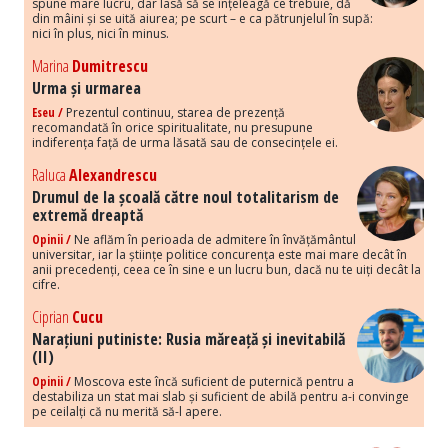
spune mare lucru, dar lasă să se înțeleagă ce trebuie, dă
din mâini și se uită aiurea; pe scurt – e ca pătrunjelul în supă:
nici în plus, nici în minus.
Marina
Dumitrescu
Urma și urmarea
Eseu /
Prezentul continuu, starea de prezență
recomandată în orice spiritualitate, nu presupune
indiferența față de urma lăsată sau de consecințele ei.
Raluca
Alexandrescu
Drumul de la școală către noul totalitarism de
extremă dreaptă
Opinii /
Ne aflăm în perioada de admitere în învățământul
universitar, iar la științe politice concurența este mai mare decât în
anii precedenți, ceea ce în sine e un lucru bun, dacă nu te uiți decât la
cifre.
Ciprian
Cucu
Narațiuni putiniste: Rusia măreață și inevitabilă
(II)
Opinii /
Moscova este încă suficient de puternică pentru a
destabiliza un stat mai slab și suficient de abilă pentru a-i convinge
pe ceilalți că nu merită să-l apere.