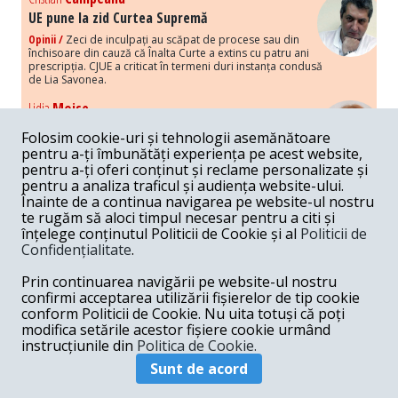
UE pune la zid Curtea Supremă
Opinii /
Zeci de inculpați au scăpat de procese sau din
închisoare din cauză că Înalta Curte a extins cu patru ani
prescripția. CJUE a criticat în termeni duri instanța condusă
de Lia Savonea.
Lidia
Moise
Costurile economice ale haosului politic
Folosim cookie-uri și tehnologii asemănătoare
Opinii /
Economia nu poate rezista cu retorica falsă a
pentru a-ți îmbunătăți experiența pe acest website,
susținerii intereselor poporului, care, de fapt, ascunde
pentru a-ți oferi conținut și reclame personalizate și
obsesia menținerii privilegiilor și a averilor unor caste.
pentru a analiza traficul și audiența website-ului.
Înainte de a continua navigarea pe website-ul nostru
Melania
Cincea
te rugăm să aloci timpul necesar pentru a citi și
Noi puseuri de xenofobie din partea românilor
înțelege conținutul Politicii de Cookie și al
Politicii de
„neaoși”
Confidențialitate
.
Opinii /
Periodic, în spațiul public sunt voci care lansează
mesaje xenofobe la adresa câte unui politician care deranjează un
Prin continuarea navigării pe website-ul nostru
anumit grup politico-mediatic, într-un anumit moment.
confirmi acceptarea utilizării fișierelor de tip cookie
conform Politicii de Cookie. Nu uita totuși că poți
Armand
Gosu
modifica setările acestor fișiere cookie urmând
Unirea cu Moldova: modele istorice
instrucțiunile din
Politica de Cookie.
Unire /
Unirea cu Moldova depinde de intensitatea
Sunt de acord
amenințării haosului și anarhiei de dincolo de Nistru.