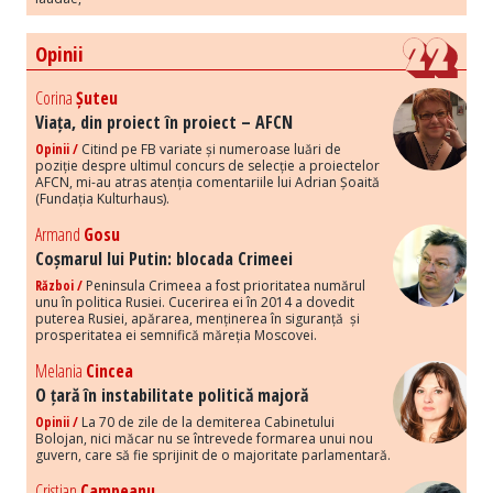
Opinii
Corina
Șuteu
Viața, din proiect în proiect – AFCN
Opinii /
Citind pe FB variate și numeroase luări de
poziție despre ultimul concurs de selecție a proiectelor
AFCN, mi-au atras atenția comentariile lui Adrian Șoaită
(Fundația Kulturhaus).
Armand
Gosu
Coșmarul lui Putin: blocada Crimeei
Război /
Peninsula Crimeea a fost prioritatea numărul
unu în politica Rusiei. Cucerirea ei în 2014 a dovedit
puterea Rusiei, apărarea, menținerea în siguranță și
prosperitatea ei semnifică măreția Moscovei.
Melania
Cincea
O țară în instabilitate politică majoră
Opinii /
La 70 de zile de la demiterea Cabinetului
Bolojan, nici măcar nu se întrevede formarea unui nou
guvern, care să fie sprijinit de o majoritate parlamentară.
Cristian
Campeanu