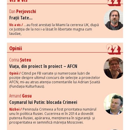
Dan
Perjovschi
Frații Tate...
Vis a vis /
...au fost arestați la Miami la cererea UK, după
ce Justiția de la noi i-a lăsat în libertate magna cum
laudae,
Opinii
Corina
Șuteu
Viața, din proiect în proiect – AFCN
Opinii /
Citind pe FB variate și numeroase luări de
poziție despre ultimul concurs de selecție a proiectelor
AFCN, mi-au atras atenția comentariile lui Adrian Șoaită
(Fundația Kulturhaus).
Armand
Gosu
Coșmarul lui Putin: blocada Crimeei
Război /
Peninsula Crimeea a fost prioritatea numărul
unu în politica Rusiei. Cucerirea ei în 2014 a dovedit
puterea Rusiei, apărarea, menținerea în siguranță și
prosperitatea ei semnifică măreția Moscovei.