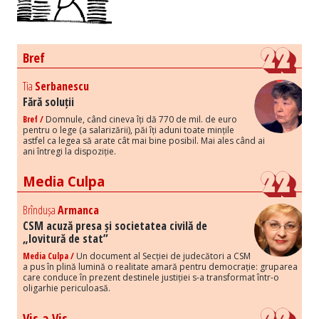
Bref
Tia
Serbanescu
Fără soluții
Bref /
Domnule, când cineva îți dă 770 de mil. de euro
pentru o lege (a salarizării), păi îți aduni toate mințile
astfel ca legea să arate cât mai bine posibil. Mai ales când ai
ani întregi la dispoziție.
Media Culpa
Brîndușa
Armanca
CSM acuză presa și societatea civilă de
„lovitură de stat”
Media Culpa /
Un document al Secției de judecători a CSM
a pus în plină lumină o realitate amară pentru democrație: gruparea
care conduce în prezent destinele justiției s-a transformat într-o
oligarhie periculoasă.
Vis a Vis