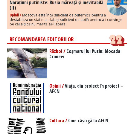
Narațiuni putiniste: Rusia măreață și inevitabilă
(II)
Opinii /
Moscova este încă suficient de puternică pentru a
destabiliza un stat mai slab și suficient de abilă pentru a-i convinge
pe ceilalți că nu merită să-l apere.
RECOMANDAREA EDITORILOR
Război /
Coșmarul lui Putin: blocada
Crimeei
Opinii /
Viața, din proiect în proiect –
AFCN
Cultura /
Cine câștigă la AFCN