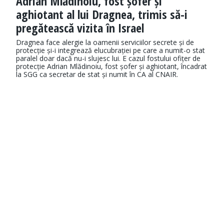
Adrian Mlădinoiu, fost șofer și
aghiotant al lui Dragnea, trimis să-i
pregătească vizita în Israel
Dragnea face alergie la oamenii serviciilor secrete și de
protecție și-i integrează elucubrației pe care a numit-o stat
paralel doar dacă nu-i slujesc lui. E cazul fostului ofițer de
protecție Adrian Mlădinoiu, fost șofer și aghiotant, încadrat
la SGG ca secretar de stat și numit în CA al CNAIR.