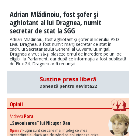
Adrian Mlădinoiu, fost şofer şi
aghiotant al lui Dragnea, numit
secretar de stat la SGG
Adrian Mlădinoiu, fost aghiotant şi şofer al liderului PSD
Liviu Dragnea, a fost numit marţi secretar de stat în
cadrului Secretariatului General al Guvernului. Iniţial,
Dragnea a vrut să-şi plaseze omul de încredere pe un loc
eligibil la Parlament, dar după ce informaţia a fost publicată
de Flux 24, Dragnea ar fi renunţat.
Susține presa liberă
Donează pentru Revista22
Opinii
Andreea
Pora
„Savonizarea” lui Nicușor Dan
Opinii /
Puțini sunt cei care mai înțeleg ce vrea
președintele, dacă are de gând să soluționeze criza