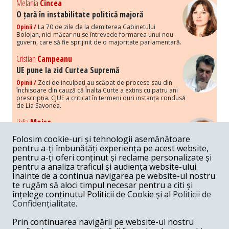
Melania
Cincea
O țară în instabilitate politică majoră
Opinii /
La 70 de zile de la demiterea Cabinetului
Bolojan, nici măcar nu se întrevede formarea unui nou
guvern, care să fie sprijinit de o majoritate parlamentară.
Cristian
Campeanu
UE pune la zid Curtea Supremă
Opinii /
Zeci de inculpați au scăpat de procese sau din
închisoare din cauză că Înalta Curte a extins cu patru ani
prescripția. CJUE a criticat în termeni duri instanța condusă
de Lia Savonea.
Lidia
Moise
Costurile economice ale haosului politic
Folosim cookie-uri și tehnologii asemănătoare
Opinii /
Economia nu poate rezista cu retorica falsă a
pentru a-ți îmbunătăți experiența pe acest website,
susținerii intereselor poporului, care, de fapt, ascunde
pentru a-ți oferi conținut și reclame personalizate și
obsesia menținerii privilegiilor și a averilor unor caste.
pentru a analiza traficul și audiența website-ului.
Înainte de a continua navigarea pe website-ul nostru
Melania
Cincea
te rugăm să aloci timpul necesar pentru a citi și
Noi puseuri de xenofobie din partea românilor
înțelege conținutul Politicii de Cookie și al
Politicii de
„neaoși”
Confidențialitate
.
Opinii /
Periodic, în spațiul public sunt voci care lansează
mesaje xenofobe la adresa câte unui politician care deranjează un
Prin continuarea navigării pe website-ul nostru
anumit grup politico-mediatic, într-un anumit moment.