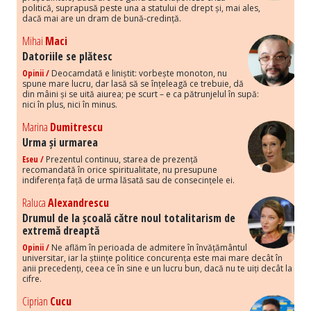
politică, suprapusă peste una a statului de drept și, mai ales,
dacă mai are un dram de bună-credință.
Mihai
Maci
Datoriile se plătesc
Opinii /
Deocamdată e liniștit: vorbește monoton, nu
spune mare lucru, dar lasă să se înțeleagă ce trebuie, dă
din mâini și se uită aiurea; pe scurt – e ca pătrunjelul în supă:
nici în plus, nici în minus.
Marina
Dumitrescu
Urma și urmarea
Eseu /
Prezentul continuu, starea de prezență
recomandată în orice spiritualitate, nu presupune
indiferența față de urma lăsată sau de consecințele ei.
Raluca
Alexandrescu
Drumul de la școală către noul totalitarism de
extremă dreaptă
Opinii /
Ne aflăm în perioada de admitere în învățământul
universitar, iar la științe politice concurența este mai mare decât în
anii precedenți, ceea ce în sine e un lucru bun, dacă nu te uiți decât la
cifre.
Ciprian
Cucu