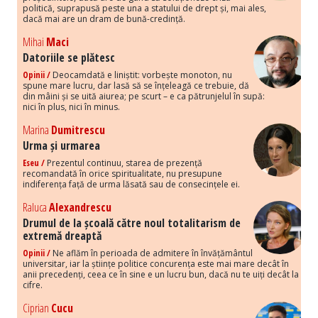
politică, suprapusă peste una a statului de drept și, mai ales,
dacă mai are un dram de bună-credință.
Mihai
Maci
Datoriile se plătesc
Opinii /
Deocamdată e liniștit: vorbește monoton, nu
spune mare lucru, dar lasă să se înțeleagă ce trebuie, dă
din mâini și se uită aiurea; pe scurt – e ca pătrunjelul în supă:
nici în plus, nici în minus.
Marina
Dumitrescu
Urma și urmarea
Eseu /
Prezentul continuu, starea de prezență
recomandată în orice spiritualitate, nu presupune
indiferența față de urma lăsată sau de consecințele ei.
Raluca
Alexandrescu
Drumul de la școală către noul totalitarism de
extremă dreaptă
Opinii /
Ne aflăm în perioada de admitere în învățământul
universitar, iar la științe politice concurența este mai mare decât în
anii precedenți, ceea ce în sine e un lucru bun, dacă nu te uiți decât la
cifre.
Ciprian
Cucu