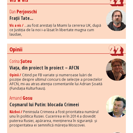
Dan
Perjovschi
Frații Tate...
Vis a vis /
...au fost arestați la Miami la cererea UK, după
ce Justiția de la noi i-a lăsat în libertate magna cum
laudae,
Opinii
Corina
Șuteu
Viața, din proiect în proiect – AFCN
Opinii /
Citind pe FB variate și numeroase luări de
poziție despre ultimul concurs de selecție a proiectelor
AFCN, mi-au atras atenția comentariile lui Adrian Șoaită
(Fundația Kulturhaus).
Armand
Gosu
Coșmarul lui Putin: blocada Crimeei
Război /
Peninsula Crimeea a fost prioritatea numărul
unu în politica Rusiei. Cucerirea ei în 2014 a dovedit
puterea Rusiei, apărarea, menținerea în siguranță și
prosperitatea ei semnifică măreția Moscovei.