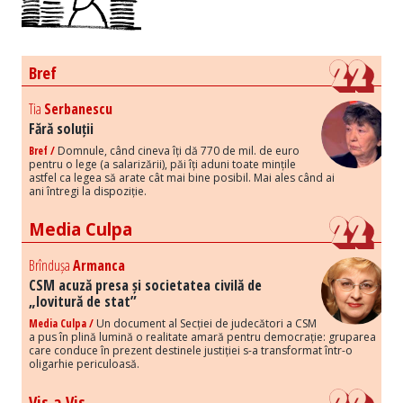
Bref
Tia
Serbanescu
Fără soluții
Bref /
Domnule, când cineva îți dă 770 de mil. de euro
pentru o lege (a salarizării), păi îți aduni toate mințile
astfel ca legea să arate cât mai bine posibil. Mai ales când ai
ani întregi la dispoziție.
Media Culpa
Brîndușa
Armanca
CSM acuză presa și societatea civilă de
„lovitură de stat”
Media Culpa /
Un document al Secției de judecători a CSM
a pus în plină lumină o realitate amară pentru democrație: gruparea
care conduce în prezent destinele justiției s-a transformat într-o
oligarhie periculoasă.
Vis a Vis