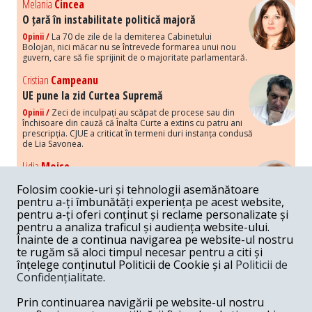
Melania
Cincea
O țară în instabilitate politică majoră
Opinii /
La 70 de zile de la demiterea Cabinetului
Bolojan, nici măcar nu se întrevede formarea unui nou
guvern, care să fie sprijinit de o majoritate parlamentară.
Cristian
Campeanu
UE pune la zid Curtea Supremă
Opinii /
Zeci de inculpați au scăpat de procese sau din
închisoare din cauză că Înalta Curte a extins cu patru ani
prescripția. CJUE a criticat în termeni duri instanța condusă
de Lia Savonea.
Lidia
Moise
Costurile economice ale haosului politic
Folosim cookie-uri și tehnologii asemănătoare
Opinii /
Economia nu poate rezista cu retorica falsă a
pentru a-ți îmbunătăți experiența pe acest website,
susținerii intereselor poporului, care, de fapt, ascunde
pentru a-ți oferi conținut și reclame personalizate și
obsesia menținerii privilegiilor și a averilor unor caste.
pentru a analiza traficul și audiența website-ului.
Înainte de a continua navigarea pe website-ul nostru
Melania
Cincea
te rugăm să aloci timpul necesar pentru a citi și
Noi puseuri de xenofobie din partea românilor
înțelege conținutul Politicii de Cookie și al
Politicii de
„neaoși”
Confidențialitate
.
Opinii /
Periodic, în spațiul public sunt voci care lansează
mesaje xenofobe la adresa câte unui politician care deranjează un
Prin continuarea navigării pe website-ul nostru
anumit grup politico-mediatic, într-un anumit moment.