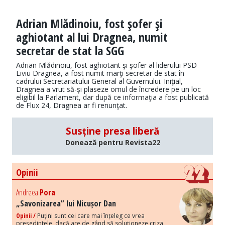
Adrian Mlădinoiu, fost şofer şi
aghiotant al lui Dragnea, numit
secretar de stat la SGG
Adrian Mlădinoiu, fost aghiotant şi şofer al liderului PSD
Liviu Dragnea, a fost numit marţi secretar de stat în
cadrului Secretariatului General al Guvernului. Iniţial,
Dragnea a vrut să-şi plaseze omul de încredere pe un loc
eligibil la Parlament, dar după ce informaţia a fost publicată
de Flux 24, Dragnea ar fi renunţat.
Susține presa liberă
Donează pentru Revista22
Opinii
Andreea
Pora
„Savonizarea” lui Nicușor Dan
Opinii /
Puțini sunt cei care mai înțeleg ce vrea
președintele, dacă are de gând să soluționeze criza