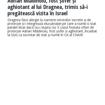
Adrian Mlădinoiu, fost șofer și
aghiotant al lui Dragnea, trimis să-i
pregătească vizita în Israel
Dragnea face alergie la oamenii serviciilor secrete și de
protecție și-i integrează elucubrației pe care a numit-o stat
paralel doar dacă nu-i slujesc lui. E cazul fostului ofițer de
protecție Adrian Mlădinoiu, fost șofer și aghiotant, încadrat
la SGG ca secretar de stat și numit în CA al CNAIR.