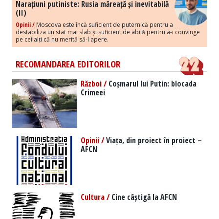
Narațiuni putiniste: Rusia măreață și inevitabilă
(II)
Opinii /
Moscova este încă suficient de puternică pentru a
destabiliza un stat mai slab și suficient de abilă pentru a-i convinge
pe ceilalți că nu merită să-l apere.
RECOMANDAREA EDITORILOR
Război /
Coșmarul lui Putin: blocada
Crimeei
Opinii /
Viața, din proiect în proiect –
AFCN
Cultura /
Cine câștigă la AFCN