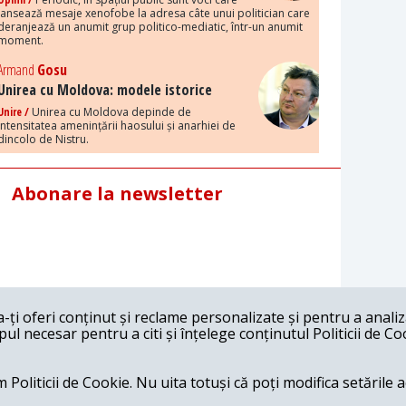
lansează mesaje xenofobe la adresa câte unui politician care
deranjează un anumit grup politico-mediatic, într-un anumit
moment.
Armand
Gosu
Unirea cu Moldova: modele istorice
Unire /
Unirea cu Moldova depinde de
intensitatea amenințării haosului și anarhiei de
dincolo de Nistru.
Abonare la newsletter
ți oferi conținut și reclame personalizate și pentru a anali
l necesar pentru a citi și înțelege conținutul Politicii de Co
 Politicii de Cookie. Nu uita totuși că poți modifica setările 