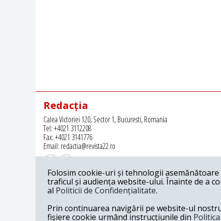
Redacția
Calea Victoriei 120, Sector 1, Bucuresti, Romania
Tel: +4021 3112208
Fax: +4021 3141776
Email: redactia@revista22.ro
Folosim cookie-uri și tehnologii asemănătoare p
traficul și audiența website-ului. Înainte de a c
al
Politicii de Confidențialitate
.
Revista 22 este editata de
Grupul pentru Dialog Social
Prin continuarea navigării pe website-ul nostru c
fișiere cookie urmând instrucțiunile din
Politic