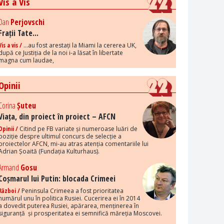
Vis a Vis
Dan
Perjovschi
Frații Tate...
Vis a vis /
...au fost arestați la Miami la cererea UK,
după ce Justiția de la noi i-a lăsat în libertate
magna cum laudae,
Opinii
Corina
Șuteu
Viața, din proiect în proiect – AFCN
Opinii /
Citind pe FB variate și numeroase luări de
poziție despre ultimul concurs de selecție a
proiectelor AFCN, mi-au atras atenția comentariile lui
Adrian Șoaită (Fundația Kulturhaus).
Armand
Gosu
Coșmarul lui Putin: blocada Crimeei
Război /
Peninsula Crimeea a fost prioritatea
numărul unu în politica Rusiei. Cucerirea ei în 2014
a dovedit puterea Rusiei, apărarea, menținerea în
siguranță și prosperitatea ei semnifică măreția Moscovei.