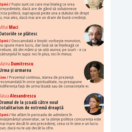
Opinii /
Puțini sunt cei care mai înțeleg ce vrea
președintele, dacă are de gând să soluționeze
criza politică, suprapusă peste una a statului de drept
și, mai ales, dacă mai are un dram de bună-credință.
Mihai
Maci
Datoriile se plătesc
Opinii /
Deocamdată e liniștit: vorbește monoton,
nu spune mare lucru, dar lasă să se înțeleagă ce
trebuie, dă din mâini și se uită aiurea; pe scurt – e ca
pătrunjelul în supă: nici în plus, nici în minus.
Marina
Dumitrescu
Urma și urmarea
Eseu /
Prezentul continuu, starea de prezență
recomandată în orice spiritualitate, nu presupune
indiferența față de urma lăsată sau de consecințele ei.
Raluca
Alexandrescu
Drumul de la școală către noul
totalitarism de extremă dreaptă
Opinii /
Ne aflăm în perioada de admitere în
învățământul universitar, iar la științe politice concurența este
mai mare decât în anii precedenți, ceea ce în sine e un lucru
bun, dacă nu te uiți decât la cifre.