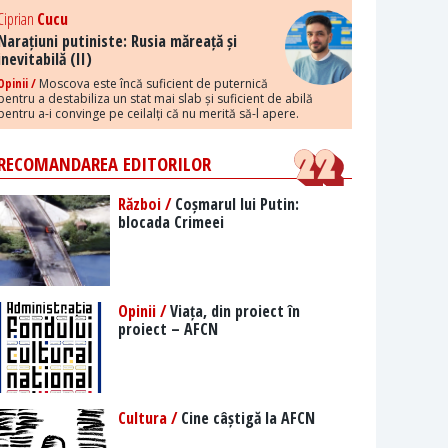
Ciprian
Cucu
Narațiuni putiniste: Rusia măreață și
inevitabilă (II)
Opinii /
Moscova este încă suficient de puternică
pentru a destabiliza un stat mai slab și suficient de abilă
pentru a-i convinge pe ceilalți că nu merită să-l apere.
RECOMANDAREA EDITORILOR
Război /
Coșmarul lui Putin:
blocada Crimeei
Opinii /
Viața, din proiect în
proiect – AFCN
Cultura /
Cine câștigă la AFCN