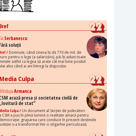
Bref
Tia
Serbanescu
Fără soluții
Bref /
Domnule, când cineva îți dă 770 de mil. de
euro pentru o lege (a salarizării), păi îți aduni toate
mințile astfel ca legea să arate cât mai bine posibil.
Mai ales când ai ani întregi la dispoziție.
Media Culpa
Brîndușa
Armanca
CSM acuză presa și societatea civilă de
„lovitură de stat”
Media Culpa /
Un document al Secției de judecători
a CSM a pus în plină lumină o realitate amară pentru
democrație: gruparea care conduce în prezent destinele
justiției s-a transformat într-o oligarhie periculoasă.