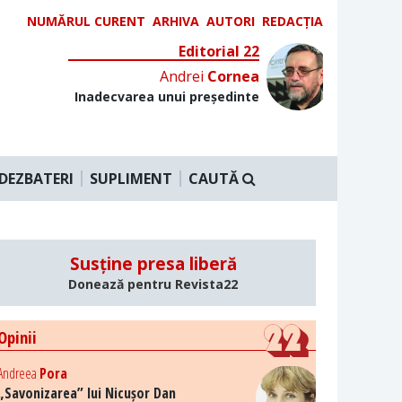
NUMĂRUL CURENT
ARHIVA
AUTORI
REDACȚIA
Editorial 22
Andrei
Cornea
Inadecvarea unui președinte
DEZBATERI
SUPLIMENT
CAUTĂ
Susține presa liberă
Donează pentru Revista22
Opinii
Andreea
Pora
„Savonizarea” lui Nicușor Dan