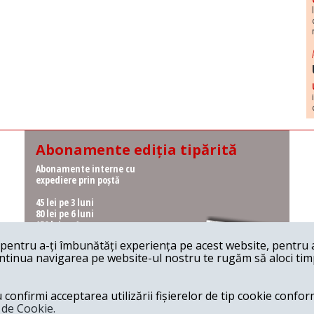
Abonamente ediția tipărită
Abonamente interne cu
expediere prin poștă
45 lei pe 3 luni
80 lei pe 6 luni
150 lei pe 1 an
entru a-ți îmbunătăți experiența pe acest website, pentru a-
Abonamente interne cu
ontinua navigarea pe website-ul nostru te rugăm să aloci timpu
ridicare de la redacție
36 lei pe 3 luni
62 lei pe 6 luni
onfirmi acceptarea utilizării fișierelor de tip cookie conform
115 lei pe 1 an
a de Cookie.