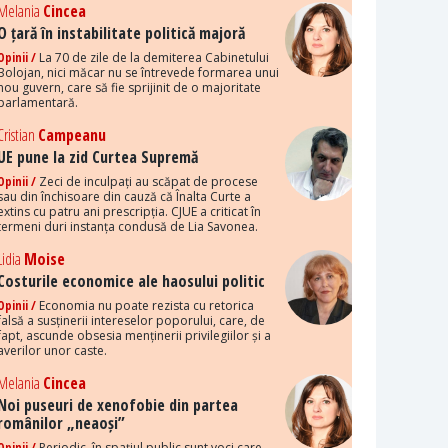
Melania
Cincea
O țară în instabilitate politică majoră
Opinii /
La 70 de zile de la demiterea Cabinetului
Bolojan, nici măcar nu se întrevede formarea unui
nou guvern, care să fie sprijinit de o majoritate
parlamentară.
Cristian
Campeanu
UE pune la zid Curtea Supremă
Opinii /
Zeci de inculpați au scăpat de procese
sau din închisoare din cauză că Înalta Curte a
extins cu patru ani prescripția. CJUE a criticat în
termeni duri instanța condusă de Lia Savonea.
Lidia
Moise
Costurile economice ale haosului politic
Opinii /
Economia nu poate rezista cu retorica
falsă a susținerii intereselor poporului, care, de
fapt, ascunde obsesia menținerii privilegiilor și a
averilor unor caste.
Melania
Cincea
Noi puseuri de xenofobie din partea
românilor „neaoși”
Opinii /
Periodic, în spațiul public sunt voci care