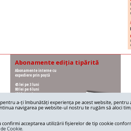
Abonamente ediția tipărită
Abonamente interne cu
expediere prin poștă
45 lei pe 3 luni
80 lei pe 6 luni
150 lei pe 1 an
entru a-ți îmbunătăți experiența pe acest website, pentru a-
Abonamente interne cu
ontinua navigarea pe website-ul nostru te rugăm să aloci timpu
ridicare de la redacție
36 lei pe 3 luni
62 lei pe 6 luni
onfirmi acceptarea utilizării fișierelor de tip cookie conform
115 lei pe 1 an
a de Cookie.