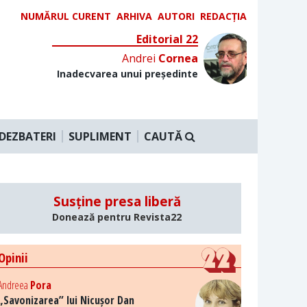
NUMĂRUL CURENT
ARHIVA
AUTORI
REDACȚIA
Editorial 22
Andrei
Cornea
Inadecvarea unui președinte
DEZBATERI
SUPLIMENT
CAUTĂ
Susține presa liberă
Donează pentru Revista22
Opinii
Andreea
Pora
„Savonizarea” lui Nicușor Dan