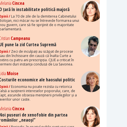
Melania
Cincea
O țară în instabilitate politică majoră
Opinii /
La 70 de zile de la demiterea Cabinetului
Bolojan, nici măcar nu se întrevede formarea unui
nou guvern, care să fie sprijinit de o majoritate
parlamentară.
Cristian
Campeanu
UE pune la zid Curtea Supremă
Opinii /
Zeci de inculpați au scăpat de procese
sau din închisoare din cauză că Înalta Curte a
extins cu patru ani prescripția. CJUE a criticat în
termeni duri instanța condusă de Lia Savonea.
Lidia
Moise
Costurile economice ale haosului politic
Opinii /
Economia nu poate rezista cu retorica
falsă a susținerii intereselor poporului, care, de
fapt, ascunde obsesia menținerii privilegiilor și a
averilor unor caste.
Melania
Cincea
Noi puseuri de xenofobie din partea
românilor „neaoși”
Opinii /
Periodic, în spațiul public sunt voci care