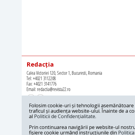
Redacția
Calea Victoriei 120, Sector 1, Bucuresti, Romania
Tel: +4021 3112208
Fax: +4021 3141776
Email: redactia@revista22.ro
Folosim cookie-uri și tehnologii asemănătoare p
traficul și audiența website-ului. Înainte de a c
al
Politicii de Confidențialitate
.
Revista 22 este editata de
Grupul pentru Dialog Social
Prin continuarea navigării pe website-ul nostru c
fișiere cookie urmând instrucțiunile din
Politic