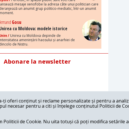
lansează mesaje xenofobe la adresa câte unui politician care
deranjează un anumit grup politico-mediatic, într-un anumit
moment.
Armand
Gosu
Unirea cu Moldova: modele istorice
Unire /
Unirea cu Moldova depinde de
intensitatea amenințării haosului și anarhiei de
dincolo de Nistru.
Abonare la newsletter
ți oferi conținut și reclame personalizate și pentru a anali
l necesar pentru a citi și înțelege conținutul Politicii de Co
 Politicii de Cookie. Nu uita totuși că poți modifica setările 