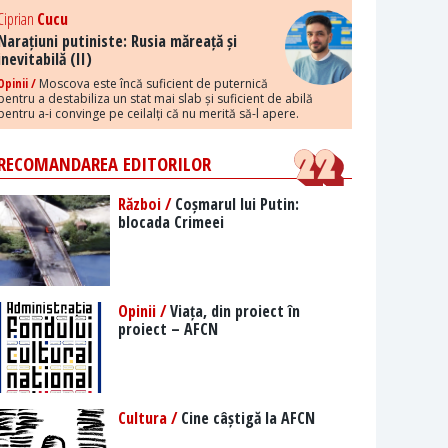
Ciprian
Cucu
Narațiuni putiniste: Rusia măreață și
inevitabilă (II)
Opinii /
Moscova este încă suficient de puternică
pentru a destabiliza un stat mai slab și suficient de abilă
pentru a-i convinge pe ceilalți că nu merită să-l apere.
RECOMANDAREA EDITORILOR
Război /
Coșmarul lui Putin:
blocada Crimeei
Opinii /
Viața, din proiect în
proiect – AFCN
Cultura /
Cine câștigă la AFCN