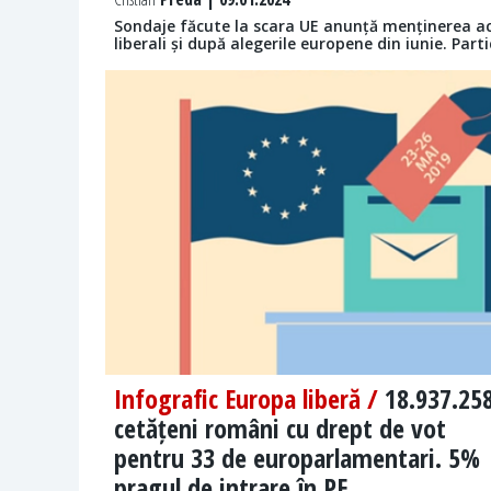
Sondaje făcute la scara UE anunță menținerea actu
liberali și după alegerile europene din iunie. Parti
Infografic Europa liberă /
18.937.25
cetățeni români cu drept de vot
pentru 33 de europarlamentari. 5%
pragul de intrare în PE