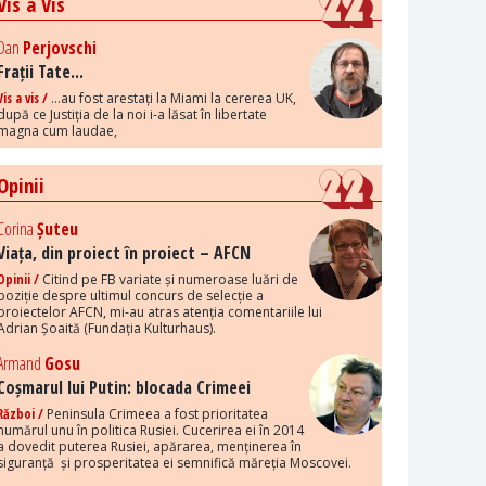
Vis a Vis
Dan
Perjovschi
Frații Tate...
Vis a vis /
...au fost arestați la Miami la cererea UK,
după ce Justiția de la noi i-a lăsat în libertate
magna cum laudae,
Opinii
Corina
Șuteu
Viața, din proiect în proiect – AFCN
Opinii /
Citind pe FB variate și numeroase luări de
poziție despre ultimul concurs de selecție a
proiectelor AFCN, mi-au atras atenția comentariile lui
Adrian Șoaită (Fundația Kulturhaus).
Armand
Gosu
Coșmarul lui Putin: blocada Crimeei
Război /
Peninsula Crimeea a fost prioritatea
numărul unu în politica Rusiei. Cucerirea ei în 2014
a dovedit puterea Rusiei, apărarea, menținerea în
siguranță și prosperitatea ei semnifică măreția Moscovei.