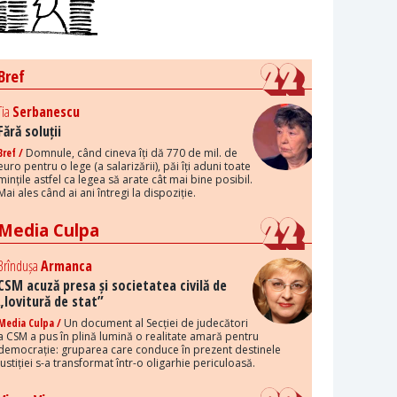
Bref
Tia
Serbanescu
Fără soluții
Bref /
Domnule, când cineva îți dă 770 de mil. de
euro pentru o lege (a salarizării), păi îți aduni toate
mințile astfel ca legea să arate cât mai bine posibil.
Mai ales când ai ani întregi la dispoziție.
Media Culpa
Brîndușa
Armanca
CSM acuză presa și societatea civilă de
„lovitură de stat”
Media Culpa /
Un document al Secției de judecători
a CSM a pus în plină lumină o realitate amară pentru
democrație: gruparea care conduce în prezent destinele
justiției s-a transformat într-o oligarhie periculoasă.