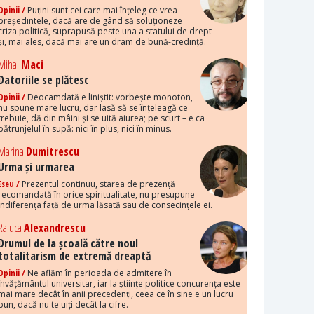
Opinii /
Puțini sunt cei care mai înțeleg ce vrea
președintele, dacă are de gând să soluționeze
criza politică, suprapusă peste una a statului de drept
și, mai ales, dacă mai are un dram de bună-credință.
Mihai
Maci
Datoriile se plătesc
Opinii /
Deocamdată e liniștit: vorbește monoton,
nu spune mare lucru, dar lasă să se înțeleagă ce
trebuie, dă din mâini și se uită aiurea; pe scurt – e ca
pătrunjelul în supă: nici în plus, nici în minus.
Marina
Dumitrescu
Urma și urmarea
Eseu /
Prezentul continuu, starea de prezență
recomandată în orice spiritualitate, nu presupune
indiferența față de urma lăsată sau de consecințele ei.
Raluca
Alexandrescu
Drumul de la școală către noul
totalitarism de extremă dreaptă
Opinii /
Ne aflăm în perioada de admitere în
învățământul universitar, iar la științe politice concurența este
mai mare decât în anii precedenți, ceea ce în sine e un lucru
bun, dacă nu te uiți decât la cifre.