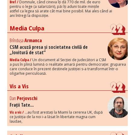
Bref /
Domnule, când cineva îți dă 770 de mil. de euro
pentru o lege (a salarizării), păi îți aduni toate mințile
astfel ca legea să arate cât mai bine posibil. Mai ales când ai
ani întregi la dispoziție.
Media Culpa
Brîndușa
Armanca
CSM acuză presa și societatea civilă de
„lovitură de stat”
Media Culpa /
Un document al Secției de judecători a CSM
a pus în plină lumină o realitate amară pentru democrație: gruparea
care conduce în prezent destinele justiției s-a transformat într-o
oligarhie periculoasă.
Vis a Vis
Dan
Perjovschi
Frații Tate...
Vis a vis /
...au fost arestați la Miami la cererea UK, după
ce Justiția de la noi i-a lăsat în libertate magna cum
laudae,