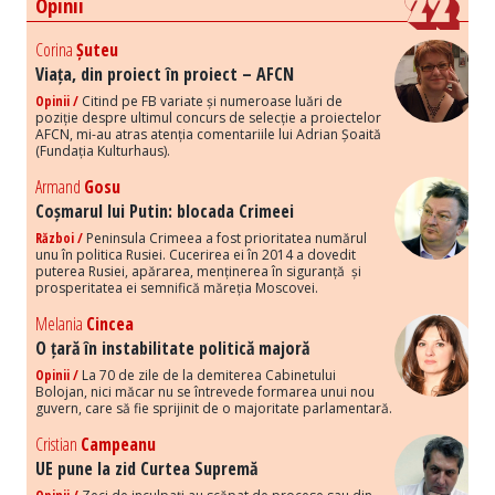
Opinii
Corina
Șuteu
Viața, din proiect în proiect – AFCN
Opinii /
Citind pe FB variate și numeroase luări de
poziție despre ultimul concurs de selecție a proiectelor
AFCN, mi-au atras atenția comentariile lui Adrian Șoaită
(Fundația Kulturhaus).
Armand
Gosu
Coșmarul lui Putin: blocada Crimeei
Război /
Peninsula Crimeea a fost prioritatea numărul
unu în politica Rusiei. Cucerirea ei în 2014 a dovedit
puterea Rusiei, apărarea, menținerea în siguranță și
prosperitatea ei semnifică măreția Moscovei.
Melania
Cincea
O țară în instabilitate politică majoră
Opinii /
La 70 de zile de la demiterea Cabinetului
Bolojan, nici măcar nu se întrevede formarea unui nou
guvern, care să fie sprijinit de o majoritate parlamentară.
Cristian
Campeanu
UE pune la zid Curtea Supremă