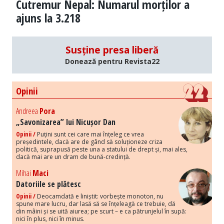
Cutremur Nepal: Numarul morților a
ajuns la 3.218
Susține presa liberă
Donează pentru Revista22
Opinii
Andreea
Pora
„Savonizarea” lui Nicușor Dan
Opinii /
Puțini sunt cei care mai înțeleg ce vrea
președintele, dacă are de gând să soluționeze criza
politică, suprapusă peste una a statului de drept și, mai ales,
dacă mai are un dram de bună-credință.
Mihai
Maci
Datoriile se plătesc
Opinii /
Deocamdată e liniștit: vorbește monoton, nu
spune mare lucru, dar lasă să se înțeleagă ce trebuie, dă
din mâini și se uită aiurea; pe scurt – e ca pătrunjelul în supă:
nici în plus, nici în minus.