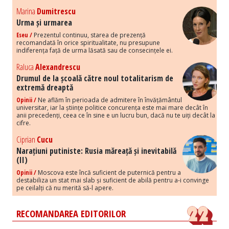
Marina
Dumitrescu
Urma și urmarea
Eseu /
Prezentul continuu, starea de prezență
recomandată în orice spiritualitate, nu presupune
indiferența față de urma lăsată sau de consecințele ei.
Raluca
Alexandrescu
Drumul de la școală către noul totalitarism de
extremă dreaptă
Opinii /
Ne aflăm în perioada de admitere în învățământul
universitar, iar la științe politice concurența este mai mare decât în
anii precedenți, ceea ce în sine e un lucru bun, dacă nu te uiți decât la
cifre.
Ciprian
Cucu
Narațiuni putiniste: Rusia măreață și inevitabilă
(II)
Opinii /
Moscova este încă suficient de puternică pentru a
destabiliza un stat mai slab și suficient de abilă pentru a-i convinge
pe ceilalți că nu merită să-l apere.
RECOMANDAREA EDITORILOR