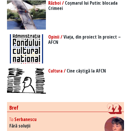
Război /
Coșmarul lui Putin: blocada
Crimeei
Opinii /
Viața, din proiect în proiect –
AFCN
Cultura /
Cine câștigă la AFCN
Bref
Tia
Serbanescu
Fără soluții