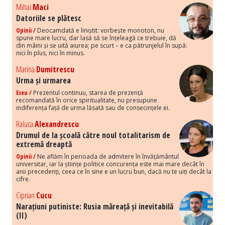
Mihai
Maci
Datoriile se plătesc
Opinii /
Deocamdată e liniștit: vorbește monoton, nu
spune mare lucru, dar lasă să se înțeleagă ce trebuie, dă
din mâini și se uită aiurea; pe scurt – e ca pătrunjelul în supă:
nici în plus, nici în minus.
Marina
Dumitrescu
Urma și urmarea
Eseu /
Prezentul continuu, starea de prezență
recomandată în orice spiritualitate, nu presupune
indiferența față de urma lăsată sau de consecințele ei.
Raluca
Alexandrescu
Drumul de la școală către noul totalitarism de
extremă dreaptă
Opinii /
Ne aflăm în perioada de admitere în învățământul
universitar, iar la științe politice concurența este mai mare decât în
anii precedenți, ceea ce în sine e un lucru bun, dacă nu te uiți decât la
cifre.
Ciprian
Cucu
Narațiuni putiniste: Rusia măreață și inevitabilă
(II)