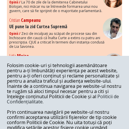
Opinii /
La 70 de zile de la demiterea Cabinetului
Bolojan, nici măcar nu se întrevede formarea unui nou
guvern, care să fie sprijinit de o majoritate parlamentară.
Cristian
Campeanu
UE pune la zid Curtea Supremă
Opinii /
Zeci de inculpați au scăpat de procese sau din
închisoare din cauză că Înalta Curte a extins cu patru ani
prescripția. CJUE a criticat în termeni duri instanța condusă
de Lia Savonea.
Lidia
Moise
Costurile economice ale haosului politic
Folosim cookie-uri și tehnologii asemănătoare
Opinii /
Economia nu poate rezista cu retorica falsă a
pentru a-ți îmbunătăți experiența pe acest website,
susținerii intereselor poporului, care, de fapt, ascunde
pentru a-ți oferi conținut și reclame personalizate și
obsesia menținerii privilegiilor și a averilor unor caste.
pentru a analiza traficul și audiența website-ului.
Înainte de a continua navigarea pe website-ul nostru
Melania
Cincea
te rugăm să aloci timpul necesar pentru a citi și
Noi puseuri de xenofobie din partea românilor
înțelege conținutul Politicii de Cookie și al
Politicii de
„neaoși”
Confidențialitate
.
Opinii /
Periodic, în spațiul public sunt voci care lansează
mesaje xenofobe la adresa câte unui politician care deranjează un
Prin continuarea navigării pe website-ul nostru
anumit grup politico-mediatic, într-un anumit moment.
confirmi acceptarea utilizării fișierelor de tip cookie
conform Politicii de Cookie. Nu uita totuși că poți
Armand
Gosu
modifica setările acestor fișiere cookie urmând