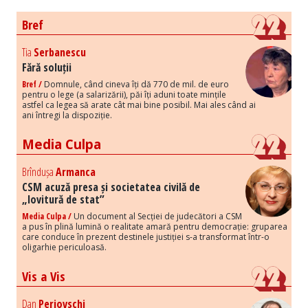
Bref
Tia
Serbanescu
Fără soluții
Bref /
Domnule, când cineva îți dă 770 de mil. de euro
pentru o lege (a salarizării), păi îți aduni toate mințile
astfel ca legea să arate cât mai bine posibil. Mai ales când ai
ani întregi la dispoziție.
Media Culpa
Brîndușa
Armanca
CSM acuză presa și societatea civilă de
„lovitură de stat”
Media Culpa /
Un document al Secției de judecători a CSM
a pus în plină lumină o realitate amară pentru democrație: gruparea
care conduce în prezent destinele justiției s-a transformat într-o
oligarhie periculoasă.
Vis a Vis
Dan
Perjovschi