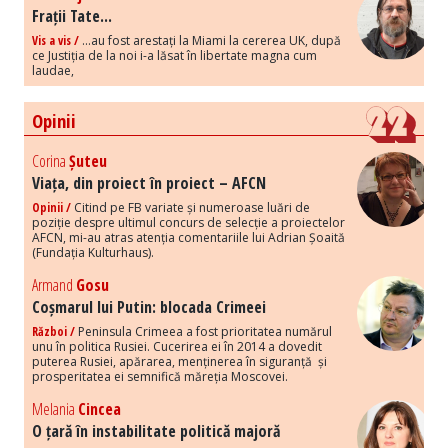
Frații Tate...
Vis a vis /
...au fost arestați la Miami la cererea UK, după
ce Justiția de la noi i-a lăsat în libertate magna cum
laudae,
Opinii
Corina
Șuteu
Viața, din proiect în proiect – AFCN
Opinii /
Citind pe FB variate și numeroase luări de
poziție despre ultimul concurs de selecție a proiectelor
AFCN, mi-au atras atenția comentariile lui Adrian Șoaită
(Fundația Kulturhaus).
Armand
Gosu
Coșmarul lui Putin: blocada Crimeei
Război /
Peninsula Crimeea a fost prioritatea numărul
unu în politica Rusiei. Cucerirea ei în 2014 a dovedit
puterea Rusiei, apărarea, menținerea în siguranță și
prosperitatea ei semnifică măreția Moscovei.
Melania
Cincea
O țară în instabilitate politică majoră