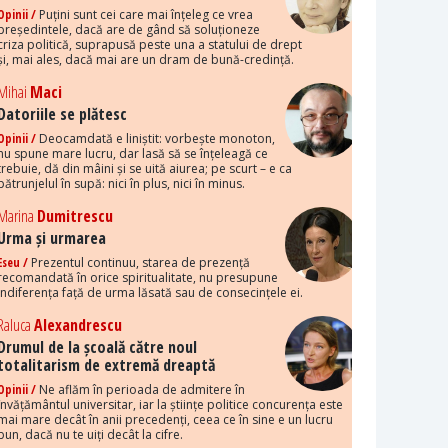
Opinii /
Puțini sunt cei care mai înțeleg ce vrea
președintele, dacă are de gând să soluționeze
criza politică, suprapusă peste una a statului de drept
și, mai ales, dacă mai are un dram de bună-credință.
Mihai
Maci
Datoriile se plătesc
Opinii /
Deocamdată e liniștit: vorbește monoton,
nu spune mare lucru, dar lasă să se înțeleagă ce
trebuie, dă din mâini și se uită aiurea; pe scurt – e ca
pătrunjelul în supă: nici în plus, nici în minus.
Marina
Dumitrescu
Urma și urmarea
Eseu /
Prezentul continuu, starea de prezență
recomandată în orice spiritualitate, nu presupune
indiferența față de urma lăsată sau de consecințele ei.
Raluca
Alexandrescu
Drumul de la școală către noul
totalitarism de extremă dreaptă
Opinii /
Ne aflăm în perioada de admitere în
învățământul universitar, iar la științe politice concurența este
mai mare decât în anii precedenți, ceea ce în sine e un lucru
bun, dacă nu te uiți decât la cifre.