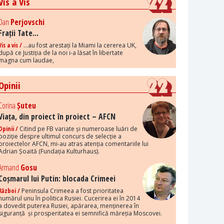
Vis a Vis
Dan
Perjovschi
Frații Tate...
Vis a vis /
...au fost arestați la Miami la cererea UK,
după ce Justiția de la noi i-a lăsat în libertate
magna cum laudae,
Opinii
Corina
Șuteu
Viața, din proiect în proiect – AFCN
Opinii /
Citind pe FB variate și numeroase luări de
poziție despre ultimul concurs de selecție a
proiectelor AFCN, mi-au atras atenția comentariile lui
Adrian Șoaită (Fundația Kulturhaus).
Armand
Gosu
Coșmarul lui Putin: blocada Crimeei
Război /
Peninsula Crimeea a fost prioritatea
numărul unu în politica Rusiei. Cucerirea ei în 2014
a dovedit puterea Rusiei, apărarea, menținerea în
siguranță și prosperitatea ei semnifică măreția Moscovei.