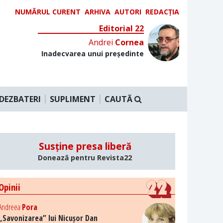
NUMĂRUL CURENT
ARHIVA
AUTORI
REDACȚIA
Editorial 22
Andrei
Cornea
Inadecvarea unui președinte
DEZBATERI
SUPLIMENT
CAUTĂ
Susține presa liberă
Donează pentru Revista22
Opinii
Andreea
Pora
„Savonizarea” lui Nicușor Dan