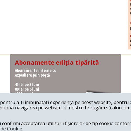
Abonamente ediția tipărită
Abonamente interne cu
expediere prin poștă
45 lei pe 3 luni
80 lei pe 6 luni
150 lei pe 1 an
entru a-ți îmbunătăți experiența pe acest website, pentru a-
Abonamente interne cu
ontinua navigarea pe website-ul nostru te rugăm să aloci timpu
ridicare de la redacție
36 lei pe 3 luni
62 lei pe 6 luni
onfirmi acceptarea utilizării fișierelor de tip cookie conform
115 lei pe 1 an
a de Cookie.