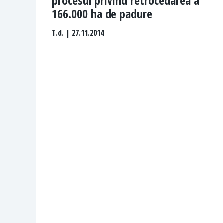
procesul privind retrocedarea a
166.000 ha de padure
T.d.
| 27.11.2014