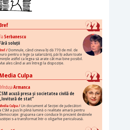
Bref
Tia
Serbanescu
Fără soluții
Bref /
Domnule, când cineva îți dă 770 de mil. de
euro pentru o lege (a salarizării), păi îți aduni toate
mințile astfel ca legea să arate cât mai bine posibil.
Mai ales când ai ani întregi la dispoziție.
Media Culpa
Brîndușa
Armanca
CSM acuză presa și societatea civilă de
„lovitură de stat”
Media Culpa /
Un document al Secției de judecători
a CSM a pus în plină lumină o realitate amară pentru
democrație: gruparea care conduce în prezent destinele
justiției s-a transformat într-o oligarhie periculoasă.