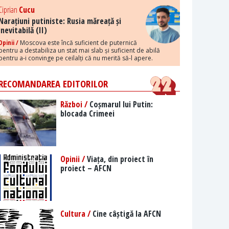
Ciprian
Cucu
Narațiuni putiniste: Rusia măreață și
inevitabilă (II)
Opinii /
Moscova este încă suficient de puternică
pentru a destabiliza un stat mai slab și suficient de abilă
pentru a-i convinge pe ceilalți că nu merită să-l apere.
RECOMANDAREA EDITORILOR
Război /
Coșmarul lui Putin:
blocada Crimeei
Opinii /
Viața, din proiect în
proiect – AFCN
Cultura /
Cine câștigă la AFCN