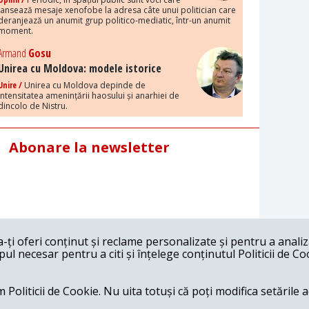
lansează mesaje xenofobe la adresa câte unui politician care
deranjează un anumit grup politico-mediatic, într-un anumit
moment.
Armand
Gosu
Unirea cu Moldova: modele istorice
Unire /
Unirea cu Moldova depinde de
intensitatea amenințării haosului și anarhiei de
dincolo de Nistru.
Abonare la newsletter
ți oferi conținut și reclame personalizate și pentru a anali
l necesar pentru a citi și înțelege conținutul Politicii de Co
 Politicii de Cookie. Nu uita totuși că poți modifica setările 