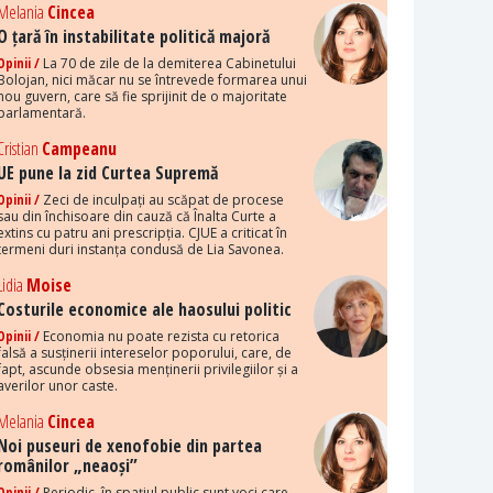
Melania
Cincea
O țară în instabilitate politică majoră
Opinii /
La 70 de zile de la demiterea Cabinetului
Bolojan, nici măcar nu se întrevede formarea unui
nou guvern, care să fie sprijinit de o majoritate
parlamentară.
Cristian
Campeanu
UE pune la zid Curtea Supremă
Opinii /
Zeci de inculpați au scăpat de procese
sau din închisoare din cauză că Înalta Curte a
extins cu patru ani prescripția. CJUE a criticat în
termeni duri instanța condusă de Lia Savonea.
Lidia
Moise
Costurile economice ale haosului politic
Opinii /
Economia nu poate rezista cu retorica
falsă a susținerii intereselor poporului, care, de
fapt, ascunde obsesia menținerii privilegiilor și a
averilor unor caste.
Melania
Cincea
Noi puseuri de xenofobie din partea
românilor „neaoși”
Opinii /
Periodic, în spațiul public sunt voci care