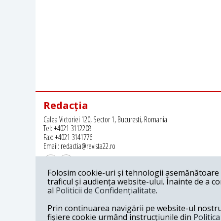
Redacția
Calea Victoriei 120, Sector 1, Bucuresti, Romania
Tel: +4021 3112208
Fax: +4021 3141776
Email: redactia@revista22.ro
Folosim cookie-uri și tehnologii asemănătoare p
traficul și audiența website-ului. Înainte de a c
al
Politicii de Confidențialitate
.
Revista 22 este editata de
Grupul pentru Dialog Social
Prin continuarea navigării pe website-ul nostru c
fișiere cookie urmând instrucțiunile din
Politic