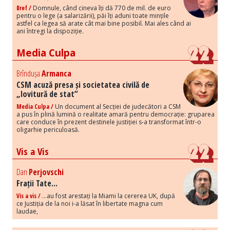
Bref /
Domnule, când cineva îți dă 770 de mil. de euro
pentru o lege (a salarizării), păi îți aduni toate mințile
astfel ca legea să arate cât mai bine posibil. Mai ales când ai
ani întregi la dispoziție.
Media Culpa
Brîndușa
Armanca
CSM acuză presa și societatea civilă de
„lovitură de stat”
Media Culpa /
Un document al Secției de judecători a CSM
a pus în plină lumină o realitate amară pentru democrație: gruparea
care conduce în prezent destinele justiției s-a transformat într-o
oligarhie periculoasă.
Vis a Vis
Dan
Perjovschi
Frații Tate...
Vis a vis /
...au fost arestați la Miami la cererea UK, după
ce Justiția de la noi i-a lăsat în libertate magna cum
laudae,