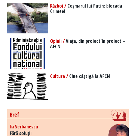
Război /
Coșmarul lui Putin: blocada
Crimeei
Opinii /
Viața, din proiect în proiect –
AFCN
Cultura /
Cine câștigă la AFCN
Bref
Tia
Serbanescu
Fără soluții