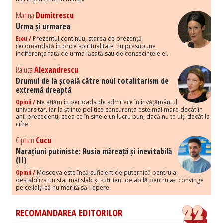
Marina
Dumitrescu
Urma și urmarea
Eseu /
Prezentul continuu, starea de prezență
recomandată în orice spiritualitate, nu presupune
indiferența față de urma lăsată sau de consecințele ei.
Raluca
Alexandrescu
Drumul de la școală către noul totalitarism de
extremă dreaptă
Opinii /
Ne aflăm în perioada de admitere în învățământul
universitar, iar la științe politice concurența este mai mare decât în
anii precedenți, ceea ce în sine e un lucru bun, dacă nu te uiți decât la
cifre.
Ciprian
Cucu
Narațiuni putiniste: Rusia măreață și inevitabilă
(II)
Opinii /
Moscova este încă suficient de puternică pentru a
destabiliza un stat mai slab și suficient de abilă pentru a-i convinge
pe ceilalți că nu merită să-l apere.
RECOMANDAREA EDITORILOR