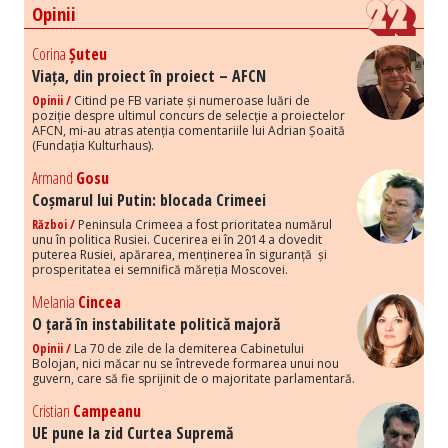
Opinii
Corina
Șuteu
Viața, din proiect în proiect – AFCN
Opinii /
Citind pe FB variate și numeroase luări de
poziție despre ultimul concurs de selecție a proiectelor
AFCN, mi-au atras atenția comentariile lui Adrian Șoaită
(Fundația Kulturhaus).
Armand
Gosu
Coșmarul lui Putin: blocada Crimeei
Război /
Peninsula Crimeea a fost prioritatea numărul
unu în politica Rusiei. Cucerirea ei în 2014 a dovedit
puterea Rusiei, apărarea, menținerea în siguranță și
prosperitatea ei semnifică măreția Moscovei.
Melania
Cincea
O țară în instabilitate politică majoră
Opinii /
La 70 de zile de la demiterea Cabinetului
Bolojan, nici măcar nu se întrevede formarea unui nou
guvern, care să fie sprijinit de o majoritate parlamentară.
Cristian
Campeanu
UE pune la zid Curtea Supremă