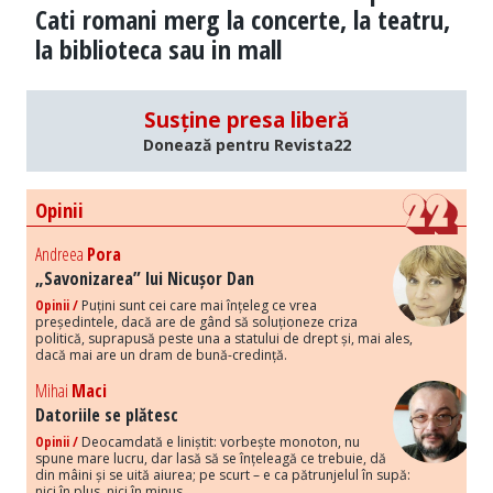
Cati romani merg la concerte, la teatru,
la biblioteca sau in mall
Susține presa liberă
Donează pentru Revista22
Opinii
Andreea
Pora
„Savonizarea” lui Nicușor Dan
Opinii /
Puțini sunt cei care mai înțeleg ce vrea
președintele, dacă are de gând să soluționeze criza
politică, suprapusă peste una a statului de drept și, mai ales,
dacă mai are un dram de bună-credință.
Mihai
Maci
Datoriile se plătesc
Opinii /
Deocamdată e liniștit: vorbește monoton, nu
spune mare lucru, dar lasă să se înțeleagă ce trebuie, dă
din mâini și se uită aiurea; pe scurt – e ca pătrunjelul în supă:
nici în plus, nici în minus.