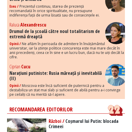
Eseu /
Prezentul continuu, starea de prezență
recomandată în orice spiritualitate, nu presupune
indiferența față de urma lăsată sau de consecințele ei.
Raluca
Alexandrescu
Drumul de la școală către noul totalitarism de
extremă dreaptă
Opinii /
Ne aflăm în perioada de admitere în învățământul
universitar, iar la științe politice concurența este mai mare decât în
anii precedenți, ceea ce în sine e un lucru bun, dacă nu te uiți decât la
cifre.
Ciprian
Cucu
Narațiuni putiniste: Rusia măreață și inevitabilă
(II)
Opinii /
Moscova este încă suficient de puternică pentru a
destabiliza un stat mai slab și suficient de abilă pentru a-i convinge
pe ceilalți că nu merită să-l apere.
RECOMANDAREA EDITORILOR
Război /
Coșmarul lui Putin: blocada
Crimeei