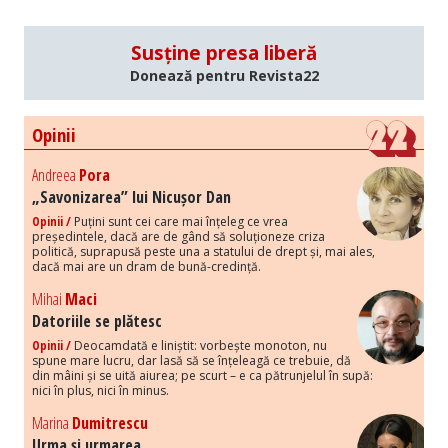
Susține presa liberă
Donează pentru Revista22
Opinii
Andreea
Pora
„Savonizarea” lui Nicușor Dan
Opinii /
Puțini sunt cei care mai înțeleg ce vrea
președintele, dacă are de gând să soluționeze criza
politică, suprapusă peste una a statului de drept și, mai ales,
dacă mai are un dram de bună-credință.
Mihai
Maci
Datoriile se plătesc
Opinii /
Deocamdată e liniștit: vorbește monoton, nu
spune mare lucru, dar lasă să se înțeleagă ce trebuie, dă
din mâini și se uită aiurea; pe scurt – e ca pătrunjelul în supă:
nici în plus, nici în minus.
Marina
Dumitrescu
Urma și urmarea