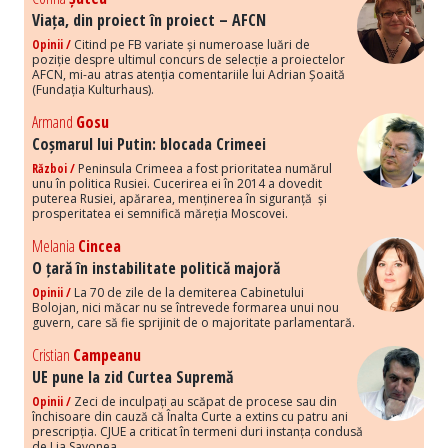
Viața, din proiect în proiect – AFCN
Opinii /
Citind pe FB variate și numeroase luări de
poziție despre ultimul concurs de selecție a proiectelor
AFCN, mi-au atras atenția comentariile lui Adrian Șoaită
(Fundația Kulturhaus).
Armand
Gosu
Coșmarul lui Putin: blocada Crimeei
Război /
Peninsula Crimeea a fost prioritatea numărul
unu în politica Rusiei. Cucerirea ei în 2014 a dovedit
puterea Rusiei, apărarea, menținerea în siguranță și
prosperitatea ei semnifică măreția Moscovei.
Melania
Cincea
O țară în instabilitate politică majoră
Opinii /
La 70 de zile de la demiterea Cabinetului
Bolojan, nici măcar nu se întrevede formarea unui nou
guvern, care să fie sprijinit de o majoritate parlamentară.
Cristian
Campeanu
UE pune la zid Curtea Supremă
Opinii /
Zeci de inculpați au scăpat de procese sau din
închisoare din cauză că Înalta Curte a extins cu patru ani
prescripția. CJUE a criticat în termeni duri instanța condusă
de Lia Savonea.