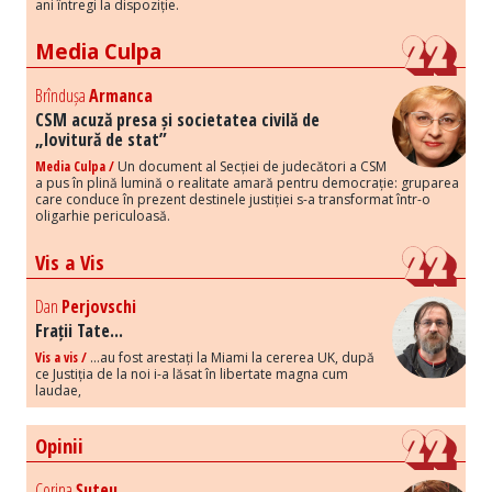
ani întregi la dispoziție.
Media Culpa
Brîndușa
Armanca
CSM acuză presa și societatea civilă de
„lovitură de stat”
Media Culpa /
Un document al Secției de judecători a CSM
a pus în plină lumină o realitate amară pentru democrație: gruparea
care conduce în prezent destinele justiției s-a transformat într-o
oligarhie periculoasă.
Vis a Vis
Dan
Perjovschi
Frații Tate...
Vis a vis /
...au fost arestați la Miami la cererea UK, după
ce Justiția de la noi i-a lăsat în libertate magna cum
laudae,
Opinii
Corina
Șuteu