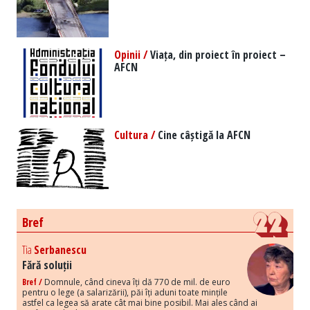
Opinii /
Viața, din proiect în proiect –
AFCN
Cultura /
Cine câștigă la AFCN
Bref
Tia
Serbanescu
Fără soluții
Bref /
Domnule, când cineva îți dă 770 de mil. de euro
pentru o lege (a salarizării), păi îți aduni toate mințile
astfel ca legea să arate cât mai bine posibil. Mai ales când ai