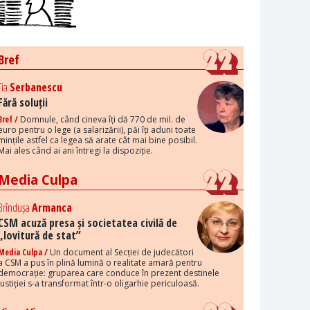
Bref
Tia
Serbanescu
Fără soluții
Bref /
Domnule, când cineva îți dă 770 de mil. de
euro pentru o lege (a salarizării), păi îți aduni toate
mințile astfel ca legea să arate cât mai bine posibil.
Mai ales când ai ani întregi la dispoziție.
Media Culpa
Brîndușa
Armanca
CSM acuză presa și societatea civilă de
„lovitură de stat”
Media Culpa /
Un document al Secției de judecători
a CSM a pus în plină lumină o realitate amară pentru
democrație: gruparea care conduce în prezent destinele
justiției s-a transformat într-o oligarhie periculoasă.