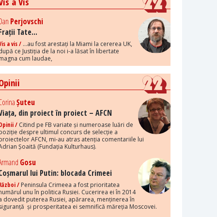
Vis a Vis
Dan
Perjovschi
Frații Tate...
Vis a vis /
...au fost arestați la Miami la cererea UK,
după ce Justiția de la noi i-a lăsat în libertate
magna cum laudae,
Opinii
Corina
Șuteu
Viața, din proiect în proiect – AFCN
Opinii /
Citind pe FB variate și numeroase luări de
poziție despre ultimul concurs de selecție a
proiectelor AFCN, mi-au atras atenția comentariile lui
Adrian Șoaită (Fundația Kulturhaus).
Armand
Gosu
Coșmarul lui Putin: blocada Crimeei
Război /
Peninsula Crimeea a fost prioritatea
numărul unu în politica Rusiei. Cucerirea ei în 2014
a dovedit puterea Rusiei, apărarea, menținerea în
siguranță și prosperitatea ei semnifică măreția Moscovei.