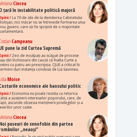
Melania
Cincea
O țară în instabilitate politică majoră
Opinii /
La 70 de zile de la demiterea Cabinetului
Bolojan, nici măcar nu se întrevede formarea unui
nou guvern, care să fie sprijinit de o majoritate
parlamentară.
Cristian
Campeanu
UE pune la zid Curtea Supremă
Opinii /
Zeci de inculpați au scăpat de procese
sau din închisoare din cauză că Înalta Curte a
extins cu patru ani prescripția. CJUE a criticat în
termeni duri instanța condusă de Lia Savonea.
Lidia
Moise
Costurile economice ale haosului politic
Opinii /
Economia nu poate rezista cu retorica
falsă a susținerii intereselor poporului, care, de
fapt, ascunde obsesia menținerii privilegiilor și a
averilor unor caste.
Melania
Cincea
Noi puseuri de xenofobie din partea
românilor „neaoși”
Opinii /
Periodic, în spațiul public sunt voci care