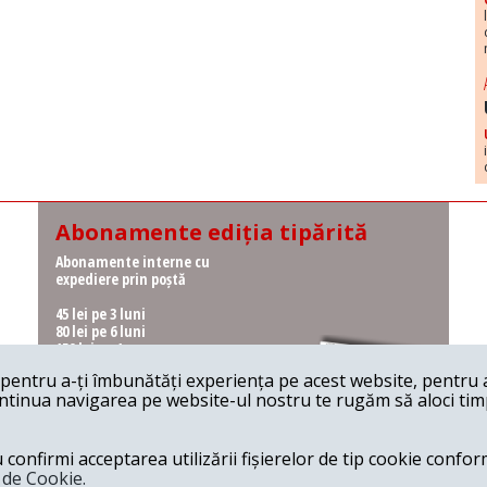
Abonamente ediția tipărită
Abonamente interne cu
expediere prin poștă
45 lei pe 3 luni
80 lei pe 6 luni
150 lei pe 1 an
entru a-ți îmbunătăți experiența pe acest website, pentru a-
Abonamente interne cu
ontinua navigarea pe website-ul nostru te rugăm să aloci timpu
ridicare de la redacție
36 lei pe 3 luni
62 lei pe 6 luni
onfirmi acceptarea utilizării fișierelor de tip cookie conform
115 lei pe 1 an
a de Cookie.