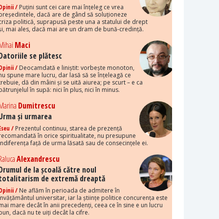
Opinii /
Puțini sunt cei care mai înțeleg ce vrea
președintele, dacă are de gând să soluționeze
criza politică, suprapusă peste una a statului de drept
și, mai ales, dacă mai are un dram de bună-credință.
Mihai
Maci
Datoriile se plătesc
Opinii /
Deocamdată e liniștit: vorbește monoton,
nu spune mare lucru, dar lasă să se înțeleagă ce
trebuie, dă din mâini și se uită aiurea; pe scurt – e ca
pătrunjelul în supă: nici în plus, nici în minus.
Marina
Dumitrescu
Urma și urmarea
Eseu /
Prezentul continuu, starea de prezență
recomandată în orice spiritualitate, nu presupune
indiferența față de urma lăsată sau de consecințele ei.
Raluca
Alexandrescu
Drumul de la școală către noul
totalitarism de extremă dreaptă
Opinii /
Ne aflăm în perioada de admitere în
învățământul universitar, iar la științe politice concurența este
mai mare decât în anii precedenți, ceea ce în sine e un lucru
bun, dacă nu te uiți decât la cifre.