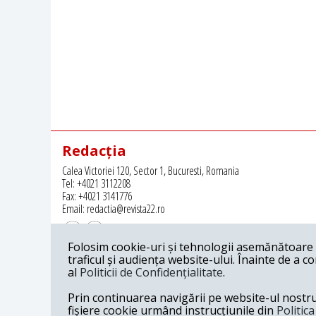
Redacția
Calea Victoriei 120, Sector 1, Bucuresti, Romania
Tel: +4021 3112208
Fax: +4021 3141776
Email: redactia@revista22.ro
Folosim cookie-uri și tehnologii asemănătoare p
traficul și audiența website-ului. Înainte de a c
al
Politicii de Confidențialitate
.
Revista 22 este editata de
Grupul pentru Dialog Social
Prin continuarea navigării pe website-ul nostru c
fișiere cookie urmând instrucțiunile din
Politic