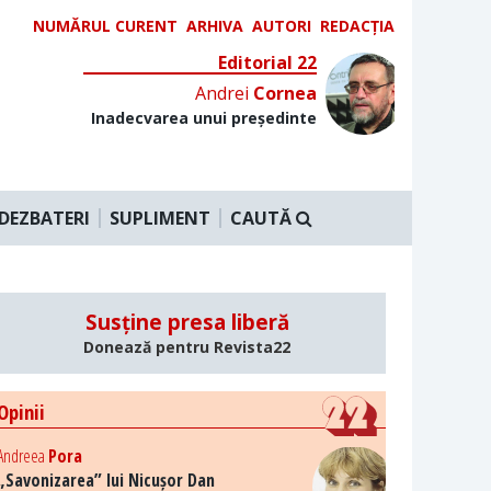
NUMĂRUL CURENT
ARHIVA
AUTORI
REDACȚIA
Editorial 22
Andrei
Cornea
Inadecvarea unui președinte
DEZBATERI
SUPLIMENT
CAUTĂ
Susține presa liberă
Donează pentru Revista22
Opinii
Andreea
Pora
„Savonizarea” lui Nicușor Dan