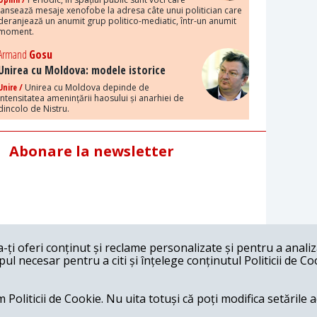
lansează mesaje xenofobe la adresa câte unui politician care
deranjează un anumit grup politico-mediatic, într-un anumit
moment.
Armand
Gosu
Unirea cu Moldova: modele istorice
Unire /
Unirea cu Moldova depinde de
intensitatea amenințării haosului și anarhiei de
dincolo de Nistru.
Abonare la newsletter
ți oferi conținut și reclame personalizate și pentru a anali
l necesar pentru a citi și înțelege conținutul Politicii de Co
 Politicii de Cookie. Nu uita totuși că poți modifica setările 