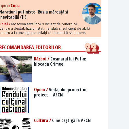
Ciprian
Cucu
Narațiuni putiniste: Rusia măreață și
inevitabilă (II)
Opinii /
Moscova este încă suficient de puternică
pentru a destabiliza un stat mai slab și suficient de abilă
pentru a-i convinge pe ceilalți că nu merită să-l apere.
RECOMANDAREA EDITORILOR
Război /
Coșmarul lui Putin:
blocada Crimeei
Opinii /
Viața, din proiect în
proiect – AFCN
Cultura /
Cine câștigă la AFCN