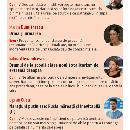
Opinii /
Deocamdată e liniștit: vorbește monoton, nu
spune mare lucru, dar lasă să se înțeleagă ce trebuie, dă
din mâini și se uită aiurea; pe scurt – e ca pătrunjelul în supă:
nici în plus, nici în minus.
Marina
Dumitrescu
Urma și urmarea
Eseu /
Prezentul continuu, starea de prezență
recomandată în orice spiritualitate, nu presupune
indiferența față de urma lăsată sau de consecințele ei.
Raluca
Alexandrescu
Drumul de la școală către noul totalitarism de
extremă dreaptă
Opinii /
Ne aflăm în perioada de admitere în învățământul
universitar, iar la științe politice concurența este mai mare decât în
anii precedenți, ceea ce în sine e un lucru bun, dacă nu te uiți decât la
cifre.
Ciprian
Cucu
Narațiuni putiniste: Rusia măreață și inevitabilă
(II)
Opinii /
Moscova este încă suficient de puternică pentru a
destabiliza un stat mai slab și suficient de abilă pentru a-i convinge
pe ceilalți că nu merită să-l apere.