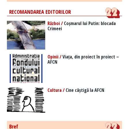
RECOMANDAREA EDITORILOR
Război /
Coșmarul lui Putin: blocada
Crimeei
Opinii /
Viața, din proiect în proiect –
AFCN
Cultura /
Cine câștigă la AFCN
Bref