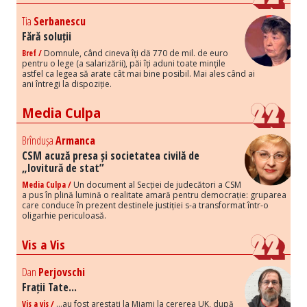
Tia
Serbanescu
Fără soluții
Bref /
Domnule, când cineva îți dă 770 de mil. de euro
pentru o lege (a salarizării), păi îți aduni toate mințile
astfel ca legea să arate cât mai bine posibil. Mai ales când ai
ani întregi la dispoziție.
Media Culpa
Brîndușa
Armanca
CSM acuză presa și societatea civilă de
„lovitură de stat”
Media Culpa /
Un document al Secției de judecători a CSM
a pus în plină lumină o realitate amară pentru democrație: gruparea
care conduce în prezent destinele justiției s-a transformat într-o
oligarhie periculoasă.
Vis a Vis
Dan
Perjovschi
Frații Tate...
Vis a vis /
...au fost arestați la Miami la cererea UK, după