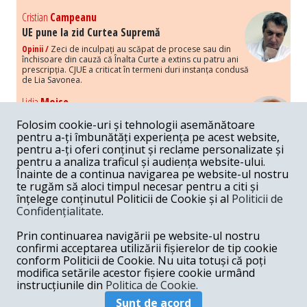
Cristian
Campeanu
UE pune la zid Curtea Supremă
Opinii /
Zeci de inculpați au scăpat de procese sau din
închisoare din cauză că Înalta Curte a extins cu patru ani
prescripția. CJUE a criticat în termeni duri instanța condusă
de Lia Savonea.
Lidia
Moise
Costurile economice ale haosului politic
Folosim cookie-uri și tehnologii asemănătoare
Opinii /
Economia nu poate rezista cu retorica falsă a
pentru a-ți îmbunătăți experiența pe acest website,
susținerii intereselor poporului, care, de fapt, ascunde
pentru a-ți oferi conținut și reclame personalizate și
obsesia menținerii privilegiilor și a averilor unor caste.
pentru a analiza traficul și audiența website-ului.
Înainte de a continua navigarea pe website-ul nostru
Melania
Cincea
te rugăm să aloci timpul necesar pentru a citi și
Noi puseuri de xenofobie din partea românilor
înțelege conținutul Politicii de Cookie și al
Politicii de
„neaoși”
Confidențialitate
.
Opinii /
Periodic, în spațiul public sunt voci care lansează
mesaje xenofobe la adresa câte unui politician care deranjează un
Prin continuarea navigării pe website-ul nostru
anumit grup politico-mediatic, într-un anumit moment.
confirmi acceptarea utilizării fișierelor de tip cookie
conform Politicii de Cookie. Nu uita totuși că poți
Armand
Gosu
modifica setările acestor fișiere cookie urmând
Unirea cu Moldova: modele istorice
instrucțiunile din
Politica de Cookie.
Unire /
Unirea cu Moldova depinde de intensitatea
Sunt de acord
amenințării haosului și anarhiei de dincolo de Nistru.