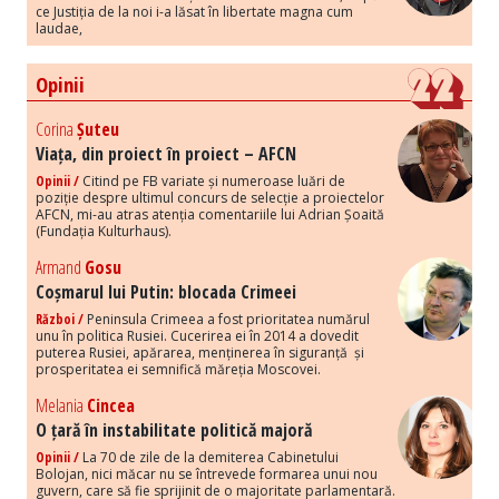
ce Justiția de la noi i-a lăsat în libertate magna cum
laudae,
Opinii
Corina
Șuteu
Viața, din proiect în proiect – AFCN
Opinii /
Citind pe FB variate și numeroase luări de
poziție despre ultimul concurs de selecție a proiectelor
AFCN, mi-au atras atenția comentariile lui Adrian Șoaită
(Fundația Kulturhaus).
Armand
Gosu
Coșmarul lui Putin: blocada Crimeei
Război /
Peninsula Crimeea a fost prioritatea numărul
unu în politica Rusiei. Cucerirea ei în 2014 a dovedit
puterea Rusiei, apărarea, menținerea în siguranță și
prosperitatea ei semnifică măreția Moscovei.
Melania
Cincea
O țară în instabilitate politică majoră
Opinii /
La 70 de zile de la demiterea Cabinetului
Bolojan, nici măcar nu se întrevede formarea unui nou
guvern, care să fie sprijinit de o majoritate parlamentară.