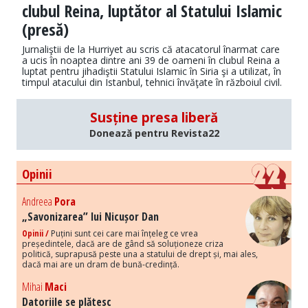
clubul Reina, luptător al Statului Islamic
(presă)
Jurnaliştii de la Hurriyet au scris că atacatorul înarmat care
a ucis în noaptea dintre ani 39 de oameni în clubul Reina a
luptat pentru jihadiştii Statului Islamic în Siria şi a utilizat, în
timpul atacului din Istanbul, tehnici învăţate în războiul civil.
Susține presa liberă
Donează pentru Revista22
Opinii
Andreea
Pora
„Savonizarea” lui Nicușor Dan
Opinii /
Puțini sunt cei care mai înțeleg ce vrea
președintele, dacă are de gând să soluționeze criza
politică, suprapusă peste una a statului de drept și, mai ales,
dacă mai are un dram de bună-credință.
Mihai
Maci
Datoriile se plătesc