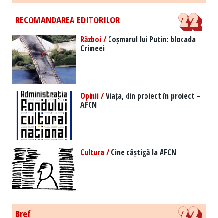
RECOMANDAREA EDITORILOR
Război /
Coșmarul lui Putin: blocada
Crimeei
Opinii /
Viața, din proiect în proiect –
AFCN
Cultura /
Cine câștigă la AFCN
Bref