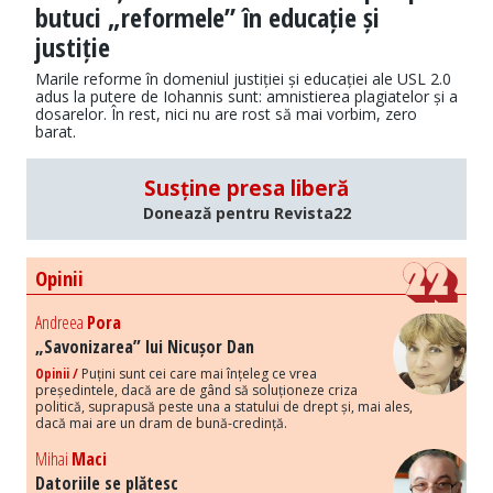
butuci „reformele” în educație și
justiție
Marile reforme în domeniul justiției și educației ale USL 2.0
adus la putere de Iohannis sunt: amnistierea plagiatelor și a
dosarelor. În rest, nici nu are rost să mai vorbim, zero
barat.
Susține presa liberă
Donează pentru Revista22
Opinii
Andreea
Pora
„Savonizarea” lui Nicușor Dan
Opinii /
Puțini sunt cei care mai înțeleg ce vrea
președintele, dacă are de gând să soluționeze criza
politică, suprapusă peste una a statului de drept și, mai ales,
dacă mai are un dram de bună-credință.
Mihai
Maci
Datoriile se plătesc