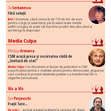
Tia
Serbanescu
Fără soluții
Bref /
Domnule, când cineva îți dă 770 de mil. de euro
pentru o lege (a salarizării), păi îți aduni toate mințile
astfel ca legea să arate cât mai bine posibil. Mai ales când ai
ani întregi la dispoziție.
Media Culpa
Brîndușa
Armanca
CSM acuză presa și societatea civilă de
„lovitură de stat”
Media Culpa /
Un document al Secției de judecători a CSM
a pus în plină lumină o realitate amară pentru democrație: gruparea
care conduce în prezent destinele justiției s-a transformat într-o
oligarhie periculoasă.
Vis a Vis
Dan
Perjovschi
Frații Tate...
Vis a vis /
...au fost arestați la Miami la cererea UK, după