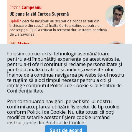
Cristian
Campeanu
UE pune la zid Curtea Supremă
Opinii /
Zeci de inculpați au scăpat de procese sau din
închisoare din cauză că Înalta Curte a extins cu patru ani
prescripția. CJUE a criticat în termeni duri instanța condusă
de Lia Savonea.
Lidia
Moise
Costurile economice ale haosului politic
Folosim cookie-uri și tehnologii asemănătoare
Opinii /
Economia nu poate rezista cu retorica falsă a
pentru a-ți îmbunătăți experiența pe acest website,
susținerii intereselor poporului, care, de fapt, ascunde
pentru a-ți oferi conținut și reclame personalizate și
obsesia menținerii privilegiilor și a averilor unor caste.
pentru a analiza traficul și audiența website-ului.
Înainte de a continua navigarea pe website-ul nostru
Melania
Cincea
te rugăm să aloci timpul necesar pentru a citi și
Noi puseuri de xenofobie din partea românilor
înțelege conținutul Politicii de Cookie și al
Politicii de
„neaoși”
Confidențialitate
.
Opinii /
Periodic, în spațiul public sunt voci care lansează
mesaje xenofobe la adresa câte unui politician care deranjează un
Prin continuarea navigării pe website-ul nostru
anumit grup politico-mediatic, într-un anumit moment.
confirmi acceptarea utilizării fișierelor de tip cookie
conform Politicii de Cookie. Nu uita totuși că poți
Armand
Gosu
modifica setările acestor fișiere cookie urmând
Unirea cu Moldova: modele istorice
instrucțiunile din
Politica de Cookie.
Unire /
Unirea cu Moldova depinde de intensitatea
Sunt de acord
amenințării haosului și anarhiei de dincolo de Nistru.