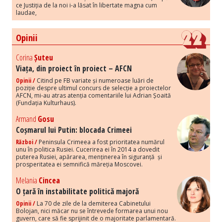
ce Justiția de la noi i-a lăsat în libertate magna cum
laudae,
Opinii
Corina
Șuteu
Viața, din proiect în proiect – AFCN
Opinii /
Citind pe FB variate și numeroase luări de
poziție despre ultimul concurs de selecție a proiectelor
AFCN, mi-au atras atenția comentariile lui Adrian Șoaită
(Fundația Kulturhaus).
Armand
Gosu
Coșmarul lui Putin: blocada Crimeei
Război /
Peninsula Crimeea a fost prioritatea numărul
unu în politica Rusiei. Cucerirea ei în 2014 a dovedit
puterea Rusiei, apărarea, menținerea în siguranță și
prosperitatea ei semnifică măreția Moscovei.
Melania
Cincea
O țară în instabilitate politică majoră
Opinii /
La 70 de zile de la demiterea Cabinetului
Bolojan, nici măcar nu se întrevede formarea unui nou
guvern, care să fie sprijinit de o majoritate parlamentară.