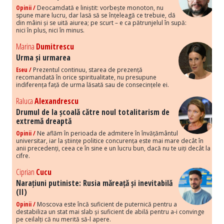
Opinii /
Deocamdată e liniștit: vorbește monoton, nu
spune mare lucru, dar lasă să se înțeleagă ce trebuie, dă
din mâini și se uită aiurea; pe scurt – e ca pătrunjelul în supă:
nici în plus, nici în minus.
Marina
Dumitrescu
Urma și urmarea
Eseu /
Prezentul continuu, starea de prezență
recomandată în orice spiritualitate, nu presupune
indiferența față de urma lăsată sau de consecințele ei.
Raluca
Alexandrescu
Drumul de la școală către noul totalitarism de
extremă dreaptă
Opinii /
Ne aflăm în perioada de admitere în învățământul
universitar, iar la științe politice concurența este mai mare decât în
anii precedenți, ceea ce în sine e un lucru bun, dacă nu te uiți decât la
cifre.
Ciprian
Cucu
Narațiuni putiniste: Rusia măreață și inevitabilă
(II)
Opinii /
Moscova este încă suficient de puternică pentru a
destabiliza un stat mai slab și suficient de abilă pentru a-i convinge
pe ceilalți că nu merită să-l apere.