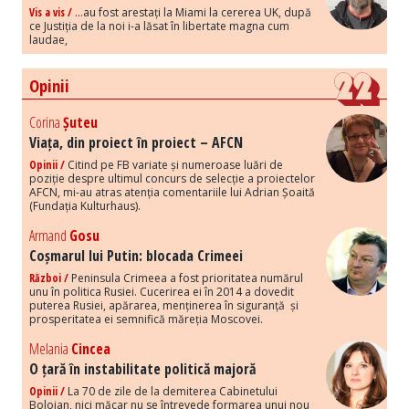
Vis a vis /
...au fost arestați la Miami la cererea UK, după
ce Justiția de la noi i-a lăsat în libertate magna cum
laudae,
Opinii
Corina
Șuteu
Viața, din proiect în proiect – AFCN
Opinii /
Citind pe FB variate și numeroase luări de
poziție despre ultimul concurs de selecție a proiectelor
AFCN, mi-au atras atenția comentariile lui Adrian Șoaită
(Fundația Kulturhaus).
Armand
Gosu
Coșmarul lui Putin: blocada Crimeei
Război /
Peninsula Crimeea a fost prioritatea numărul
unu în politica Rusiei. Cucerirea ei în 2014 a dovedit
puterea Rusiei, apărarea, menținerea în siguranță și
prosperitatea ei semnifică măreția Moscovei.
Melania
Cincea
O țară în instabilitate politică majoră
Opinii /
La 70 de zile de la demiterea Cabinetului
Bolojan, nici măcar nu se întrevede formarea unui nou