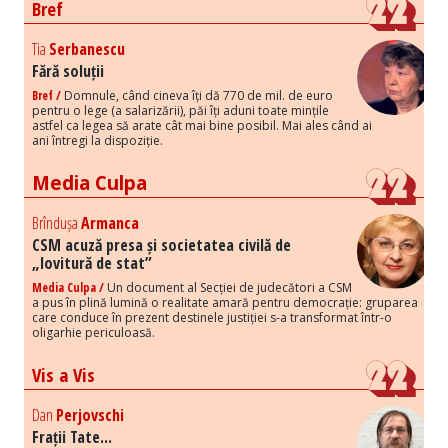
Bref
Tia
Serbanescu
Fără soluții
Bref /
Domnule, când cineva îți dă 770 de mil. de euro
pentru o lege (a salarizării), păi îți aduni toate mințile
astfel ca legea să arate cât mai bine posibil. Mai ales când ai
ani întregi la dispoziție.
Media Culpa
Brîndușa
Armanca
CSM acuză presa și societatea civilă de
„lovitură de stat”
Media Culpa /
Un document al Secției de judecători a CSM
a pus în plină lumină o realitate amară pentru democrație: gruparea
care conduce în prezent destinele justiției s-a transformat într-o
oligarhie periculoasă.
Vis a Vis
Dan
Perjovschi
Frații Tate...