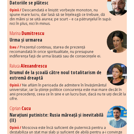
Datoriile se plătesc
Opinii /
Deocamdată e liniștit: vorbește monoton, nu
spune mare lucru, dar lasă să se înțeleagă ce trebuie, dă
din mâini și se uită aiurea; pe scurt – e ca pătrunjelul în supă:
nici în plus, nici în minus.
Marina
Dumitrescu
Urma și urmarea
Eseu /
Prezentul continuu, starea de prezență
recomandată în orice spiritualitate, nu presupune
indiferența față de urma lăsată sau de consecințele ei.
Raluca
Alexandrescu
Drumul de la școală către noul totalitarism de
extremă dreaptă
Opinii /
Ne aflăm în perioada de admitere în învățământul
universitar, iar la științe politice concurența este mai mare decât în
anii precedenți, ceea ce în sine e un lucru bun, dacă nu te uiți decât la
cifre.
Ciprian
Cucu
Narațiuni putiniste: Rusia măreață și inevitabilă
(II)
Opinii /
Moscova este încă suficient de puternică pentru a
destabiliza un stat mai slab și suficient de abilă pentru a-i convinge