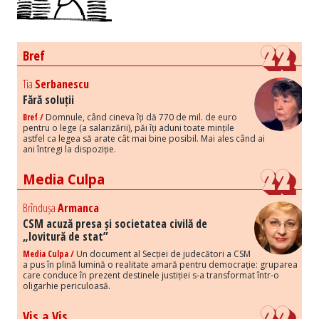
Bref
Tia
Serbanescu
Fără soluții
Bref /
Domnule, când cineva îți dă 770 de mil. de euro
pentru o lege (a salarizării), păi îți aduni toate mințile
astfel ca legea să arate cât mai bine posibil. Mai ales când ai
ani întregi la dispoziție.
Media Culpa
Brîndușa
Armanca
CSM acuză presa și societatea civilă de
„lovitură de stat”
Media Culpa /
Un document al Secției de judecători a CSM
a pus în plină lumină o realitate amară pentru democrație: gruparea
care conduce în prezent destinele justiției s-a transformat într-o
oligarhie periculoasă.
Vis a Vis