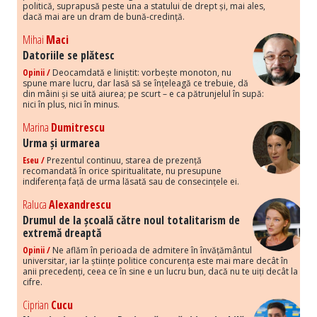
politică, suprapusă peste una a statului de drept și, mai ales,
dacă mai are un dram de bună-credință.
Mihai
Maci
Datoriile se plătesc
Opinii /
Deocamdată e liniștit: vorbește monoton, nu
spune mare lucru, dar lasă să se înțeleagă ce trebuie, dă
din mâini și se uită aiurea; pe scurt – e ca pătrunjelul în supă:
nici în plus, nici în minus.
Marina
Dumitrescu
Urma și urmarea
Eseu /
Prezentul continuu, starea de prezență
recomandată în orice spiritualitate, nu presupune
indiferența față de urma lăsată sau de consecințele ei.
Raluca
Alexandrescu
Drumul de la școală către noul totalitarism de
extremă dreaptă
Opinii /
Ne aflăm în perioada de admitere în învățământul
universitar, iar la științe politice concurența este mai mare decât în
anii precedenți, ceea ce în sine e un lucru bun, dacă nu te uiți decât la
cifre.
Ciprian
Cucu