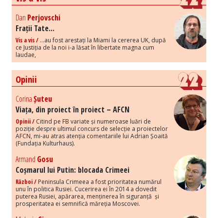
Dan
Perjovschi
Frații Tate...
Vis a vis /
...au fost arestați la Miami la cererea UK, după
ce Justiția de la noi i-a lăsat în libertate magna cum
laudae,
Opinii
Corina
Șuteu
Viața, din proiect în proiect – AFCN
Opinii /
Citind pe FB variate și numeroase luări de
poziție despre ultimul concurs de selecție a proiectelor
AFCN, mi-au atras atenția comentariile lui Adrian Șoaită
(Fundația Kulturhaus).
Armand
Gosu
Coșmarul lui Putin: blocada Crimeei
Război /
Peninsula Crimeea a fost prioritatea numărul
unu în politica Rusiei. Cucerirea ei în 2014 a dovedit
puterea Rusiei, apărarea, menținerea în siguranță și
prosperitatea ei semnifică măreția Moscovei.