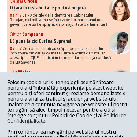
Melania
Cincea
O țară în instabilitate politică majoră
Opinii /
La 70 de zile de la demiterea Cabinetului
Bolojan, nici măcar nu se întrevede formarea unui nou
guvern, care să fie sprijinit de o majoritate parlamentară.
Cristian
Campeanu
UE pune la zid Curtea Supremă
Opinii /
Zeci de inculpați au scăpat de procese sau din
închisoare din cauză că Înalta Curte a extins cu patru ani
prescripția. CJUE a criticat în termeni duri instanța condusă
de Lia Savonea.
Lidia
Moise
Costurile economice ale haosului politic
Folosim cookie-uri și tehnologii asemănătoare
Opinii /
Economia nu poate rezista cu retorica falsă a
pentru a-ți îmbunătăți experiența pe acest website,
susținerii intereselor poporului, care, de fapt, ascunde
pentru a-ți oferi conținut și reclame personalizate și
obsesia menținerii privilegiilor și a averilor unor caste.
pentru a analiza traficul și audiența website-ului.
Înainte de a continua navigarea pe website-ul nostru
Melania
Cincea
te rugăm să aloci timpul necesar pentru a citi și
Noi puseuri de xenofobie din partea românilor
înțelege conținutul Politicii de Cookie și al
Politicii de
„neaoși”
Confidențialitate
.
Opinii /
Periodic, în spațiul public sunt voci care lansează
mesaje xenofobe la adresa câte unui politician care deranjează un
Prin continuarea navigării pe website-ul nostru
anumit grup politico-mediatic, într-un anumit moment.