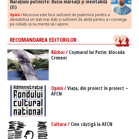
Narațiuni putiniste: Rusia măreață și inevitabilă
(II)
Opinii /
Moscova este încă suficient de puternică pentru a
destabiliza un stat mai slab și suficient de abilă pentru a-i convinge
pe ceilalți că nu merită să-l apere.
RECOMANDAREA EDITORILOR
Război /
Coșmarul lui Putin: blocada
Crimeei
Opinii /
Viața, din proiect în proiect –
AFCN
Cultura /
Cine câștigă la AFCN