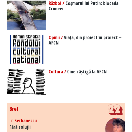
Război /
Coșmarul lui Putin: blocada
Crimeei
Opinii /
Viața, din proiect în proiect –
AFCN
Cultura /
Cine câștigă la AFCN
Bref
Tia
Serbanescu
Fără soluții