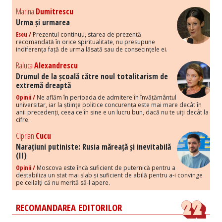
Marina
Dumitrescu
Urma și urmarea
Eseu /
Prezentul continuu, starea de prezență
recomandată în orice spiritualitate, nu presupune
indiferența față de urma lăsată sau de consecințele ei.
Raluca
Alexandrescu
Drumul de la școală către noul totalitarism de
extremă dreaptă
Opinii /
Ne aflăm în perioada de admitere în învățământul
universitar, iar la științe politice concurența este mai mare decât în
anii precedenți, ceea ce în sine e un lucru bun, dacă nu te uiți decât la
cifre.
Ciprian
Cucu
Narațiuni putiniste: Rusia măreață și inevitabilă
(II)
Opinii /
Moscova este încă suficient de puternică pentru a
destabiliza un stat mai slab și suficient de abilă pentru a-i convinge
pe ceilalți că nu merită să-l apere.
RECOMANDAREA EDITORILOR