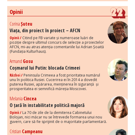
Opinii
Corina
Șuteu
Viața, din proiect în proiect – AFCN
Opinii /
Citind pe FB variate și numeroase luări de
poziție despre ultimul concurs de selecție a proiectelor
AFCN, mi-au atras atenția comentariile lui Adrian Șoaită
(Fundația Kulturhaus).
Armand
Gosu
Coșmarul lui Putin: blocada Crimeei
Război /
Peninsula Crimeea a fost prioritatea numărul
unu în politica Rusiei. Cucerirea ei în 2014 a dovedit
puterea Rusiei, apărarea, menținerea în siguranță și
prosperitatea ei semnifică măreția Moscovei.
Melania
Cincea
O țară în instabilitate politică majoră
Opinii /
La 70 de zile de la demiterea Cabinetului
Bolojan, nici măcar nu se întrevede formarea unui nou
guvern, care să fie sprijinit de o majoritate parlamentară.
Cristian
Campeanu