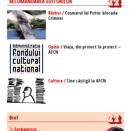
RECOMANDAREA EDITORILOR
Război /
Coșmarul lui Putin: blocada
Crimeei
Opinii /
Viața, din proiect în proiect –
AFCN
Cultura /
Cine câștigă la AFCN
Bref
Tia
Serbanescu