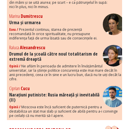
din mâini și se uită aiurea; pe scurt – e ca pătrunjelul în supă:
nici în plus, nici în minus.
Marina
Dumitrescu
Urma și urmarea
Eseu /
Prezentul continuu, starea de prezență
recomandată în orice spiritualitate, nu presupune
indiferența față de urma lăsată sau de consecințele ei.
Raluca
Alexandrescu
Drumul de la școală către noul totalitarism de
extremă dreaptă
Opinii /
Ne aflăm în perioada de admitere în învățământul
universitar, iar la științe politice concurența este mai mare decât în
anii precedenți, ceea ce în sine e un lucru bun, dacă nu te uiți decât la
cifre.
Ciprian
Cucu
Narațiuni putiniste: Rusia măreață și inevitabilă
(II)
Opinii /
Moscova este încă suficient de puternică pentru a
destabiliza un stat mai slab și suficient de abilă pentru a-i convinge
pe ceilalți că nu merită să-l apere.