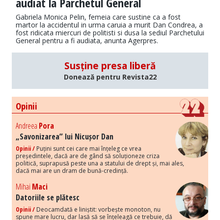
audiat la Parchetul General
Gabriela Monica Pelin, femeia care sustine ca a fost
martor la accidentul in urma caruia a murit Dan Condrea, a
fost ridicata miercuri de politisti si dusa la sediul Parchetului
General pentru a fi audiata, anunta Agerpres.
Susține presa liberă
Donează pentru Revista22
Opinii
Andreea
Pora
„Savonizarea” lui Nicușor Dan
Opinii /
Puțini sunt cei care mai înțeleg ce vrea
președintele, dacă are de gând să soluționeze criza
politică, suprapusă peste una a statului de drept și, mai ales,
dacă mai are un dram de bună-credință.
Mihai
Maci
Datoriile se plătesc
Opinii /
Deocamdată e liniștit: vorbește monoton, nu
spune mare lucru, dar lasă să se înțeleagă ce trebuie, dă