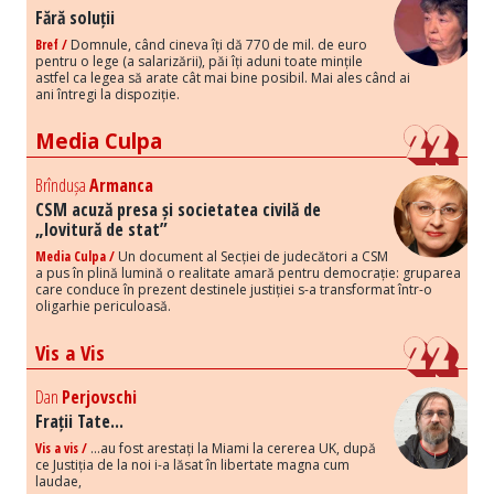
Fără soluții
Bref /
Domnule, când cineva îți dă 770 de mil. de euro
pentru o lege (a salarizării), păi îți aduni toate mințile
astfel ca legea să arate cât mai bine posibil. Mai ales când ai
ani întregi la dispoziție.
Media Culpa
Brîndușa
Armanca
CSM acuză presa și societatea civilă de
„lovitură de stat”
Media Culpa /
Un document al Secției de judecători a CSM
a pus în plină lumină o realitate amară pentru democrație: gruparea
care conduce în prezent destinele justiției s-a transformat într-o
oligarhie periculoasă.
Vis a Vis
Dan
Perjovschi
Frații Tate...
Vis a vis /
...au fost arestați la Miami la cererea UK, după
ce Justiția de la noi i-a lăsat în libertate magna cum
laudae,