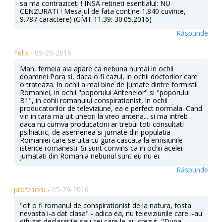
Răspunde
Felix -
05-29-2016
Man, femeia aia apare ca nebuna numai in ochii
doamnei Pora si, daca o fi cazul, in ochii doctorilor care
o trateaza. In ochii a mai bine de jumate dintre formistii
Romaniei, in ochii "poporului Antenelor" si "poporului
B1", in cohii romanului conspirationist, in ochii
producatorilor de televiziune, ea e perfect normala. Cand
vin in tara ma uit uneori la vreo antena... si ma intreb
daca nu cumva producatorii ar trebui toti consultati
psihiatric, de asemenea si jumate din populatia
Romaniei care se uita cu gura cascata la emisiunile
isterice romanesti. Si sunt convins ca in ochii acelei
jumatati din Romania nebunul sunt eu nu ei.
Răspunde
profesoru -
05-29-2016
"cit o fi romanul de conspirationist de la natura, fosta
nevasta i-a dat clasa" - adica ea, nu televiziunile care i-au
difuzat declaraţiile sau cei care le-au crezut. "Dupa