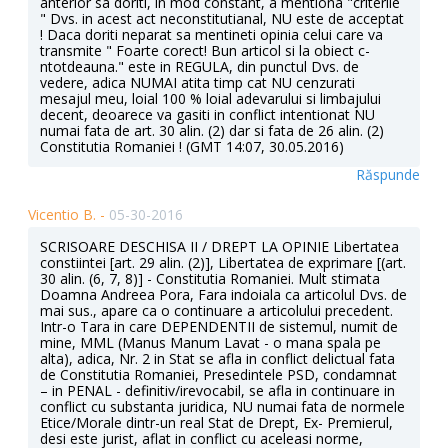
anterior sa doriti, in mod constant, a mentiona "criterile
" Dvs. in acest act neconstitutianal, NU este de acceptat
! Daca doriti neparat sa mentineti opinia celui care va
transmite " Foarte corect! Bun articol si la obiect c-
ntotdeauna." este in REGULA, din punctul Dvs. de
vedere, adica NUMAI atita timp cat NU cenzurati
mesajul meu, loial 100 % loial adevarului si limbajului
decent, deoarece va gasiti in conflict intentionat NU
numai fata de art. 30 alin. (2) dar si fata de 26 alin. (2)
Constitutia Romaniei ! (GMT 14:07, 30.05.2016)
Răspunde
Vicentio B. -
05-30-2016
SCRISOARE DESCHISA II / DREPT LA OPINIE Libertatea constiintei [art. 29 alin. (2)], Libertatea de exprimare [(art. 30 alin. (6, 7, 8)] - Constitutia Romaniei. Mult stimata Doamna Andreea Pora, Fara indoiala ca articolul Dvs. de mai sus., apare ca o continuare a articolului precedent. Intr-o Tara in care DEPENDENTII de sistemul, numit de mine, MML (Manus Manum Lavat - o mana spala pe alta), adica, Nr. 2 in Stat se afla in conflict delictual fata de Constitutia Romaniei, Presedintele PSD, condamnat – in PENAL - definitiv/irevocabil, se afla in continuare in conflict cu substanta juridica, NU numai fata de normele Etice/Morale dintr-un real Stat de Drept, Ex- Premierul, desi este jurist, aflat in conflict cu aceleasi norme, inclusiv cu Legislatia Penala, Candidata PSD pentru Primaria Capitalei, este dependenta TOTAL de cei numiti de mine, deci aceasta NU poate avea un comportament MORAL/LOIAL, cel putin fata de Bucuresteni, Dvs. va etalati ca o INDEPENDENTA TOTALA ! Ar fi foarte bine pentru cititorii Revistei 22, si nu numai, daca, insa, Dvs. ati ramane totusi DEPENDENTA, de fapt 100 % FIDELA, fata de Declaratiile publice als GDS. Mereu am afirmat pozitia mea de afinitate/fidelitate fata de substanta existentei declarate de GDS (citez): “ GRUPUL PENTRU DIALOG SOCIAL (GDS) este o asociatie independenta, neguvernamentala, cu caracter nepatrimonial, care și-a propus sa apere și sa promoveze valorile democrației, libertățile și drepturile omului. GDS urmărește să fie o instanță de reflexie critică asupra problemelor fundamentale ale societății românești. Mijlocul principal folosit pentru atingerea acestui scop este dialogul social realizat prin toate instrumentele civilizației moderne. Revista 22 își desfășoară activitatea sub coordonarea GDS, in paginile ei reflectandu-se ideile și demersurile care constituie liniile de forță ale acestuia. Are o apariție saptamanala propunand publicului cititor analize, eseuri politice, anchete sociale, interviuri cu personalități implicate in evenimentele majore ale vieții publice si culturale și deopotriva analize economice sau cronici culturale. Este o instanta de reflexie critica asupra problemelor fundamentale, care framanta societatea civila romama, asupra inserarii ei in contextual european: civilizatie, cultura, politica, societate, civila, ecologie.” . Insa, in opinia mea, Dvs. Andreea Pora va etalati ca fiind in CONFLICT MAJOR cu “LINIILE de FORTA” declarate oficial (citate de mine mai sus) de catre DGS Ma explic aici, in continuarea fireasca a elementelor MORALE din prima SCRISOARE DESCHISA si anume: 1. Titlul si continutul articolului de mai sus este o totala confirmare/ re - confirmare a tutoror aspectelor lacunare mentionate de mine, cu privire la modul prin care doriti/vreti – vizibil cu intentie – in a va etala/exercita pozitia din cadrul Revistei 22, recte DGS. Astfel titlul ales de Dvs. “ La Mărcuța, birjar!“ , denota o masiva IRONIE fata de : Biserica, Cultura (Eminescu), cititori, evident de buna – credinta, Justitie, ceea ce inseamna implicit o TOTALA PERSIFLARE, mai ales avand in vedere FONDUL: GRAVITATEA evenimentelor actuale din Romania, in ansamblul – social / moral / juridic. In mod concret, 2. este IMPOSIBIL ca Dvs. sa NU conosteti realitatea oficiala : “Biserica Marcuța este un lacaș de cult ortodox din București, care face parte din Manastirea Marcuta. Biserica, care poarta hramul ‘ Sfinții Arhangheli Mihail și Gavril ‘, si a fost construită de către marele logofăt Dan intre anii 1586-1587 în timpul Domnului Mihnea al II-lea Turcitul, fiind unul dintre cele mai vechi lacașuri de cult din București, care s-a pastrat pana astazi intr-o forma apropiată de cea inițiala. Manastirea a găzduit in cadrul clădirilor din complexul sau un lazaret in perioada epidemiei de ciumă din 1813, iar ulterior, 1829-1924, a fost sediul unui spital pentru bolnavii alienați mintal. In interiorul complexului manastiresc a fost internat pentru tratament Mihai Eminescu, fiindu-i administrat un tratament pe baza de mercur, dupa care transferat la Institutul Caritatea.” Tragedia GENIULUI din Romania – EMINESCU - cred Stimata Doamna Pora, ca va este foarte bine cunoscuta, dar vad ca o NEGLIJATI, transformad succesiunea tragicilor evenimente in FOILETON ! 3. Dupa ce in articolul anterior “Conspiraționită cu schepsis“, ocazie cu care v-am argumentat incorectitudinea dar si contarietatea reciproca a notiunilor alese de Dvs., articol in care ati afirmat “acum ne ocupam in continuare de treburi cu adevărat serioase. De moartea lui Condrea, de exem-plu,..” reveniti acum in alta forma, adica cu afirmatia “Spectacolul ”Moartea lui Condrea- Diluatorul” se joaca cu casa inchisa. S-au epuizat tichiile, mastile si biletele“. Totusi va contraziceti esential /in substnta, chiar in varianta Dvs., inacceptabila aici de PAMFLET. Pastrand “nota”, Dvs. reprezentati pe unul dintre cei care suntet si in posesia unui bilet dar si al recuzitelor mentionate. Dar NU aceasta este PROBLEMA, ci de faptul ca fiind vorba de O ANCETA de proportii si la cel mai inalt nivel, de interes National (Siguranta Nationala), totusi Dvs. doriti/vreti sa vorbiti de un “spectacol de teatru”, care trebuie sa aibe neaparat un DIRECTOR /MANAGER, iar spectacolul in sine, trebuie sa aibe un REGIZOR, despre care, tot Dvs., TACETI ! 4. Vorbiti de “casa inchisa”, dupa care va referiti la “Episodul de joi, asteptat mai ceva ca invierea lui Jon Snow. “. Fara indoiala ca protagonistul rolului la care vreti sa va referiti, Kit Harington, NU isi poate imagina ca persoana sa, va fi asociata de Dvs., unui SCANDAL de coruptie institutionalizata in Romania. Dar NU aceasta este PROBLEMA, ci faptul ca asociarea Dvs. este vizibil FORTATA, si anume din tendinta Dvs. de RUTINA: alergarea continua dupa ceva SENZATIONAL, care insa induce DEZINFORMARE/ MANIPULARE, mai ales ca, sunt sigura ca stiti, Jon Snow, in filmul "Game of Thrones" fiul bastard al lui Ned Stark, a fost asasinat intr-un moment care aduce aminte de asasinarea lui Iulius Cezar, iar Kit Harington a declarat oficial “sunt mort, mort, mort” ! 5. In articolul anterior, in format concluzie, ati afirmat: “Romanul crede in conspirații.”, iar acum (articolul de mai sus) veniti cu o noua varianta, tot in format concluzie: ” Pentru ca, serios acum, cit o fi romanul de conspirationist de la natura, fosta nevasta i-a dat clasa.”. CE formulare ! PE CE va bazati ? Ce argumente aveti ? Cum va permiteti sa incadrati femeia deja realmente EXASPERATA, in variantele Dvs. de alergatoare dupa sensational ! Intrebati pe Dl. Blaga: are de gand sa apeleze la Justitie pentru lamurirea gravelor acuze publice? Pentru ca tot Dvs., in acelasi “stil Andreea Pora” afirmati imperativ. “Nenorocitul !”. Va sunt cunoscute asemenea expresii folosite in Germania de publicatii serioase ? Sunt sigur ca NU! DE CE faceti Dvs. exceptie, desi sunteti in GDS ? 6. “Una peste alta, scenariul a scapat din haturi si cu greu i se mai poate face damage control.”. Din nou, adica din rutina, induceti notiuni, al caror sens, ori NI il stapaniti, ori NU il cunosteti in substanta necesara, dar care se afla in inacceptabila contradictie cu alti termini din aceeaiasi, dorita de Dvs ., fraza ! Damage control se refera precis la “measures taken to offset or minimize damage to reputation, credibility, or public image caused by a controversial act, remark, or revelation” adica, - masurile luate pentru a compensa sau de a minimiza deteriorarea reputatiei, credibilitatea, sau imaginea publica cauzata de un controversat act, remarca, sau prin revelație. Expresia in sine se foloseste „atunci cand companiile sau organizatiile incearca sa limiteze pierderile si sa ii gaseasca o parte pozitiva unei situaţii care parea initial fara scapare. La origine, “damage control” vine din lumea marinei si se referă la gestionarea momentelor ce pot ducea la scufundarea unei nave”. Ca atare : daca “situatia a scapat de sub control” , continuarea aleasa de Dvs. “nu se mai poate face un damage control” , in afara de faptul ca damage control” contine in sine verbul `a face’, adica aici este vorba de un evidet PLEONASM indus de Dvs., adica, daca `a scapat de sub control ’, cum se mai poate un damage control, adica “un control al avariilor, in sensul stiintific al notiunii ? Este un PARADOX ! NICI nu vetinti cu precizarea cine ar putea/ trebui sa se se ocupe de acest “damage control” ! 7. Formularea Dvs. “presarii din falanga portofel..”, probabil ca apartine unei expresii folosite in Romania, pe care personal, trebuie s-o spun, NU o cunosc. Stiu insa precis, cand se poate intrebuinta notiunea de “presari” si mai stiu ca FALANGA se refera la “fiecare dintre oasele mici, alungite, care alcătuiesc scheletul degetelor. Grupare politică paramilitară de tip fascist. Un fel de sul de lemn de care se legau, in regimul feudal, picioarele celor condamnați să fie bătuti la talpi”. Ce relatie ati gasit Dvs. in contextual articolului si al titlului ales, apare ca o formulare, care pana la momentul transmiterii textului de fata, NU a fost comentata, de nici un fel ! 8. Afirmatia Dvs.: “Dupa aparitia televizata a fostei doamne Condrea, sper ca nu si ultima, la spectacol nu vor mai fi primiti decit nebunii, agentii, penalii si politicienii.” , este realmente ridicola, deoarece, pe deoparte, denota o INCRIMINARE a unei femei trecuta prin indelungata si mare suferinta, adica, NU sunteti DELOC indreptatita la asemenea ACIDE ironii, ca sa nu spun real zeflemism, care imping spre obiceiuri de periferie, ca sa nu spun mahalagisme, pe de alta parte, daca deja ati afirmat “se joaca cu casa inchisa”, exista totusi exceptii pentru categoriile numite precis/ selectate de Dvs. (nebunii, agentii, penalii si politicienii.”) ? Revista 22 este o varianta moderna – democrata - la “URZICA” ? 9. Afirmatia Dvs. “Speranta e ca macar institutiile statului sa fi r