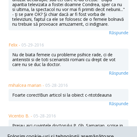
aparitia televizata a fostei doamne Condrea, sper ca nu
si ultima, la spectacol nu vor mai fi primiti decit nebunii..."
- ţi se pare OK? Şi chiar dacă ar fi fost vorba de
televiziuni, faptul ca ele se folosesc de o femeie bolnavă
nu trebuie să provoace amuzament, ci indignare.
Răspunde
Felix -
05-29-2016
Nu de biata femeie cu probleme psihice rade, ci de
antenistii si de toti scenaristii romani cu drept de vot
care nu se duc la doctor.
Răspunde
mihalcea marian -
05-28-2016
Foarte corect!Bun articol si la obiect c-ntotdeauna
Răspunde
Vicentio B. -
05-28-2016
Preiau aici cuvintele doctorului P. Gh. Samarian, scrise in
jurul anului 1940 " Inainte vreme, la noi, ca si in Europa
Occidentala, nebunii erau socotiti ca oameni in care
Folosim cookie-uri și tehnologii asemănătoare