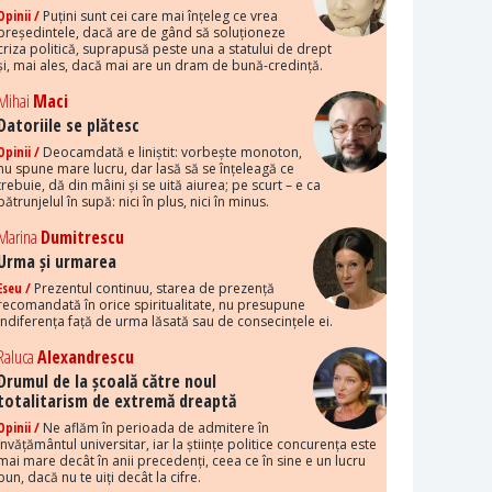
Opinii /
Puțini sunt cei care mai înțeleg ce vrea
președintele, dacă are de gând să soluționeze
criza politică, suprapusă peste una a statului de drept
și, mai ales, dacă mai are un dram de bună-credință.
Mihai
Maci
Datoriile se plătesc
Opinii /
Deocamdată e liniștit: vorbește monoton,
nu spune mare lucru, dar lasă să se înțeleagă ce
trebuie, dă din mâini și se uită aiurea; pe scurt – e ca
pătrunjelul în supă: nici în plus, nici în minus.
Marina
Dumitrescu
Urma și urmarea
Eseu /
Prezentul continuu, starea de prezență
recomandată în orice spiritualitate, nu presupune
indiferența față de urma lăsată sau de consecințele ei.
Raluca
Alexandrescu
Drumul de la școală către noul
totalitarism de extremă dreaptă
Opinii /
Ne aflăm în perioada de admitere în
învățământul universitar, iar la științe politice concurența este
mai mare decât în anii precedenți, ceea ce în sine e un lucru
bun, dacă nu te uiți decât la cifre.