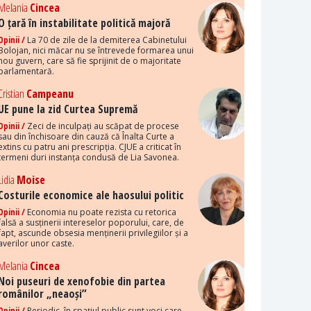
Melania
Cincea
O țară în instabilitate politică majoră
Opinii /
La 70 de zile de la demiterea Cabinetului
Bolojan, nici măcar nu se întrevede formarea unui
nou guvern, care să fie sprijinit de o majoritate
parlamentară.
Cristian
Campeanu
UE pune la zid Curtea Supremă
Opinii /
Zeci de inculpați au scăpat de procese
sau din închisoare din cauză că Înalta Curte a
extins cu patru ani prescripția. CJUE a criticat în
termeni duri instanța condusă de Lia Savonea.
Lidia
Moise
Costurile economice ale haosului politic
Opinii /
Economia nu poate rezista cu retorica
falsă a susținerii intereselor poporului, care, de
fapt, ascunde obsesia menținerii privilegiilor și a
averilor unor caste.
Melania
Cincea
Noi puseuri de xenofobie din partea
românilor „neaoși”
Opinii /
Periodic, în spațiul public sunt voci care