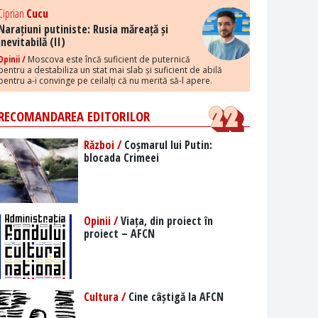
Ciprian
Cucu
Narațiuni putiniste: Rusia măreață și
inevitabilă (II)
Opinii /
Moscova este încă suficient de puternică
pentru a destabiliza un stat mai slab și suficient de abilă
pentru a-i convinge pe ceilalți că nu merită să-l apere.
RECOMANDAREA EDITORILOR
Război /
Coșmarul lui Putin:
blocada Crimeei
Opinii /
Viața, din proiect în
proiect – AFCN
Cultura /
Cine câștigă la AFCN