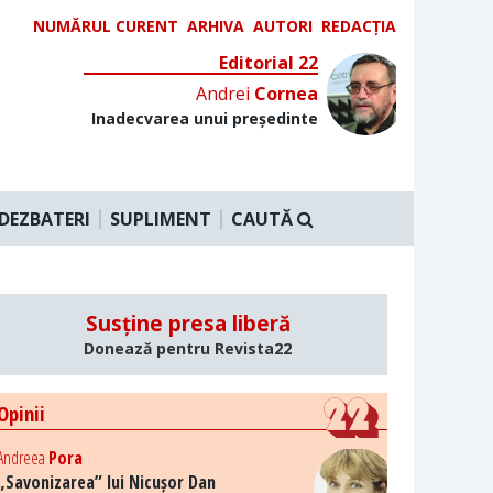
NUMĂRUL CURENT
ARHIVA
AUTORI
REDACȚIA
Editorial 22
Andrei
Cornea
Inadecvarea unui președinte
DEZBATERI
SUPLIMENT
CAUTĂ
Susține presa liberă
Donează pentru Revista22
Opinii
Andreea
Pora
„Savonizarea” lui Nicușor Dan