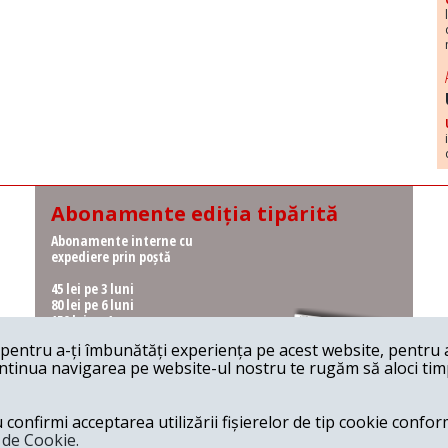
Abonamente ediția tipărită
Abonamente interne cu
expediere prin poștă
45 lei pe 3 luni
80 lei pe 6 luni
150 lei pe 1 an
entru a-ți îmbunătăți experiența pe acest website, pentru a-
Abonamente interne cu
ontinua navigarea pe website-ul nostru te rugăm să aloci timpu
ridicare de la redacție
36 lei pe 3 luni
62 lei pe 6 luni
onfirmi acceptarea utilizării fișierelor de tip cookie conform
115 lei pe 1 an
a de Cookie.