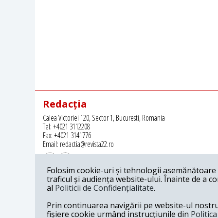
Redacția
Calea Victoriei 120, Sector 1, Bucuresti, Romania
Tel: +4021 3112208
Fax: +4021 3141776
Email: redactia@revista22.ro
Folosim cookie-uri și tehnologii asemănătoare p
traficul și audiența website-ului. Înainte de a c
al
Politicii de Confidențialitate
.
Revista 22 este editata de
Grupul pentru Dialog Social
Prin continuarea navigării pe website-ul nostru c
fișiere cookie urmând instrucțiunile din
Politic