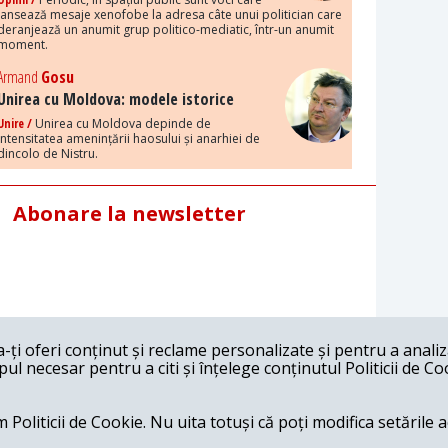
lansează mesaje xenofobe la adresa câte unui politician care
deranjează un anumit grup politico-mediatic, într-un anumit
moment.
Armand
Gosu
Unirea cu Moldova: modele istorice
Unire /
Unirea cu Moldova depinde de
intensitatea amenințării haosului și anarhiei de
dincolo de Nistru.
Abonare la newsletter
ți oferi conținut și reclame personalizate și pentru a anali
l necesar pentru a citi și înțelege conținutul Politicii de Co
 Politicii de Cookie. Nu uita totuși că poți modifica setările 