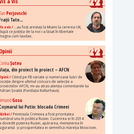
Vis a Vis
Dan
Perjovschi
Frații Tate...
Vis a vis /
...au fost arestați la Miami la cererea UK,
după ce Justiția de la noi i-a lăsat în libertate
magna cum laudae,
Opinii
Corina
Șuteu
Viața, din proiect în proiect – AFCN
Opinii /
Citind pe FB variate și numeroase luări de
poziție despre ultimul concurs de selecție a
proiectelor AFCN, mi-au atras atenția comentariile lui
Adrian Șoaită (Fundația Kulturhaus).
Armand
Gosu
Coșmarul lui Putin: blocada Crimeei
Război /
Peninsula Crimeea a fost prioritatea
numărul unu în politica Rusiei. Cucerirea ei în 2014
a dovedit puterea Rusiei, apărarea, menținerea în
siguranță și prosperitatea ei semnifică măreția Moscovei.