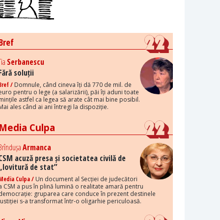
Bref
Tia
Serbanescu
Fără soluții
Bref /
Domnule, când cineva îți dă 770 de mil. de
euro pentru o lege (a salarizării), păi îți aduni toate
mințile astfel ca legea să arate cât mai bine posibil.
Mai ales când ai ani întregi la dispoziție.
Media Culpa
Brîndușa
Armanca
CSM acuză presa și societatea civilă de
„lovitură de stat”
Media Culpa /
Un document al Secției de judecători
a CSM a pus în plină lumină o realitate amară pentru
democrație: gruparea care conduce în prezent destinele
justiției s-a transformat într-o oligarhie periculoasă.