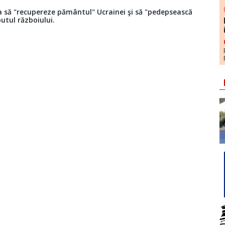
ea să "recupereze pământul" Ucrainei şi să "pedepsească
utul războiului.