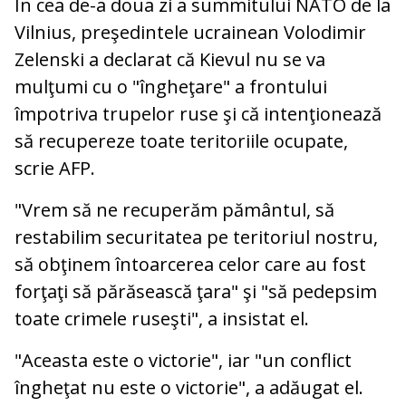
În cea de-a doua zi a summitului NATO de la
Vilnius, preşedintele ucrainean Volodimir
Zelenski a declarat că Kievul nu se va
mulţumi cu o "îngheţare" a frontului
împotriva trupelor ruse şi că intenţionează
să recupereze toate teritoriile ocupate,
scrie AFP.
"Vrem să ne recuperăm pământul, să
restabilim securitatea pe teritoriul nostru,
să obţinem întoarcerea celor care au fost
forţaţi să părăsească ţara" şi "să pedepsim
toate crimele ruseşti", a insistat el.
"Aceasta este o victorie", iar "un conflict
îngheţat nu este o victorie", a adăugat el.