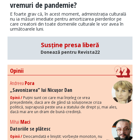
vremuri de pandemie?
E foarte grav că, în acest moment, administrația culturală
nu ia măsuri imediate pentru amortizarea pierderilor pe
care creatorii din toate domeniile culturale le vor avea în
următoarele luni.
Susține presa liberă
Donează pentru Revista22
Opinii
Andreea
Pora
„Savonizarea” lui Nicușor Dan
Opinii /
Puțini sunt cei care mai înțeleg ce vrea
președintele, dacă are de gând să soluționeze criza
politică, suprapusă peste una a statului de drept și, mai ales,
dacă mai are un dram de bună-credință.
Mihai
Maci
Datoriile se plătesc
Opinii /
Deocamdată e liniștit: vorbește monoton, nu