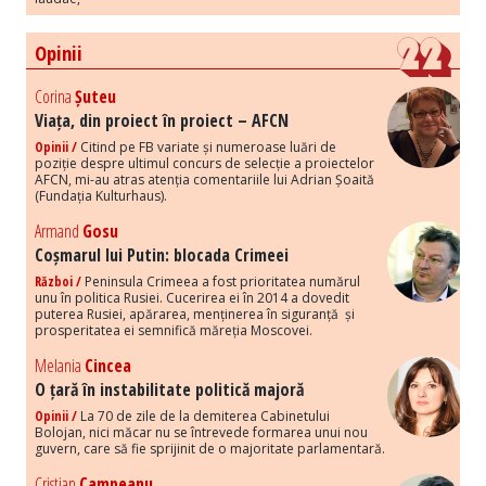
Opinii
Corina
Șuteu
Viața, din proiect în proiect – AFCN
Opinii /
Citind pe FB variate și numeroase luări de
poziție despre ultimul concurs de selecție a proiectelor
AFCN, mi-au atras atenția comentariile lui Adrian Șoaită
(Fundația Kulturhaus).
Armand
Gosu
Coșmarul lui Putin: blocada Crimeei
Război /
Peninsula Crimeea a fost prioritatea numărul
unu în politica Rusiei. Cucerirea ei în 2014 a dovedit
puterea Rusiei, apărarea, menținerea în siguranță și
prosperitatea ei semnifică măreția Moscovei.
Melania
Cincea
O țară în instabilitate politică majoră
Opinii /
La 70 de zile de la demiterea Cabinetului
Bolojan, nici măcar nu se întrevede formarea unui nou
guvern, care să fie sprijinit de o majoritate parlamentară.
Cristian
Campeanu