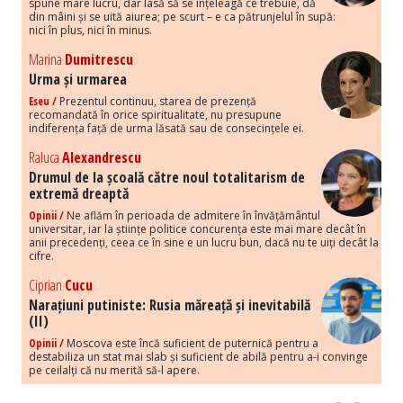
spune mare lucru, dar lasă să se înțeleagă ce trebuie, dă
din mâini și se uită aiurea; pe scurt – e ca pătrunjelul în supă:
nici în plus, nici în minus.
Marina
Dumitrescu
Urma și urmarea
Eseu /
Prezentul continuu, starea de prezență
recomandată în orice spiritualitate, nu presupune
indiferența față de urma lăsată sau de consecințele ei.
Raluca
Alexandrescu
Drumul de la școală către noul totalitarism de
extremă dreaptă
Opinii /
Ne aflăm în perioada de admitere în învățământul
universitar, iar la științe politice concurența este mai mare decât în
anii precedenți, ceea ce în sine e un lucru bun, dacă nu te uiți decât la
cifre.
Ciprian
Cucu
Narațiuni putiniste: Rusia măreață și inevitabilă
(II)
Opinii /
Moscova este încă suficient de puternică pentru a
destabiliza un stat mai slab și suficient de abilă pentru a-i convinge
pe ceilalți că nu merită să-l apere.