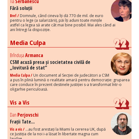
Tia
Serbanescu
Fără soluții
Bref /
Domnule, când cineva îți dă 770 de mil. de euro
pentru o lege (a salarizării), păi îți aduni toate mințile
astfel ca legea să arate cât mai bine posibil. Mai ales când ai
ani întregi la dispoziție.
Media Culpa
Brîndușa
Armanca
CSM acuză presa și societatea civilă de
„lovitură de stat”
Media Culpa /
Un document al Secției de judecători a CSM
a pus în plină lumină o realitate amară pentru democrație: gruparea
care conduce în prezent destinele justiției s-a transformat într-o
oligarhie periculoasă.
Vis a Vis
Dan
Perjovschi
Frații Tate...
Vis a vis /
...au fost arestați la Miami la cererea UK, după
ce Justiția de la noi i-a lăsat în libertate magna cum
laudae,