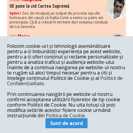
UE pune la zid Curtea Supremă
Opinii /
Zeci de inculpați au scăpat de procese sau din
închisoare din cauză că Înalta Curte a extins cu patru ani
prescripția. CJUE a criticat în termeni duri instanța condusă
de Lia Savonea.
Lidia
Moise
Costurile economice ale haosului politic
Folosim cookie-uri și tehnologii asemănătoare
Opinii /
Economia nu poate rezista cu retorica falsă a
pentru a-ți îmbunătăți experiența pe acest website,
susținerii intereselor poporului, care, de fapt, ascunde
pentru a-ți oferi conținut și reclame personalizate și
obsesia menținerii privilegiilor și a averilor unor caste.
pentru a analiza traficul și audiența website-ului.
Înainte de a continua navigarea pe website-ul nostru
Melania
Cincea
te rugăm să aloci timpul necesar pentru a citi și
Noi puseuri de xenofobie din partea românilor
înțelege conținutul Politicii de Cookie și al
Politicii de
„neaoși”
Confidențialitate
.
Opinii /
Periodic, în spațiul public sunt voci care lansează
mesaje xenofobe la adresa câte unui politician care deranjează un
Prin continuarea navigării pe website-ul nostru
anumit grup politico-mediatic, într-un anumit moment.
confirmi acceptarea utilizării fișierelor de tip cookie
conform Politicii de Cookie. Nu uita totuși că poți
Armand
Gosu
modifica setările acestor fișiere cookie urmând
Unirea cu Moldova: modele istorice
instrucțiunile din
Politica de Cookie.
Unire /
Unirea cu Moldova depinde de intensitatea
Sunt de acord
amenințării haosului și anarhiei de dincolo de Nistru.