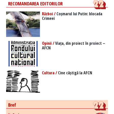
RECOMANDAREA EDITORILOR
Război /
Coșmarul lui Putin: blocada
Crimeei
Opinii /
Viața, din proiect în proiect –
AFCN
Cultura /
Cine câștigă la AFCN
Bref