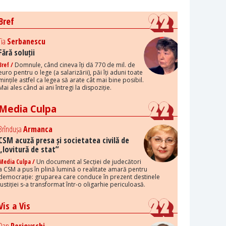
Bref
Tia
Serbanescu
Fără soluții
Bref /
Domnule, când cineva îți dă 770 de mil. de
euro pentru o lege (a salarizării), păi îți aduni toate
mințile astfel ca legea să arate cât mai bine posibil.
Mai ales când ai ani întregi la dispoziție.
Media Culpa
Brîndușa
Armanca
CSM acuză presa și societatea civilă de
„lovitură de stat”
Media Culpa /
Un document al Secției de judecători
a CSM a pus în plină lumină o realitate amară pentru
democrație: gruparea care conduce în prezent destinele
justiției s-a transformat într-o oligarhie periculoasă.
Vis a Vis