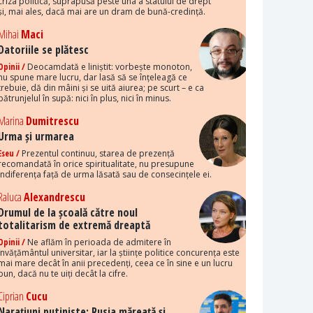
criza politică, suprapusă peste una a statului de drept
și, mai ales, dacă mai are un dram de bună-credință.
Mihai
Maci
Datoriile se plătesc
Opinii /
Deocamdată e liniștit: vorbește monoton,
nu spune mare lucru, dar lasă să se înțeleagă ce
trebuie, dă din mâini și se uită aiurea; pe scurt – e ca
pătrunjelul în supă: nici în plus, nici în minus.
Marina
Dumitrescu
Urma și urmarea
Eseu /
Prezentul continuu, starea de prezență
recomandată în orice spiritualitate, nu presupune
indiferența față de urma lăsată sau de consecințele ei.
Raluca
Alexandrescu
Drumul de la școală către noul
totalitarism de extremă dreaptă
Opinii /
Ne aflăm în perioada de admitere în
învățământul universitar, iar la științe politice concurența este
mai mare decât în anii precedenți, ceea ce în sine e un lucru
bun, dacă nu te uiți decât la cifre.
Ciprian
Cucu
Narațiuni putiniste: Rusia măreață și