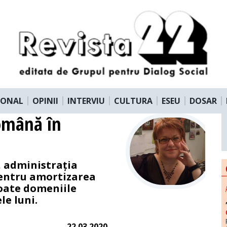
IONAL
OPINII
INTERVIU
CULTURA
ESEU
DOSAR
omână în
, administrația
pentru amortizarea
toate domeniile
le luni.
22.03.2020