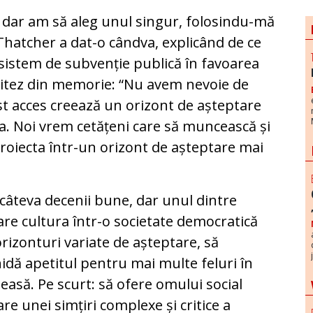
, dar am să aleg unul singur, folosindu-mă
Thatcher a dat-o cândva, explicând de ce
sistem de subvenție publică în favoarea
 Citez din memorie: “Nu avem nevoie de
est acces creează un orizont de așteptare
ta. Noi vrem cetățeni care să muncească și
proiecta într-un orizont de așteptare mai
 câteva decenii bune, dar unul dintre
are cultura într-o societate democratică
orizonturi variate de așteptare, să
idă apetitul pentru mai multe feluri în
eleasă. Pe scurt: să ofere omului social
e unei simțiri complexe și critice a