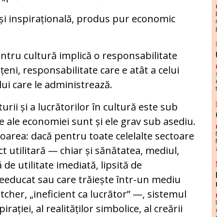
ă și inspirațională, produs pur economic
ntru cultură implică o responsabilitate
ățeni, responsabilitate care e atât a celui
elui care le administrează.
rii și a lucrătorilor în cultură este sub
e ale economiei sunt și ele grav sub asediu.
oarea: dacă pentru toate celelalte sectoare
ct utilitară — chiar și sănătatea, mediul,
de utilitate imediată, lipsită de
needucat sau care trăiește într-un mediu
atcher, „ineficient ca lucrător” —, sistemul
ației, al realităților simbolice, al creării