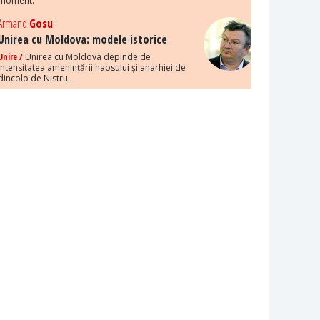
moment.
Armand
Gosu
Unirea cu Moldova: modele istorice
Unire /
Unirea cu Moldova depinde de
intensitatea amenințării haosului și anarhiei de
dincolo de Nistru.