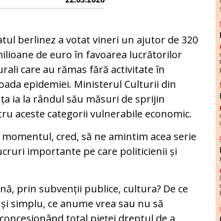
tul berlinez a votat vineri un ajutor de 320
ilioane de euro în favoarea lucrătorilor
urali care au rămas fără activitate în
oada epidemiei. Ministerul Culturii din
ța ia la rândul său măsuri de sprijin
ru aceste categorii vulnerabile economic.
 momentul, cred, să ne amintim acea serie
ucruri importante pe care politicienii și
ină, prin subvenții publice, cultura? De ce
r și simplu, ce anume vrea sau nu să
concesionând total pieței dreptul de a