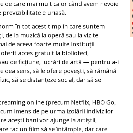
re de care mai mult ca oricând avem nevoie
 previzibilitate e uriașă.
norm în tot acest timp în care suntem
rți, de la muzică la operă sau la vizite
ai de aceea foarte multe instituții
ferit acces gratuit la biblioteci,
au de ficțiune, lucrări de artă — pentru a-i
le dea sens, să le ofere povești, să rămână
zic, să se distanțeze social, dar să se
streaming online (precum Netflix, HBO Go,
um imens de pe urma izolării indivizilor
re acești bani vor ajunge la artiștii,
i care fac un film să se întâmple, dar care