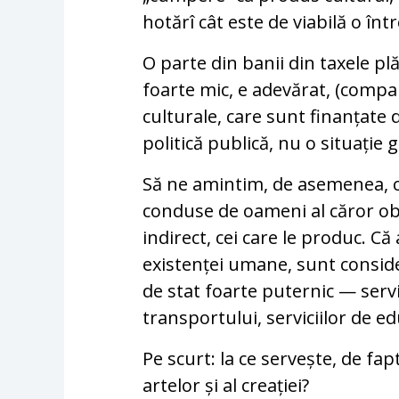
hotărî cât este de viabilă o înt
O parte din banii din taxele pl
foarte mic, e adevărat, (compar
culturale, care sunt finanțate 
politică publică, nu o situație 
Să ne amintim, de asemenea, că
conduse de oameni al căror obie
indirect, cei care le produc. Că
existenței umane, sunt conside
de stat foarte puternic — servi
transportului, serviciilor de ed
Pe scurt: la ce servește, de fapt
artelor și al creației?