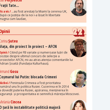
Dan
Perjovschi
Frații Tate...
Vis a vis /
...au fost arestați la Miami la cererea UK,
după ce Justiția de la noi i-a lăsat în libertate
magna cum laudae,
Opinii
Corina
Șuteu
Viața, din proiect în proiect – AFCN
Opinii /
Citind pe FB variate și numeroase luări de
poziție despre ultimul concurs de selecție a
proiectelor AFCN, mi-au atras atenția comentariile lui
Adrian Șoaită (Fundația Kulturhaus).
Armand
Gosu
Coșmarul lui Putin: blocada Crimeei
Război /
Peninsula Crimeea a fost prioritatea
numărul unu în politica Rusiei. Cucerirea ei în 2014
a dovedit puterea Rusiei, apărarea, menținerea în
siguranță și prosperitatea ei semnifică măreția Moscovei.
Melania
Cincea
O țară în instabilitate politică majoră