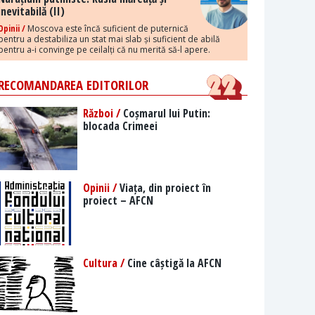
inevitabilă (II)
Opinii /
Moscova este încă suficient de puternică
pentru a destabiliza un stat mai slab și suficient de abilă
pentru a-i convinge pe ceilalți că nu merită să-l apere.
RECOMANDAREA EDITORILOR
Război /
Coșmarul lui Putin:
blocada Crimeei
Opinii /
Viața, din proiect în
proiect – AFCN
Cultura /
Cine câștigă la AFCN