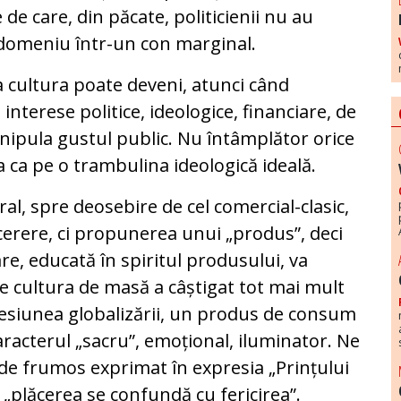
e de care, din păcate, politicienii nu au
 domeniu într-un con marginal.
a cultura poate deveni, atunci când
interese politice, ideologice, financiare, de
nipula gustul public. Nu întâmplător orice
ra ca pe o trambulina ideologică ideală.
al, spre deosebire de cel comercial-clasic,
erere, ci propunerea unui „produs”, deci
are, educată în spiritul produsului, va
e cultura de masă a câștigat tot mai mult
presiunea globalizării, un produs de consum
caracterul „sacru”, emoțional, iluminator. Ne
 de frumos exprimat în expresia „Prințului
e „plăcerea se confundă cu fericirea”.