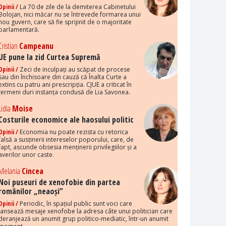
Opinii /
La 70 de zile de la demiterea Cabinetului
Bolojan, nici măcar nu se întrevede formarea unui
nou guvern, care să fie sprijinit de o majoritate
parlamentară.
Cristian
Campeanu
UE pune la zid Curtea Supremă
Opinii /
Zeci de inculpați au scăpat de procese
sau din închisoare din cauză că Înalta Curte a
extins cu patru ani prescripția. CJUE a criticat în
termeni duri instanța condusă de Lia Savonea.
Lidia
Moise
Costurile economice ale haosului politic
Opinii /
Economia nu poate rezista cu retorica
falsă a susținerii intereselor poporului, care, de
fapt, ascunde obsesia menținerii privilegiilor și a
averilor unor caste.
Melania
Cincea
Noi puseuri de xenofobie din partea
românilor „neaoși”
Opinii /
Periodic, în spațiul public sunt voci care
lansează mesaje xenofobe la adresa câte unui politician care
deranjează un anumit grup politico-mediatic, într-un anumit