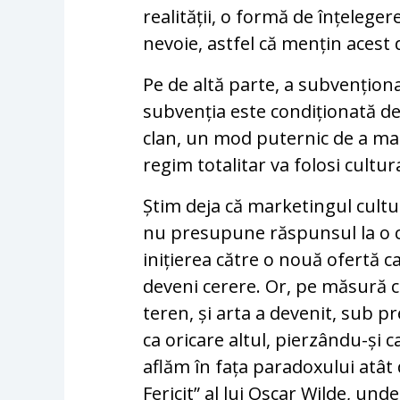
realității, o formă de înțeleger
nevoie, astfel că mențin acest
Pe de altă parte, a subvențion
subvenția este condiționată de 
clan, un mod puternic de a ma
regim totalitar va folosi cultu
Știm deja că marketingul cultur
nu presupune răspunsul la o c
inițierea către o nouă ofertă c
deveni cerere. Or, pe măsură c
teren, și arta a devenit, sub 
ca oricare altul, pierzându-și 
aflăm în fața paradoxului atât
Fericit” al lui Oscar Wilde, und