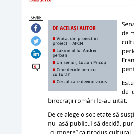
SHARE
Sena
DE ACELAȘI AUTOR
de m
Viața, din proiect în
cult
proiect – AFCN
peri
Lakmé al lui Andrei
Șerban
Fran
Un senior, Lucian Pricop
6
pent
Cine decide pentru
cultură?
Cercul care devine vicios
Este
de l
birocrații români le-au uitat.
De ce alege o societate să susț
nu lasă publicul să decidă, pu
„cumpere” ca produs cultural, 