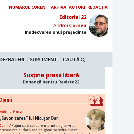
NUMĂRUL CURENT
ARHIVA
AUTORI
REDACȚIA
Editorial 22
Andrei
Cornea
Inadecvarea unui președinte
DEZBATERI
SUPLIMENT
CAUTĂ
Susține presa liberă
Donează pentru Revista22
Opinii
Andreea
Pora
„Savonizarea” lui Nicușor Dan
Opinii /
Puțini sunt cei care mai înțeleg ce vrea
președintele, dacă are de gând să soluționeze