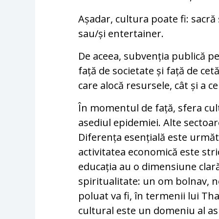
Așadar, cultura poate fi: sacr
sau/și entertainer.
De aceea, subvenția publică pe
față de societate și față de cet
care alocă resursele, cât și a c
În momentul de față, sfera cultu
asediul epidemiei. Alte sectoar
Diferența esențială este următ
activitatea economică este stri
educația au o dimensiune clară 
spiritualitate: un om bolnav, 
poluat va fi, în termenii lui Th
cultural este un domeniu al aspir